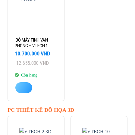
BỘ MÁY TÍNH VĂN
PHÒNG – VTECH 1
Giá
Giá
10.700.000
VND
gốc
hiện
12.655.000
VND
là:
tại
12.655.000 VND.
là:
10.700.000 VND.
Còn hàng
PC THIẾT KẾ ĐỒ HỌA 3D