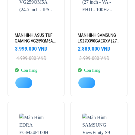
MÀN HÌNH ASUS TUF
MÀN HÌNH SAMSUNG
GAMING VG259QM5A
LS27D390GAEXXV (27
(24.5 INCH – IPS – FHD
INCH – VA – FHD –
Giá
Giá
Giá
Giá
3.999.000
VND
2.889.000
VND
– 0.3MS – 240HZ –
100HZ – 4MS – CONG)
gốc
hiện
gốc
hiện
4.999.000
VND
3.999.000
VND
là:
tại
SPEAKER)
là:
tại
4.999.000 VND.
là:
3.999.000 VND.
là:
3.999.000 VND.
2.889.000 VND.
Còn hàng
Còn hàng
-30%
-30%