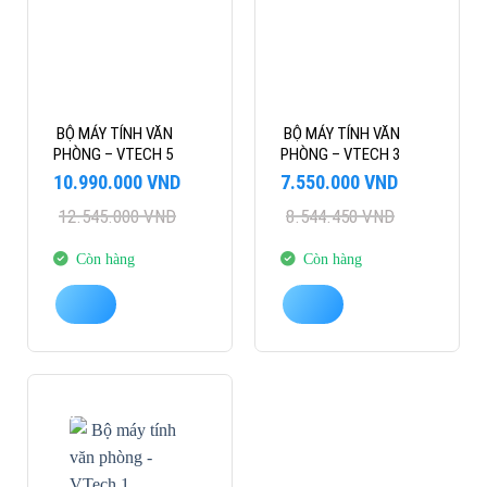
BỘ MÁY TÍNH VĂN
BỘ MÁY TÍNH VĂN
PHÒNG – VTECH 5
PHÒNG – VTECH 3
Giá
Giá
Giá
Giá
10.990.000
VND
7.550.000
VND
gốc
hiện
gốc
hiện
12.545.000
VND
8.544.450
VND
là:
tại
là:
tại
12.545.000 VND.
là:
8.544.450 VND.
là:
10.990.000 VND.
7.550.000 VND.
Còn hàng
Còn hàng
-15%