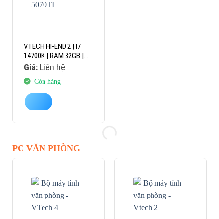
VTECH HI-END 2 | I7
14700K | RAM 32GB |
RTX 5070TI
Giá:
Liên hệ
Còn hàng
PC VĂN PHÒNG
-15%
-12%