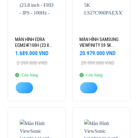
MÀN HÌNH EDRA
MÀN HÌNH SAMSUNG
EGM24F100H (23.8
VIEWFINITY S9 5K
INCH – FHD – IPS –
LS27C900PAEXXV (27
Giá
Giá
Giá
Giá
1.689.000
VND
20.979.000
VND
100HZ – 1MS)
INCH – IPS – 5K – 60HZ
gốc
hiện
gốc
hiện
2.399.000
VND
29.999.000
VND
là:
tại
là:
tại
– 5MS- SPEAKER –
2.399.000 VND.
là:
29.999.000 VND.
là:
WEBCAM)
1.689.000 VND.
20.979.000 VND.
Còn hàng
Còn hàng
-18%
-21%