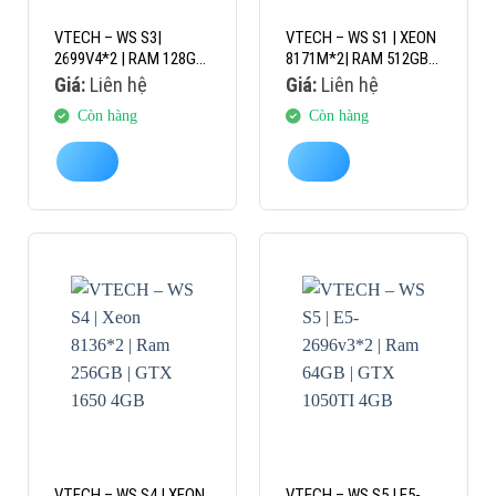
VTECH – WS S3|
VTECH – WS S1 | XEON
2699V4*2 | RAM 128GB
8171M*2| RAM 512GB|
| GTX 1650 4GB
RTX 3050 8GB
Giá:
Liên hệ
Giá:
Liên hệ
Còn hàng
Còn hàng
VTECH – WS S4 | XEON
VTECH – WS S5 | E5-