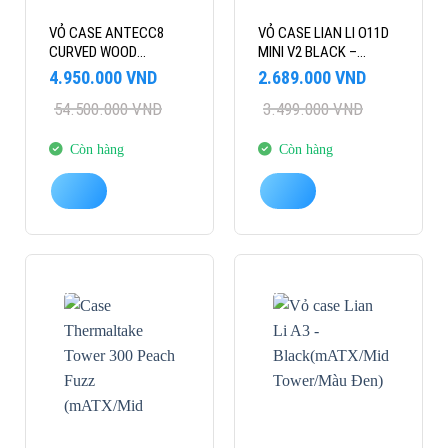
VỎ CASE ANTECC8
VỎ CASE LIAN LI O11D
CURVED WOOD
MINI V2 BLACK –
(EATX/KÍNH
O11DMIV2X (ATX/BACK
Giá
Giá
Giá
Giá
4.950.000
VND
2.689.000
VND
CONG/VIỀN GỖ)
CONNECT/0 FAN)
gốc
hiện
gốc
hiện
54.500.000
VND
3.499.000
VND
là:
tại
là:
tại
54.500.000 VND.
là:
3.499.000 VND.
là:
4.950.000 VND.
2.689.000 VND.
Còn hàng
Còn hàng
-12%
-28%