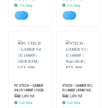
16GB
Còn hàng
Còn hàng
PC VTECH – GAMER
VTECH – GAMER V2 |
V4 | I5 14400F | 16GB
I5 14400F | RAM 16GB
RAM | GTX 1660
| RTX 3060 12GB
Giá:
Liên hệ
Giá:
Liên hệ
SUPER 6GB
Còn hàng
Còn hàng