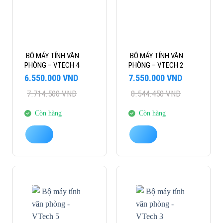
BỘ MÁY TÍNH VĂN
BỘ MÁY TÍNH VĂN
PHÒNG – VTECH 4
PHÒNG – VTECH 2
Giá
Giá
Giá
Giá
6.550.000
VND
7.550.000
VND
gốc
hiện
gốc
hiện
7.714.500
VND
8.544.450
VND
là:
tại
là:
tại
7.714.500 VND.
là:
8.544.450 VND.
là:
6.550.000 VND.
7.550.000 VND.
Còn hàng
Còn hàng
-12%
-12%