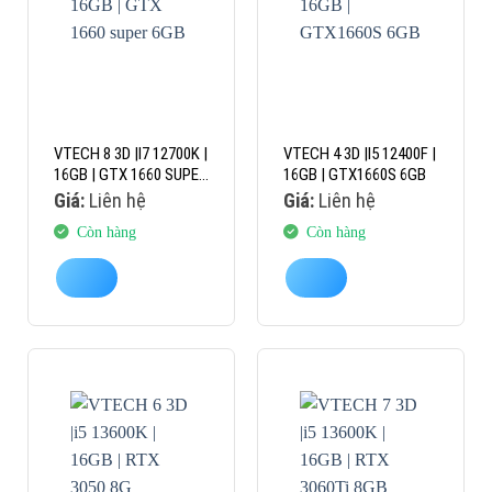
VTECH 8 3D |I7 12700K |
VTECH 4 3D |I5 12400F |
16GB | GTX 1660 SUPER
16GB | GTX1660S 6GB
6GB
Giá:
Liên hệ
Giá:
Liên hệ
Còn hàng
Còn hàng