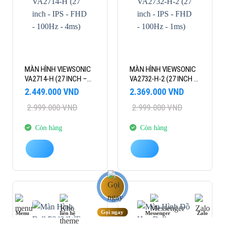
MÀN HÌNH VIEWSONIC
MÀN HÌNH VIEWSONIC
VA2714-H (27 INCH –
VA2732-H-2 (27 INCH –
IPS – FHD – 100HZ –
IPS – FHD – 100HZ –
Giá
Giá
Giá
Giá
2.449.000
VND
2.369.000
VND
4MS)
1MS)
gốc
hiện
gốc
hiện
2.999.000
VND
2.999.000
VND
là:
tại
là:
tại
2.999.000 VND.
là:
2.999.000 VND.
là:
2.449.000 VND.
2.369.000 VND.
Còn hàng
Còn hàng
-10%
-8%
Gọi ngay
Menu
liên hệ
Messenger
Zalo