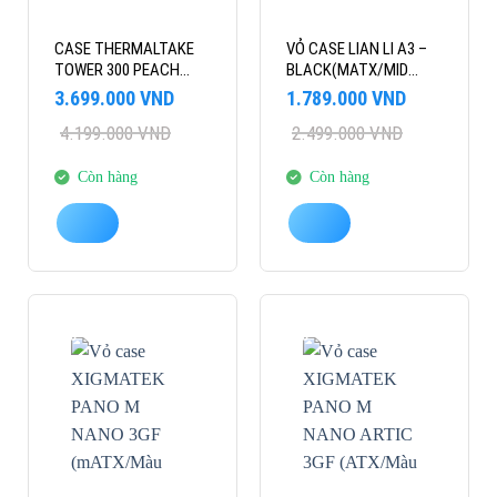
CASE THERMALTAKE
VỎ CASE LIAN LI A3 –
TOWER 300 PEACH
BLACK(MATX/MID
FUZZ (MATX/MID
TOWER/MÀU ĐEN)
Giá
Giá
Giá
Giá
3.699.000
VND
1.789.000
VND
TOWER/3 FAN)
gốc
hiện
gốc
hiện
4.199.000
VND
2.499.000
VND
là:
tại
là:
tại
4.199.000 VND.
là:
2.499.000 VND.
là:
3.699.000 VND.
1.789.000 VND.
Còn hàng
Còn hàng
-28%
-25%