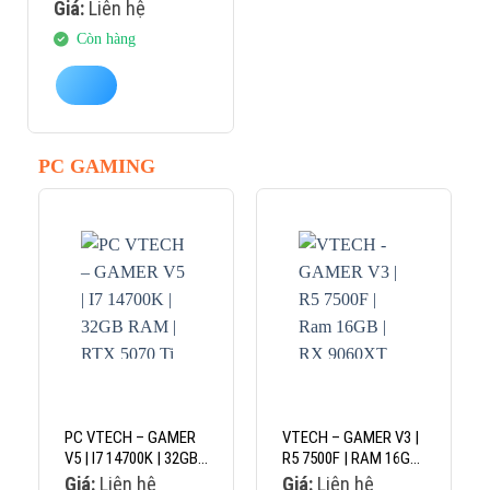
GTX 1650 4GB
Giá:
Liên hệ
Còn hàng
PC GAMING
PC VTECH – GAMER
VTECH – GAMER V3 |
V5 | I7 14700K | 32GB
R5 7500F | RAM 16GB
RAM | RTX 5070 TI
| RX 9060XT 8GB
Giá:
Liên hệ
Giá:
Liên hệ