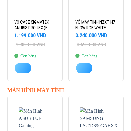
VỎ CASE XIGMATEK
VỎ MÁY TÍNH NZXT H7
ANUBIS PRO 4FX (E-
FLOW RGB WHITE
ATX/MID TOWER/MÀU
Giá
Giá
Giá
Giá
1.199.000
VND
3.240.000
VND
ĐEN/4FAN)
gốc
hiện
gốc
hiện
1.989.000
VND
3.690.000
VND
là:
tại
là:
tại
1.989.000 VND.
là:
3.690.000 VND.
là:
1.199.000 VND.
3.240.000 VND.
Còn hàng
Còn hàng
MÀN HÌNH MÁY TÍNH
-20%
-28%