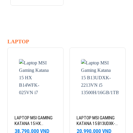
LAPTOP
-5%
-11%
LAPTOP MSI GAMING
LAPTOP MSI GAMING
KATANA 15 HX
KATANA 15 B13UDXK-
B14WFK-025VN I7
2213VN I5
Giá
Giá
Giá
Giá
38.790.000
VND
20.990.000
VND