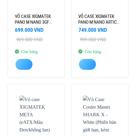
VỎ CASE XIGMATEK
VỎ CASE XIGMATEK
PANO M NANO 3GF
PANO M NANO ARTIC
(MATX/MÀU
3GF (ATX/MÀU
Giá
Giá
Giá
Giá
699.000
VND
749.000
VND
ĐEN/3FAN)
TRẮNG/3FAN)
gốc
hiện
gốc
hiện
969.000
VND
999.000
VND
là:
tại
là:
tại
969.000 VND.
là:
999.000 VND.
là:
699.000 VND.
749.000 VND.
Còn hàng
Còn hàng
-24%
-37%