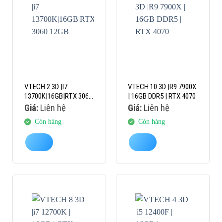
VTECH 2 3D |I7
VTECH 10 3D |R9 7900X
13700K|16GB|RTX 3060
| 16GB DDR5 | RTX 4070
12GB
Giá:
Liên hệ
Giá:
Liên hệ
Còn hàng
Còn hàng