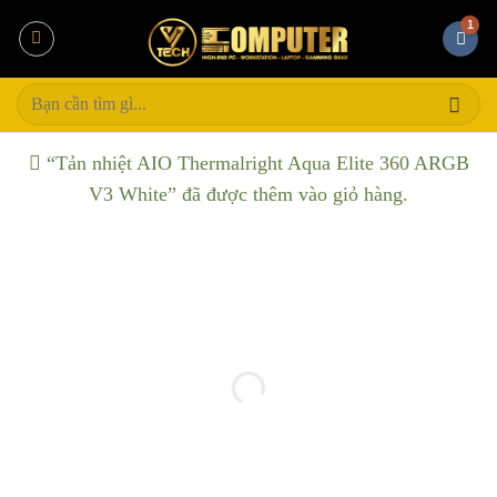
Bỏ
qua
nội
Tìm
dung
kiếm:
“Tản nhiệt AIO Thermalright Aqua Elite 360 ARGB
V3 White” đã được thêm vào giỏ hàng.