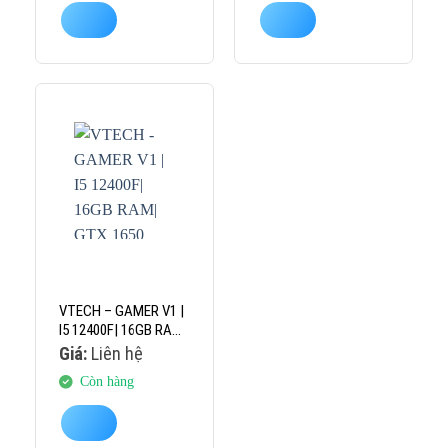
VTECH – GAMER V1 |
I5 12400F| 16GB RAM|
GTX 1650 4GB
Giá:
Liên hệ
Còn hàng