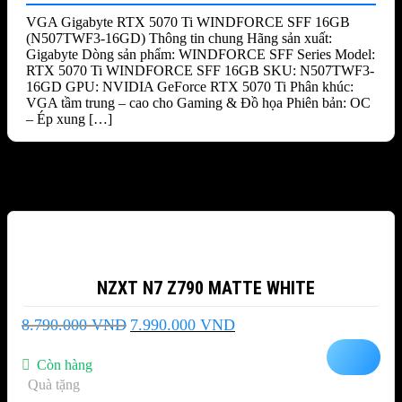
VGA Gigabyte RTX 5070 Ti WINDFORCE SFF 16GB
(N507TWF3-16GD) Thông tin chung Hãng sản xuất:
Gigabyte Dòng sản phẩm: WINDFORCE SFF Series Model:
RTX 5070 Ti WINDFORCE SFF 16GB SKU: N507TWF3-
16GD GPU: NVIDIA GeForce RTX 5070 Ti Phân khúc:
VGA tầm trung – cao cho Gaming & Đồ họa Phiên bản: OC
– Ép xung […]
Sản phẩm tương tự
-9%
NZXT N7 Z790 MATTE WHITE
Giá
Giá
8.790.000
VND
7.990.000
VND
gốc
hiện
là:
tại
Còn hàng
8.790.000 VND.
là:
Quà tặng
7.990.000 VND.