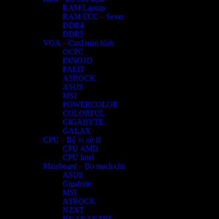
RAM Laptop
RAM ECC – Sever
DDR4
DDR5
VGA – Card màn hình
OCPC
INNO3D
PALIT
ASROCK
ASUS
MSI
POWERCOLOR
COLORFUL
GIGABYTE
GALAX
CPU – Bộ vi xử lý
CPU AMD
CPU Intel
Mainboard – Bo mạch chủ
ASUS
Gigabyte
MSI
ASROCK
NZXT
HUANANZHI