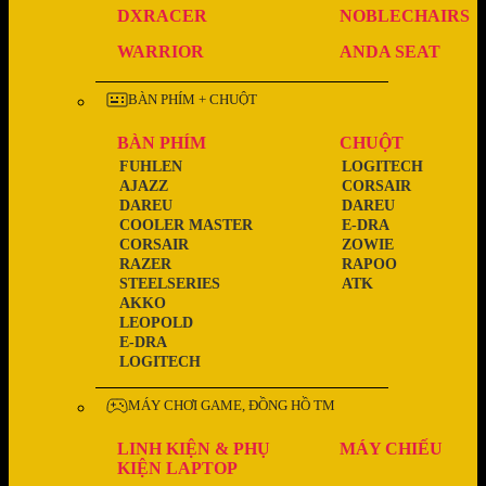
DXRACER
NOBLECHAIRS
WARRIOR
ANDA SEAT
BÀN PHÍM + CHUỘT
BÀN PHÍM
CHUỘT
FUHLEN
LOGITECH
AJAZZ
CORSAIR
DAREU
DAREU
COOLER MASTER
E-DRA
CORSAIR
ZOWIE
RAZER
RAPOO
STEELSERIES
ATK
AKKO
LEOPOLD
E-DRA
LOGITECH
MÁY CHƠI GAME, ĐỒNG HỒ TM
LINH KIỆN & PHỤ
MÁY CHIẾU
KIỆN LAPTOP