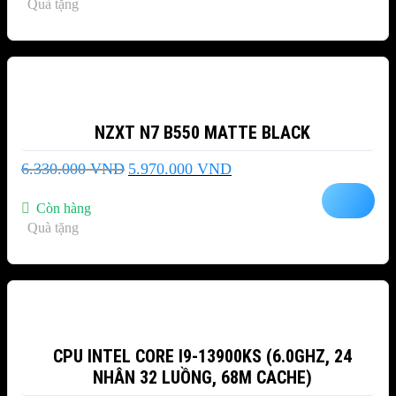
Quà tặng
1.578.000 VND.
-6%
NZXT N7 B550 MATTE BLACK
Giá
Giá
6.330.000
VND
5.970.000
VND
gốc
hiện
là:
tại
Còn hàng
6.330.000 VND.
là:
Quà tặng
5.970.000 VND.
-10%
CPU INTEL CORE I9-13900KS (6.0GHZ, 24
NHÂN 32 LUỒNG, 68M CACHE)