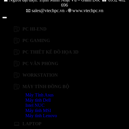
696
📧 sales@vtechpc.vn - 🌐 www.vtechpc.vn
PC HI-END
PC GAMING
PC THIẾT KẾ ĐỒ HỌA 3D
PC VĂN PHÒNG
WORKSTATION
MÁY TÍNH ĐỒNG BỘ
Máy Tính Asus
Máy tính Dell
Intel NUC
Máy tính MSI
Máy tính Lenovo
LAPTOP