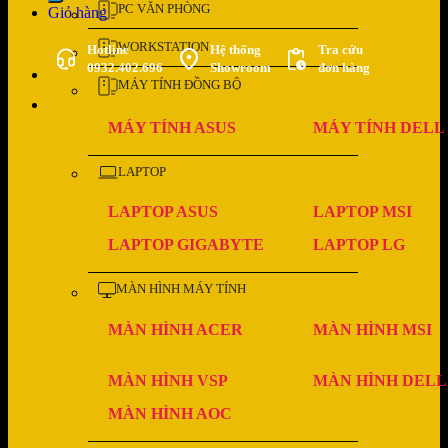
PC VĂN PHÒNG
Giỏ hàng
WORKSTATION
Hotline
Hệ thống
Tra cứu
0932.402.696
Showroom
đơn hàng
MÁY TÍNH ĐỒNG BỘ
MÁY TÍNH ASUS
MÁY TÍNH DELL
LAPTOP
LAPTOP ASUS
LAPTOP MSI
LAPTOP GIGABYTE
LAPTOP LG
MÀN HÌNH MÁY TÍNH
MÀN HÌNH ACER
MÀN HÌNH MSI
MÀN HÌNH VSP
MÀN HÌNH DELL
MÀN HÌNH AOC