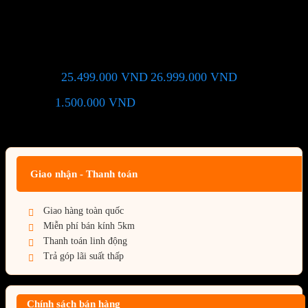
WINDFORCE SFF 16GB
(N507TWF3-16GD)
25.499.000
VND
26.999.000
VND
Giá chỉ còn:
-6%
1.500.000
VND
(Tiết kiệm:
)
Giá BiG Sale - Không áp dụng kèm các Khuyến Mãi khác
Giao nhận - Thanh toán
Giao hàng toàn quốc
Miễn phí bán kính 5km
Thanh toán linh động
Trả góp lãi suất thấp
Chính sách bán hàng