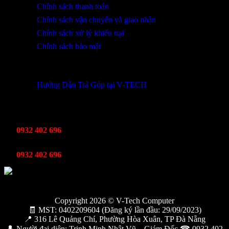
Chính sách thanh toán
Chính sách vận chuyển và giao nhận
Chính sách xử lý khiếu nại
Chính sách bảo mật
THÔNG TIN KHUYẾN MÃI
Hướng Dẫn Trả Góp tại V-TECH
TỔNG ĐÀI HỖ TRỢ
Kinh Doanh
0932 402 696
Kỹ thuật bảo hành
0932 402 696
Copyright 2026 © V-Tech Computer
🧾 MST: 0402209604 (Đăng ký lần đầu: 29/09/2023)
📍 316 Lê Quảng Chí, Phường Hòa Xuân, TP Đà Nẵng
👤 Người đại diện: Trịnh Minh Nhật Vũ – Giám Đốc ☎ 0932 402