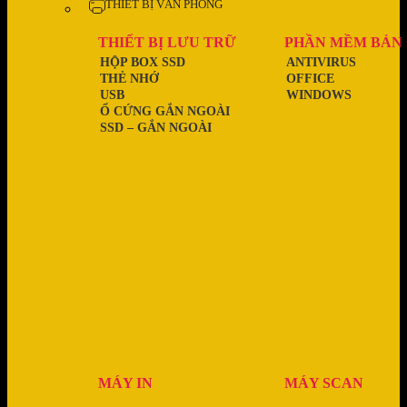
THIẾT BỊ VĂN PHÒNG
THIẾT BỊ LƯU TRỮ
PHẦN MỀM BẢN
HỘP BOX SSD
ANTIVIRUS
THẺ NHỚ
OFFICE
USB
WINDOWS
Ổ CỨNG GẮN NGOÀI
SSD – GẮN NGOÀI
MÁY IN
MÁY SCAN