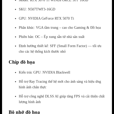
Model: RTX 5070 Ti WINDFORCE SFF 16GB
SKU: N507TWF3-16GD
GPU: NVIDIA GeForce RTX 5070 Ti
Phân khúc: VGA tầm trung – cao cho Gaming & Đồ họa
Phiên bản: OC – Ép xung sẵn từ nhà sản xuất
Định hướng thiết kế: SFF (Small Form Factor) — tối ưu
cho các hệ thống kích thước nhỏ
Chip đồ họa
Kiến trúc GPU: NVIDIA Blackwell
Hỗ trợ Ray Tracing thế hệ mới cho ánh sáng và hiệu ứng
hình ảnh chân thực
Hỗ trợ công nghệ DLSS AI giúp tăng FPS và cải thiện chất
lượng hình ảnh
Bộ nhớ đồ họa