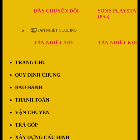
DÂY CHUYỂN ĐỔI
SONY PLAYSTAT
(PS5)
TẢN NHIỆT COOLING
TẢN NHIỆT AIO
TẢN NHIỆT KHÍ
TRANG CHỦ
QUY ĐỊNH CHUNG
BẢO HÀNH
THANH TOÁN
VẬN CHUYỂN
TRẢ GÓP
XÂY DỰNG CẤU HÌNH