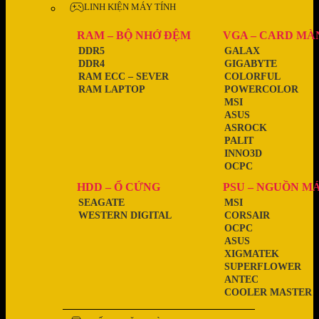
LINH KIỆN MÁY TÍNH
RAM – BỘ NHỚ ĐỆM
VGA – CARD MÀ
DDR5
GALAX
DDR4
GIGABYTE
RAM ECC – SEVER
COLORFUL
RAM LAPTOP
POWERCOLOR
MSI
ASUS
ASROCK
PALIT
INNO3D
OCPC
HDD – Ổ CỨNG
PSU – NGUỒN M
SEAGATE
MSI
WESTERN DIGITAL
CORSAIR
OCPC
ASUS
XIGMATEK
SUPERFLOWER
ANTEC
COOLER MASTER