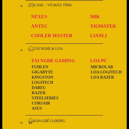
CASE – VỎ MÁY TÍNH
NEXUS
MIK
ANTEC
XIGMATEK
COOLER MASTER
LIANLI
TAI NGHE & LOA
TAI NGHE GAMING
LOA PC
FUHLEN
MICROLAB
GIGABYTE
LOA LOGITECH
KINGSTON
LOA RAZER
LOGITECH
DAREU
RAZER
STEELSERIES
CORSAIR
ASUS
BÀN-GHẾ GAMING