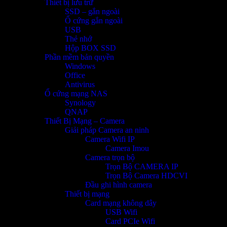
Thiết bị lưu trữ
SSD – gắn ngoài
Ổ cứng gắn ngoài
USB
Thẻ nhớ
Hộp BOX SSD
Phần mềm bản quyền
Windows
Office
Antivirus
Ổ cứng mạng NAS
Synology
QNAP
Thiết Bị Mạng – Camera
Giải pháp Camera an ninh
Camera Wifi IP
Camera Imou
Camera trọn bộ
Trọn Bộ CAMERA IP
Trọn Bộ Camera HDCVI
Đầu ghi hình camera
Thiết bị mạng
Card mạng không dây
USB Wifi
Card PCIe Wifi