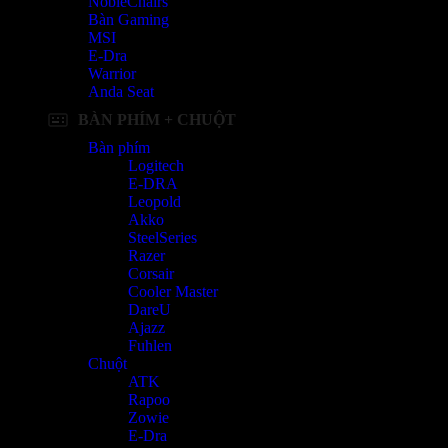
NobleChairs
Bàn Gaming
MSI
E-Dra
Warrior
Anda Seat
BÀN PHÍM + CHUỘT
Bàn phím
Logitech
E-DRA
Leopold
Akko
SteelSeries
Razer
Corsair
Cooler Master
DareU
Ajazz
Fuhlen
Chuột
ATK
Rapoo
Zowie
E-Dra