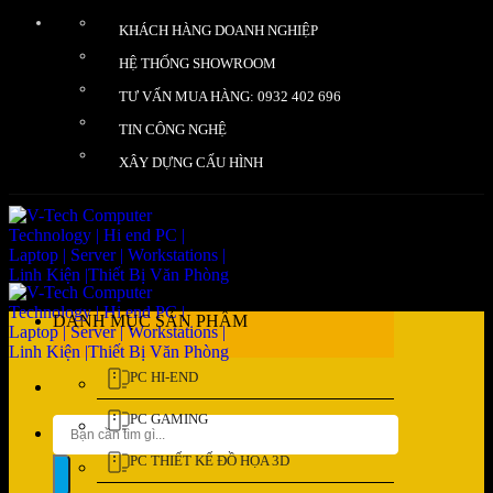
Bỏ
KHÁCH HÀNG DOANH NGHIỆP
qua
nội
HỆ THỐNG SHOWROOM
dung
TƯ VẤN MUA HÀNG: 0932 402 696
TIN CÔNG NGHỆ
XÂY DỰNG CẤU HÌNH
DANH MỤC SẢN PHẨM
PC HI-END
PC GAMING
Tìm
kiếm:
PC THIẾT KẾ ĐỒ HỌA 3D