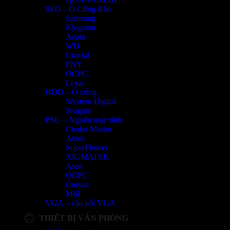
SSD – Ổ Cứng Rắn
Samsung
Kingston
Adata
WD
Crucial
PNY
OCPC
Lexar
HDD – Ổ cứng
Western Digital
Seagate
PSU – Nguồn máy tính
Cooler Master
Antec
SuperFlower
XIGMATEK
Asus
OCPC
Corsair
MSI
VGA – cầu nối VGA
THIẾT BỊ VĂN PHÒNG