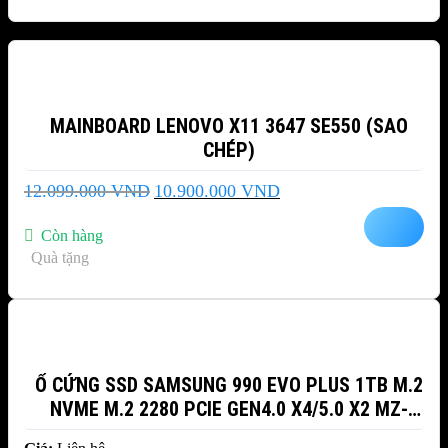
-10%
MAINBOARD LENOVO X11 3647 SE550 (SAO
CHÉP)
Giá
Giá
12.099.000
VND
10.900.000
VND
gốc
hiện
là:
tại
Còn hàng
12.099.000 VND.
là:
Quà tặng
10.900.000 VND.
Ổ CỨNG SSD SAMSUNG 990 EVO PLUS 1TB M.2
NVME M.2 2280 PCIE GEN4.0 X4/5.0 X2 MZ-
V9S1T0BW