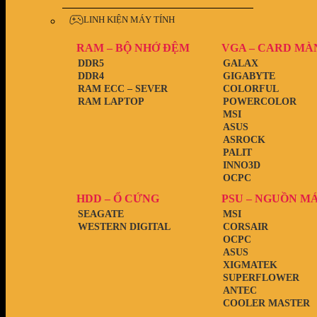
LINH KIỆN MÁY TÍNH
RAM – BỘ NHỚ ĐỆM
VGA – CARD MÀ
DDR5
GALAX
DDR4
GIGABYTE
RAM ECC – SEVER
COLORFUL
RAM LAPTOP
POWERCOLOR
MSI
ASUS
ASROCK
PALIT
INNO3D
OCPC
HDD – Ổ CỨNG
PSU – NGUỒN M
SEAGATE
MSI
WESTERN DIGITAL
CORSAIR
OCPC
ASUS
XIGMATEK
SUPERFLOWER
ANTEC
COOLER MASTER