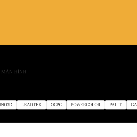
 MÀN HÌNH
NNO3D
LEADTEK
OCPC
POWERCOLOR
PALIT
GA