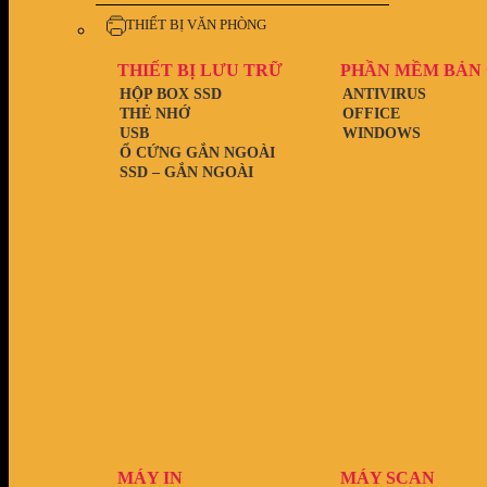
THIẾT BỊ VĂN PHÒNG
THIẾT BỊ LƯU TRỮ
PHẦN MỀM BẢN
HỘP BOX SSD
ANTIVIRUS
THẺ NHỚ
OFFICE
USB
WINDOWS
Ổ CỨNG GẮN NGOÀI
SSD – GẮN NGOÀI
MÁY IN
MÁY SCAN