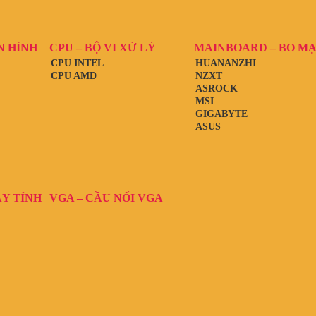
N HÌNH
CPU – BỘ VI XỬ LÝ
MAINBOARD – BO M
CPU INTEL
HUANANZHI
CPU AMD
NZXT
ASROCK
MSI
GIGABYTE
ASUS
ÁY TÍNH
VGA – CẦU NỐI VGA