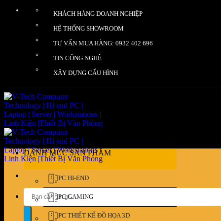
Bỏ
KHÁCH HÀNG DOANH NGHIỆP
qua
nội
HỆ THỐNG SHOWROOM
dung
TƯ VẤN MUA HÀNG: 0932 402 696
TIN CÔNG NGHỆ
XÂY DỰNG CẤU HÌNH
DANH MỤC SẢN PHẨM
PC HI-END
Tìm
PC GAMING
kiếm:
PC THIẾT KẾ ĐỒ HỌA 3D