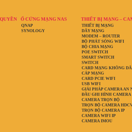
 QUYỀN
Ổ CỨNG MẠNG NAS
THIẾT BỊ MẠNG – C
QNAP
THIẾT BỊ MẠNG
SYNOLOGY
DÂY MẠNG
MODEM – ROUTER
BỘ PHÁT SÓNG WIFI
BỘ CHIA MẠNG
POE SWITCH
SMART SWITCH
SWITCH
CARD MẠNG KHÔNG DÂ
CÁP MẠNG
CARD PCIE WIFI
USB WIFI
GIẢI PHÁP CAMERA AN 
ĐẦU GHI HÌNH CAMERA
CAMERA TRỌN BỘ
TRỌN BỘ CAMERA HDCV
TRỌN BỘ CAMERA IP
CAMERA WIFI IP
CAMERA IMOU