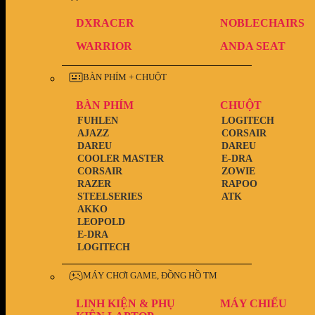
DXRACER
NOBLECHAIRS
WARRIOR
ANDA SEAT
BÀN PHÍM + CHUỘT
BÀN PHÍM
CHUỘT
FUHLEN
LOGITECH
AJAZZ
CORSAIR
DAREU
DAREU
COOLER MASTER
E-DRA
CORSAIR
ZOWIE
RAZER
RAPOO
STEELSERIES
ATK
AKKO
LEOPOLD
E-DRA
LOGITECH
MÁY CHƠI GAME, ĐỒNG HỒ TM
LINH KIỆN & PHỤ
MÁY CHIẾU