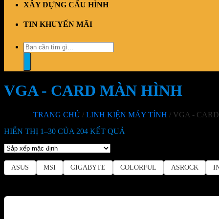
XÂY DỰNG CẤU HÌNH
TIN KHUYẾN MÃI
Tìm
kiếm:
VGA - CARD MÀN HÌNH
TRANG CHỦ
/
LINH KIỆN MÁY TÍNH
/
VGA - CARD
HIỂN THỊ 1–30 CỦA 204 KẾT QUẢ
ASUS
MSI
GIGABYTE
COLORFUL
ASROCK
I
-1%