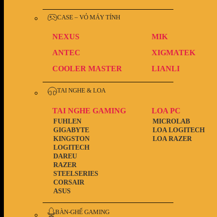
CASE – VỎ MÁY TÍNH
NEXUS
MIK
ANTEC
XIGMATEK
COOLER MASTER
LIANLI
TAI NGHE & LOA
TAI NGHE GAMING
LOA PC
FUHLEN
MICROLAB
GIGABYTE
LOA LOGITECH
KINGSTON
LOA RAZER
LOGITECH
DAREU
RAZER
STEELSERIES
CORSAIR
ASUS
BÀN-GHẾ GAMING