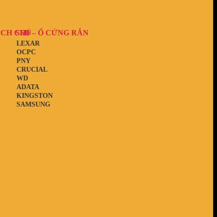
ẠCH CHỦ
SSD – Ổ CỨNG RẮN
LEXAR
OCPC
PNY
CRUCIAL
WD
ADATA
KINGSTON
SAMSUNG