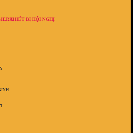
AMERA
THIẾT BỊ HỘI NGHỊ
Y
NINH
I