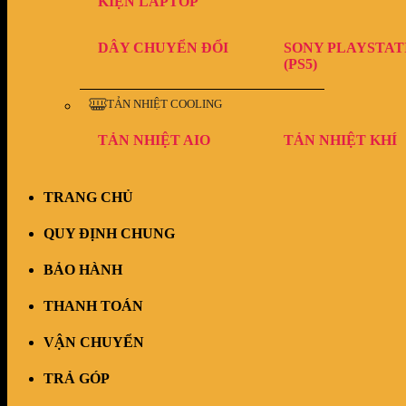
KIỆN LAPTOP
DÂY CHUYỂN ĐỔI
SONY PLAYSTAT
(PS5)
TẢN NHIỆT COOLING
TẢN NHIỆT AIO
TẢN NHIỆT KHÍ
TRANG CHỦ
QUY ĐỊNH CHUNG
BẢO HÀNH
THANH TOÁN
VẬN CHUYỂN
TRẢ GÓP