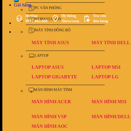
Giỏ hàng
PC VĂN PHÒNG
Hotline
Hệ thống
Tra cứu
WORKSTATION
0932.402.696
Showroom
đơn hàng
MÁY TÍNH ĐỒNG BỘ
MÁY TÍNH ASUS
MÁY TÍNH DELL
LAPTOP
LAPTOP ASUS
LAPTOP MSI
LAPTOP GIGABYTE
LAPTOP LG
MÀN HÌNH MÁY TÍNH
MÀN HÌNH ACER
MÀN HÌNH MSI
MÀN HÌNH VSP
MÀN HÌNH DELL
MÀN HÌNH AOC