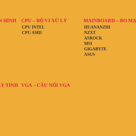
N HÌNH
CPU – BỘ VI XỬ LÝ
MAINBOARD – BO M
CPU INTEL
HUANANZHI
CPU AMD
NZXT
ASROCK
MSI
GIGABYTE
ASUS
ÁY TÍNH
VGA – CẦU NỐI VGA