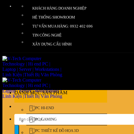
Bỏ
KHÁCH HÀNG DOANH NGHIỆP
qua
nội
HỆ THỐNG SHOWROOM
dung
TƯ VẤN MUA HÀNG: 0932 402 696
TIN CÔNG NGHỆ
XÂY DỰNG CẤU HÌNH
DANH MỤC SẢN PHẨM
PC HI-END
Tìm
PC GAMING
kiếm:
PC THIẾT KẾ ĐỒ HỌA 3D