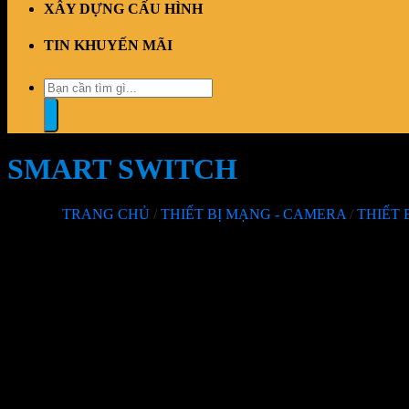
XÂY DỰNG CẤU HÌNH
TIN KHUYẾN MÃI
Tìm
kiếm:
SMART SWITCH
TRANG CHỦ
/
THIẾT BỊ MẠNG - CAMERA
/
THIẾT 
Không tìm thấy sản phẩm nào khớp với lựa chọn của bạn.
Mô tả nhóm sản phẩm
Sản phẩm vừa xem
Không có sản phẩm xem gần đây
THÔNG TIN LIÊN HỆ