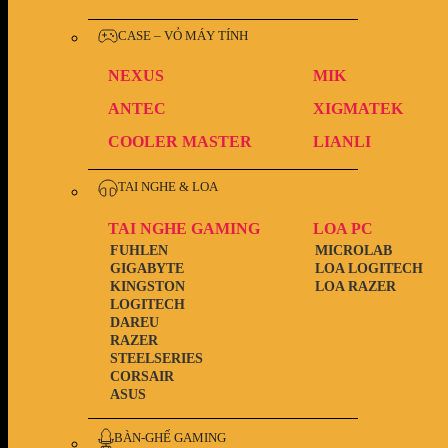
CASE – VỎ MÁY TÍNH
NEXUS
MIK
ANTEC
XIGMATEK
COOLER MASTER
LIANLI
TAI NGHE & LOA
TAI NGHE GAMING
LOA PC
FUHLEN
MICROLAB
GIGABYTE
LOA LOGITECH
KINGSTON
LOA RAZER
LOGITECH
DAREU
RAZER
STEELSERIES
CORSAIR
ASUS
BÀN-GHẾ GAMING