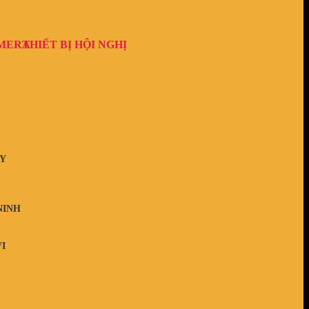
AMERA
THIẾT BỊ HỘI NGHỊ
Y
NINH
I