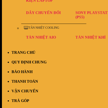
KIỆN LAPTOP
DÂY CHUYỂN ĐỔI
SONY PLAYSTAT
(PS5)
TẢN NHIỆT COOLING
TẢN NHIỆT AIO
TẢN NHIỆT KHÍ
TRANG CHỦ
QUY ĐỊNH CHUNG
BẢO HÀNH
THANH TOÁN
VẬN CHUYỂN
TRẢ GÓP