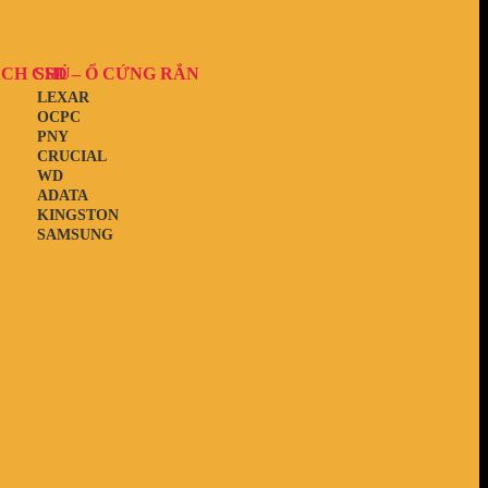
ẠCH CHỦ
SSD – Ổ CỨNG RẮN
LEXAR
OCPC
PNY
CRUCIAL
WD
ADATA
KINGSTON
SAMSUNG