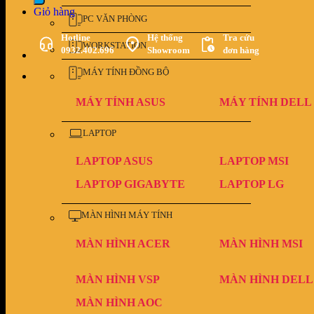
Giỏ hàng
PC VĂN PHÒNG
Hotline
Hệ thống
Tra cứu
WORKSTATION
0932.402.696
Showroom
đơn hàng
MÁY TÍNH ĐỒNG BỘ
MÁY TÍNH ASUS
MÁY TÍNH DELL
LAPTOP
LAPTOP ASUS
LAPTOP MSI
LAPTOP GIGABYTE
LAPTOP LG
MÀN HÌNH MÁY TÍNH
MÀN HÌNH ACER
MÀN HÌNH MSI
MÀN HÌNH VSP
MÀN HÌNH DELL
MÀN HÌNH AOC