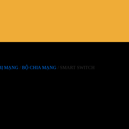
BỊ MẠNG
/
BỘ CHIA MẠNG
/
SMART SWITCH