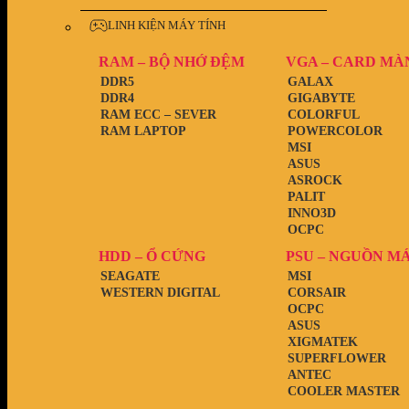
LINH KIỆN MÁY TÍNH
RAM – BỘ NHỚ ĐỆM
VGA – CARD MÀ
DDR5
GALAX
DDR4
GIGABYTE
RAM ECC – SEVER
COLORFUL
RAM LAPTOP
POWERCOLOR
MSI
ASUS
ASROCK
PALIT
INNO3D
OCPC
HDD – Ổ CỨNG
PSU – NGUỒN M
SEAGATE
MSI
WESTERN DIGITAL
CORSAIR
OCPC
ASUS
XIGMATEK
SUPERFLOWER
ANTEC
COOLER MASTER