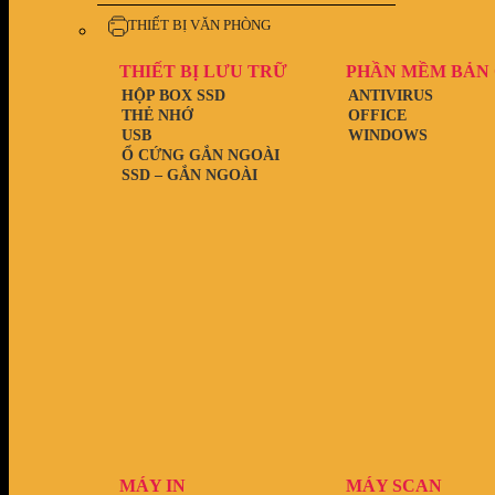
THIẾT BỊ VĂN PHÒNG
THIẾT BỊ LƯU TRỮ
PHẦN MỀM BẢN
HỘP BOX SSD
ANTIVIRUS
THẺ NHỚ
OFFICE
USB
WINDOWS
Ổ CỨNG GẮN NGOÀI
SSD – GẮN NGOÀI
MÁY IN
MÁY SCAN