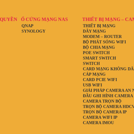
 QUYỀN
Ổ CỨNG MẠNG NAS
THIẾT BỊ MẠNG – C
QNAP
THIẾT BỊ MẠNG
SYNOLOGY
DÂY MẠNG
MODEM – ROUTER
BỘ PHÁT SÓNG WIFI
BỘ CHIA MẠNG
POE SWITCH
SMART SWITCH
SWITCH
CARD MẠNG KHÔNG DÂ
CÁP MẠNG
CARD PCIE WIFI
USB WIFI
GIẢI PHÁP CAMERA AN 
ĐẦU GHI HÌNH CAMERA
CAMERA TRỌN BỘ
TRỌN BỘ CAMERA HDCV
TRỌN BỘ CAMERA IP
CAMERA WIFI IP
CAMERA IMOU