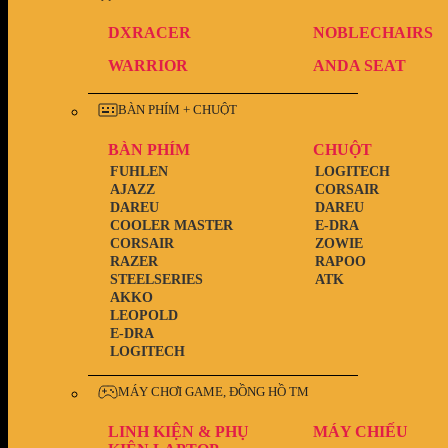
DXRACER
NOBLECHAIRS
WARRIOR
ANDA SEAT
BÀN PHÍM + CHUỘT
BÀN PHÍM
CHUỘT
FUHLEN
LOGITECH
AJAZZ
CORSAIR
DAREU
DAREU
COOLER MASTER
E-DRA
CORSAIR
ZOWIE
RAZER
RAPOO
STEELSERIES
ATK
AKKO
LEOPOLD
E-DRA
LOGITECH
MÁY CHƠI GAME, ĐỒNG HỒ TM
LINH KIỆN & PHỤ
MÁY CHIẾU