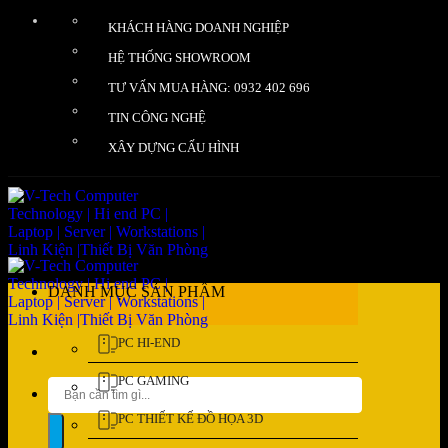
Bỏ
KHÁCH HÀNG DOANH NGHIỆP
qua
nội
HỆ THỐNG SHOWROOM
dung
TƯ VẤN MUA HÀNG: 0932 402 696
TIN CÔNG NGHỆ
XÂY DỰNG CẤU HÌNH
DANH MỤC SẢN PHẨM
PC HI-END
PC GAMING
Tìm
kiếm:
PC THIẾT KẾ ĐỒ HỌA 3D