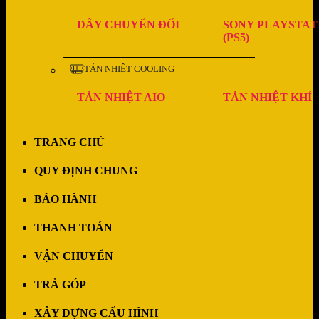
DÂY CHUYỂN ĐỔI
SONY PLAYSTAT
(PS5)
TẢN NHIỆT COOLING
TẢN NHIỆT AIO
TẢN NHIỆT KHÍ
TRANG CHỦ
QUY ĐỊNH CHUNG
BẢO HÀNH
THANH TOÁN
VẬN CHUYỂN
TRẢ GÓP
XÂY DỰNG CẤU HÌNH