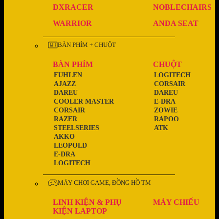
DXRACER
NOBLECHAIRS
WARRIOR
ANDA SEAT
BÀN PHÍM + CHUỘT
BÀN PHÍM
CHUỘT
FUHLEN
LOGITECH
AJAZZ
CORSAIR
DAREU
DAREU
COOLER MASTER
E-DRA
CORSAIR
ZOWIE
RAZER
RAPOO
STEELSERIES
ATK
AKKO
LEOPOLD
E-DRA
LOGITECH
MÁY CHƠI GAME, ĐỒNG HỒ TM
LINH KIỆN & PHỤ
MÁY CHIẾU
KIỆN LAPTOP