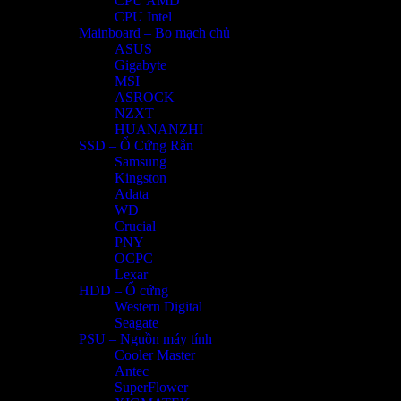
CPU AMD
CPU Intel
Mainboard – Bo mạch chủ
ASUS
Gigabyte
MSI
ASROCK
NZXT
HUANANZHI
SSD – Ổ Cứng Rắn
Samsung
Kingston
Adata
WD
Crucial
PNY
OCPC
Lexar
HDD – Ổ cứng
Western Digital
Seagate
PSU – Nguồn máy tính
Cooler Master
Antec
SuperFlower