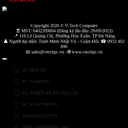
Copyright 2026 © V-Tech Computer
🧾 MST: 0402209604 (Đăng ký lần đầu: 29/09/2023)
📍 316 Lê Quảng Chí, Phường Hòa Xuân, TP Đà Nẵng
👤 Người đại diện: Trịnh Minh Nhật Vũ – Giám Đốc ☎ 0932 402
696
📧 sales@vtechpc.vn - 🌐 www.vtechpc.vn
PC HI-END
PC GAMING
PC THIẾT KẾ ĐỒ HỌA 3D
PC VĂN PHÒNG
WORKSTATION
MÁY TÍNH ĐỒNG BỘ