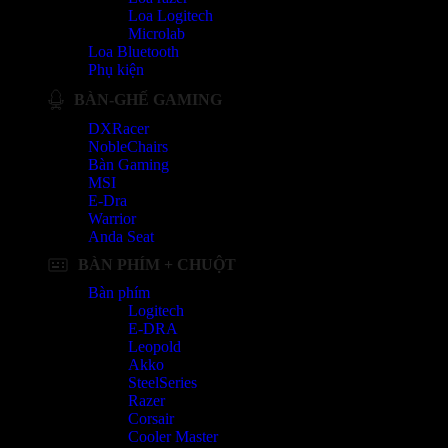
Loa Logitech
Microlab
Loa Bluetooth
Phụ kiện
BÀN-GHẾ GAMING
DXRacer
NobleChairs
Bàn Gaming
MSI
E-Dra
Warrior
Anda Seat
BÀN PHÍM + CHUỘT
Bàn phím
Logitech
E-DRA
Leopold
Akko
SteelSeries
Razer
Corsair
Cooler Master