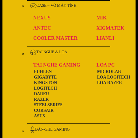
CASE – VỎ MÁY TÍNH
NEXUS
MIK
ANTEC
XIGMATEK
COOLER MASTER
LIANLI
TAI NGHE & LOA
TAI NGHE GAMING
LOA PC
FUHLEN
MICROLAB
GIGABYTE
LOA LOGITECH
KINGSTON
LOA RAZER
LOGITECH
DAREU
RAZER
STEELSERIES
CORSAIR
ASUS
BÀN-GHẾ GAMING