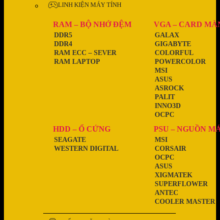
LINH KIỆN MÁY TÍNH
RAM – BỘ NHỚ ĐỆM
VGA – CARD MÀ
DDR5
GALAX
DDR4
GIGABYTE
RAM ECC – SEVER
COLORFUL
RAM LAPTOP
POWERCOLOR
MSI
ASUS
ASROCK
PALIT
INNO3D
OCPC
HDD – Ổ CỨNG
PSU – NGUỒN M
SEAGATE
MSI
WESTERN DIGITAL
CORSAIR
OCPC
ASUS
XIGMATEK
SUPERFLOWER
ANTEC
COOLER MASTER