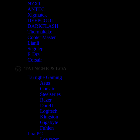
NZXT
ANTEC
Xigmatek
DEEPCOOL
DARKFLASH
Thermaltake
Cooler Master
Lianli
Segotep
E-Dra
Corsair
TAI NGHE & LOA
Tai nghe Gaming
Asus
Corsair
Steelseries
Razer
DareU
Logitech
Kingston
Gigabyte
Fuhlen
Loa PC
Loa razer