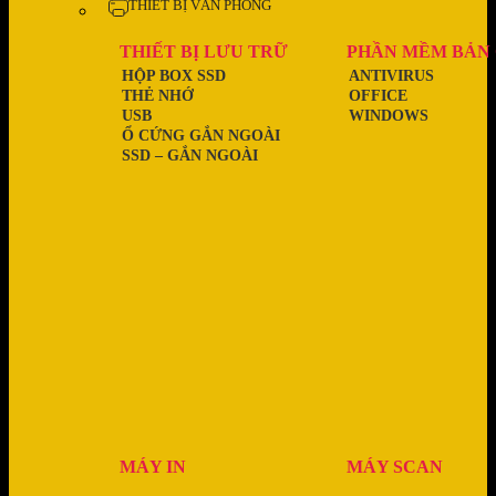
THIẾT BỊ VĂN PHÒNG
THIẾT BỊ LƯU TRỮ
PHẦN MỀM BẢN
HỘP BOX SSD
ANTIVIRUS
THẺ NHỚ
OFFICE
USB
WINDOWS
Ổ CỨNG GẮN NGOÀI
SSD – GẮN NGOÀI
MÁY IN
MÁY SCAN