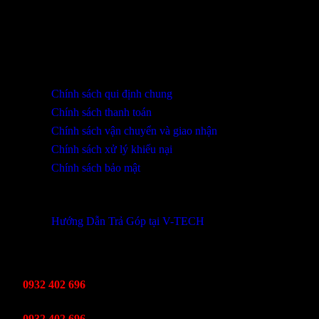
SHOWROOM ĐÀ NẴNG
316 Lê Quảng Chí, Phường Hòa Xuân, TP Đà Nẵng
0932 402 696 / 039.333.9969
HỖ TRỢ KHÁCH HÀNG
Chính sách qui định chung
Chính sách thanh toán
Chính sách vận chuyển và giao nhận
Chính sách xử lý khiếu nại
Chính sách bảo mật
THÔNG TIN KHUYẾN MÃI
Hướng Dẫn Trả Góp tại V-TECH
TỔNG ĐÀI HỖ TRỢ
Kinh Doanh
0932 402 696
Kỹ thuật bảo hành
0932 402 696