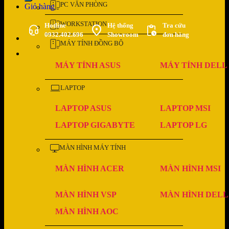
PC VĂN PHÒNG
Giỏ hàng
WORKSTATION
Hotline
Hệ thống
Tra cứu
0932.402.696
Showroom
đơn hàng
MÁY TÍNH ĐỒNG BỘ
MÁY TÍNH ASUS
MÁY TÍNH DELL
LAPTOP
LAPTOP ASUS
LAPTOP MSI
LAPTOP GIGABYTE
LAPTOP LG
MÀN HÌNH MÁY TÍNH
MÀN HÌNH ACER
MÀN HÌNH MSI
MÀN HÌNH VSP
MÀN HÌNH DELL
MÀN HÌNH AOC