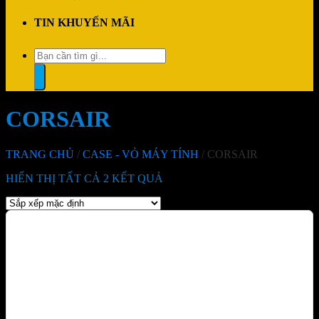
TIN KHUYẾN MÃI
Tìm
kiếm:
CORSAIR
TRANG CHỦ
/
CASE - VỎ MÁY TÍNH
/
CORSAIR
HIỂN THỊ TẤT CẢ 2 KẾT QUẢ