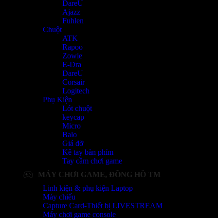
DareU
Ajazz
Fuhlen
Chuột
ATK
Rapoo
Zowie
E-Dra
DareU
Corsair
Logitech
Phụ Kiện
Lót chuột
keycap
Micro
Balo
Giá đỡ
Kê tay bàn phím
Tay cầm chơi game
MÁY CHƠI GAME, ĐỒNG HỒ TM
Linh kiện & phụ kiện Laptop
Máy chiếu
Capture Card-Thiết bị LIVESTREAM
Máy chơi game console