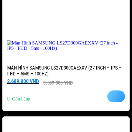
MÀN HÌNH SAMSUNG LS27D300GAEXXV (27 INCH – IPS –
FHD – 5MS – 100HZ)
Giá
Giá
2.689.000
VND
3.599.000
VND
gốc
hiện
là:
tại
3.599.000 VND.
là:
Còn hàng
2.689.000 VND.
-28%