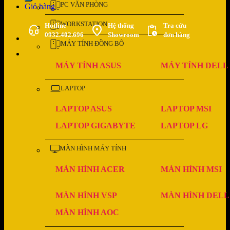
PC VĂN PHÒNG
Giỏ hàng
WORKSTATION
Hotline
Hệ thống
Tra cứu
0932.402.696
Showroom
đơn hàng
MÁY TÍNH ĐỒNG BỘ
MÁY TÍNH ASUS
MÁY TÍNH DELL
LAPTOP
LAPTOP ASUS
LAPTOP MSI
LAPTOP GIGABYTE
LAPTOP LG
MÀN HÌNH MÁY TÍNH
MÀN HÌNH ACER
MÀN HÌNH MSI
MÀN HÌNH VSP
MÀN HÌNH DELL
MÀN HÌNH AOC