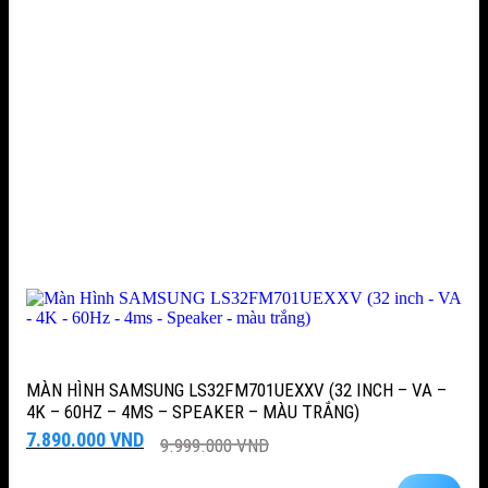
MÀN HÌNH SAMSUNG LS32FM701UEXXV (32 INCH – VA –
4K – 60HZ – 4MS – SPEAKER – MÀU TRẮNG)
Giá
Giá
7.890.000
VND
9.999.000
VND
gốc
hiện
là:
tại