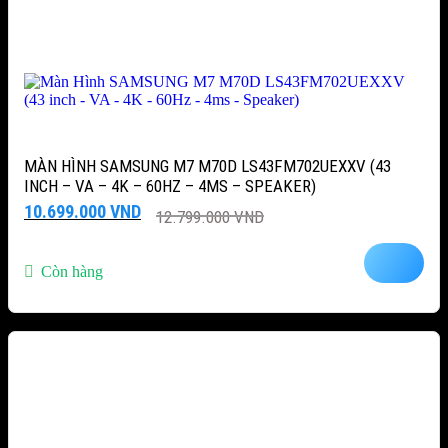
MÀN HÌNH SAMSUNG M7 M70D LS43FM702UEXXV (43
INCH – VA – 4K – 60HZ – 4MS – SPEAKER)
Giá
Giá
10.699.000
VND
12.799.000
VND
gốc
hiện
là:
tại
12.799.000 VND.
là:
Còn hàng
10.699.000 VND.
-52%