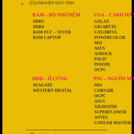
LINH KIỆN MÁY TÍNH
RAM – BỘ NHỚ ĐỆM
VGA – CARD MÀ
DDR5
GALAX
DDR4
GIGABYTE
RAM ECC – SEVER
COLORFUL
RAM LAPTOP
POWERCOLOR
MSI
ASUS
ASROCK
PALIT
INNO3D
OCPC
HDD – Ổ CỨNG
PSU – NGUỒN M
SEAGATE
MSI
WESTERN DIGITAL
CORSAIR
OCPC
ASUS
XIGMATEK
SUPERFLOWER
ANTEC
COOLER MASTER