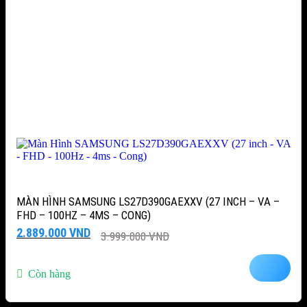
MÀN HÌNH SAMSUNG LS27D390GAEXXV (27 INCH – VA –
FHD – 100HZ – 4MS – CONG)
Giá
Giá
2.889.000
VND
3.999.000
VND
gốc
hiện
là:
tại
3.999.000 VND.
là:
Còn hàng
2.889.000 VND.