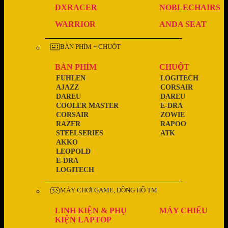
DXRACER
NOBLECHAIRS
WARRIOR
ANDA SEAT
BÀN PHÍM + CHUỘT
BÀN PHÍM
CHUỘT
FUHLEN
LOGITECH
AJAZZ
CORSAIR
DAREU
DAREU
COOLER MASTER
E-DRA
CORSAIR
ZOWIE
RAZER
RAPOO
STEELSERIES
ATK
AKKO
LEOPOLD
E-DRA
LOGITECH
MÁY CHƠI GAME, ĐỒNG HỒ TM
LINH KIỆN & PHỤ
MÁY CHIẾU
KIỆN LAPTOP