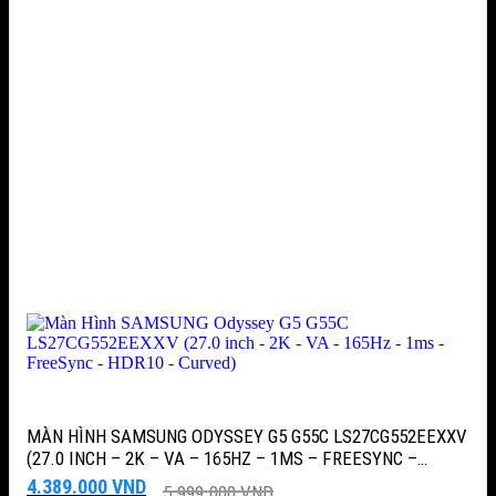
MÀN HÌNH SAMSUNG ODYSSEY G5 G55C LS27CG552EEXXV
(27.0 INCH – 2K – VA – 165HZ – 1MS – FREESYNC –
HDR10 – CURVED)
Giá
Giá
4.389.000
VND
5.999.000
VND