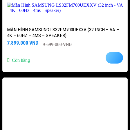
MÀN HÌNH SAMSUNG LS32FM700UEXXV (32 INCH – VA –
4K – 60HZ – 4MS – SPEAKER)
Giá
Giá
7.899.000
VND
9.699.000
VND
gốc
hiện
là:
tại
9.699.000 VND.
là:
Còn hàng
7.899.000 VND.
-21%