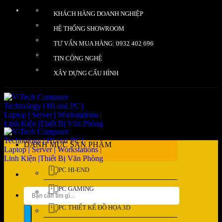
Bỏ
KHÁCH HÀNG DOANH NGHIỆP
qua
nội
HỆ THỐNG SHOWROOM
dung
TƯ VẤN MUA HÀNG: 0932 402 696
TIN CÔNG NGHỆ
XÂY DỰNG CẤU HÌNH
DANH MỤC SẢN PHẨM
PC HI-END
PC GAMING
Tìm
kiếm:
PC THIẾT KẾ ĐỒ HỌA 3D