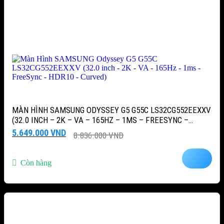
MÀN HÌNH SAMSUNG ODYSSEY G5 G55C LS32CG552EEXXV
(32.0 INCH – 2K – VA – 165HZ – 1MS – FREESYNC –
HDR10 – CURVED)
Giá
Giá
5.649.000
VND
8.836.000
VND
gốc
hiện
là:
tại
8.836.000 VND.
là:
Còn hàng
5.649.000 VND.
-42%