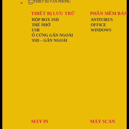
THIẾT BỊ VĂN PHÒNG
THIẾT BỊ LƯU TRỮ
PHẦN MỀM BẢN
HỘP BOX SSD
ANTIVIRUS
THẺ NHỚ
OFFICE
USB
WINDOWS
Ổ CỨNG GẮN NGOÀI
SSD – GẮN NGOÀI
MÁY IN
MÁY SCAN