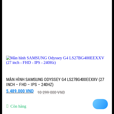
MÀN HÌNH SAMSUNG ODYSSEY G4 LS27BG400EEXXV (27
INCH – FHD – IPS – 240HZ)
Giá
Giá
5.489.000
VND
10.299.000
VND
gốc
hiện
là:
tại
10.299.000 VND.
là:
Còn hàng
5.489.000 VND.