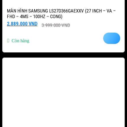
MÀN HÌNH SAMSUNG LS27D366GAEXXV (27 INCH – VA –
FHD – 4MS – 100HZ – CONG)
Giá
Giá
2.889.000
VND
3.999.000
VND
gốc
hiện
là:
tại
3.999.000 VND.
là:
Còn hàng
2.889.000 VND.
-28%