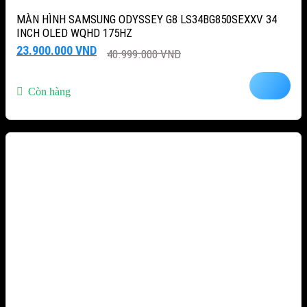
MÀN HÌNH SAMSUNG ODYSSEY G8 LS34BG850SEXXV 34
INCH OLED WQHD 175HZ
Giá
Giá
23.900.000
VND
40.999.000
VND
gốc
hiện
là:
tại
40.999.000 VND.
là:
Còn hàng
23.900.000 VND.
-10%