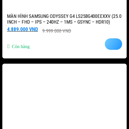
MÀN HÌNH SAMSUNG ODYSSEY G4 LS25BG400EEXXV (25.0
INCH – FHD – IPS – 240HZ – 1MS – GSYNC – HDR10)
Giá
Giá
4.889.000
VND
9.999.000
VND
gốc
hiện
là:
tại
9.999.000 VND.
là:
Còn hàng
4.889.000 VND.
-47%