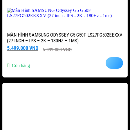
MÀN HÌNH SAMSUNG ODYSSEY G5 G50F LS27FG502EEXXV
(27 INCH – IPS – 2K – 180HZ – 1MS)
Giá
Giá
5.499.000
VND
6.999.000
VND
gốc
hiện
là:
tại
6.999.000 VND.
là:
Còn hàng
5.499.000 VND.
-27%