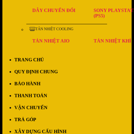
DÂY CHUYỂN ĐỔI
SONY PLAYSTAT
(PS5)
TẢN NHIỆT COOLING
TẢN NHIỆT AIO
TẢN NHIỆT KHÍ
TRANG CHỦ
QUY ĐỊNH CHUNG
BẢO HÀNH
THANH TOÁN
VẬN CHUYỂN
TRẢ GÓP
XÂY DỰNG CẤU HÌNH