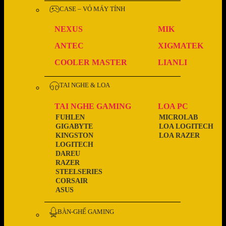
CASE – VỎ MÁY TÍNH
NEXUS
MIK
ANTEC
XIGMATEK
COOLER MASTER
LIANLI
TAI NGHE & LOA
TAI NGHE GAMING
LOA PC
FUHLEN
MICROLAB
GIGABYTE
LOA LOGITECH
KINGSTON
LOA RAZER
LOGITECH
DAREU
RAZER
STEELSERIES
CORSAIR
ASUS
BÀN-GHẾ GAMING