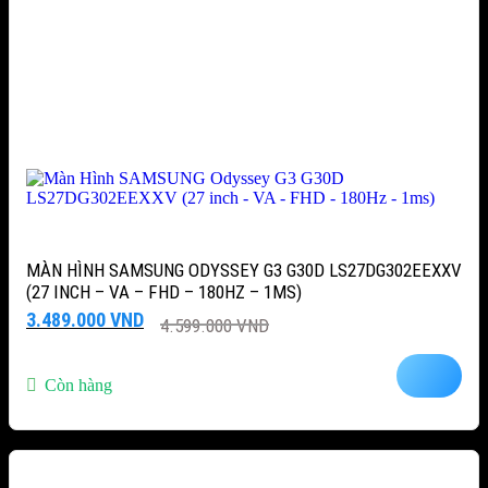
MÀN HÌNH SAMSUNG ODYSSEY G3 G30D LS27DG302EEXXV
(27 INCH – VA – FHD – 180HZ – 1MS)
Giá
Giá
3.489.000
VND
4.599.000
VND
gốc
hiện
là:
tại
4.599.000 VND.
là:
Còn hàng
3.489.000 VND.
-51%