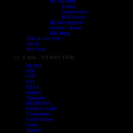
Bộ chia mạng
Switch
Smart Switch
POE Switch
Bộ phát sóng wifi
Modem – Router
Dây Mạng
Thiết Bị Hội Nghị
Máy In
Máy Scan
CASE – VỎ MÁY TÍNH
NEXUS
MIK
VSP
MSI
NZXT
ANTEC
Xigmatek
DEEPCOOL
DARKFLASH
Thermaltake
Cooler Master
Lianli
Segotep