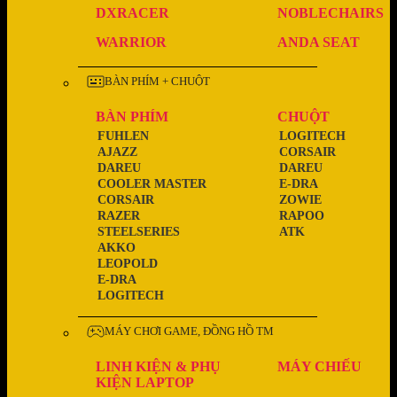
DXRACER
NOBLECHAIRS
WARRIOR
ANDA SEAT
BÀN PHÍM + CHUỘT
BÀN PHÍM
CHUỘT
FUHLEN
LOGITECH
AJAZZ
CORSAIR
DAREU
DAREU
COOLER MASTER
E-DRA
CORSAIR
ZOWIE
RAZER
RAPOO
STEELSERIES
ATK
AKKO
LEOPOLD
E-DRA
LOGITECH
MÁY CHƠI GAME, ĐỒNG HỒ TM
LINH KIỆN & PHỤ
MÁY CHIẾU
KIỆN LAPTOP