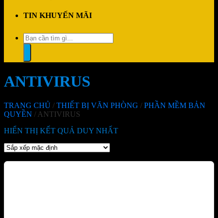
TIN KHUYẾN MÃI
Tìm
kiếm:
ANTIVIRUS
TRANG CHỦ
/
THIẾT BỊ VĂN PHÒNG
/
PHẦN MỀM BẢN
QUYỀN
/
ANTIVIRUS
HIỂN THỊ KẾT QUẢ DUY NHẤT
-10%