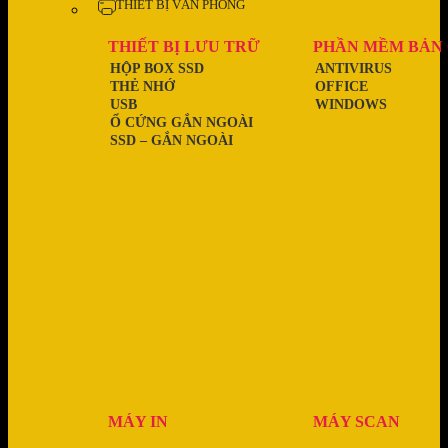
THIẾT BỊ VĂN PHÒNG
THIẾT BỊ LƯU TRỮ
PHẦN MỀM BẢN
HỘP BOX SSD
ANTIVIRUS
THẺ NHỚ
OFFICE
USB
WINDOWS
Ổ CỨNG GẮN NGOÀI
SSD – GẮN NGOÀI
MÁY IN
MÁY SCAN