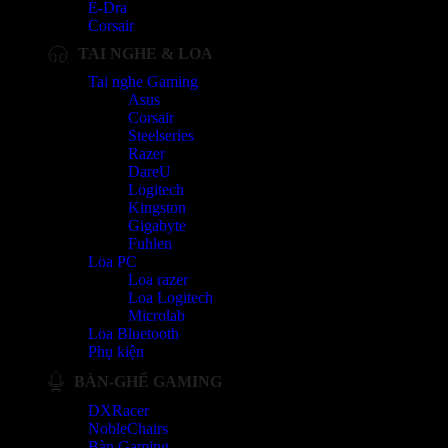
E-Dra
Corsair
TAI NGHE & LOA
Tai nghe Gaming
Asus
Corsair
Steelseries
Razer
DareU
Logitech
Kingston
Gigabyte
Fuhlen
Loa PC
Loa razer
Loa Logitech
Microlab
Loa Bluetooth
Phụ kiện
BÀN-GHẾ GAMING
DXRacer
NobleChairs
Bàn Gaming