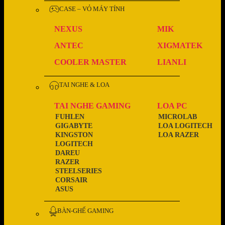
CASE – VỎ MÁY TÍNH
NEXUS
MIK
ANTEC
XIGMATEK
COOLER MASTER
LIANLI
TAI NGHE & LOA
TAI NGHE GAMING
LOA PC
FUHLEN
MICROLAB
GIGABYTE
LOA LOGITECH
KINGSTON
LOA RAZER
LOGITECH
DAREU
RAZER
STEELSERIES
CORSAIR
ASUS
BÀN-GHẾ GAMING