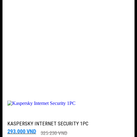
KASPERSKY INTERNET SECURITY 1PC
Giá
Giá
293.000
VND
325.230
VND