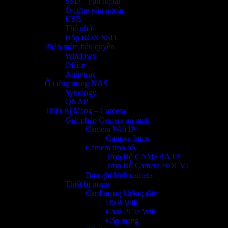
SSD – gắn ngoài
Ổ cứng gắn ngoài
USB
Thẻ nhớ
Hộp BOX SSD
Phần mềm bản quyền
Windows
Office
Antivirus
Ổ cứng mạng NAS
Synology
QNAP
Thiết Bị Mạng – Camera
Giải pháp Camera an ninh
Camera Wifi IP
Camera Imou
Camera trọn bộ
Trọn Bộ CAMERA IP
Trọn Bộ Camera HDCVI
Đầu ghi hình camera
Thiết bị mạng
Card mạng không dây
USB Wifi
Card PCIe Wifi
Cáp mạng