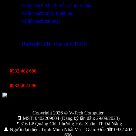
Chính sách vận chuyển và giao nhận
Chính sách xử lý khiếu nại
Chính sách bảo mật
THÔNG TIN KHUYẾN MÃI
Hướng Dẫn Trả Góp tại V-TECH
TỔNG ĐÀI HỖ TRỢ
Kinh Doanh
0932 402 696
Kỹ thuật bảo hành
0932 402 696
Copyright 2026 © V-Tech Computer
🧾 MST: 0402209604 (Đăng ký lần đầu: 29/09/2023)
📍 316 Lê Quảng Chí, Phường Hòa Xuân, TP Đà Nẵng
👤 Người đại diện: Trịnh Minh Nhật Vũ – Giám Đốc ☎ 0932 402
696