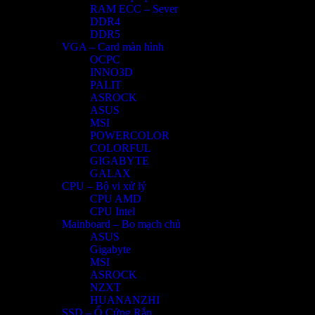
RAM ECC – Sever
DDR4
DDR5
VGA – Card màn hình
OCPC
INNO3D
PALIT
ASROCK
ASUS
MSI
POWERCOLOR
COLORFUL
GIGABYTE
GALAX
CPU – Bộ vi xử lý
CPU AMD
CPU Intel
Mainboard – Bo mạch chủ
ASUS
Gigabyte
MSI
ASROCK
NZXT
HUANANZHI
SSD – Ổ Cứng Rắn