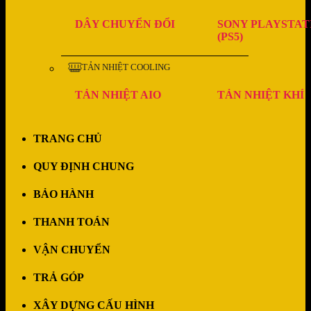
DÂY CHUYỂN ĐỔI
SONY PLAYSTAT
(PS5)
TẢN NHIỆT COOLING
TẢN NHIỆT AIO
TẢN NHIỆT KHÍ
TRANG CHỦ
QUY ĐỊNH CHUNG
BẢO HÀNH
THANH TOÁN
VẬN CHUYỂN
TRẢ GÓP
XÂY DỰNG CẤU HÌNH