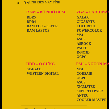
LINH KIỆN MÁY TÍNH
RAM – BỘ NHỚ ĐỆM
VGA – CARD MÀ
DDR5
GALAX
DDR4
GIGABYTE
RAM ECC – SEVER
COLORFUL
RAM LAPTOP
POWERCOLOR
MSI
ASUS
ASROCK
PALIT
INNO3D
OCPC
HDD – Ổ CỨNG
PSU – NGUỒN M
SEAGATE
MSI
WESTERN DIGITAL
CORSAIR
OCPC
ASUS
XIGMATEK
SUPERFLOWER
ANTEC
COOLER MASTER