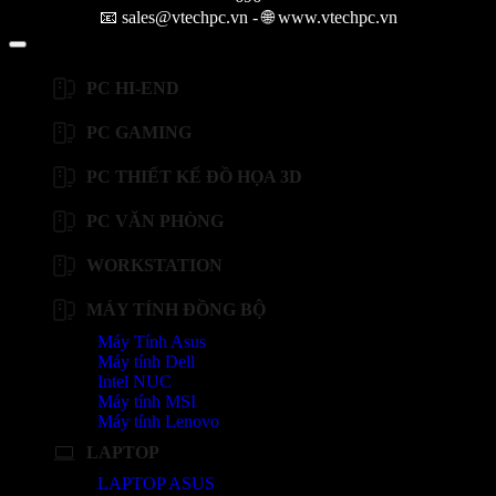
📧 sales@vtechpc.vn - 🌐 www.vtechpc.vn
PC HI-END
PC GAMING
PC THIẾT KẾ ĐỒ HỌA 3D
PC VĂN PHÒNG
WORKSTATION
MÁY TÍNH ĐỒNG BỘ
Máy Tính Asus
Máy tính Dell
Intel NUC
Máy tính MSI
Máy tính Lenovo
LAPTOP
LAPTOP ASUS