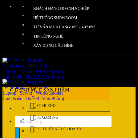
Bỏ
KHÁCH HÀNG DOANH NGHIỆP
qua
nội
HỆ THỐNG SHOWROOM
dung
TƯ VẤN MUA HÀNG: 0932 402 696
TIN CÔNG NGHỆ
XÂY DỰNG CẤU HÌNH
DANH MỤC SẢN PHẨM
PC HI-END
PC GAMING
Tìm
kiếm:
PC THIẾT KẾ ĐỒ HỌA 3D