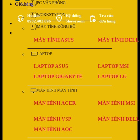
PC VĂN PHÒNG
Giỏ hàng
WORKSTATION
Hotline
Hệ thống
Tra cứu
0932.402.696
Showroom
đơn hàng
MÁY TÍNH ĐỒNG BỘ
MÁY TÍNH ASUS
MÁY TÍNH DELL
LAPTOP
LAPTOP ASUS
LAPTOP MSI
LAPTOP GIGABYTE
LAPTOP LG
MÀN HÌNH MÁY TÍNH
MÀN HÌNH ACER
MÀN HÌNH MSI
MÀN HÌNH VSP
MÀN HÌNH DELL
MÀN HÌNH AOC