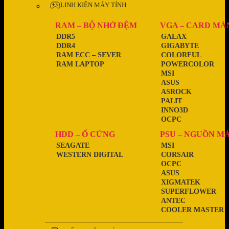
LINH KIỆN MÁY TÍNH
RAM – BỘ NHỚ ĐỆM
VGA – CARD MÀ
DDR5
GALAX
DDR4
GIGABYTE
RAM ECC – SEVER
COLORFUL
RAM LAPTOP
POWERCOLOR
MSI
ASUS
ASROCK
PALIT
INNO3D
OCPC
HDD – Ổ CỨNG
PSU – NGUỒN M
SEAGATE
MSI
WESTERN DIGITAL
CORSAIR
OCPC
ASUS
XIGMATEK
SUPERFLOWER
ANTEC
COOLER MASTER