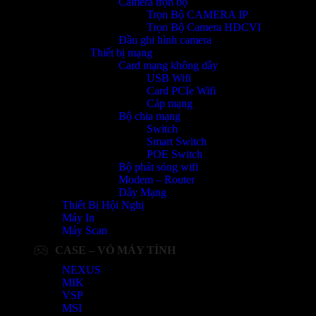
Camera trọn bộ
Trọn Bộ CAMERA IP
Trọn Bộ Camera HDCVI
Đầu ghi hình camera
Thiết bị mạng
Card mạng không dây
USB Wifi
Card PCIe Wifi
Cáp mạng
Bộ chia mạng
Switch
Smart Switch
POE Switch
Bộ phát sóng wifi
Modem – Router
Dây Mạng
Thiết Bị Hội Nghị
Máy In
Máy Scan
CASE – VỎ MÁY TÍNH
NEXUS
MIK
VSP
MSI