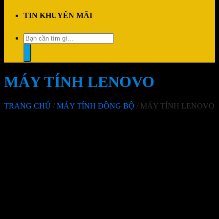
TIN KHUYẾN MÃI
Tìm
kiếm:
MÁY TÍNH LENOVO
TRANG CHỦ
/
MÁY TÍNH ĐỒNG BỘ
/
MÁY TÍNH LENOVO
Không tìm thấy sản phẩm nào khớp với lựa chọn của bạn.
Mô tả nhóm sản phẩm
Sản phẩm vừa xem
Không có sản phẩm xem gần đây
THÔNG TIN LIÊN HỆ