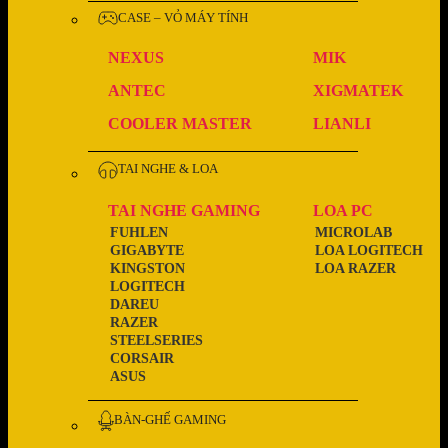
CASE – VỎ MÁY TÍNH
NEXUS
MIK
ANTEC
XIGMATEK
COOLER MASTER
LIANLI
TAI NGHE & LOA
TAI NGHE GAMING
LOA PC
FUHLEN
MICROLAB
GIGABYTE
LOA LOGITECH
KINGSTON
LOA RAZER
LOGITECH
DAREU
RAZER
STEELSERIES
CORSAIR
ASUS
BÀN-GHẾ GAMING