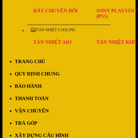
DÂY CHUYỂN ĐỔI
SONY PLAYSTAT
(PS5)
TẢN NHIỆT COOLING
TẢN NHIỆT AIO
TẢN NHIỆT KHÍ
TRANG CHỦ
QUY ĐỊNH CHUNG
BẢO HÀNH
THANH TOÁN
VẬN CHUYỂN
TRẢ GÓP
XÂY DỰNG CẤU HÌNH