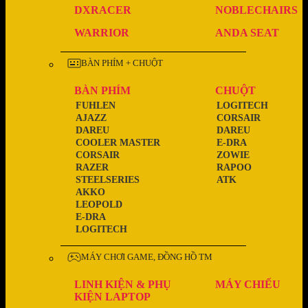
DXRACER
NOBLECHAIRS
WARRIOR
ANDA SEAT
BÀN PHÍM + CHUỘT
BÀN PHÍM
CHUỘT
FUHLEN
LOGITECH
AJAZZ
CORSAIR
DAREU
DAREU
COOLER MASTER
E-DRA
CORSAIR
ZOWIE
RAZER
RAPOO
STEELSERIES
ATK
AKKO
LEOPOLD
E-DRA
LOGITECH
MÁY CHƠI GAME, ĐỒNG HỒ TM
LINH KIỆN & PHỤ
MÁY CHIẾU
KIỆN LAPTOP