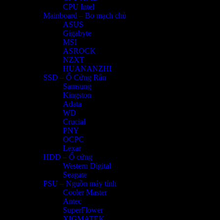
CPU Intel
Mainboard – Bo mạch chủ
ASUS
Gigabyte
MSI
ASROCK
NZXT
HUANANZHI
SSD – Ổ Cứng Rắn
Samsung
Kingston
Adata
WD
Crucial
PNY
OCPC
Lexar
HDD – Ổ cứng
Western Digital
Seagate
PSU – Nguồn máy tính
Cooler Master
Antec
SuperFlower
XIGMATEK