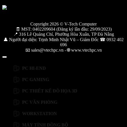
Copyright 2026 © V-Tech Computer
🧾 MST: 0402209604 (Đăng ký lần đầu: 29/09/2023)
📍 316 Lê Quảng Chí, Phường Hòa Xuân, TP Đà Nẵng
👤 Người đại diện: Trịnh Minh Nhật Vũ – Giám Đốc ☎ 0932 402
696
📧 sales@vtechpc.vn - 🌐 www.vtechpc.vn
PC HI-END
PC GAMING
PC THIẾT KẾ ĐỒ HỌA 3D
PC VĂN PHÒNG
WORKSTATION
MÁY TÍNH ĐỒNG BỘ