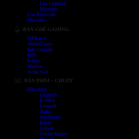
Loa Logitech
Microlab
Loa Bluetooth
Phụ kiện
BÀN-GHẾ GAMING
DXRacer
NobleChairs
Bàn Gaming
MSI
E-Dra
Warrior
Anda Seat
BÀN PHÍM + CHUỘT
Bàn phím
Logitech
E-DRA
Leopold
Akko
SteelSeries
Razer
Corsair
Cooler Master