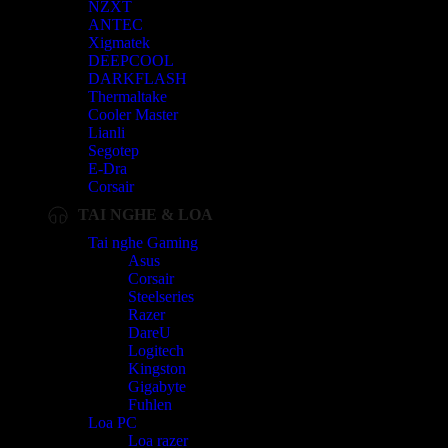
NZXT
ANTEC
Xigmatek
DEEPCOOL
DARKFLASH
Thermaltake
Cooler Master
Lianli
Segotep
E-Dra
Corsair
TAI NGHE & LOA
Tai nghe Gaming
Asus
Corsair
Steelseries
Razer
DareU
Logitech
Kingston
Gigabyte
Fuhlen
Loa PC
Loa razer