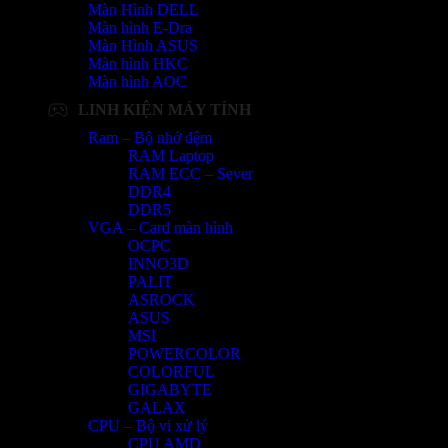
Màn Hình DELL
Màn hình E-Dra
Màn Hình ASUS
Màn hình HKC
Màn hình AOC
LINH KIỆN MÁY TÍNH
Ram – Bộ nhớ đệm
RAM Laptop
RAM ECC – Sever
DDR4
DDR5
VGA – Card màn hình
OCPC
INNO3D
PALIT
ASROCK
ASUS
MSI
POWERCOLOR
COLORFUL
GIGABYTE
GALAX
CPU – Bộ vi xử lý
CPU AMD