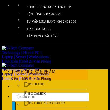
Bỏ
KHÁCH HÀNG DOANH NGHIỆP
qua
nội
HỆ THỐNG SHOWROOM
dung
TƯ VẤN MUA HÀNG: 0932 402 696
TIN CÔNG NGHỆ
XÂY DỰNG CẤU HÌNH
DANH MỤC SẢN PHẨM
PC HI-END
PC GAMING
Tìm
kiếm:
PC THIẾT KẾ ĐỒ HỌA 3D