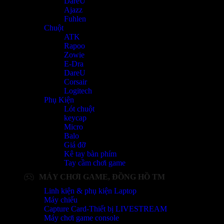
DareU
Ajazz
Fuhlen
Chuột
ATK
Rapoo
Zowie
E-Dra
DareU
Corsair
Logitech
Phụ Kiện
Lót chuột
keycap
Micro
Balo
Giá đỡ
Kê tay bàn phím
Tay cầm chơi game
MÁY CHƠI GAME, ĐỒNG HỒ TM
Linh kiện & phụ kiện Laptop
Máy chiếu
Capture Card-Thiết bị LIVESTREAM
Máy chơi game console