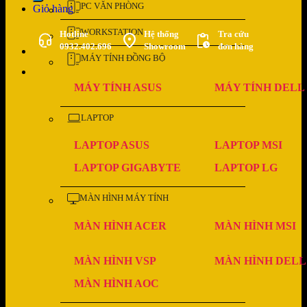
PC VĂN PHÒNG
Giỏ hàng
WORKSTATION
Hotline
Hệ thống
Tra cứu
0932.402.696
Showroom
đơn hàng
MÁY TÍNH ĐỒNG BỘ
MÁY TÍNH ASUS
MÁY TÍNH DELL
LAPTOP
LAPTOP ASUS
LAPTOP MSI
LAPTOP GIGABYTE
LAPTOP LG
MÀN HÌNH MÁY TÍNH
MÀN HÌNH ACER
MÀN HÌNH MSI
MÀN HÌNH VSP
MÀN HÌNH DELL
MÀN HÌNH AOC