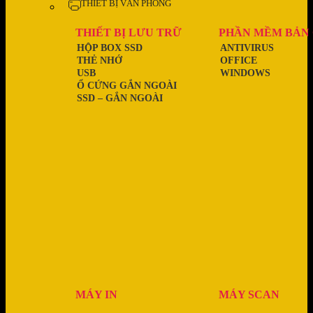
THIẾT BỊ VĂN PHÒNG
THIẾT BỊ LƯU TRỮ
PHẦN MỀM BẢN
HỘP BOX SSD
ANTIVIRUS
THẺ NHỚ
OFFICE
USB
WINDOWS
Ổ CỨNG GẮN NGOÀI
SSD – GẮN NGOÀI
MÁY IN
MÁY SCAN