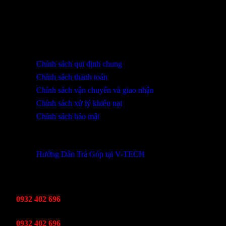
SHOWROOM ĐÀ NẴNG
316 Lê Quảng Chí, Phường Hòa Xuân, TP Đà Nẵng
0932 402 696 / 039.333.9969
HỖ TRỢ KHÁCH HÀNG
Chính sách qui định chung
Chính sách thanh toán
Chính sách vận chuyển và giao nhận
Chính sách xử lý khiếu nại
Chính sách bảo mật
THÔNG TIN KHUYẾN MÃI
Hướng Dẫn Trả Góp tại V-TECH
TỔNG ĐÀI HỖ TRỢ
Kinh Doanh
0932 402 696
Kỹ thuật bảo hành
0932 402 696