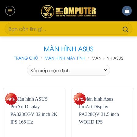
Bỏ
qua
nội
dung
Tìm
kiếm:
MÀN HÌNH ASUS
TRANG CHỦ
/
MÀN HÌNH MÁY TÍNH
/
MÀN HÌNH ASUS
-9%
-7%