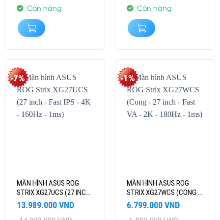
8.999.000 VND.
6.989.000 VND.
Còn hàng
Còn hàng
-7%
-1%
MÀN HÌNH ASUS ROG
MÀN HÌNH ASUS ROG
STRIX XG27UCS (27 INCH
STRIX XG27WCS (CONG –
– FAST IPS – 4K – 160HZ
27 INCH – FAST VA – 2K –
Giá
Giá
Giá
Giá
13.989.000
VND
6.799.000
VND
– 1MS)
180HZ – 1MS)
gốc
hiện
gốc
hiện