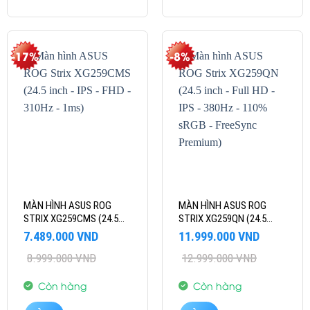
-17%
-8%
MÀN HÌNH ASUS ROG
MÀN HÌNH ASUS ROG
STRIX XG259CMS (24.5
STRIX XG259QN (24.5
INCH – IPS – FHD – 310HZ
INCH – FULL HD – IPS –
Giá
Giá
Giá
Giá
7.489.000
VND
11.999.000
VND
– 1MS)
380HZ – 110% SRGB –
gốc
hiện
gốc
hiện
8.999.000
VND
12.999.000
VND
là:
tại
là:
tại
FREESYNC PREMIUM)
8.999.000 VND.
là:
12.999.000 VND.
là:
7.489.000 VND.
11.999.000 VND.
Còn hàng
Còn hàng