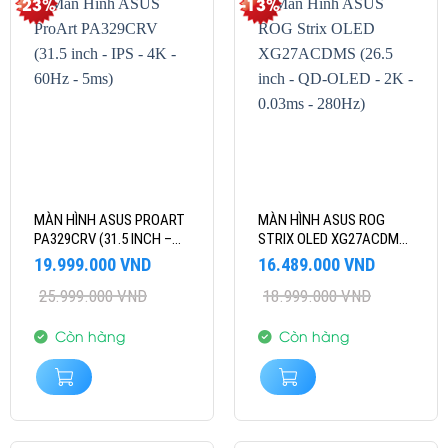
-23%
-13%
MÀN HÌNH ASUS PROART
MÀN HÌNH ASUS ROG
PA329CRV (31.5 INCH –
STRIX OLED XG27ACDMS
IPS – 4K – 60HZ – 5MS)
(26.5 INCH – QD-OLED –
Giá
Giá
Giá
Giá
19.999.000
VND
16.489.000
VND
2K – 0.03MS – 280HZ)
gốc
hiện
gốc
hiện
25.999.000
VND
18.999.000
VND
là:
tại
là:
tại
25.999.000 VND.
là:
18.999.000 VND.
là:
19.999.000 VND.
16.489.000 VND.
Còn hàng
Còn hàng