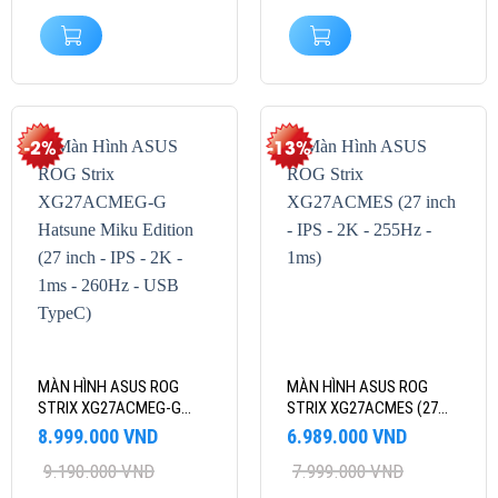
-2%
-13%
MÀN HÌNH ASUS ROG
MÀN HÌNH ASUS ROG
STRIX XG27ACMEG-G
STRIX XG27ACMES (27
HATSUNE MIKU EDITION
INCH – IPS – 2K – 255HZ –
Giá
Giá
Giá
Giá
8.999.000
VND
6.989.000
VND
(27 INCH – IPS – 2K – 1MS
1MS)
gốc
hiện
gốc
hiện
9.190.000
VND
7.999.000
VND
là:
tại
– 260HZ – USB TYPEC)
là:
tại
9.190.000 VND.
là:
7.999.000 VND.
là: