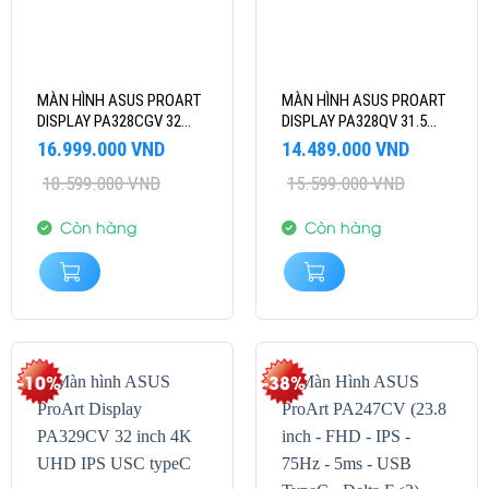
MÀN HÌNH ASUS PROART
MÀN HÌNH ASUS PROART
DISPLAY PA328CGV 32
DISPLAY PA328QV 31.5
INCH 2K IPS 165 HZ
INCH WQHD IPS
Giá
Giá
Giá
Giá
16.999.000
VND
14.489.000
VND
gốc
hiện
gốc
hiện
18.599.000
VND
15.599.000
VND
là:
tại
là:
tại
18.599.000 VND.
là:
15.599.000 VND.
là:
16.999.000 VND.
14.489.000 VND.
Còn hàng
Còn hàng
-10%
-38%