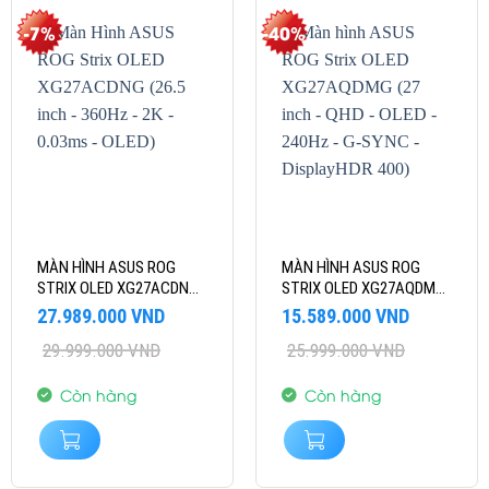
-7%
-40%
MÀN HÌNH ASUS ROG
MÀN HÌNH ASUS ROG
STRIX OLED XG27ACDNG
STRIX OLED XG27AQDMG
(26.5 INCH – 360HZ – 2K –
(27 INCH – QHD – OLED –
Giá
Giá
Giá
Giá
27.989.000
VND
15.589.000
VND
0.03MS – OLED)
240HZ – G-SYNC –
gốc
hiện
gốc
hiện
29.999.000
VND
25.999.000
VND
là:
tại
là:
tại
DISPLAYHDR 400)
29.999.000 VND.
là:
25.999.000 VND.
là:
27.989.000 VND.
15.589.000 VND.
Còn hàng
Còn hàng