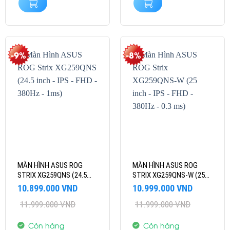
-9%
-8%
MÀN HÌNH ASUS ROG
MÀN HÌNH ASUS ROG
STRIX XG259QNS (24.5
STRIX XG259QNS-W (25
INCH – IPS – FHD – 380HZ
INCH – IPS – FHD – 380HZ
Giá
Giá
Giá
Giá
10.899.000
VND
10.999.000
VND
– 1MS)
– 0.3 MS)
gốc
hiện
gốc
hiện
11.999.000
VND
11.999.000
VND
là:
tại
là:
tại
11.999.000 VND.
là:
11.999.000 VND.
là:
10.899.000 VND.
10.999.000 VND.
Còn hàng
Còn hàng