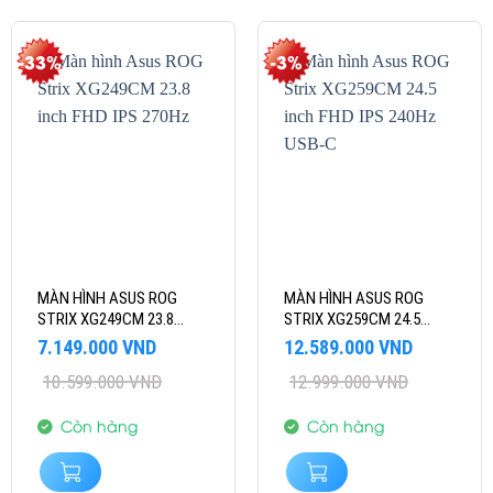
-33%
-3%
MÀN HÌNH ASUS ROG
MÀN HÌNH ASUS ROG
STRIX XG249CM 23.8
STRIX XG259CM 24.5
INCH FHD IPS 270HZ
INCH FHD IPS 240HZ USB-
Giá
Giá
Giá
Giá
7.149.000
VND
12.589.000
VND
C
gốc
hiện
gốc
hiện
10.599.000
VND
12.999.000
VND
là:
tại
là:
tại
10.599.000 VND.
là:
12.999.000 VND.
là:
7.149.000 VND.
12.589.000 VND.
Còn hàng
Còn hàng