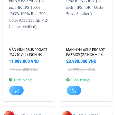
MÀN HÌNH ASUS PROART
MÀN HÌNH ASUS PROART
PA279CV (27 INCH-4K-
PA27JCV (27 INCH – IPS –
IPS-100% SRGB-100%
5K – 60HZ – 5MS –
Giá
Giá
Giá
Giá
11.989.000
VND
20.990.000
VND
REC. 709-COLOR
SPEAKER )
gốc
hiện
gốc
hiện
14.599.000
VND
22.999.000
VND
là:
tại
ACCURACY ΔE < 2-
là:
tại
14.599.000 VND.
là:
22.999.000 VND.
là:
CALMAN VERIFIED)
11.989.000 VND.
20.990.000 VND.
Còn hàng
Còn hàng