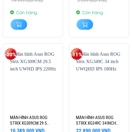
14.999.000
VND
6.899.000
VND
là:
tại
là:
tại
14.999.000 VND.
là:
6.899.000 VND.
là:
13.989.000 VND.
6.799.000 VND.
Còn hàng
Còn hàng
-20%
-11%
MÀN HÌNH ASUS ROG
MÀN HÌNH ASUS ROG
STRIX XG309CM 29.5
STRIX XG349C 34 INCH
INCH UWHD IPS 220HZ
UWQHD IPS 180HZ
Giá
Giá
Giá
Giá
10.389.000
VND
22.890.000
VND