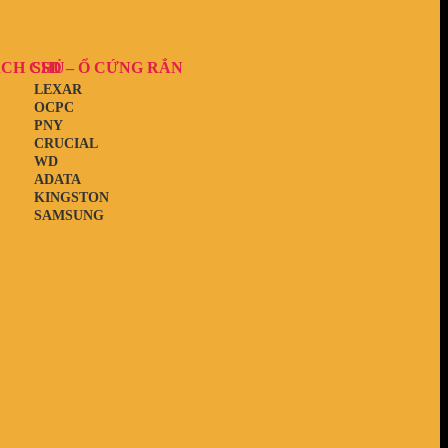
ẠCH CHỦ
SSD – Ổ CỨNG RẮN
LEXAR
OCPC
PNY
CRUCIAL
WD
ADATA
KINGSTON
SAMSUNG