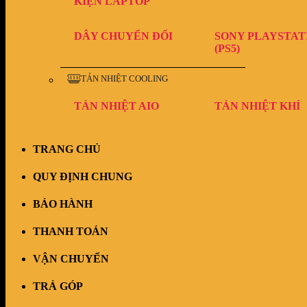
KIỆN LAPTOP
DÂY CHUYỂN ĐỔI
SONY PLAYSTAT
(PS5)
TẢN NHIỆT COOLING
TẢN NHIỆT AIO
TẢN NHIỆT KHÍ
TRANG CHỦ
QUY ĐỊNH CHUNG
BẢO HÀNH
THANH TOÁN
VẬN CHUYỂN
TRẢ GÓP