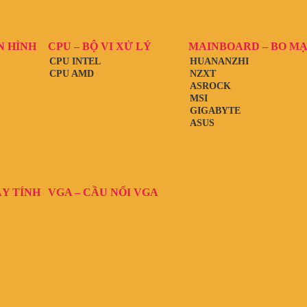
N HÌNH
CPU – BỘ VI XỬ LÝ
MAINBOARD – BO M
CPU INTEL
HUANANZHI
CPU AMD
NZXT
ASROCK
MSI
GIGABYTE
ASUS
ÁY TÍNH
VGA – CẦU NỐI VGA