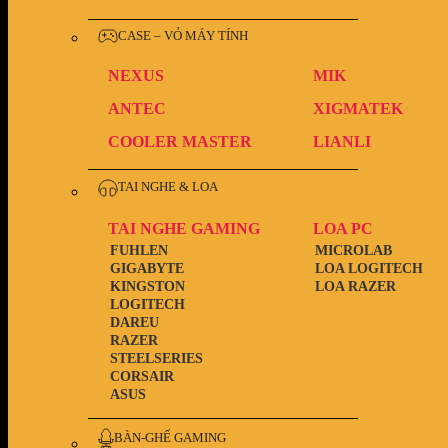
CASE – VỎ MÁY TÍNH
NEXUS
MIK
ANTEC
XIGMATEK
COOLER MASTER
LIANLI
TAI NGHE & LOA
TAI NGHE GAMING
LOA PC
FUHLEN
MICROLAB
GIGABYTE
LOA LOGITECH
KINGSTON
LOA RAZER
LOGITECH
DAREU
RAZER
STEELSERIES
CORSAIR
ASUS
BÀN-GHẾ GAMING