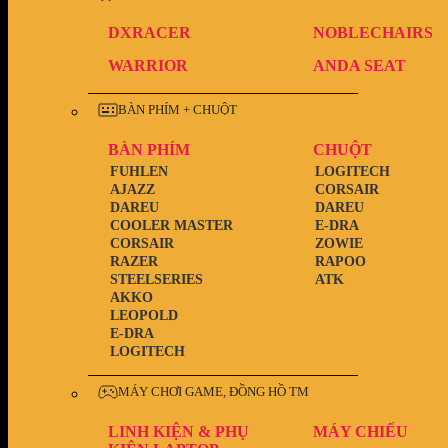
DXRACER
NOBLECHAIRS
WARRIOR
ANDA SEAT
BÀN PHÍM + CHUỘT
BÀN PHÍM
CHUỘT
FUHLEN
LOGITECH
AJAZZ
CORSAIR
DAREU
DAREU
COOLER MASTER
E-DRA
CORSAIR
ZOWIE
RAZER
RAPOO
STEELSERIES
ATK
AKKO
LEOPOLD
E-DRA
LOGITECH
MÁY CHƠI GAME, ĐỒNG HỒ TM
LINH KIỆN & PHỤ
MÁY CHIẾU