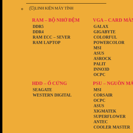
LINH KIỆN MÁY TÍNH
RAM – BỘ NHỚ ĐỆM
VGA – CARD MÀ
DDR5
GALAX
DDR4
GIGABYTE
RAM ECC – SEVER
COLORFUL
RAM LAPTOP
POWERCOLOR
MSI
ASUS
ASROCK
PALIT
INNO3D
OCPC
HDD – Ổ CỨNG
PSU – NGUỒN M
SEAGATE
MSI
WESTERN DIGITAL
CORSAIR
OCPC
ASUS
XIGMATEK
SUPERFLOWER
ANTEC
COOLER MASTER