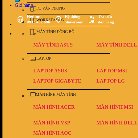
Giỏ hàng
PC VĂN PHÒNG
Hotline
Hệ thống
Tra cứu
WORKSTATION
0932.402.696
Showroom
đơn hàng
MÁY TÍNH ĐỒNG BỘ
MÁY TÍNH ASUS
MÁY TÍNH DELL
LAPTOP
LAPTOP ASUS
LAPTOP MSI
LAPTOP GIGABYTE
LAPTOP LG
MÀN HÌNH MÁY TÍNH
MÀN HÌNH ACER
MÀN HÌNH MSI
MÀN HÌNH VSP
MÀN HÌNH DELL
MÀN HÌNH AOC