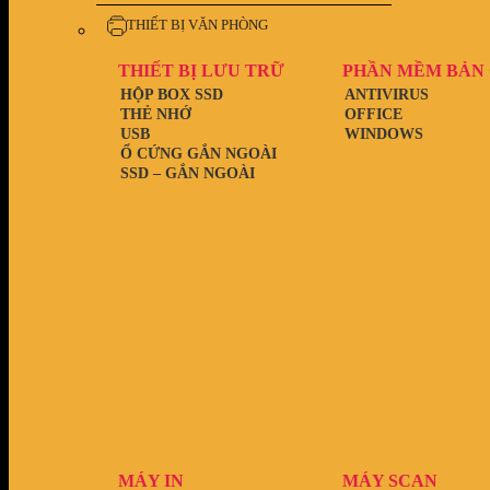
THIẾT BỊ VĂN PHÒNG
THIẾT BỊ LƯU TRỮ
PHẦN MỀM BẢN
HỘP BOX SSD
ANTIVIRUS
THẺ NHỚ
OFFICE
USB
WINDOWS
Ổ CỨNG GẮN NGOÀI
SSD – GẮN NGOÀI
MÁY IN
MÁY SCAN