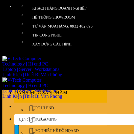
Bỏ
KHÁCH HÀNG DOANH NGHIỆP
qua
nội
HỆ THỐNG SHOWROOM
dung
TƯ VẤN MUA HÀNG: 0932 402 696
TIN CÔNG NGHỆ
XÂY DỰNG CẤU HÌNH
DANH MỤC SẢN PHẨM
PC HI-END
Tìm
PC GAMING
kiếm:
PC THIẾT KẾ ĐỒ HỌA 3D