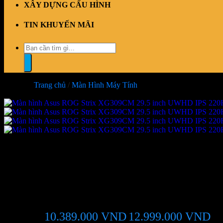
XÂY DỰNG CẤU HÌNH
TIN KHUYẾN MÃI
Tìm
kiếm:
Trang chủ
/
Màn Hình Máy Tính
-20%
Màn hình Asus ROG Strix XG
10.389.000
VND
12.999.000
VND
Giá chỉ còn:
-2