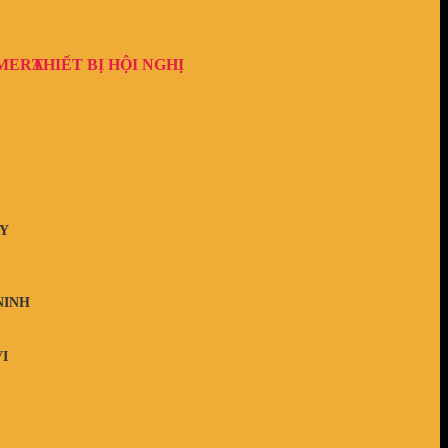
AMERA
THIẾT BỊ HỘI NGHỊ
Y
NINH
I