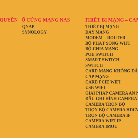
 QUYỀN
Ổ CỨNG MẠNG NAS
THIẾT BỊ MẠNG – C
QNAP
THIẾT BỊ MẠNG
SYNOLOGY
DÂY MẠNG
MODEM – ROUTER
BỘ PHÁT SÓNG WIFI
BỘ CHIA MẠNG
POE SWITCH
SMART SWITCH
SWITCH
CARD MẠNG KHÔNG DÂ
CÁP MẠNG
CARD PCIE WIFI
USB WIFI
GIẢI PHÁP CAMERA AN 
ĐẦU GHI HÌNH CAMERA
CAMERA TRỌN BỘ
TRỌN BỘ CAMERA HDCV
TRỌN BỘ CAMERA IP
CAMERA WIFI IP
CAMERA IMOU