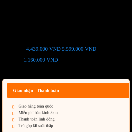
Màn Hình Dell P2425H (23.8
inch – FHD – IPS – 100Hz –
5ms – USB TypeC)
4.439.000
VND
5.599.000
VND
Giá chỉ còn:
-21%
1.160.000
VND
(Tiết kiệm:
)
Giá BiG Sale - Không áp dụng kèm các Khuyến Mãi khác
Giao nhận - Thanh toán
Giao hàng toàn quốc
Miễn phí bán kính 5km
Thanh toán linh động
Trả góp lãi suất thấp