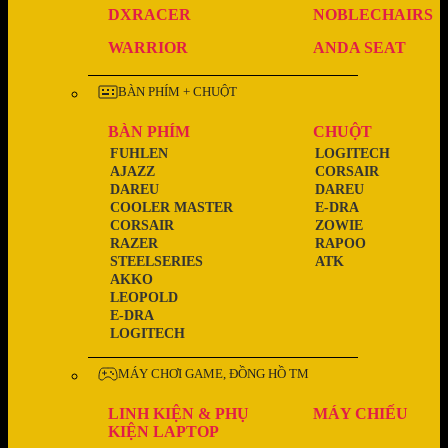
DXRACER
NOBLECHAIRS
WARRIOR
ANDA SEAT
BÀN PHÍM + CHUỘT
BÀN PHÍM
CHUỘT
FUHLEN
LOGITECH
AJAZZ
CORSAIR
DAREU
DAREU
COOLER MASTER
E-DRA
CORSAIR
ZOWIE
RAZER
RAPOO
STEELSERIES
ATK
AKKO
LEOPOLD
E-DRA
LOGITECH
MÁY CHƠI GAME, ĐỒNG HỒ TM
LINH KIỆN & PHỤ
MÁY CHIẾU
KIỆN LAPTOP