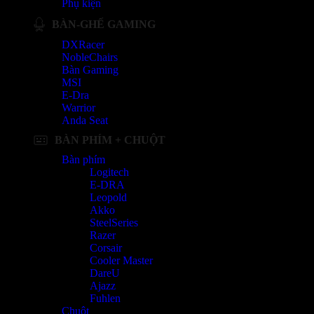
Phụ kiện
BÀN-GHẾ GAMING
DXRacer
NobleChairs
Bàn Gaming
MSI
E-Dra
Warrior
Anda Seat
BÀN PHÍM + CHUỘT
Bàn phím
Logitech
E-DRA
Leopold
Akko
SteelSeries
Razer
Corsair
Cooler Master
DareU
Ajazz
Fuhlen
Chuột