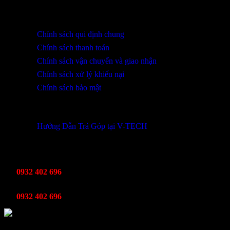
HỖ TRỢ KHÁCH HÀNG
Chính sách qui định chung
Chính sách thanh toán
Chính sách vận chuyển và giao nhận
Chính sách xử lý khiếu nại
Chính sách bảo mật
THÔNG TIN KHUYẾN MÃI
Hướng Dẫn Trả Góp tại V-TECH
TỔNG ĐÀI HỖ TRỢ
Kinh Doanh
0932 402 696
Kỹ thuật bảo hành
0932 402 696