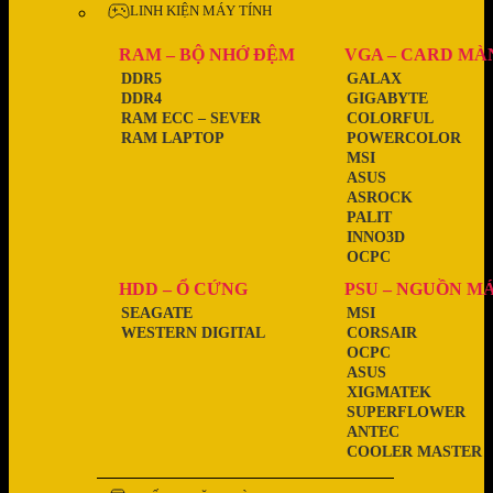
LINH KIỆN MÁY TÍNH
RAM – BỘ NHỚ ĐỆM
VGA – CARD MÀ
DDR5
GALAX
DDR4
GIGABYTE
RAM ECC – SEVER
COLORFUL
RAM LAPTOP
POWERCOLOR
MSI
ASUS
ASROCK
PALIT
INNO3D
OCPC
HDD – Ổ CỨNG
PSU – NGUỒN M
SEAGATE
MSI
WESTERN DIGITAL
CORSAIR
OCPC
ASUS
XIGMATEK
SUPERFLOWER
ANTEC
COOLER MASTER