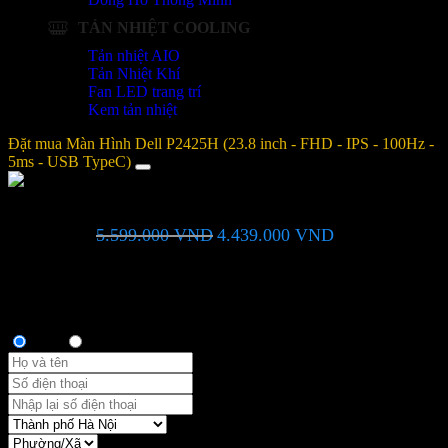
TẢN NHIỆT COOLING
Tản nhiệt AIO
Tản Nhiệt Khí
Fan LED trang trí
Kem tản nhiệt
Đặt mua Màn Hình Dell P2425H (23.8 inch - FHD - IPS - 100Hz -
5ms - USB TypeC)
Màn Hình Dell P2425H (23.8 inch - FHD - IPS - 100Hz - 5ms -
Giá
Giá
5.599.000
VND
4.439.000
VND
USB TypeC)
gốc
hiện
là:
tại
Bạn vui lòng nhập đúng số điện thoại để chúng tôi sẽ gọi xác nhận
5.599.000 VND.
là:
đơn hàng trước khi giao hàng. Xin cảm ơn!
4.439.000 VND.
Thông tin người mua
Anh
Chị