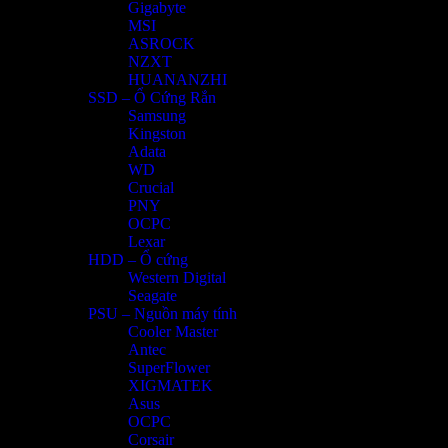
Gigabyte
MSI
ASROCK
NZXT
HUANANZHI
SSD – Ổ Cứng Rắn
Samsung
Kingston
Adata
WD
Crucial
PNY
OCPC
Lexar
HDD – Ổ cứng
Western Digital
Seagate
PSU – Nguồn máy tính
Cooler Master
Antec
SuperFlower
XIGMATEK
Asus
OCPC
Corsair