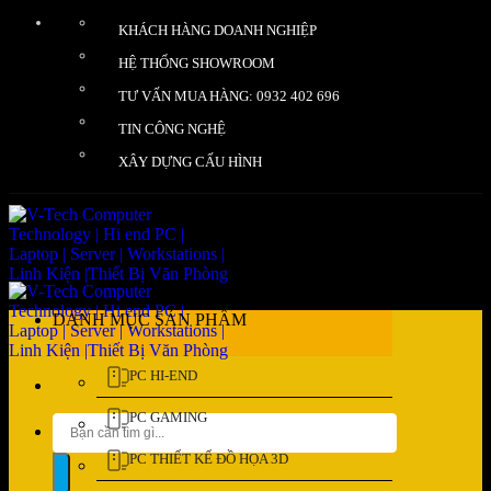
Bỏ
KHÁCH HÀNG DOANH NGHIỆP
qua
nội
HỆ THỐNG SHOWROOM
dung
TƯ VẤN MUA HÀNG: 0932 402 696
TIN CÔNG NGHỆ
XÂY DỰNG CẤU HÌNH
DANH MỤC SẢN PHẨM
PC HI-END
PC GAMING
Tìm
kiếm:
PC THIẾT KẾ ĐỒ HỌA 3D