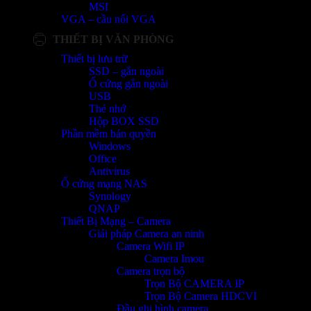
MSI
VGA – cầu nối VGA
THIẾT BỊ VĂN PHÒNG
Thiết bị lưu trữ
SSD – gắn ngoài
Ổ cứng gắn ngoài
USB
Thẻ nhớ
Hộp BOX SSD
Phần mềm bản quyền
Windows
Office
Antivirus
Ổ cứng mạng NAS
Synology
QNAP
Thiết Bị Mạng – Camera
Giải pháp Camera an ninh
Camera Wifi IP
Camera Imou
Camera trọn bộ
Trọn Bộ CAMERA IP
Trọn Bộ Camera HDCVI
Đầu ghi hình camera