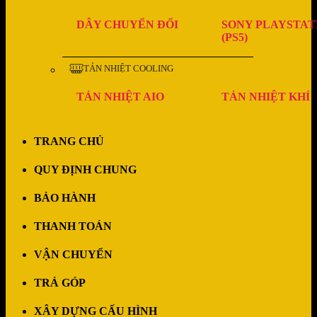
DÂY CHUYỂN ĐỔI
SONY PLAYSTAT
(PS5)
TẢN NHIỆT COOLING
TẢN NHIỆT AIO
TẢN NHIỆT KHÍ
TRANG CHỦ
QUY ĐỊNH CHUNG
BẢO HÀNH
THANH TOÁN
VẬN CHUYỂN
TRẢ GÓP
XÂY DỰNG CẤU HÌNH