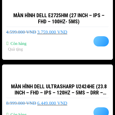
MÀN HÌNH DELL E2725HM (27 INCH – IPS –
FHD – 100HZ- 5MS)
Giá
Giá
4.599.000
VND
3.759.000
VND
gốc
hiện
là:
tại
Còn hàng
4.599.000 VND.
là:
Quà tặng
3.759.000 VND.
-28%
MÀN HÌNH DELL ULTRASHARP U2424HE (23.8
INCH – FHD – IPS – 120HZ – 5MS – DRR –
TMDS – USB TYPEC – NETWORK RJ45)
Giá
Giá
8.999.000
VND
6.449.000
VND
gốc
hiện
là:
tại
Còn hàng