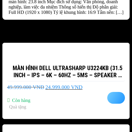
màn hình: 23.8 inch Mục đích sử dụng: Văn phòng, doanh
nghiệp, làm việc đa nhiệm Thông số hiển thị Độ phân giải:
Full HD (1920 x 1080) Tỷ lệ khung hình: 16:9 Tấm nền: […]
Sản phẩm tương tự
-50%
MÀN HÌNH DELL ULTRASHARP U3224KB (31.5
INCH – IPS – 6K – 60HZ – 5MS – SPEAKER –
WEBCAM)
Giá
Giá
49.999.000
VND
24.999.000
VND
gốc
hiện
là:
tại
Còn hàng
49.999.000 VND.
là:
Quà tặng
24.999.000 VND.
-18%