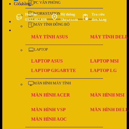
PC VĂN PHÒNG
Giỏ hàng
WORKSTATION
Hotline
Hệ thống
Tra cứu
0932.402.696
Showroom
đơn hàng
MÁY TÍNH ĐỒNG BỘ
MÁY TÍNH ASUS
MÁY TÍNH DELL
LAPTOP
LAPTOP ASUS
LAPTOP MSI
LAPTOP GIGABYTE
LAPTOP LG
MÀN HÌNH MÁY TÍNH
MÀN HÌNH ACER
MÀN HÌNH MSI
MÀN HÌNH VSP
MÀN HÌNH DELL
MÀN HÌNH AOC