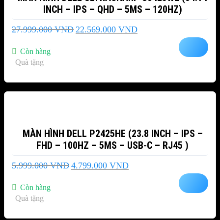
INCH – IPS – QHD – 5MS – 120HZ)
Giá
Giá
27.999.000
VND
22.569.000
VND
gốc
hiện
là:
tại
Còn hàng
27.999.000 VND.
là:
Quà tặng
22.569.000 VND.
-20%
MÀN HÌNH DELL P2425HE (23.8 INCH – IPS –
FHD – 100HZ – 5MS – USB-C – RJ45 )
Giá
Giá
5.999.000
VND
4.799.000
VND
gốc
hiện
là:
tại
Còn hàng
5.999.000 VND.
là:
Quà tặng
4.799.000 VND.