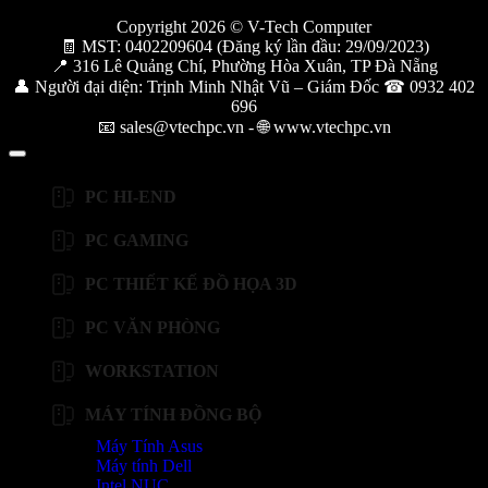
Copyright 2026 © V-Tech Computer
🧾 MST: 0402209604 (Đăng ký lần đầu: 29/09/2023)
📍 316 Lê Quảng Chí, Phường Hòa Xuân, TP Đà Nẵng
👤 Người đại diện: Trịnh Minh Nhật Vũ – Giám Đốc ☎ 0932 402
696
📧 sales@vtechpc.vn - 🌐 www.vtechpc.vn
PC HI-END
PC GAMING
PC THIẾT KẾ ĐỒ HỌA 3D
PC VĂN PHÒNG
WORKSTATION
MÁY TÍNH ĐỒNG BỘ
Máy Tính Asus
Máy tính Dell
Intel NUC