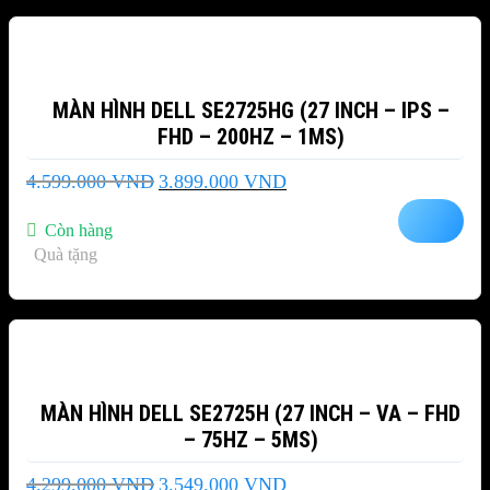
-15%
MÀN HÌNH DELL SE2725HG (27 INCH – IPS –
FHD – 200HZ – 1MS)
Giá
Giá
4.599.000
VND
3.899.000
VND
gốc
hiện
là:
tại
Còn hàng
4.599.000 VND.
là:
Quà tặng
3.899.000 VND.
-17%
MÀN HÌNH DELL SE2725H (27 INCH – VA – FHD
– 75HZ – 5MS)
Giá
Giá
4.299.000
VND
3.549.000
VND