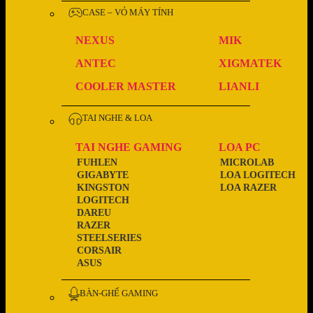
CASE – VỎ MÁY TÍNH
NEXUS
MIK
ANTEC
XIGMATEK
COOLER MASTER
LIANLI
TAI NGHE & LOA
TAI NGHE GAMING
LOA PC
FUHLEN
MICROLAB
GIGABYTE
LOA LOGITECH
KINGSTON
LOA RAZER
LOGITECH
DAREU
RAZER
STEELSERIES
CORSAIR
ASUS
BÀN-GHẾ GAMING