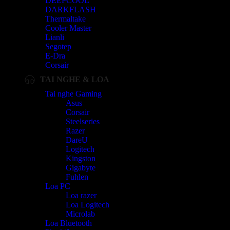
DEEPCOOL
DARKFLASH
Thermaltake
Cooler Master
Lianli
Segotep
E-Dra
Corsair
TAI NGHE & LOA
Tai nghe Gaming
Asus
Corsair
Steelseries
Razer
DareU
Logitech
Kingston
Gigabyte
Fuhlen
Loa PC
Loa razer
Loa Logitech
Microlab
Loa Bluetooth