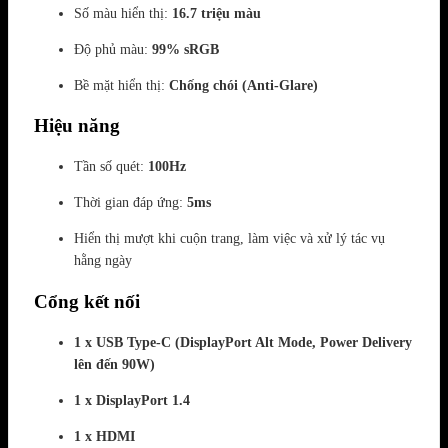
Số màu hiển thị:
16.7 triệu màu
Độ phủ màu:
99% sRGB
Bề mặt hiển thị:
Chống chói (Anti-Glare)
Hiệu năng
Tần số quét:
100Hz
Thời gian đáp ứng:
5ms
Hiển thị mượt khi cuộn trang, làm việc và xử lý tác vụ
hằng ngày
Cổng kết nối
1 x USB Type-C (DisplayPort Alt Mode, Power Delivery
lên đến 90W)
1 x DisplayPort 1.4
1 x HDMI