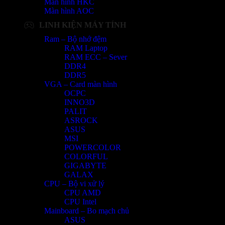
Màn hình HKC
Màn hình AOC
LINH KIỆN MÁY TÍNH
Ram – Bộ nhớ đệm
RAM Laptop
RAM ECC – Sever
DDR4
DDR5
VGA – Card màn hình
OCPC
INNO3D
PALIT
ASROCK
ASUS
MSI
POWERCOLOR
COLORFUL
GIGABYTE
GALAX
CPU – Bộ vi xử lý
CPU AMD
CPU Intel
Mainboard – Bo mạch chủ
ASUS