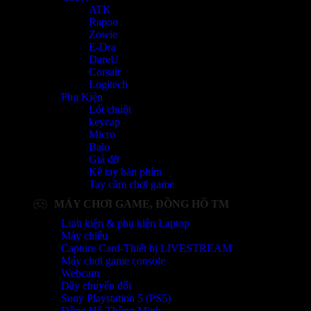
ATK
Rapoo
Zowie
E-Dra
DareU
Corsair
Logitech
Phụ Kiện
Lót chuột
keycap
Micro
Balo
Giá đỡ
Kê tay bàn phím
Tay cầm chơi game
MÁY CHƠI GAME, ĐỒNG HỒ TM
Linh kiện & phụ kiện Laptop
Máy chiếu
Capture Card-Thiết bị LIVESTREAM
Máy chơi game console
Webcam
Dây chuyển đổi
Sony Playstation 5 (PS5)
Đồng Hồ Thông Minh