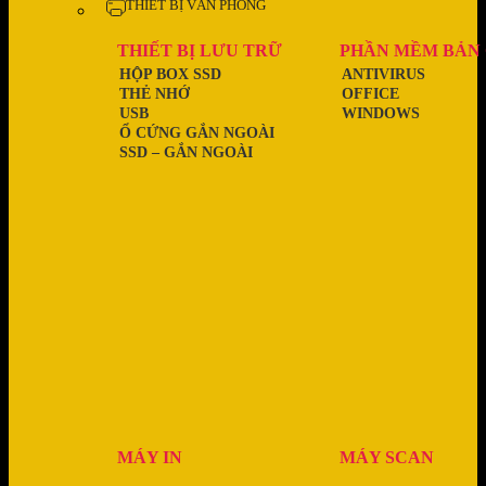
THIẾT BỊ VĂN PHÒNG
THIẾT BỊ LƯU TRỮ
PHẦN MỀM BẢN
HỘP BOX SSD
ANTIVIRUS
THẺ NHỚ
OFFICE
USB
WINDOWS
Ổ CỨNG GẮN NGOÀI
SSD – GẮN NGOÀI
MÁY IN
MÁY SCAN