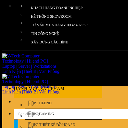
Bỏ
KHÁCH HÀNG DOANH NGHIỆP
qua
nội
HỆ THỐNG SHOWROOM
dung
TƯ VẤN MUA HÀNG: 0932 402 696
TIN CÔNG NGHỆ
XÂY DỰNG CẤU HÌNH
DANH MỤC SẢN PHẨM
PC HI-END
Tìm
PC GAMING
kiếm:
PC THIẾT KẾ ĐỒ HỌA 3D