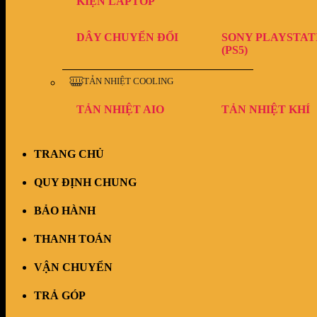
KIỆN LAPTOP
DÂY CHUYỂN ĐỔI
SONY PLAYSTAT
(PS5)
TẢN NHIỆT COOLING
TẢN NHIỆT AIO
TẢN NHIỆT KHÍ
TRANG CHỦ
QUY ĐỊNH CHUNG
BẢO HÀNH
THANH TOÁN
VẬN CHUYỂN
TRẢ GÓP