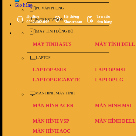
Giỏ hàng
PC VĂN PHÒNG
Hotline
Hệ thống
Tra cứu
WORKSTATION
0932.402.696
Showroom
đơn hàng
MÁY TÍNH ĐỒNG BỘ
MÁY TÍNH ASUS
MÁY TÍNH DELL
LAPTOP
LAPTOP ASUS
LAPTOP MSI
LAPTOP GIGABYTE
LAPTOP LG
MÀN HÌNH MÁY TÍNH
MÀN HÌNH ACER
MÀN HÌNH MSI
MÀN HÌNH VSP
MÀN HÌNH DELL
MÀN HÌNH AOC