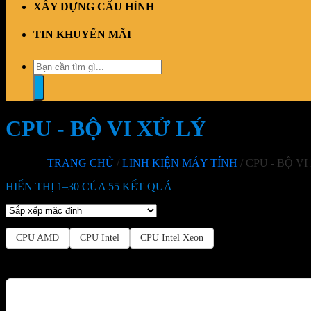
XÂY DỰNG CẤU HÌNH
TIN KHUYẾN MÃI
Tìm
kiếm:
CPU - BỘ VI XỬ LÝ
TRANG CHỦ
/
LINH KIỆN MÁY TÍNH
/
CPU - BỘ VI
HIỂN THỊ 1–30 CỦA 55 KẾT QUẢ
CPU AMD
CPU Intel
CPU Intel Xeon
-30%