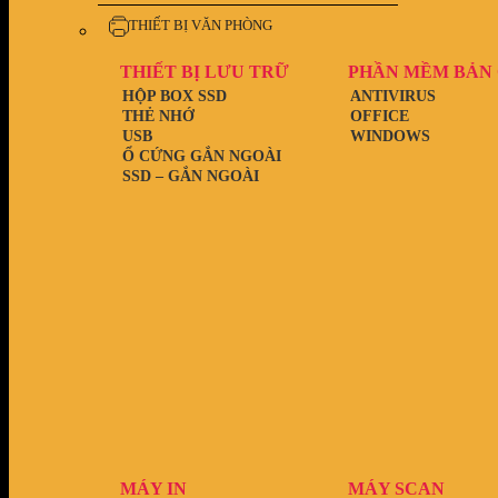
THIẾT BỊ VĂN PHÒNG
THIẾT BỊ LƯU TRỮ
PHẦN MỀM BẢN
HỘP BOX SSD
ANTIVIRUS
THẺ NHỚ
OFFICE
USB
WINDOWS
Ổ CỨNG GẮN NGOÀI
SSD – GẮN NGOÀI
MÁY IN
MÁY SCAN