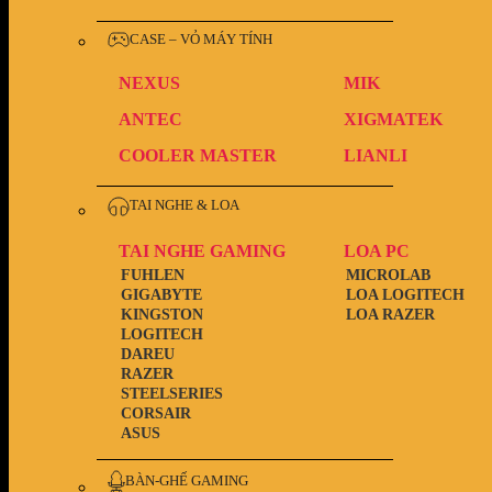
CASE – VỎ MÁY TÍNH
NEXUS
MIK
ANTEC
XIGMATEK
COOLER MASTER
LIANLI
TAI NGHE & LOA
TAI NGHE GAMING
LOA PC
FUHLEN
MICROLAB
GIGABYTE
LOA LOGITECH
KINGSTON
LOA RAZER
LOGITECH
DAREU
RAZER
STEELSERIES
CORSAIR
ASUS
BÀN-GHẾ GAMING