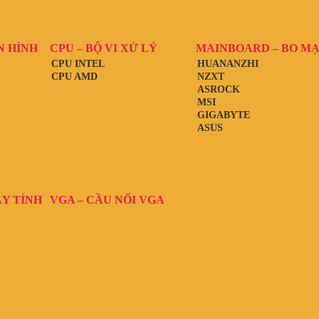
N HÌNH
CPU – BỘ VI XỬ LÝ
MAINBOARD – BO M
CPU INTEL
HUANANZHI
CPU AMD
NZXT
ASROCK
MSI
GIGABYTE
ASUS
ÁY TÍNH
VGA – CẦU NỐI VGA