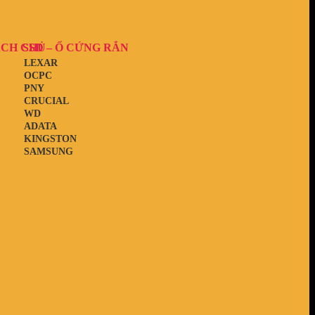
ẠCH CHỦ
SSD – Ổ CỨNG RẮN
LEXAR
OCPC
PNY
CRUCIAL
WD
ADATA
KINGSTON
SAMSUNG