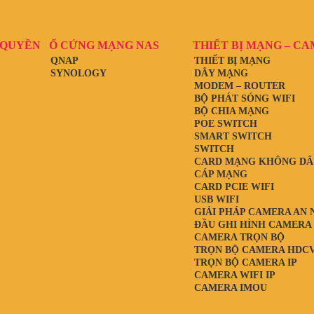
 QUYỀN
Ổ CỨNG MẠNG NAS
THIẾT BỊ MẠNG – C
QNAP
THIẾT BỊ MẠNG
SYNOLOGY
DÂY MẠNG
MODEM – ROUTER
BỘ PHÁT SÓNG WIFI
BỘ CHIA MẠNG
POE SWITCH
SMART SWITCH
SWITCH
CARD MẠNG KHÔNG DÂ
CÁP MẠNG
CARD PCIE WIFI
USB WIFI
GIẢI PHÁP CAMERA AN 
ĐẦU GHI HÌNH CAMERA
CAMERA TRỌN BỘ
TRỌN BỘ CAMERA HDCV
TRỌN BỘ CAMERA IP
CAMERA WIFI IP
CAMERA IMOU