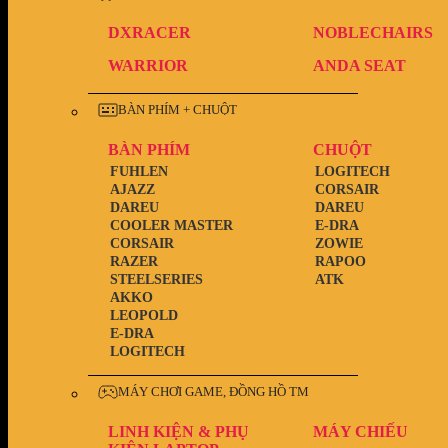
DXRACER
NOBLECHAIRS
WARRIOR
ANDA SEAT
BÀN PHÍM + CHUỘT
BÀN PHÍM
CHUỘT
FUHLEN
LOGITECH
AJAZZ
CORSAIR
DAREU
DAREU
COOLER MASTER
E-DRA
CORSAIR
ZOWIE
RAZER
RAPOO
STEELSERIES
ATK
AKKO
LEOPOLD
E-DRA
LOGITECH
MÁY CHƠI GAME, ĐỒNG HỒ TM
LINH KIỆN & PHỤ
MÁY CHIẾU