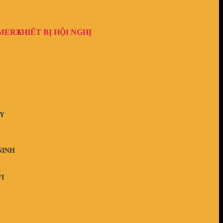
AMERA
THIẾT BỊ HỘI NGHỊ
Y
NINH
I