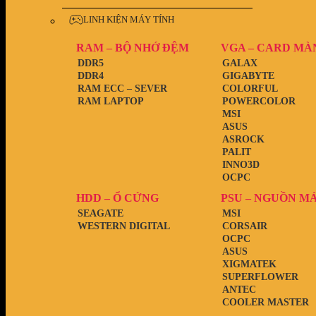
LINH KIỆN MÁY TÍNH
RAM – BỘ NHỚ ĐỆM
VGA – CARD MÀ
DDR5
GALAX
DDR4
GIGABYTE
RAM ECC – SEVER
COLORFUL
RAM LAPTOP
POWERCOLOR
MSI
ASUS
ASROCK
PALIT
INNO3D
OCPC
HDD – Ổ CỨNG
PSU – NGUỒN M
SEAGATE
MSI
WESTERN DIGITAL
CORSAIR
OCPC
ASUS
XIGMATEK
SUPERFLOWER
ANTEC
COOLER MASTER