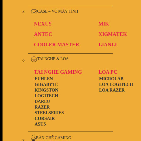
CASE – VỎ MÁY TÍNH
NEXUS
MIK
ANTEC
XIGMATEK
COOLER MASTER
LIANLI
TAI NGHE & LOA
TAI NGHE GAMING
LOA PC
FUHLEN
MICROLAB
GIGABYTE
LOA LOGITECH
KINGSTON
LOA RAZER
LOGITECH
DAREU
RAZER
STEELSERIES
CORSAIR
ASUS
BÀN-GHẾ GAMING