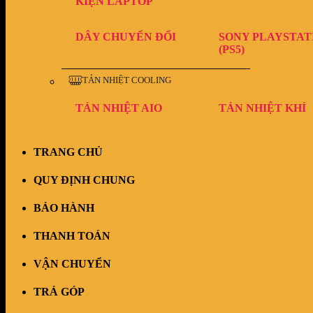
KIỆN LAPTOP
DÂY CHUYỂN ĐỔI
SONY PLAYSTAT
(PS5)
TẢN NHIỆT COOLING
TẢN NHIỆT AIO
TẢN NHIỆT KHÍ
TRANG CHỦ
QUY ĐỊNH CHUNG
BẢO HÀNH
THANH TOÁN
VẬN CHUYỂN
TRẢ GÓP