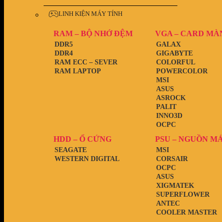
LINH KIỆN MÁY TÍNH
RAM – BỘ NHỚ ĐỆM
VGA – CARD MÀ
DDR5
GALAX
DDR4
GIGABYTE
RAM ECC – SEVER
COLORFUL
RAM LAPTOP
POWERCOLOR
MSI
ASUS
ASROCK
PALIT
INNO3D
OCPC
HDD – Ổ CỨNG
PSU – NGUỒN M
SEAGATE
MSI
WESTERN DIGITAL
CORSAIR
OCPC
ASUS
XIGMATEK
SUPERFLOWER
ANTEC
COOLER MASTER