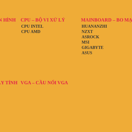
N HÌNH
CPU – BỘ VI XỬ LÝ
MAINBOARD – BO M
CPU INTEL
HUANANZHI
CPU AMD
NZXT
ASROCK
MSI
GIGABYTE
ASUS
ÁY TÍNH
VGA – CẦU NỐI VGA