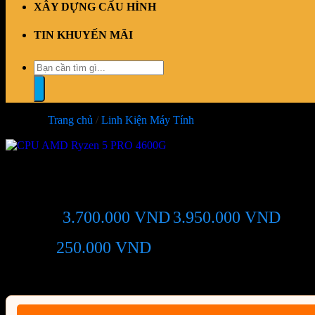
XÂY DỰNG CẤU HÌNH
TIN KHUYẾN MÃI
Tìm
kiếm:
Trang chủ
/
Linh Kiện Máy Tính
-6%
CPU AMD Ryzen 5 PRO 4600G
3.700.000
VND
3.950.000
VND
Giá chỉ còn:
-6%
250.000
VND
(Tiết kiệm:
)
Giá BiG Sale - Không áp dụng kèm các Khuyến Mãi khác