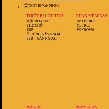
THIẾT BỊ VĂN PHÒNG
THIẾT BỊ LƯU TRỮ
PHẦN MỀM BẢN
HỘP BOX SSD
ANTIVIRUS
THẺ NHỚ
OFFICE
USB
WINDOWS
Ổ CỨNG GẮN NGOÀI
SSD – GẮN NGOÀI
MÁY IN
MÁY SCAN