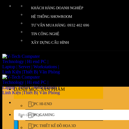
Bỏ
KHÁCH HÀNG DOANH NGHIỆP
qua
nội
HỆ THỐNG SHOWROOM
dung
TƯ VẤN MUA HÀNG: 0932 402 696
TIN CÔNG NGHỆ
XÂY DỰNG CẤU HÌNH
DANH MỤC SẢN PHẨM
PC HI-END
Tìm
PC GAMING
kiếm:
PC THIẾT KẾ ĐỒ HỌA 3D