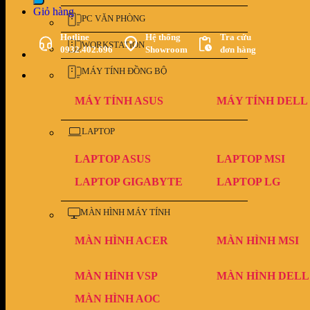
Giỏ hàng
PC VĂN PHÒNG
Hotline
Hệ thống
Tra cứu
WORKSTATION
0932.402.696
Showroom
đơn hàng
MÁY TÍNH ĐỒNG BỘ
MÁY TÍNH ASUS
MÁY TÍNH DELL
LAPTOP
LAPTOP ASUS
LAPTOP MSI
LAPTOP GIGABYTE
LAPTOP LG
MÀN HÌNH MÁY TÍNH
MÀN HÌNH ACER
MÀN HÌNH MSI
MÀN HÌNH VSP
MÀN HÌNH DELL
MÀN HÌNH AOC