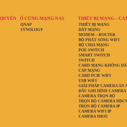
 QUYỀN
Ổ CỨNG MẠNG NAS
THIẾT BỊ MẠNG – C
QNAP
THIẾT BỊ MẠNG
SYNOLOGY
DÂY MẠNG
MODEM – ROUTER
BỘ PHÁT SÓNG WIFI
BỘ CHIA MẠNG
POE SWITCH
SMART SWITCH
SWITCH
CARD MẠNG KHÔNG DÂ
CÁP MẠNG
CARD PCIE WIFI
USB WIFI
GIẢI PHÁP CAMERA AN 
ĐẦU GHI HÌNH CAMERA
CAMERA TRỌN BỘ
TRỌN BỘ CAMERA HDCV
TRỌN BỘ CAMERA IP
CAMERA WIFI IP
CAMERA IMOU