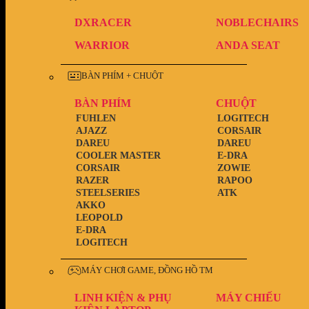
DXRACER
NOBLECHAIRS
WARRIOR
ANDA SEAT
BÀN PHÍM + CHUỘT
BÀN PHÍM
CHUỘT
FUHLEN
LOGITECH
AJAZZ
CORSAIR
DAREU
DAREU
COOLER MASTER
E-DRA
CORSAIR
ZOWIE
RAZER
RAPOO
STEELSERIES
ATK
AKKO
LEOPOLD
E-DRA
LOGITECH
MÁY CHƠI GAME, ĐỒNG HỒ TM
LINH KIỆN & PHỤ
MÁY CHIẾU