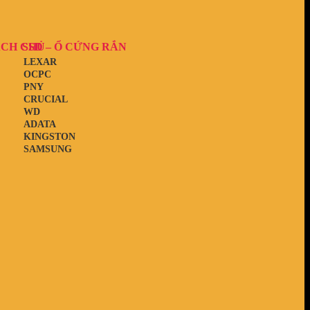
ẠCH CHỦ
SSD – Ổ CỨNG RẮN
LEXAR
OCPC
PNY
CRUCIAL
WD
ADATA
KINGSTON
SAMSUNG