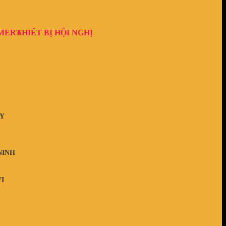
AMERA
THIẾT BỊ HỘI NGHỊ
Y
NINH
I