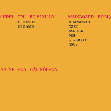
N HÌNH
CPU – BỘ VI XỬ LÝ
MAINBOARD – BO M
CPU INTEL
HUANANZHI
CPU AMD
NZXT
ASROCK
MSI
GIGABYTE
ASUS
ÁY TÍNH
VGA – CẦU NỐI VGA