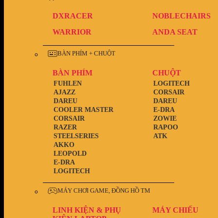
DXRACER
NOBLECHAIRS
WARRIOR
ANDA SEAT
BÀN PHÍM + CHUỘT
BÀN PHÍM
CHUỘT
FUHLEN
LOGITECH
AJAZZ
CORSAIR
DAREU
DAREU
COOLER MASTER
E-DRA
CORSAIR
ZOWIE
RAZER
RAPOO
STEELSERIES
ATK
AKKO
LEOPOLD
E-DRA
LOGITECH
MÁY CHƠI GAME, ĐỒNG HỒ TM
LINH KIỆN & PHỤ
MÁY CHIẾU