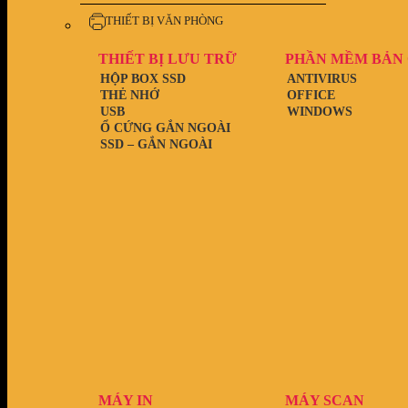
THIẾT BỊ VĂN PHÒNG
THIẾT BỊ LƯU TRỮ
PHẦN MỀM BẢN
HỘP BOX SSD
ANTIVIRUS
THẺ NHỚ
OFFICE
USB
WINDOWS
Ổ CỨNG GẮN NGOÀI
SSD – GẮN NGOÀI
MÁY IN
MÁY SCAN