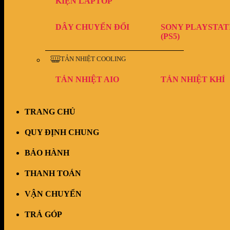
KIỆN LAPTOP
DÂY CHUYỂN ĐỔI
SONY PLAYSTAT
(PS5)
TẢN NHIỆT COOLING
TẢN NHIỆT AIO
TẢN NHIỆT KHÍ
TRANG CHỦ
QUY ĐỊNH CHUNG
BẢO HÀNH
THANH TOÁN
VẬN CHUYỂN
TRẢ GÓP