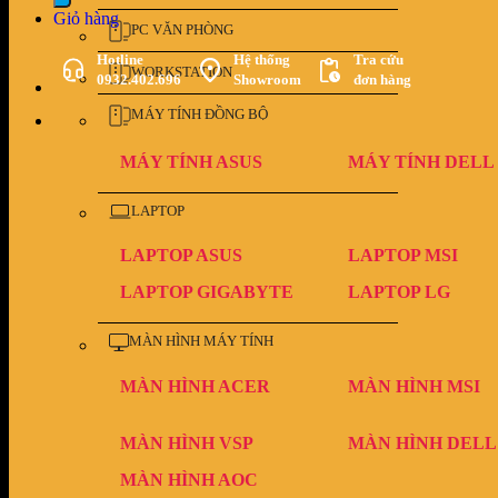
Giỏ hàng
PC VĂN PHÒNG
Hotline
Hệ thống
Tra cứu
WORKSTATION
0932.402.696
Showroom
đơn hàng
MÁY TÍNH ĐỒNG BỘ
MÁY TÍNH ASUS
MÁY TÍNH DELL
LAPTOP
LAPTOP ASUS
LAPTOP MSI
LAPTOP GIGABYTE
LAPTOP LG
MÀN HÌNH MÁY TÍNH
MÀN HÌNH ACER
MÀN HÌNH MSI
MÀN HÌNH VSP
MÀN HÌNH DELL
MÀN HÌNH AOC