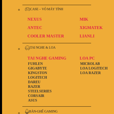
CASE – VỎ MÁY TÍNH
NEXUS
MIK
ANTEC
XIGMATEK
COOLER MASTER
LIANLI
TAI NGHE & LOA
TAI NGHE GAMING
LOA PC
FUHLEN
MICROLAB
GIGABYTE
LOA LOGITECH
KINGSTON
LOA RAZER
LOGITECH
DAREU
RAZER
STEELSERIES
CORSAIR
ASUS
BÀN-GHẾ GAMING