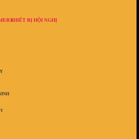
AMERA
THIẾT BỊ HỘI NGHỊ
Y
NINH
I