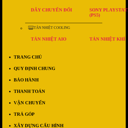
DÂY CHUYỂN ĐỔI
SONY PLAYSTAT
(PS5)
TẢN NHIỆT COOLING
TẢN NHIỆT AIO
TẢN NHIỆT KHÍ
TRANG CHỦ
QUY ĐỊNH CHUNG
BẢO HÀNH
THANH TOÁN
VẬN CHUYỂN
TRẢ GÓP
XÂY DỰNG CẤU HÌNH