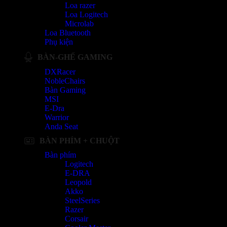
Loa razer
Loa Logitech
Microlab
Loa Bluetooth
Phụ kiện
BÀN-GHẾ GAMING
DXRacer
NobleChairs
Bàn Gaming
MSI
E-Dra
Warrior
Anda Seat
BÀN PHÍM + CHUỘT
Bàn phím
Logitech
E-DRA
Leopold
Akko
SteelSeries
Razer
Corsair