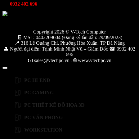
0932 402 696
Copyright 2026 © V-Tech Computer
🧾 MST: 0402209604 (Đăng ký lần đầu: 29/09/2023)
📍 316 Lê Quảng Chí, Phường Hòa Xuân, TP Đà Nẵng
👤 Người đại diện: Trịnh Minh Nhật Vũ – Giám Đốc ☎ 0932 402
696
📧 sales@vtechpc.vn - 🌐 www.vtechpc.vn
PC HI-END
PC GAMING
PC THIẾT KẾ ĐỒ HỌA 3D
PC VĂN PHÒNG
WORKSTATION