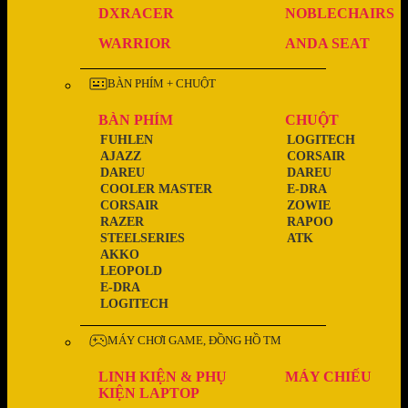
DXRACER
NOBLECHAIRS
WARRIOR
ANDA SEAT
BÀN PHÍM + CHUỘT
BÀN PHÍM
CHUỘT
FUHLEN
LOGITECH
AJAZZ
CORSAIR
DAREU
DAREU
COOLER MASTER
E-DRA
CORSAIR
ZOWIE
RAZER
RAPOO
STEELSERIES
ATK
AKKO
LEOPOLD
E-DRA
LOGITECH
MÁY CHƠI GAME, ĐỒNG HỒ TM
LINH KIỆN & PHỤ
MÁY CHIẾU
KIỆN LAPTOP