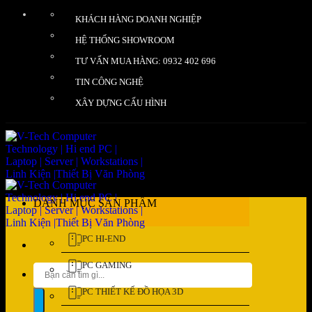
Bỏ
KHÁCH HÀNG DOANH NGHIỆP
qua
nội
HỆ THỐNG SHOWROOM
dung
TƯ VẤN MUA HÀNG: 0932 402 696
TIN CÔNG NGHỆ
XÂY DỰNG CẤU HÌNH
DANH MỤC SẢN PHẨM
PC HI-END
PC GAMING
Tìm
kiếm:
PC THIẾT KẾ ĐỒ HỌA 3D