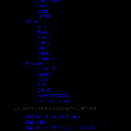
Cooler Master
DareU
Ajazz
Fuhlen
Chuột
ATK
Rapoo
Zowie
E-Dra
DareU
Corsair
Logitech
Phụ Kiện
Lót chuột
keycap
Micro
Balo
Giá đỡ
Kê tay bàn phím
Tay cầm chơi game
MÁY CHƠI GAME, ĐỒNG HỒ TM
Linh kiện & phụ kiện Laptop
Máy chiếu
Capture Card-Thiết bị LIVESTREAM