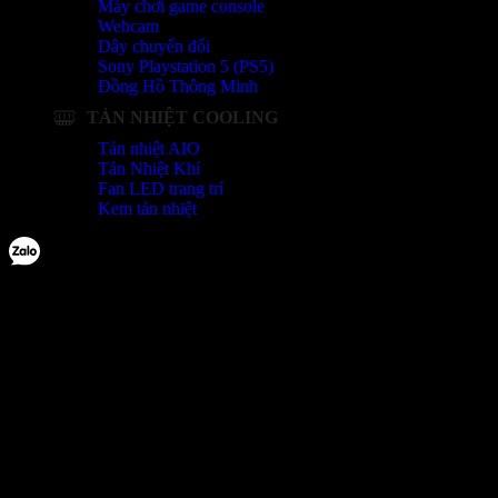
Máy chơi game console
Webcam
Dây chuyển đổi
Sony Playstation 5 (PS5)
Đồng Hồ Thông Minh
TẢN NHIỆT COOLING
Tản nhiệt AIO
Tản Nhiệt Khí
Fan LED trang trí
Kem tản nhiệt