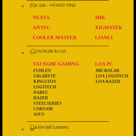
CASE – VỎ MÁY TÍNH
NEXUS
MIK
ANTEC
XIGMATEK
COOLER MASTER
LIANLI
TAI NGHE & LOA
TAI NGHE GAMING
LOA PC
FUHLEN
MICROLAB
GIGABYTE
LOA LOGITECH
KINGSTON
LOA RAZER
LOGITECH
DAREU
RAZER
STEELSERIES
CORSAIR
ASUS
BÀN-GHẾ GAMING