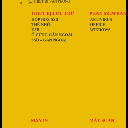
THIẾT BỊ VĂN PHÒNG
THIẾT BỊ LƯU TRỮ
PHẦN MỀM BẢN
HỘP BOX SSD
ANTIVIRUS
THẺ NHỚ
OFFICE
USB
WINDOWS
Ổ CỨNG GẮN NGOÀI
SSD – GẮN NGOÀI
MÁY IN
MÁY SCAN