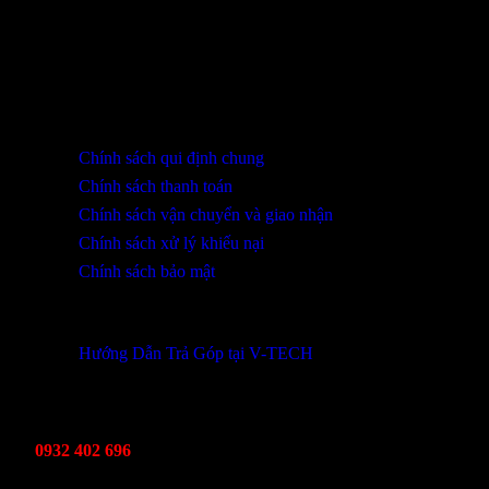
SHOWROOM ĐÀ NẴNG
316 Lê Quảng Chí, Phường Hòa Xuân, TP Đà Nẵng
0932 402 696 / 039.333.9969
HỖ TRỢ KHÁCH HÀNG
Chính sách qui định chung
Chính sách thanh toán
Chính sách vận chuyển và giao nhận
Chính sách xử lý khiếu nại
Chính sách bảo mật
THÔNG TIN KHUYẾN MÃI
Hướng Dẫn Trả Góp tại V-TECH
TỔNG ĐÀI HỖ TRỢ
Kinh Doanh
0932 402 696
Kỹ thuật bảo hành