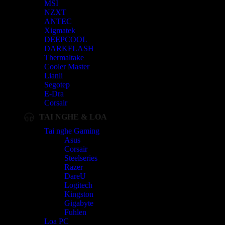
MSI
NZXT
ANTEC
Xigmatek
DEEPCOOL
DARKFLASH
Thermaltake
Cooler Master
Lianli
Segotep
E-Dra
Corsair
TAI NGHE & LOA
Tai nghe Gaming
Asus
Corsair
Steelseries
Razer
DareU
Logitech
Kingston
Gigabyte
Fuhlen
Loa PC