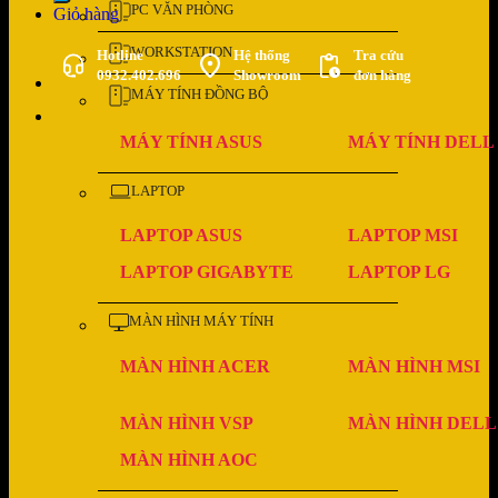
PC VĂN PHÒNG
Giỏ hàng
WORKSTATION
Hotline
Hệ thống
Tra cứu
0932.402.696
Showroom
đơn hàng
MÁY TÍNH ĐỒNG BỘ
MÁY TÍNH ASUS
MÁY TÍNH DELL
LAPTOP
LAPTOP ASUS
LAPTOP MSI
LAPTOP GIGABYTE
LAPTOP LG
MÀN HÌNH MÁY TÍNH
MÀN HÌNH ACER
MÀN HÌNH MSI
MÀN HÌNH VSP
MÀN HÌNH DELL
MÀN HÌNH AOC