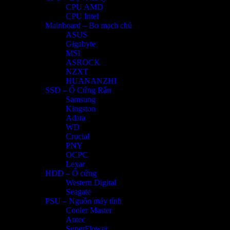
CPU AMD
CPU Intel
Mainboard – Bo mạch chủ
ASUS
Gigabyte
MSI
ASROCK
NZXT
HUANANZHI
SSD – Ổ Cứng Rắn
Samsung
Kingston
Adata
WD
Crucial
PNY
OCPC
Lexar
HDD – Ổ cứng
Western Digital
Seagate
PSU – Nguồn máy tính
Cooler Master
Antec
SuperFlower