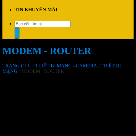
TIN KHUYẾN MÃI
Tìm
kiếm:
MODEM - ROUTER
TRANG CHỦ
/
THIẾT BỊ MẠNG - CAMERA
/
THIẾT BỊ
MẠNG
/
MODEM - ROUTER
Không tìm thấy sản phẩm nào khớp với lựa chọn của bạn.
Mô tả nhóm sản phẩm
Sản phẩm vừa xem
Không có sản phẩm xem gần đây
THÔNG TIN LIÊN HỆ