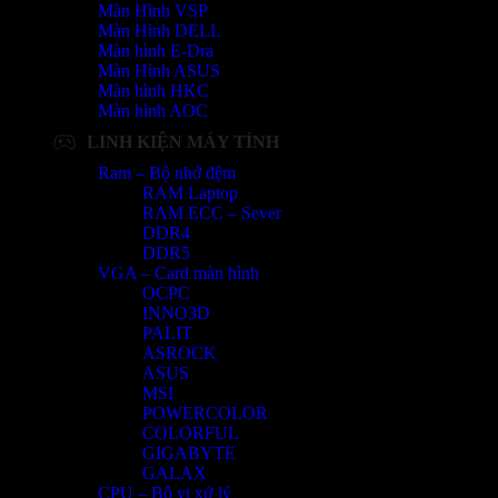
Màn Hình VSP
Màn Hình DELL
Màn hình E-Dra
Màn Hình ASUS
Màn hình HKC
Màn hình AOC
LINH KIỆN MÁY TÍNH
Ram – Bộ nhớ đệm
RAM Laptop
RAM ECC – Sever
DDR4
DDR5
VGA – Card màn hình
OCPC
INNO3D
PALIT
ASROCK
ASUS
MSI
POWERCOLOR
COLORFUL
GIGABYTE
GALAX
CPU – Bộ vi xử lý