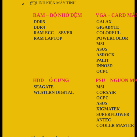
LINH KIỆN MÁY TÍNH
RAM – BỘ NHỚ ĐỆM
VGA – CARD MÀ
DDR5
GALAX
DDR4
GIGABYTE
RAM ECC – SEVER
COLORFUL
RAM LAPTOP
POWERCOLOR
MSI
ASUS
ASROCK
PALIT
INNO3D
OCPC
HDD – Ổ CỨNG
PSU – NGUỒN M
SEAGATE
MSI
WESTERN DIGITAL
CORSAIR
OCPC
ASUS
XIGMATEK
SUPERFLOWER
ANTEC
COOLER MASTER