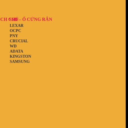
ẠCH CHỦ
SSD – Ổ CỨNG RẮN
LEXAR
OCPC
PNY
CRUCIAL
WD
ADATA
KINGSTON
SAMSUNG