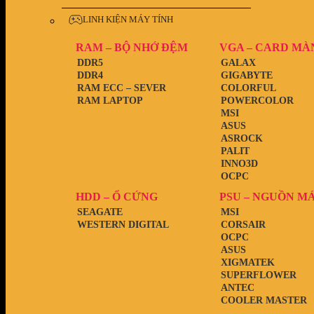
LINH KIỆN MÁY TÍNH
RAM – BỘ NHỚ ĐỆM
VGA – CARD MÀ
DDR5
GALAX
DDR4
GIGABYTE
RAM ECC – SEVER
COLORFUL
RAM LAPTOP
POWERCOLOR
MSI
ASUS
ASROCK
PALIT
INNO3D
OCPC
HDD – Ổ CỨNG
PSU – NGUỒN M
SEAGATE
MSI
WESTERN DIGITAL
CORSAIR
OCPC
ASUS
XIGMATEK
SUPERFLOWER
ANTEC
COOLER MASTER