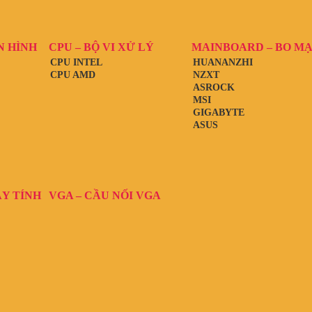
N HÌNH
CPU – BỘ VI XỬ LÝ
MAINBOARD – BO M
CPU INTEL
HUANANZHI
CPU AMD
NZXT
ASROCK
MSI
GIGABYTE
ASUS
ÁY TÍNH
VGA – CẦU NỐI VGA