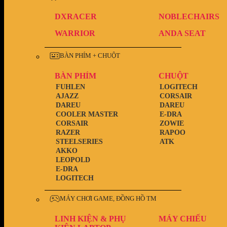
DXRACER
NOBLECHAIRS
WARRIOR
ANDA SEAT
BÀN PHÍM + CHUỘT
BÀN PHÍM
CHUỘT
FUHLEN
LOGITECH
AJAZZ
CORSAIR
DAREU
DAREU
COOLER MASTER
E-DRA
CORSAIR
ZOWIE
RAZER
RAPOO
STEELSERIES
ATK
AKKO
LEOPOLD
E-DRA
LOGITECH
MÁY CHƠI GAME, ĐỒNG HỒ TM
LINH KIỆN & PHỤ
MÁY CHIẾU