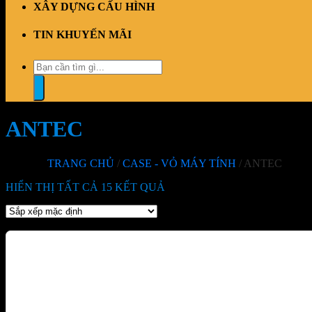
XÂY DỰNG CẤU HÌNH
TIN KHUYẾN MÃI
Tìm
kiếm:
ANTEC
TRANG CHỦ
/
CASE - VỎ MÁY TÍNH
/
ANTEC
HIỂN THỊ TẤT CẢ 15 KẾT QUẢ
-50%