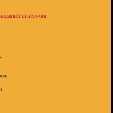
AMERA
THIẾT BỊ HỘI NGHỊ
Y
NINH
I