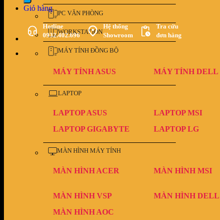
Giỏ hàng
PC VĂN PHÒNG
Hotline
Hệ thống
Tra cứu
WORKSTATION
0932.402.696
Showroom
đơn hàng
MÁY TÍNH ĐỒNG BỘ
MÁY TÍNH ASUS
MÁY TÍNH DELL
LAPTOP
LAPTOP ASUS
LAPTOP MSI
LAPTOP GIGABYTE
LAPTOP LG
MÀN HÌNH MÁY TÍNH
MÀN HÌNH ACER
MÀN HÌNH MSI
MÀN HÌNH VSP
MÀN HÌNH DELL
MÀN HÌNH AOC