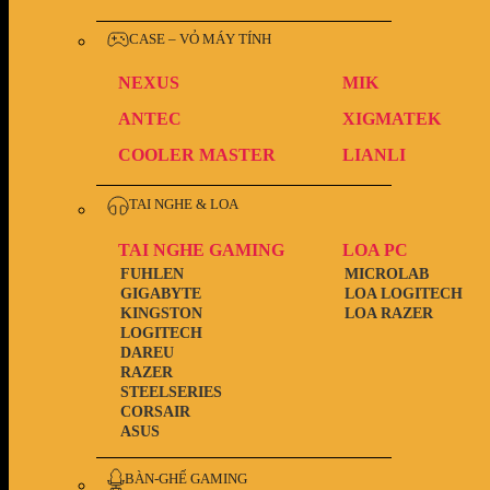
CASE – VỎ MÁY TÍNH
NEXUS
MIK
ANTEC
XIGMATEK
COOLER MASTER
LIANLI
TAI NGHE & LOA
TAI NGHE GAMING
LOA PC
FUHLEN
MICROLAB
GIGABYTE
LOA LOGITECH
KINGSTON
LOA RAZER
LOGITECH
DAREU
RAZER
STEELSERIES
CORSAIR
ASUS
BÀN-GHẾ GAMING