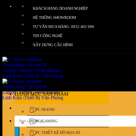
Bỏ
KHÁCH HÀNG DOANH NGHIỆP
qua
nội
HỆ THỐNG SHOWROOM
dung
TƯ VẤN MUA HÀNG: 0932 402 696
TIN CÔNG NGHỆ
XÂY DỰNG CẤU HÌNH
DANH MỤC SẢN PHẨM
PC HI-END
Tìm
PC GAMING
kiếm:
PC THIẾT KẾ ĐỒ HỌA 3D