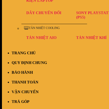
KIỆN LAPTOP
DÂY CHUYỂN ĐỔI
SONY PLAYSTAT
(PS5)
TẢN NHIỆT COOLING
TẢN NHIỆT AIO
TẢN NHIỆT KHÍ
TRANG CHỦ
QUY ĐỊNH CHUNG
BẢO HÀNH
THANH TOÁN
VẬN CHUYỂN
TRẢ GÓP