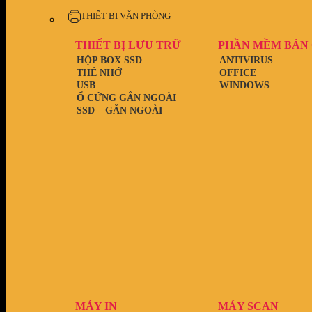
THIẾT BỊ VĂN PHÒNG
THIẾT BỊ LƯU TRỮ
PHẦN MỀM BẢN
HỘP BOX SSD
ANTIVIRUS
THẺ NHỚ
OFFICE
USB
WINDOWS
Ổ CỨNG GẮN NGOÀI
SSD – GẮN NGOÀI
MÁY IN
MÁY SCAN