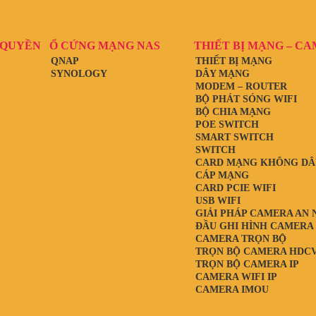
 QUYỀN
Ổ CỨNG MẠNG NAS
THIẾT BỊ MẠNG – C
QNAP
THIẾT BỊ MẠNG
SYNOLOGY
DÂY MẠNG
MODEM – ROUTER
BỘ PHÁT SÓNG WIFI
BỘ CHIA MẠNG
POE SWITCH
SMART SWITCH
SWITCH
CARD MẠNG KHÔNG DÂ
CÁP MẠNG
CARD PCIE WIFI
USB WIFI
GIẢI PHÁP CAMERA AN 
ĐẦU GHI HÌNH CAMERA
CAMERA TRỌN BỘ
TRỌN BỘ CAMERA HDCV
TRỌN BỘ CAMERA IP
CAMERA WIFI IP
CAMERA IMOU