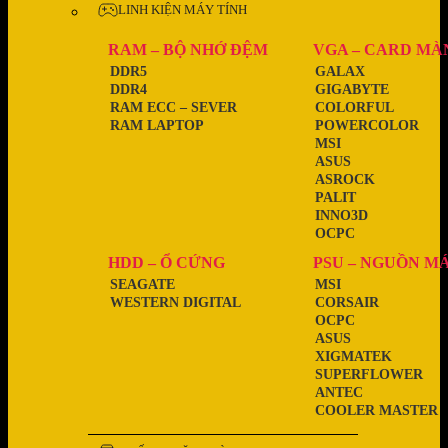
LINH KIỆN MÁY TÍNH
RAM – BỘ NHỚ ĐỆM
VGA – CARD MÀ
DDR5
GALAX
DDR4
GIGABYTE
RAM ECC – SEVER
COLORFUL
RAM LAPTOP
POWERCOLOR
MSI
ASUS
ASROCK
PALIT
INNO3D
OCPC
HDD – Ổ CỨNG
PSU – NGUỒN M
SEAGATE
MSI
WESTERN DIGITAL
CORSAIR
OCPC
ASUS
XIGMATEK
SUPERFLOWER
ANTEC
COOLER MASTER