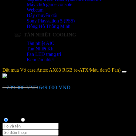
Máy chơi game console
Webcam
Dây chuyển đổi
Sony Playstation 5 (PS5)
Đồng Hồ Thông Minh
TẢN NHIỆT COOLING
Tản nhiệt AIO
Tản Nhiệt Khí
Fan LED trang trí
Kem tản nhiệt
Đặt mua Vỏ case Antec AX83 RGB (e-ATX/Màu đen/3 Fan)
Vỏ case Antec AX83 RGB (e-ATX/Màu đen/3 Fan)
Giá
Giá
1.289.000
VND
649.000
VND
gốc
hiện
là:
tại
Bạn vui lòng nhập đúng số điện thoại để chúng tôi sẽ gọi xác nhận
1.289.000 VND.
là:
đơn hàng trước khi giao hàng. Xin cảm ơn!
649.000 VND.
Thông tin người mua
Anh
Chị