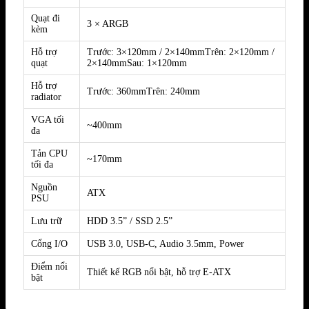
Quạt đi
3 × ARGB
kèm
Hỗ trợ
Trước: 3×120mm / 2×140mmTrên: 2×120mm /
quạt
2×140mmSau: 1×120mm
Hỗ trợ
Trước: 360mmTrên: 240mm
radiator
VGA tối
~400mm
đa
Tản CPU
~170mm
tối đa
Nguồn
ATX
PSU
Lưu trữ
HDD 3.5” / SSD 2.5”
Cổng I/O
USB 3.0, USB-C, Audio 3.5mm, Power
Điểm nổi
Thiết kế RGB nổi bật, hỗ trợ E-ATX
bật