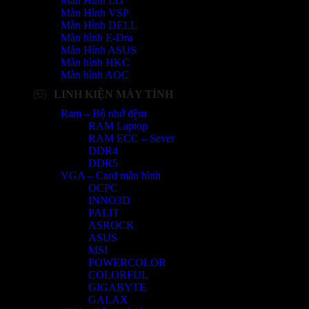
Màn Hình LG
Màn Hình VSP
Màn Hình DELL
Màn hình E-Dra
Màn Hình ASUS
Màn hình HKC
Màn hình AOC
LINH KIỆN MÁY TÍNH
Ram – Bộ nhớ đệm
RAM Laptop
RAM ECC – Sever
DDR4
DDR5
VGA – Card màn hình
OCPC
INNO3D
PALIT
ASROCK
ASUS
MSI
POWERCOLOR
COLORFUL
GIGABYTE
GALAX