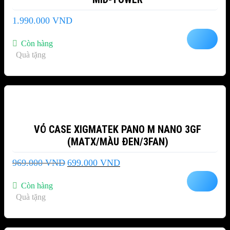
1.990.000
VND
Còn hàng
Quà tặng
-28%
VỎ CASE XIGMATEK PANO M NANO 3GF
(MATX/MÀU ĐEN/3FAN)
Giá
Giá
969.000
VND
699.000
VND
gốc
hiện
là:
tại
Còn hàng
969.000 VND.
là:
Quà tặng
699.000 VND.
-27%