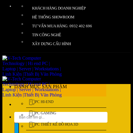
Bỏ
KHÁCH HÀNG DOANH NGHIỆP
qua
nội
HỆ THỐNG SHOWROOM
dung
TƯ VẤN MUA HÀNG: 0932 402 696
TIN CÔNG NGHỆ
XÂY DỰNG CẤU HÌNH
DANH MỤC SẢN PHẨM
PC HI-END
PC GAMING
Tìm
kiếm:
PC THIẾT KẾ ĐỒ HỌA 3D