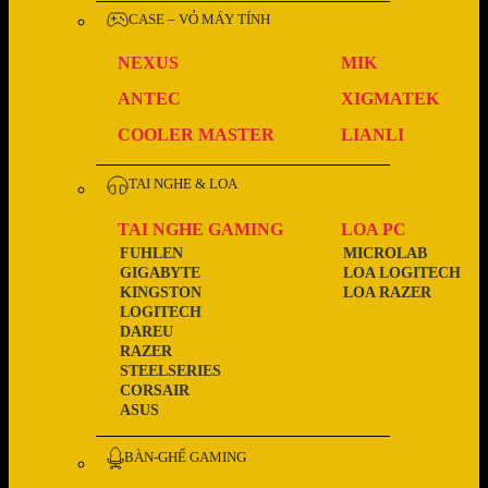
CASE – VỎ MÁY TÍNH
NEXUS
MIK
ANTEC
XIGMATEK
COOLER MASTER
LIANLI
TAI NGHE & LOA
TAI NGHE GAMING
LOA PC
FUHLEN
MICROLAB
GIGABYTE
LOA LOGITECH
KINGSTON
LOA RAZER
LOGITECH
DAREU
RAZER
STEELSERIES
CORSAIR
ASUS
BÀN-GHẾ GAMING