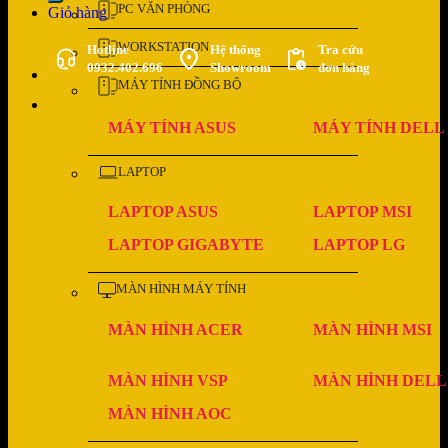
PC VĂN PHÒNG
Giỏ hàng
WORKSTATION
Hotline
Hệ thống
Tra cứu
0932.402.696
Showroom
đơn hàng
MÁY TÍNH ĐỒNG BỘ
MÁY TÍNH ASUS
MÁY TÍNH DELL
LAPTOP
LAPTOP ASUS
LAPTOP MSI
LAPTOP GIGABYTE
LAPTOP LG
MÀN HÌNH MÁY TÍNH
MÀN HÌNH ACER
MÀN HÌNH MSI
MÀN HÌNH VSP
MÀN HÌNH DELL
MÀN HÌNH AOC