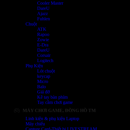
Cooler Master
DareU
Ajazz
Fuhlen
Chuột
ATK
Rapoo
Zowie
E-Dra
DareU
Corsair
Logitech
Phụ Kiện
Lót chuột
keycap
Micro
Balo
Giá đỡ
Kê tay bàn phím
Tay cầm chơi game
MÁY CHƠI GAME, ĐỒNG HỒ TM
Linh kiện & phụ kiện Laptop
Máy chiếu
Capture Card-Thiết bị LIVESTREAM