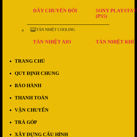
DÂY CHUYỂN ĐỔI
SONY PLAYSTAT
(PS5)
TẢN NHIỆT COOLING
TẢN NHIỆT AIO
TẢN NHIỆT KHÍ
TRANG CHỦ
QUY ĐỊNH CHUNG
BẢO HÀNH
THANH TOÁN
VẬN CHUYỂN
TRẢ GÓP
XÂY DỰNG CẤU HÌNH