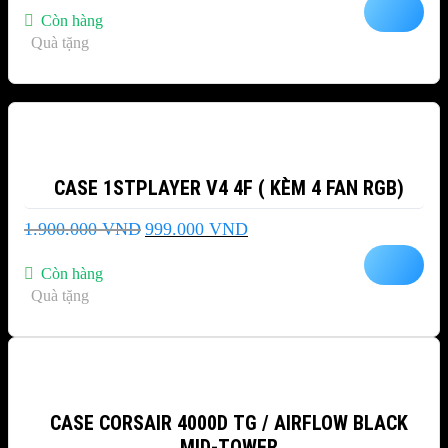
là:
tại
Còn hàng
4.189.000 VND.
là:
Quà tặng
3.689.000 VND.
-47%
CASE 1STPLAYER V4 4F ( KÈM 4 FAN RGB)
Giá
Giá
1.900.000
VND
999.000
VND
gốc
hiện
là:
tại
Còn hàng
1.900.000 VND.
là:
Quà tặng
999.000 VND.
CASE CORSAIR 4000D TG / AIRFLOW BLACK
MID-TOWER