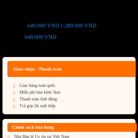
ATX/Màu đen/3 Fan)
649.000
VND
1.289.000
VND
Giá chỉ còn:
-50%
640.000
VND
(Tiết kiệm:
)
Giá BiG Sale - Không áp dụng kèm các Khuyến Mãi khác
Giao nhận - Thanh toán
Giao hàng toàn quốc
Miễn phí bán kính 5km
Thanh toán linh động
Trả góp lãi suất thấp
Chính sách bán hàng
Nhà Bán lẻ Uy tín tại Việt Nam