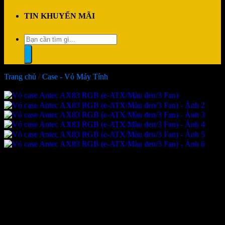
TIN KHUYẾN MÃI
Tìm
kiếm:
Trang chủ
/
Case - Vỏ Máy Tính
-50%
Vỏ case Antec AX83 RGB (e-