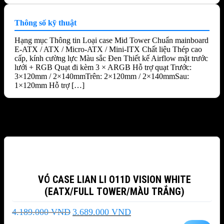
Thông số kỹ thuật
Hạng mục Thông tin Loại case Mid Tower Chuẩn mainboard
E-ATX / ATX / Micro-ATX / Mini-ITX Chất liệu Thép cao
cấp, kính cường lực Màu sắc Đen Thiết kế Airflow mặt trước
lưới + RGB Quạt đi kèm 3 × ARGB Hỗ trợ quạt Trước:
3×120mm / 2×140mmTrên: 2×120mm / 2×140mmSau:
1×120mm Hỗ trợ […]
Sản phẩm tương tự
-12%
VỎ CASE LIAN LI O11D VISION WHITE
(EATX/FULL TOWER/MÀU TRẮNG)
Giá
Giá
4.189.000
VND
3.689.000
VND
gốc
hiện