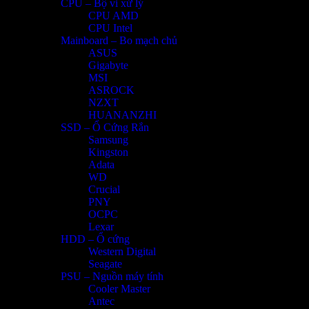
CPU – Bộ vi xử lý
CPU AMD
CPU Intel
Mainboard – Bo mạch chủ
ASUS
Gigabyte
MSI
ASROCK
NZXT
HUANANZHI
SSD – Ổ Cứng Rắn
Samsung
Kingston
Adata
WD
Crucial
PNY
OCPC
Lexar
HDD – Ổ cứng
Western Digital
Seagate
PSU – Nguồn máy tính
Cooler Master
Antec