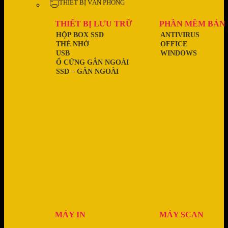
THIẾT BỊ VĂN PHÒNG
THIẾT BỊ LƯU TRỮ
PHẦN MỀM BẢN
HỘP BOX SSD
ANTIVIRUS
THẺ NHỚ
OFFICE
USB
WINDOWS
Ổ CỨNG GẮN NGOÀI
SSD – GẮN NGOÀI
MÁY IN
MÁY SCAN