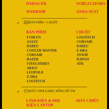
DXRACER
NOBLECHAIRS
WARRIOR
ANDA SEAT
BÀN PHÍM + CHUỘT
BÀN PHÍM
CHUỘT
FUHLEN
LOGITECH
AJAZZ
CORSAIR
DAREU
DAREU
COOLER MASTER
E-DRA
CORSAIR
ZOWIE
RAZER
RAPOO
STEELSERIES
ATK
AKKO
LEOPOLD
E-DRA
LOGITECH
MÁY CHƠI GAME, ĐỒNG HỒ TM
LINH KIỆN & PHỤ
MÁY CHIẾU
KIỆN LAPTOP