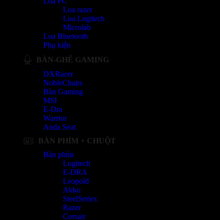
Loa PC
Loa razer
Loa Logitech
Microlab
Loa Bluetooth
Phụ kiện
BÀN-GHẾ GAMING
DXRacer
NobleChairs
Bàn Gaming
MSI
E-Dra
Warrior
Anda Seat
BÀN PHÍM + CHUỘT
Bàn phím
Logitech
E-DRA
Leopold
Akko
SteelSeries
Razer
Corsair