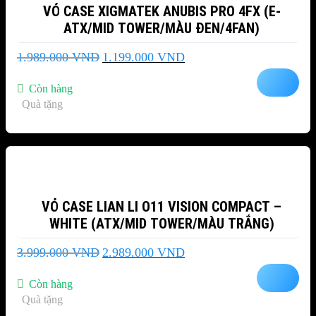
VỎ CASE XIGMATEK ANUBIS PRO 4FX (E-
ATX/MID TOWER/MÀU ĐEN/4FAN)
Giá
Giá
1.989.000
VND
1.199.000
VND
gốc
hiện
là:
tại
Còn hàng
1.989.000 VND.
là:
Quà tặng
1.199.000 VND.
-25%
VỎ CASE LIAN LI O11 VISION COMPACT –
WHITE (ATX/MID TOWER/MÀU TRẮNG)
Giá
Giá
3.999.000
VND
2.989.000
VND
gốc
hiện
là:
tại
Còn hàng
3.999.000 VND.
là:
Quà tặng
2.989.000 VND.