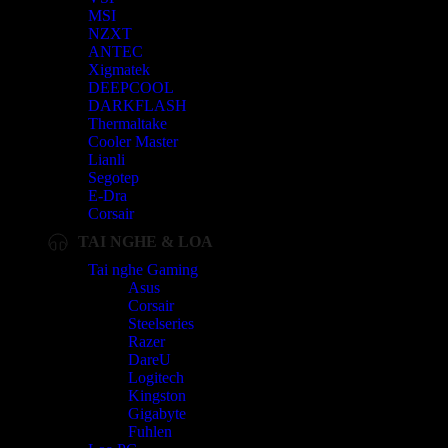
MSI
NZXT
ANTEC
Xigmatek
DEEPCOOL
DARKFLASH
Thermaltake
Cooler Master
Lianli
Segotep
E-Dra
Corsair
TAI NGHE & LOA
Tai nghe Gaming
Asus
Corsair
Steelseries
Razer
DareU
Logitech
Kingston
Gigabyte
Fuhlen