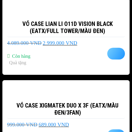
VỎ CASE LIAN LI O11D VISION BLACK
(EATX/FULL TOWER/MÀU ĐEN)
Giá
Giá
4.089.000
VND
2.999.000
VND
gốc
hiện
là:
tại
Còn hàng
4.089.000 VND.
là:
Quà tặng
2.999.000 VND.
-31%
VỎ CASE XIGMATEK DUO X 3F (EATX/MÀU
ĐEN/3FAN)
Giá
Giá
999.000
VND
689.000
VND
gốc
hiện