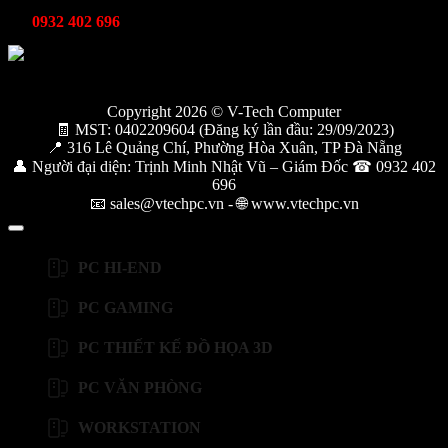
Kỹ thuật bảo hành
0932 402 696
Copyright 2026 © V-Tech Computer
🧾 MST: 0402209604 (Đăng ký lần đầu: 29/09/2023)
📍 316 Lê Quảng Chí, Phường Hòa Xuân, TP Đà Nẵng
👤 Người đại diện: Trịnh Minh Nhật Vũ – Giám Đốc ☎ 0932 402
696
📧 sales@vtechpc.vn - 🌐 www.vtechpc.vn
PC HI-END
PC GAMING
PC THIẾT KẾ ĐỒ HỌA 3D
PC VĂN PHÒNG
WORKSTATION