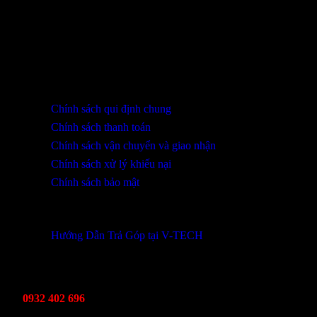
SHOWROOM ĐÀ NẴNG
316 Lê Quảng Chí, Phường Hòa Xuân, TP Đà Nẵng
0932 402 696 / 039.333.9969
HỖ TRỢ KHÁCH HÀNG
Chính sách qui định chung
Chính sách thanh toán
Chính sách vận chuyển và giao nhận
Chính sách xử lý khiếu nại
Chính sách bảo mật
THÔNG TIN KHUYẾN MÃI
Hướng Dẫn Trả Góp tại V-TECH
TỔNG ĐÀI HỖ TRỢ
Kinh Doanh
0932 402 696