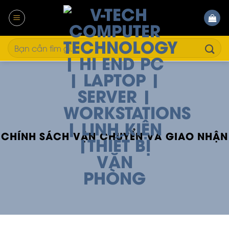
Bỏ
qua
nội
dung
Tìm
kiếm:
CHÍNH SÁCH VẬN CHUYỂN VÀ GIAO NHẬN