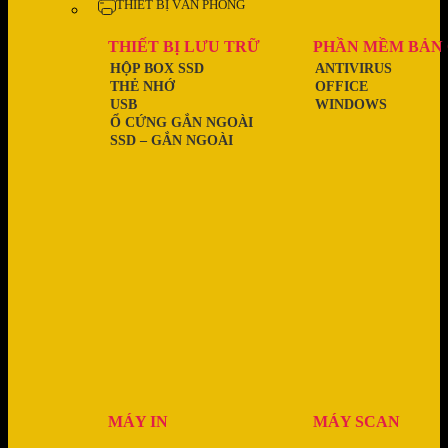
THIẾT BỊ VĂN PHÒNG
THIẾT BỊ LƯU TRỮ
PHẦN MỀM BẢN
HỘP BOX SSD
ANTIVIRUS
THẺ NHỚ
OFFICE
USB
WINDOWS
Ổ CỨNG GẮN NGOÀI
SSD – GẮN NGOÀI
MÁY IN
MÁY SCAN