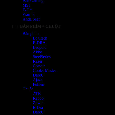
Bàn Gaming
MSI
E-Dra
Warrior
Anda Seat
BÀN PHÍM + CHUỘT
Bàn phím
Logitech
E-DRA
Leopold
Akko
SteelSeries
Razer
Corsair
Cooler Master
DareU
Ajazz
Fuhlen
Chuột
ATK
Rapoo
Zowie
E-Dra
DareU