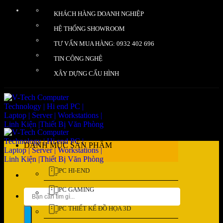
Bỏ
KHÁCH HÀNG DOANH NGHIỆP
qua
nội
HỆ THỐNG SHOWROOM
dung
TƯ VẤN MUA HÀNG: 0932 402 696
TIN CÔNG NGHỆ
XÂY DỰNG CẤU HÌNH
DANH MỤC SẢN PHẨM
PC HI-END
PC GAMING
Tìm
kiếm:
PC THIẾT KẾ ĐỒ HỌA 3D