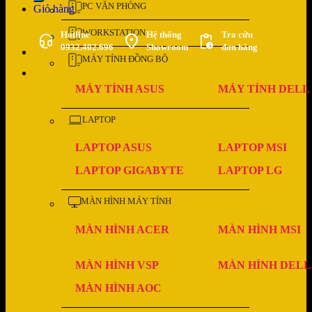
PC VĂN PHÒNG
Giỏ hàng
WORKSTATION
Hotline
Hệ thống
Tra cứu
0932.402.696
Showroom
đơn hàng
MÁY TÍNH ĐỒNG BỘ
MÁY TÍNH ASUS
MÁY TÍNH DELL
LAPTOP
LAPTOP ASUS
LAPTOP MSI
LAPTOP GIGABYTE
LAPTOP LG
MÀN HÌNH MÁY TÍNH
MÀN HÌNH ACER
MÀN HÌNH MSI
MÀN HÌNH VSP
MÀN HÌNH DELL
MÀN HÌNH AOC