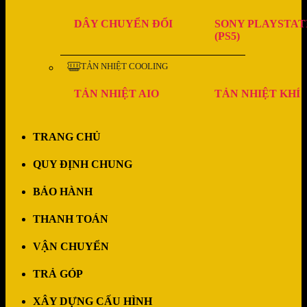
DÂY CHUYỂN ĐỔI
SONY PLAYSTAT
(PS5)
TẢN NHIỆT COOLING
TẢN NHIỆT AIO
TẢN NHIỆT KHÍ
TRANG CHỦ
QUY ĐỊNH CHUNG
BẢO HÀNH
THANH TOÁN
VẬN CHUYỂN
TRẢ GÓP
XÂY DỰNG CẤU HÌNH