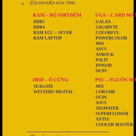
LINH KIỆN MÁY TÍNH
RAM – BỘ NHỚ ĐỆM
VGA – CARD MÀ
DDR5
GALAX
DDR4
GIGABYTE
RAM ECC – SEVER
COLORFUL
RAM LAPTOP
POWERCOLOR
MSI
ASUS
ASROCK
PALIT
INNO3D
OCPC
HDD – Ổ CỨNG
PSU – NGUỒN M
SEAGATE
MSI
WESTERN DIGITAL
CORSAIR
OCPC
ASUS
XIGMATEK
SUPERFLOWER
ANTEC
COOLER MASTER