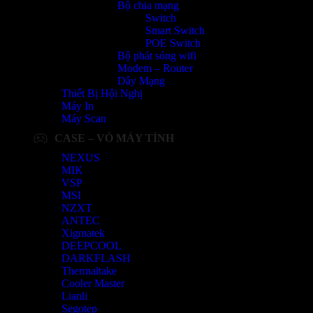
Bộ chia mạng
Switch
Smart Switch
POE Switch
Bộ phát sóng wifi
Modem – Router
Dây Mạng
Thiết Bị Hội Nghị
Máy In
Máy Scan
CASE – VỎ MÁY TÍNH
NEXUS
MIK
VSP
MSI
NZXT
ANTEC
Xigmatek
DEEPCOOL
DARKFLASH
Thermaltake
Cooler Master
Lianli
Segotep