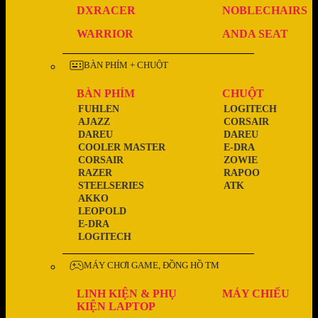
DXRACER
NOBLECHAIRS
WARRIOR
ANDA SEAT
BÀN PHÍM + CHUỘT
BÀN PHÍM
CHUỘT
FUHLEN
LOGITECH
AJAZZ
CORSAIR
DAREU
DAREU
COOLER MASTER
E-DRA
CORSAIR
ZOWIE
RAZER
RAPOO
STEELSERIES
ATK
AKKO
LEOPOLD
E-DRA
LOGITECH
MÁY CHƠI GAME, ĐỒNG HỒ TM
LINH KIỆN & PHỤ
MÁY CHIẾU
KIỆN LAPTOP