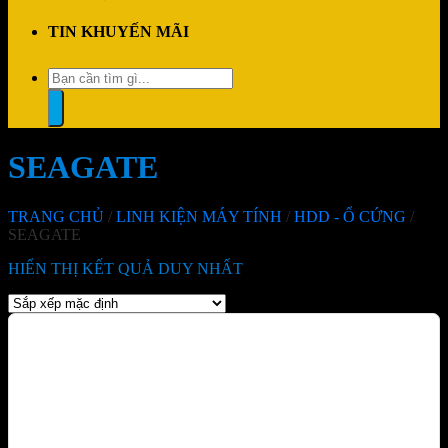
TIN KHUYẾN MÃI
Tìm
kiếm:
SEAGATE
TRANG CHỦ
/
LINH KIỆN MÁY TÍNH
/
HDD - Ổ CỨNG
/
SEAGATE
HIỂN THỊ KẾT QUẢ DUY NHẤT