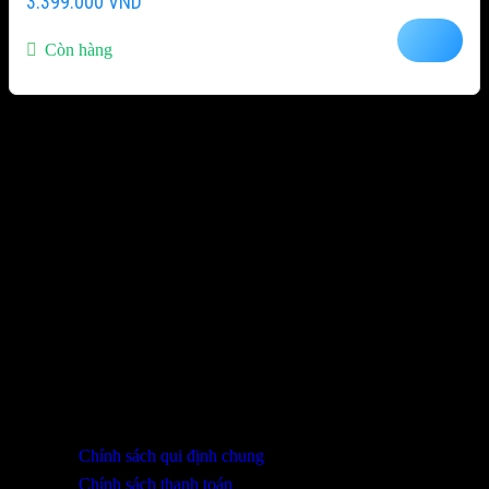
3.399.000
VND
Còn hàng
Mô tả nhóm sản phẩm
Sản phẩm vừa xem
Không có sản phẩm xem gần đây
THÔNG TIN LIÊN HỆ
SHOWROOM ĐÀ NẴNG
316 Lê Quảng Chí, Phường Hòa Xuân, TP Đà Nẵng
0932 402 696 / 039.333.9969
HỖ TRỢ KHÁCH HÀNG
Chính sách qui định chung
Chính sách thanh toán