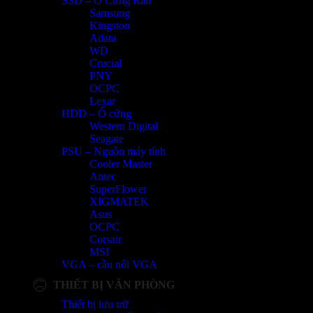
SSD – Ổ Cứng Rắn
Samsung
Kingston
Adata
WD
Crucial
PNY
OCPC
Lexar
HDD – Ổ cứng
Western Digital
Seagate
PSU – Nguồn máy tính
Cooler Master
Antec
SuperFlower
XIGMATEK
Asus
OCPC
Corsair
MSI
VGA – cầu nối VGA
THIẾT BỊ VĂN PHÒNG
Thiết bị lưu trữ