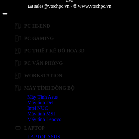
696
📧 sales@vtechpc.vn - 🌐 www.vtechpc.vn
PC HI-END
PC GAMING
PC THIẾT KẾ ĐỒ HỌA 3D
PC VĂN PHÒNG
WORKSTATION
MÁY TÍNH ĐỒNG BỘ
Máy Tính Asus
Máy tính Dell
Intel NUC
Máy tính MSI
Máy tính Lenovo
LAPTOP
LAPTOP ASUS