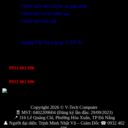
Chính sách vận chuyển và giao nhận
Chính sách xử lý khiếu nại
Chính sách bảo mật
THÔNG TIN KHUYẾN MÃI
Hướng Dẫn Trả Góp tại V-TECH
TỔNG ĐÀI HỖ TRỢ
Kinh Doanh
0932 402 696
Kỹ thuật bảo hành
0932 402 696
Copyright 2026 © V-Tech Computer
🧾 MST: 0402209604 (Đăng ký lần đầu: 29/09/2023)
📍 316 Lê Quảng Chí, Phường Hòa Xuân, TP Đà Nẵng
👤 Người đại diện: Trịnh Minh Nhật Vũ – Giám Đốc ☎ 0932 402