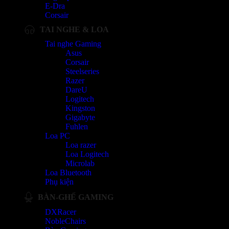
E-Dra
Corsair
TAI NGHE & LOA
Tai nghe Gaming
Asus
Corsair
Steelseries
Razer
DareU
Logitech
Kingston
Gigabyte
Fuhlen
Loa PC
Loa razer
Loa Logitech
Microlab
Loa Bluetooth
Phụ kiện
BÀN-GHẾ GAMING
DXRacer
NobleChairs