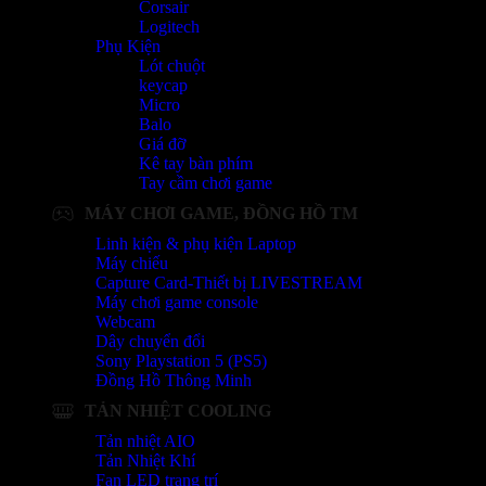
Corsair
Logitech
Phụ Kiện
Lót chuột
keycap
Micro
Balo
Giá đỡ
Kê tay bàn phím
Tay cầm chơi game
MÁY CHƠI GAME, ĐỒNG HỒ TM
Linh kiện & phụ kiện Laptop
Máy chiếu
Capture Card-Thiết bị LIVESTREAM
Máy chơi game console
Webcam
Dây chuyển đổi
Sony Playstation 5 (PS5)
Đồng Hồ Thông Minh
TẢN NHIỆT COOLING
Tản nhiệt AIO
Tản Nhiệt Khí
Fan LED trang trí