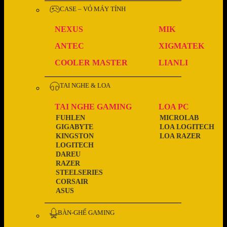
CASE – VỎ MÁY TÍNH
NEXUS
MIK
ANTEC
XIGMATEK
COOLER MASTER
LIANLI
TAI NGHE & LOA
TAI NGHE GAMING
LOA PC
FUHLEN
MICROLAB
GIGABYTE
LOA LOGITECH
KINGSTON
LOA RAZER
LOGITECH
DAREU
RAZER
STEELSERIES
CORSAIR
ASUS
BÀN-GHẾ GAMING