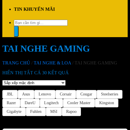
TIN KHUYẾN MÃI
Tìm
kiếm:
TAI NGHE GAMING
TRANG CHỦ
/
TAI NGHE & LOA
/
TAI NGHE GAMING
HIỂN THỊ TẤT CẢ 30 KẾT QUẢ
JBL
Asus
Lenovo
Corsair
Cougar
Steelseries
Razer
DareU
Logitech
Cooler Master
Kingston
Gigabyte
Fuhlen
MSI
Rapoo
-13%