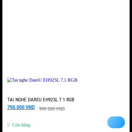
TAI NGHE DAREU EH925L 7.1 RGB
Giá
Giá
790.000
VND
990.000
VND
gốc
hiện
là:
tại
990.000 VND.
là:
Còn hàng
790.000 VND.