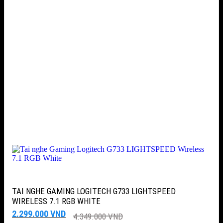
TAI NGHE GAMING LOGITECH G733 LIGHTSPEED
WIRELESS 7.1 RGB WHITE
Giá
Giá
2.299.000
VND
4.349.000
VND