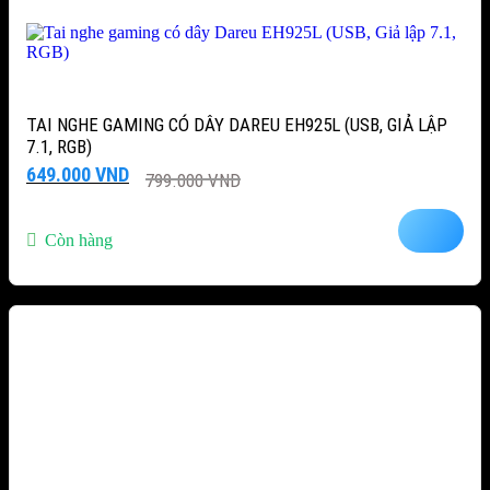
TAI NGHE GAMING CÓ DÂY DAREU EH925L (USB, GIẢ LẬP
7.1, RGB)
Giá
Giá
649.000
VND
799.000
VND
gốc
hiện
là:
tại
799.000 VND.
là:
Còn hàng
649.000 VND.
-10%