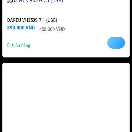
DAREU VH350S 7.1 (USB)
Giá
Giá
390.000
VND
450.000
VND
gốc
hiện
là:
tại
450.000 VND.
là:
Còn hàng
390.000 VND.
-25%