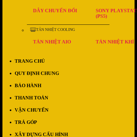
DÂY CHUYỂN ĐỔI
SONY PLAYSTAT
(PS5)
TẢN NHIỆT COOLING
TẢN NHIỆT AIO
TẢN NHIỆT KHÍ
TRANG CHỦ
QUY ĐỊNH CHUNG
BẢO HÀNH
THANH TOÁN
VẬN CHUYỂN
TRẢ GÓP
XÂY DỰNG CẤU HÌNH