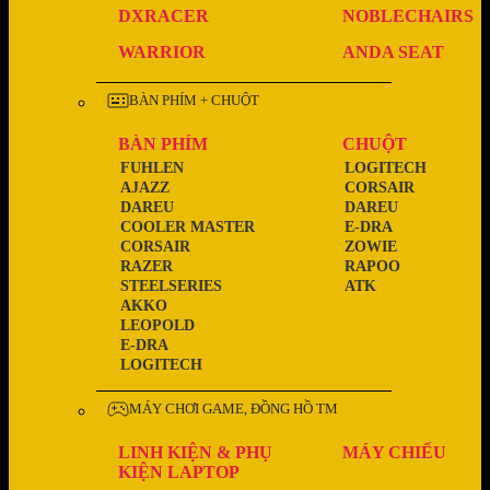
DXRACER
NOBLECHAIRS
WARRIOR
ANDA SEAT
BÀN PHÍM + CHUỘT
BÀN PHÍM
CHUỘT
FUHLEN
LOGITECH
AJAZZ
CORSAIR
DAREU
DAREU
COOLER MASTER
E-DRA
CORSAIR
ZOWIE
RAZER
RAPOO
STEELSERIES
ATK
AKKO
LEOPOLD
E-DRA
LOGITECH
MÁY CHƠI GAME, ĐỒNG HỒ TM
LINH KIỆN & PHỤ
MÁY CHIẾU
KIỆN LAPTOP