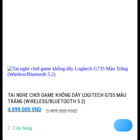
TAI NGHE CHƠI GAME KHÔNG DÂY LOGITECH G735 MÀU
TRẮNG (WIRELESS/BLUETOOTH 5.2)
Giá
Giá
4.099.000
VND
5.499.000
VND
gốc
hiện
là:
tại
5.499.000 VND.
là:
Còn hàng
4.099.000 VND.