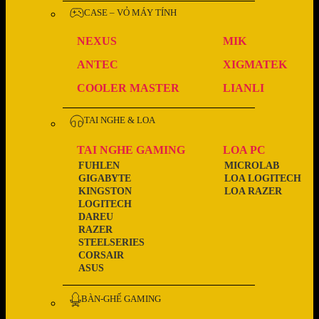
CASE – VỎ MÁY TÍNH
NEXUS
MIK
ANTEC
XIGMATEK
COOLER MASTER
LIANLI
TAI NGHE & LOA
TAI NGHE GAMING
LOA PC
FUHLEN
MICROLAB
GIGABYTE
LOA LOGITECH
KINGSTON
LOA RAZER
LOGITECH
DAREU
RAZER
STEELSERIES
CORSAIR
ASUS
BÀN-GHẾ GAMING