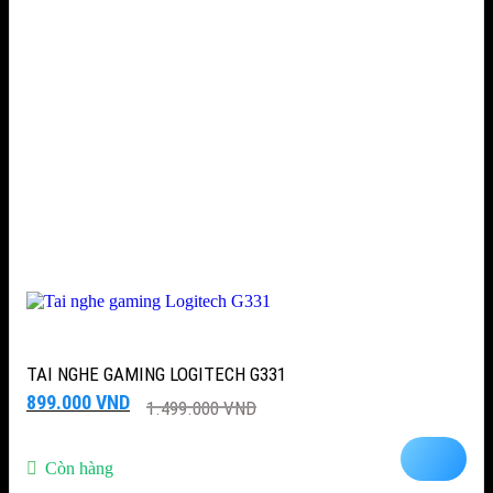
TAI NGHE GAMING LOGITECH G331
Giá
Giá
899.000
VND
1.499.000
VND
gốc
hiện
là:
tại
1.499.000 VND.
là:
Còn hàng