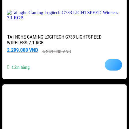
TAI NGHE GAMING LOGITECH G733 LIGHTSPEED
WIRELESS 7.1 RGB
Giá
Giá
2.299.000
VND
4.349.000
VND
gốc
hiện
là:
tại
4.349.000 VND.
là:
Còn hàng
2.299.000 VND.
-47%