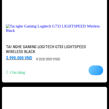
TAI NGHE GAMING LOGITECH G733 LIGHTSPEED
WIRELESS BLACK
Giá
Giá
3.990.000
VND
4.260.000
VND
gốc
hiện
là:
tại
4.260.000 VND.
là:
Còn hàng
3.990.000 VND.
-3%