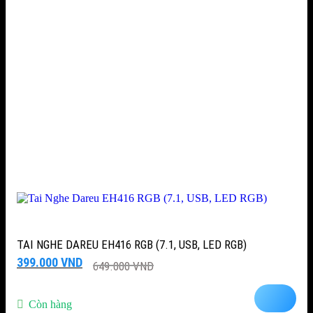
TAI NGHE DAREU EH416 RGB (7.1, USB, LED RGB)
Giá
Giá
399.000
VND
649.000
VND
gốc
hiện
là:
tại
649.000 VND.
là:
Còn hàng