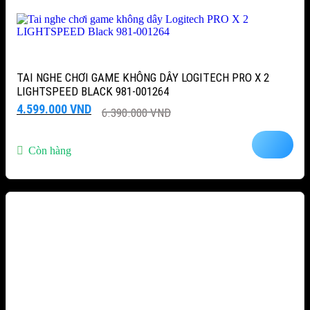
TAI NGHE CHƠI GAME KHÔNG DÂY LOGITECH PRO X 2
LIGHTSPEED BLACK 981-001264
Giá
Giá
4.599.000
VND
6.390.000
VND
gốc
hiện
là:
tại
6.390.000 VND.
là:
Còn hàng
4.599.000 VND.
-39%