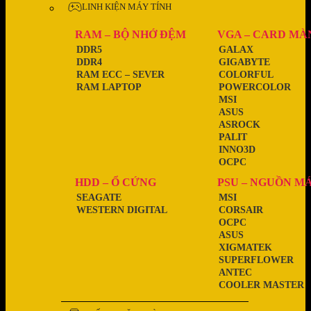
LINH KIỆN MÁY TÍNH
RAM – BỘ NHỚ ĐỆM
VGA – CARD MÀ
DDR5
GALAX
DDR4
GIGABYTE
RAM ECC – SEVER
COLORFUL
RAM LAPTOP
POWERCOLOR
MSI
ASUS
ASROCK
PALIT
INNO3D
OCPC
HDD – Ổ CỨNG
PSU – NGUỒN M
SEAGATE
MSI
WESTERN DIGITAL
CORSAIR
OCPC
ASUS
XIGMATEK
SUPERFLOWER
ANTEC
COOLER MASTER