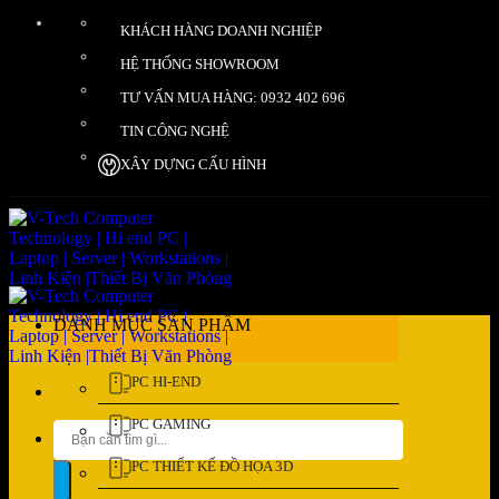
Bỏ
KHÁCH HÀNG DOANH NGHIỆP
qua
nội
HỆ THỐNG SHOWROOM
dung
TƯ VẤN MUA HÀNG: 0932 402 696
TIN CÔNG NGHỆ
XÂY DỰNG CẤU HÌNH
DANH MỤC SẢN PHẨM
PC HI-END
PC GAMING
Tìm
kiếm:
PC THIẾT KẾ ĐỒ HỌA 3D