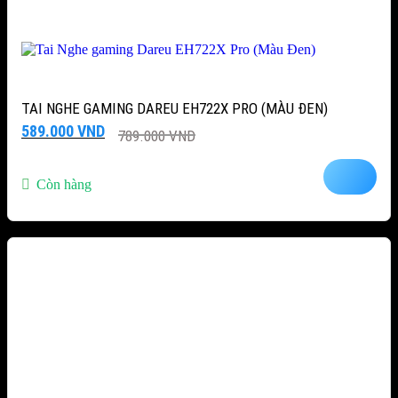
TAI NGHE GAMING DAREU EH722X PRO (MÀU ĐEN)
Giá
Giá
589.000
VND
789.000
VND
gốc
hiện
là:
tại
789.000 VND.
là:
Còn hàng
589.000 VND.
-40%