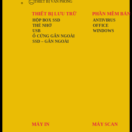
THIẾT BỊ VĂN PHÒNG
THIẾT BỊ LƯU TRỮ
PHẦN MỀM BẢN
HỘP BOX SSD
ANTIVIRUS
THẺ NHỚ
OFFICE
USB
WINDOWS
Ổ CỨNG GẮN NGOÀI
SSD – GẮN NGOÀI
MÁY IN
MÁY SCAN