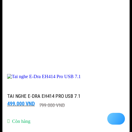
TAI NGHE E-DRA EH414 PRO USB 7.1
Giá
Giá
499.000
VND
799.000
VND
gốc
hiện
là:
tại
799.000 VND.
là:
Còn hàng
499.000 VND.