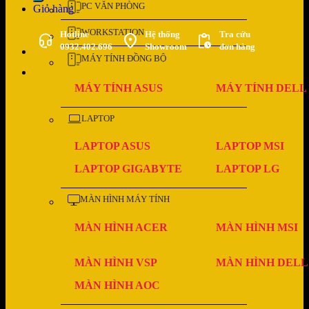
PC VĂN PHÒNG
Giỏ hàng
WORKSTATION
Hotline
Hệ thống
Tra cứu
0932.402.696
Showroom
đơn hàng
MÁY TÍNH ĐỒNG BỘ
MÁY TÍNH ASUS
MÁY TÍNH DELL
LAPTOP
LAPTOP ASUS
LAPTOP MSI
LAPTOP GIGABYTE
LAPTOP LG
MÀN HÌNH MÁY TÍNH
MÀN HÌNH ACER
MÀN HÌNH MSI
MÀN HÌNH VSP
MÀN HÌNH DELL
MÀN HÌNH AOC