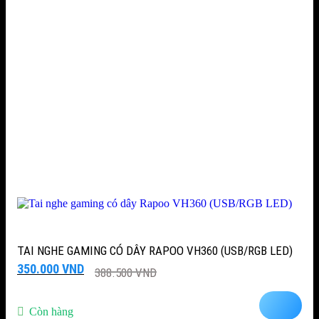
TAI NGHE GAMING CÓ DÂY RAPOO VH360 (USB/RGB LED)
Giá
Giá
350.000
VND
388.500
VND
gốc
hiện
là:
tại
388.500 VND.
là:
Còn hàng