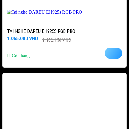
TAI NGHE DAREU EH925S RGB PRO
Giá
Giá
1.065.000
VND
1.182.150
VND
gốc
hiện
là:
tại
1.182.150 VND.
là:
Còn hàng
1.065.000 VND.
-38%