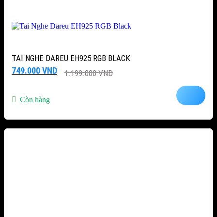
TAI NGHE DAREU EH925 RGB BLACK
Giá
Giá
749.000
VND
1.199.000
VND
gốc
hiện
là:
tại
1.199.000 VND.
là:
Còn hàng
749.000 VND.
-20%