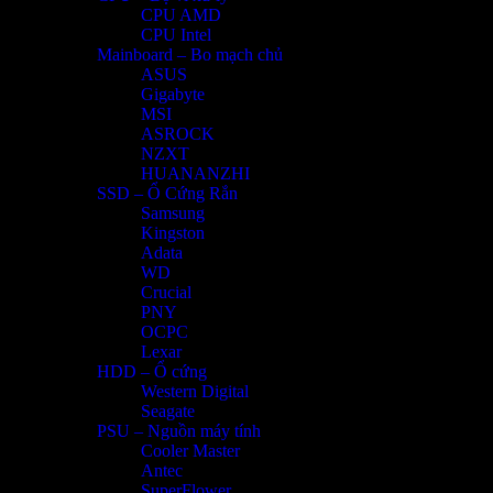
CPU AMD
CPU Intel
Mainboard – Bo mạch chủ
ASUS
Gigabyte
MSI
ASROCK
NZXT
HUANANZHI
SSD – Ổ Cứng Rắn
Samsung
Kingston
Adata
WD
Crucial
PNY
OCPC
Lexar
HDD – Ổ cứng
Western Digital
Seagate
PSU – Nguồn máy tính
Cooler Master
Antec
SuperFlower