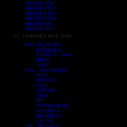
Màn Hình VSP
Màn Hình DELL
Màn hình E-Dra
Màn Hình ASUS
Màn hình HKC
Màn hình AOC
LINH KIỆN MÁY TÍNH
Ram – Bộ nhớ đệm
RAM Laptop
RAM ECC – Sever
DDR4
DDR5
VGA – Card màn hình
OCPC
INNO3D
PALIT
ASROCK
ASUS
MSI
POWERCOLOR
COLORFUL
GIGABYTE
GALAX
CPU – Bộ vi xử lý