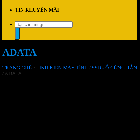
TIN KHUYẾN MÃI
Tìm
kiếm:
ADATA
TRANG CHỦ
/
LINH KIỆN MÁY TÍNH
/
SSD - Ổ CỨNG RẮN
/
ADATA
Không tìm thấy sản phẩm nào khớp với lựa chọn của bạn.
Mô tả nhóm sản phẩm
Sản phẩm vừa xem
Không có sản phẩm xem gần đây
THÔNG TIN LIÊN HỆ