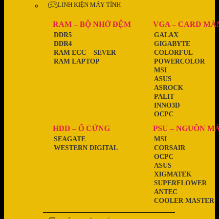
LINH KIỆN MÁY TÍNH
RAM – BỘ NHỚ ĐỆM
VGA – CARD MÀ
DDR5
GALAX
DDR4
GIGABYTE
RAM ECC – SEVER
COLORFUL
RAM LAPTOP
POWERCOLOR
MSI
ASUS
ASROCK
PALIT
INNO3D
OCPC
HDD – Ổ CỨNG
PSU – NGUỒN M
SEAGATE
MSI
WESTERN DIGITAL
CORSAIR
OCPC
ASUS
XIGMATEK
SUPERFLOWER
ANTEC
COOLER MASTER