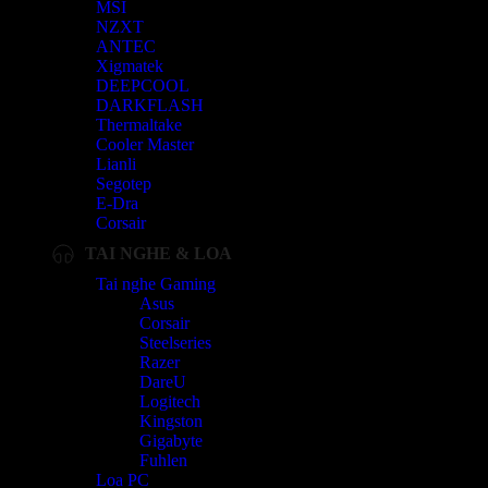
MSI
NZXT
ANTEC
Xigmatek
DEEPCOOL
DARKFLASH
Thermaltake
Cooler Master
Lianli
Segotep
E-Dra
Corsair
TAI NGHE & LOA
Tai nghe Gaming
Asus
Corsair
Steelseries
Razer
DareU
Logitech
Kingston
Gigabyte
Fuhlen
Loa PC