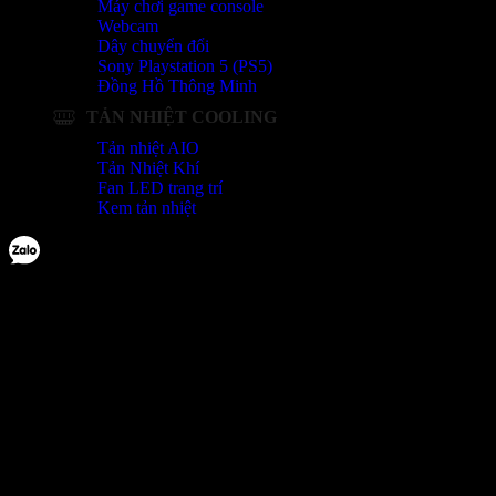
Máy chơi game console
Webcam
Dây chuyển đổi
Sony Playstation 5 (PS5)
Đồng Hồ Thông Minh
TẢN NHIỆT COOLING
Tản nhiệt AIO
Tản Nhiệt Khí
Fan LED trang trí
Kem tản nhiệt