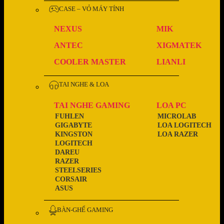
CASE – VỎ MÁY TÍNH
NEXUS
MIK
ANTEC
XIGMATEK
COOLER MASTER
LIANLI
TAI NGHE & LOA
TAI NGHE GAMING
LOA PC
FUHLEN
MICROLAB
GIGABYTE
LOA LOGITECH
KINGSTON
LOA RAZER
LOGITECH
DAREU
RAZER
STEELSERIES
CORSAIR
ASUS
BÀN-GHẾ GAMING