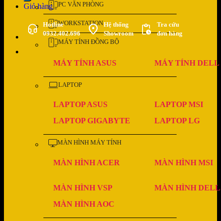
PC VĂN PHÒNG
Giỏ hàng
WORKSTATION
Hotline
Hệ thống
Tra cứu
0932.402.696
Showroom
đơn hàng
MÁY TÍNH ĐỒNG BỘ
MÁY TÍNH ASUS
MÁY TÍNH DELL
LAPTOP
LAPTOP ASUS
LAPTOP MSI
LAPTOP GIGABYTE
LAPTOP LG
MÀN HÌNH MÁY TÍNH
MÀN HÌNH ACER
MÀN HÌNH MSI
MÀN HÌNH VSP
MÀN HÌNH DELL
MÀN HÌNH AOC