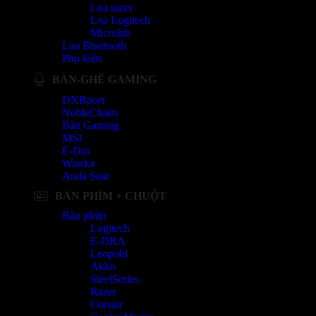
Loa razer
Loa Logitech
Microlab
Loa Bluetooth
Phụ kiện
BÀN-GHẾ GAMING
DXRacer
NobleChairs
Bàn Gaming
MSI
E-Dra
Warrior
Anda Seat
BÀN PHÍM + CHUỘT
Bàn phím
Logitech
E-DRA
Leopold
Akko
SteelSeries
Razer
Corsair