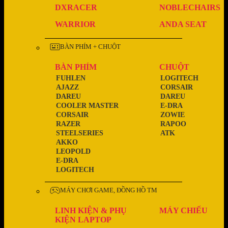
DXRACER
NOBLECHAIRS
WARRIOR
ANDA SEAT
BÀN PHÍM + CHUỘT
BÀN PHÍM
CHUỘT
FUHLEN
LOGITECH
AJAZZ
CORSAIR
DAREU
DAREU
COOLER MASTER
E-DRA
CORSAIR
ZOWIE
RAZER
RAPOO
STEELSERIES
ATK
AKKO
LEOPOLD
E-DRA
LOGITECH
MÁY CHƠI GAME, ĐỒNG HỒ TM
LINH KIỆN & PHỤ
MÁY CHIẾU
KIỆN LAPTOP