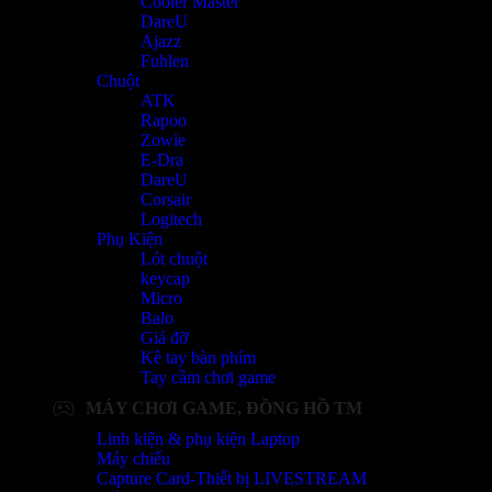
Cooler Master
DareU
Ajazz
Fuhlen
Chuột
ATK
Rapoo
Zowie
E-Dra
DareU
Corsair
Logitech
Phụ Kiện
Lót chuột
keycap
Micro
Balo
Giá đỡ
Kê tay bàn phím
Tay cầm chơi game
MÁY CHƠI GAME, ĐỒNG HỒ TM
Linh kiện & phụ kiện Laptop
Máy chiếu
Capture Card-Thiết bị LIVESTREAM