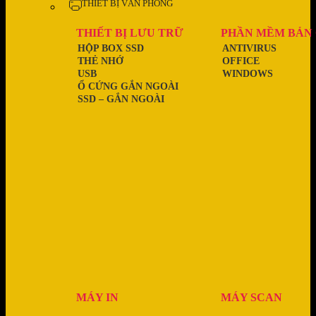
THIẾT BỊ VĂN PHÒNG
THIẾT BỊ LƯU TRỮ
PHẦN MỀM BẢN
HỘP BOX SSD
ANTIVIRUS
THẺ NHỚ
OFFICE
USB
WINDOWS
Ổ CỨNG GẮN NGOÀI
SSD – GẮN NGOÀI
MÁY IN
MÁY SCAN