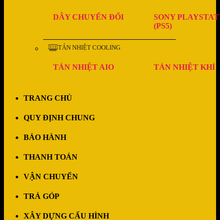
DÂY CHUYỂN ĐỔI
SONY PLAYSTAT
(PS5)
TẢN NHIỆT COOLING
TẢN NHIỆT AIO
TẢN NHIỆT KHÍ
TRANG CHỦ
QUY ĐỊNH CHUNG
BẢO HÀNH
THANH TOÁN
VẬN CHUYỂN
TRẢ GÓP
XÂY DỰNG CẤU HÌNH