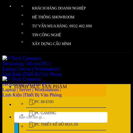
Bỏ
KHÁCH HÀNG DOANH NGHIỆP
qua
nội
HỆ THỐNG SHOWROOM
dung
TƯ VẤN MUA HÀNG: 0932 402 696
TIN CÔNG NGHỆ
XÂY DỰNG CẤU HÌNH
DANH MỤC SẢN PHẨM
PC HI-END
PC GAMING
Tìm
kiếm:
PC THIẾT KẾ ĐỒ HỌA 3D