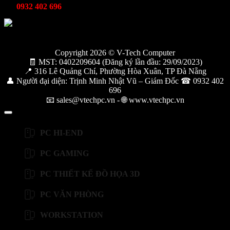
0932 402 696
Copyright 2026 © V-Tech Computer
🧾 MST: 0402209604 (Đăng ký lần đầu: 29/09/2023)
📍 316 Lê Quảng Chí, Phường Hòa Xuân, TP Đà Nẵng
👤 Người đại diện: Trịnh Minh Nhật Vũ – Giám Đốc ☎ 0932 402
696
📧 sales@vtechpc.vn - 🌐 www.vtechpc.vn
PC HI-END
PC GAMING
PC THIẾT KẾ ĐỒ HỌA 3D
PC VĂN PHÒNG
WORKSTATION