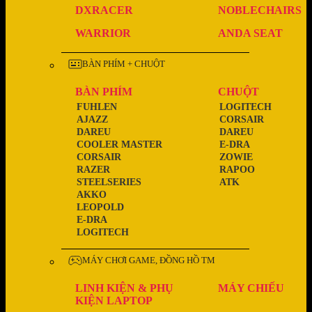
DXRACER
NOBLECHAIRS
WARRIOR
ANDA SEAT
BÀN PHÍM + CHUỘT
BÀN PHÍM
CHUỘT
FUHLEN
LOGITECH
AJAZZ
CORSAIR
DAREU
DAREU
COOLER MASTER
E-DRA
CORSAIR
ZOWIE
RAZER
RAPOO
STEELSERIES
ATK
AKKO
LEOPOLD
E-DRA
LOGITECH
MÁY CHƠI GAME, ĐỒNG HỒ TM
LINH KIỆN & PHỤ
MÁY CHIẾU
KIỆN LAPTOP