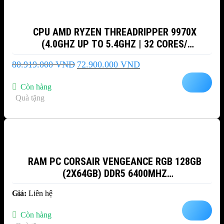
CPU AMD RYZEN THREADRIPPER 9970X
(4.0GHZ UP TO 5.4GHZ | 32 CORES/
64THREADS | 160 MB CACHE| PCIE 5.0)
Giá
Giá
80.919.000
VND
72.900.000
VND
gốc
hiện
là:
tại
Còn hàng
80.919.000 VND.
là:
Quà tặng
72.900.000 VND.
RAM PC CORSAIR VENGEANCE RGB 128GB
(2X64GB) DDR5 6400MHZ
(CMH128GX5M2B6400C42)
Giá:
Liên hệ
Còn hàng