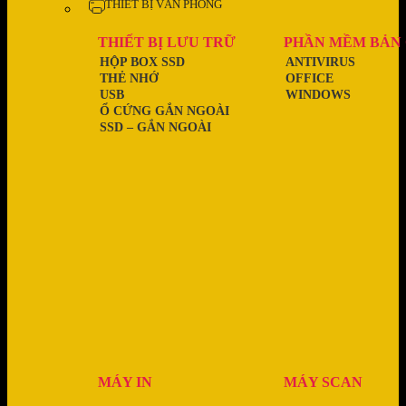
THIẾT BỊ VĂN PHÒNG
THIẾT BỊ LƯU TRỮ
PHẦN MỀM BẢN
HỘP BOX SSD
ANTIVIRUS
THẺ NHỚ
OFFICE
USB
WINDOWS
Ổ CỨNG GẮN NGOÀI
SSD – GẮN NGOÀI
MÁY IN
MÁY SCAN