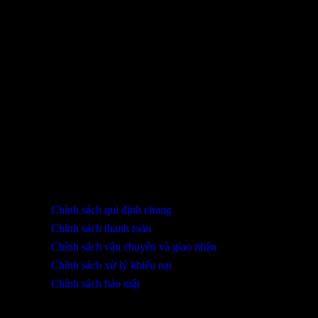
Sản phẩm đã xem
Bạn chưa xem sản phẩm nào.
THÔNG TIN LIÊN HỆ
SHOWROOM ĐÀ NẴNG
316 Lê Quảng Chí, Phường Hòa Xuân, TP Đà Nẵng
0932 402 696 / 039.333.9969
HỖ TRỢ KHÁCH HÀNG
Chính sách qui định chung
Chính sách thanh toán
Chính sách vận chuyển và giao nhận
Chính sách xử lý khiếu nại
Chính sách bảo mật
THÔNG TIN KHUYẾN MÃI