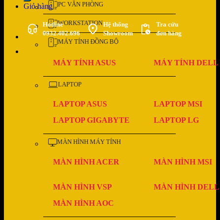
PC VĂN PHÒNG
Giỏ hàng
WORKSTATION
Hotline
Hệ thống
Tra cứu
0932.402.696
Showroom
đơn hàng
MÁY TÍNH ĐỒNG BỘ
MÁY TÍNH ASUS
MÁY TÍNH DELL
LAPTOP
LAPTOP ASUS
LAPTOP MSI
LAPTOP GIGABYTE
LAPTOP LG
MÀN HÌNH MÁY TÍNH
MÀN HÌNH ACER
MÀN HÌNH MSI
MÀN HÌNH VSP
MÀN HÌNH DELL
MÀN HÌNH AOC