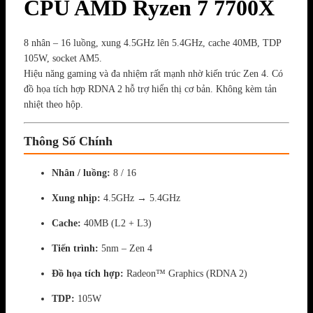
CPU AMD Ryzen 7 7700X
8 nhân – 16 luồng, xung 4.5GHz lên 5.4GHz, cache 40MB, TDP
105W, socket AM5.
Hiệu năng gaming và đa nhiệm rất mạnh nhờ kiến trúc Zen 4. Có
đồ họa tích hợp RDNA 2 hỗ trợ hiển thị cơ bản. Không kèm tản
nhiệt theo hộp.
Thông Số Chính
Nhân / luồng:
8 / 16
Xung nhịp:
4.5GHz → 5.4GHz
Cache:
40MB (L2 + L3)
Tiến trình:
5nm – Zen 4
Đồ họa tích hợp:
Radeon™ Graphics (RDNA 2)
TDP:
105W