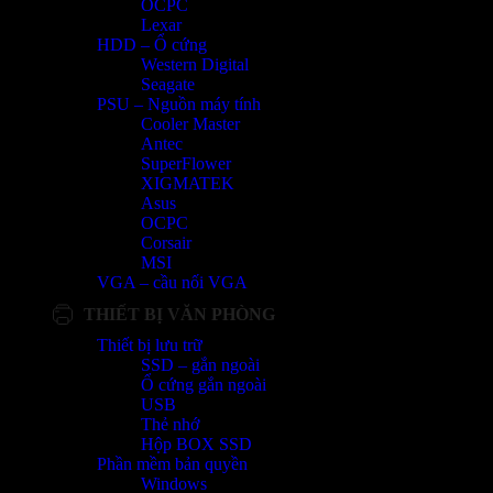
OCPC
Lexar
HDD – Ổ cứng
Western Digital
Seagate
PSU – Nguồn máy tính
Cooler Master
Antec
SuperFlower
XIGMATEK
Asus
OCPC
Corsair
MSI
VGA – cầu nối VGA
THIẾT BỊ VĂN PHÒNG
Thiết bị lưu trữ
SSD – gắn ngoài
Ổ cứng gắn ngoài
USB
Thẻ nhớ
Hộp BOX SSD
Phần mềm bản quyền
Windows