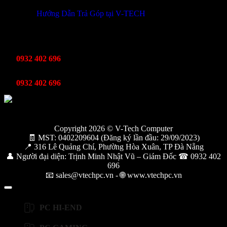
Hướng Dẫn Trả Góp tại V-TECH
TỔNG ĐÀI HỖ TRỢ
Kinh Doanh
0932 402 696
Kỹ thuật bảo hành
0932 402 696
Copyright 2026 © V-Tech Computer
🧾 MST: 0402209604 (Đăng ký lần đầu: 29/09/2023)
📍 316 Lê Quảng Chí, Phường Hòa Xuân, TP Đà Nẵng
👤 Người đại diện: Trịnh Minh Nhật Vũ – Giám Đốc ☎ 0932 402
696
📧 sales@vtechpc.vn - 🌐 www.vtechpc.vn
PC HI-END