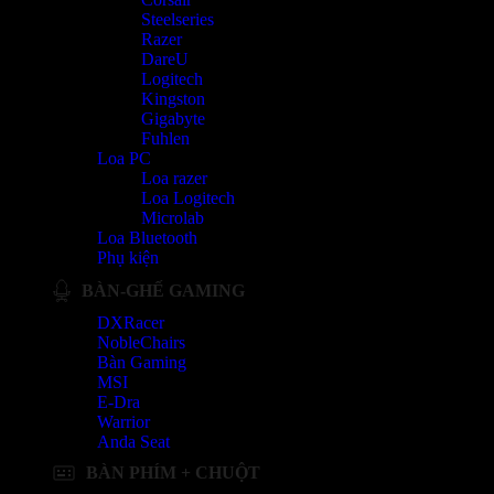
Steelseries
Razer
DareU
Logitech
Kingston
Gigabyte
Fuhlen
Loa PC
Loa razer
Loa Logitech
Microlab
Loa Bluetooth
Phụ kiện
BÀN-GHẾ GAMING
DXRacer
NobleChairs
Bàn Gaming
MSI
E-Dra
Warrior
Anda Seat
BÀN PHÍM + CHUỘT