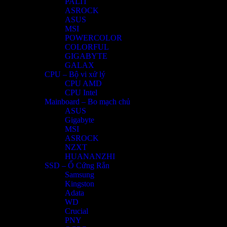
PALIT
ASROCK
ASUS
MSI
POWERCOLOR
COLORFUL
GIGABYTE
GALAX
CPU – Bộ vi xử lý
CPU AMD
CPU Intel
Mainboard – Bo mạch chủ
ASUS
Gigabyte
MSI
ASROCK
NZXT
HUANANZHI
SSD – Ổ Cứng Rắn
Samsung
Kingston
Adata
WD
Crucial
PNY