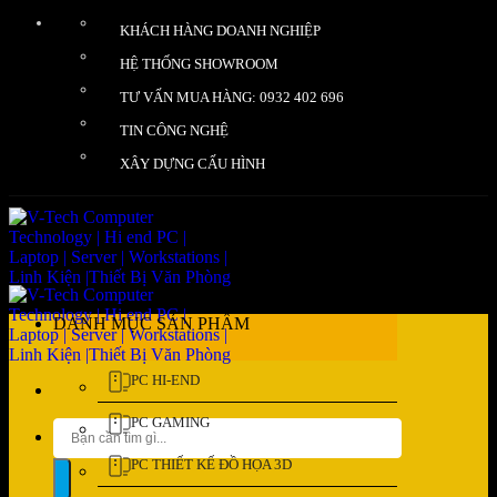
Bỏ
KHÁCH HÀNG DOANH NGHIỆP
qua
nội
HỆ THỐNG SHOWROOM
dung
TƯ VẤN MUA HÀNG: 0932 402 696
TIN CÔNG NGHỆ
XÂY DỰNG CẤU HÌNH
DANH MỤC SẢN PHẨM
PC HI-END
PC GAMING
Tìm
kiếm:
PC THIẾT KẾ ĐỒ HỌA 3D