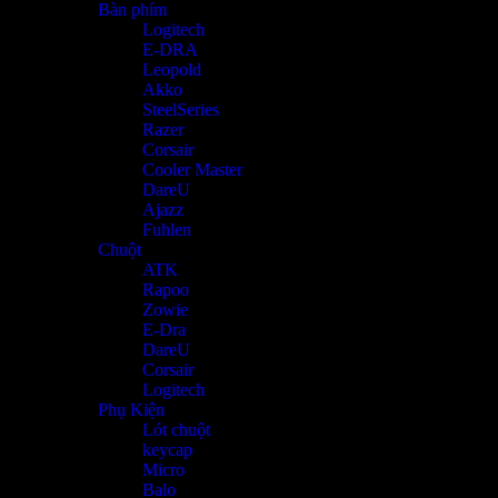
Bàn phím
Logitech
E-DRA
Leopold
Akko
SteelSeries
Razer
Corsair
Cooler Master
DareU
Ajazz
Fuhlen
Chuột
ATK
Rapoo
Zowie
E-Dra
DareU
Corsair
Logitech
Phụ Kiện
Lót chuột
keycap
Micro
Balo