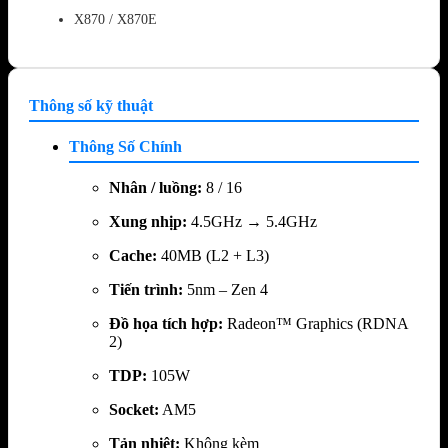
X870 / X870E
Thông số kỹ thuật
Thông Số Chính
Nhân / luồng:
8 / 16
Xung nhịp:
4.5GHz → 5.4GHz
Cache:
40MB (L2 + L3)
Tiến trình:
5nm – Zen 4
Đồ họa tích hợp:
Radeon™ Graphics (RDNA
2)
TDP:
105W
Socket:
AM5
Tản nhiệt:
Không kèm