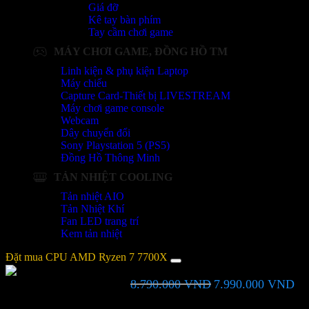
Giá đỡ
Kê tay bàn phím
Tay cầm chơi game
MÁY CHƠI GAME, ĐỒNG HỒ TM
Linh kiện & phụ kiện Laptop
Máy chiếu
Capture Card-Thiết bị LIVESTREAM
Máy chơi game console
Webcam
Dây chuyển đổi
Sony Playstation 5 (PS5)
Đồng Hồ Thông Minh
TẢN NHIỆT COOLING
Tản nhiệt AIO
Tản Nhiệt Khí
Fan LED trang trí
Kem tản nhiệt
Đặt mua CPU AMD Ryzen 7 7700X
Giá
Gi
8.790.000
VND
7.990.000
VND
CPU AMD Ryzen 7 7700X
gốc
hiệ
là:
tại
Bạn vui lòng nhập đúng số điện thoại để chúng tôi sẽ gọi xác nhận