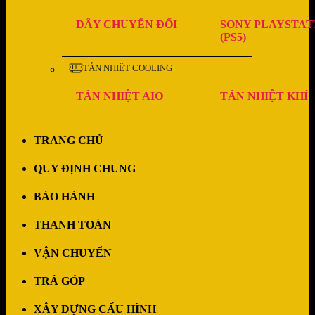
DÂY CHUYỂN ĐỔI
SONY PLAYSTAT
(PS5)
TẢN NHIỆT COOLING
TẢN NHIỆT AIO
TẢN NHIỆT KHÍ
TRANG CHỦ
QUY ĐỊNH CHUNG
BẢO HÀNH
THANH TOÁN
VẬN CHUYỂN
TRẢ GÓP
XÂY DỰNG CẤU HÌNH