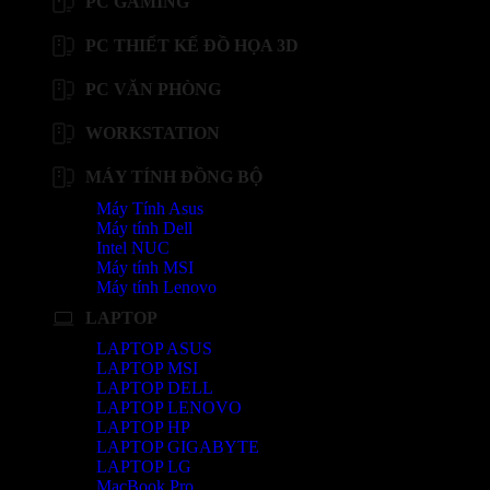
PC GAMING
PC THIẾT KẾ ĐỒ HỌA 3D
PC VĂN PHÒNG
WORKSTATION
MÁY TÍNH ĐỒNG BỘ
Máy Tính Asus
Máy tính Dell
Intel NUC
Máy tính MSI
Máy tính Lenovo
LAPTOP
LAPTOP ASUS
LAPTOP MSI
LAPTOP DELL
LAPTOP LENOVO
LAPTOP HP
LAPTOP GIGABYTE
LAPTOP LG
MacBook Pro