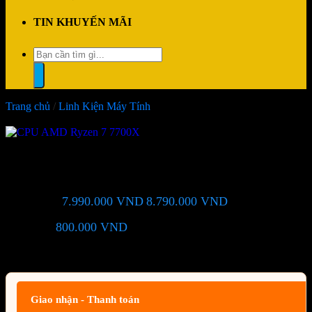
TIN KHUYẾN MÃI
Tìm
kiếm:
Trang chủ
/
Linh Kiện Máy Tính
-9%
CPU AMD Ryzen 7 7700X
7.990.000
VND
8.790.000
VND
Giá chỉ còn:
-9%
800.000
VND
(Tiết kiệm:
)
Giá BiG Sale - Không áp dụng kèm các Khuyến Mãi khác
Giao nhận - Thanh toán