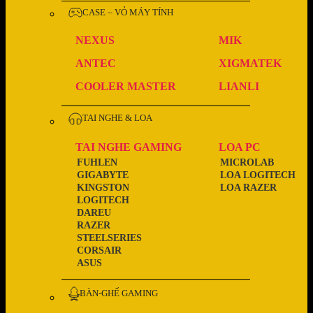
CASE – VỎ MÁY TÍNH
NEXUS
MIK
ANTEC
XIGMATEK
COOLER MASTER
LIANLI
TAI NGHE & LOA
TAI NGHE GAMING
LOA PC
FUHLEN
MICROLAB
GIGABYTE
LOA LOGITECH
KINGSTON
LOA RAZER
LOGITECH
DAREU
RAZER
STEELSERIES
CORSAIR
ASUS
BÀN-GHẾ GAMING