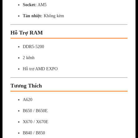
Socket:
AM5
Tản nhiệt:
Không kèm
Hỗ Trợ RAM
DDR5-5200
2 kênh
Hỗ trợ AMD EXPO
Tương Thích
A620
B650 / B650E
X670 / X670E
B840 / B850