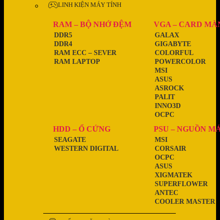
LINH KIỆN MÁY TÍNH
RAM – BỘ NHỚ ĐỆM
VGA – CARD MÀ
DDR5
GALAX
DDR4
GIGABYTE
RAM ECC – SEVER
COLORFUL
RAM LAPTOP
POWERCOLOR
MSI
ASUS
ASROCK
PALIT
INNO3D
OCPC
HDD – Ổ CỨNG
PSU – NGUỒN M
SEAGATE
MSI
WESTERN DIGITAL
CORSAIR
OCPC
ASUS
XIGMATEK
SUPERFLOWER
ANTEC
COOLER MASTER