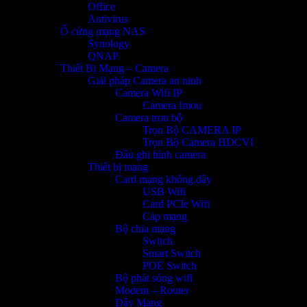
Office
Antivirus
Ổ cứng mạng NAS
Synology
QNAP
Thiết Bị Mạng – Camera
Giải pháp Camera an ninh
Camera Wifi IP
Camera Imou
Camera trọn bộ
Trọn Bộ CAMERA IP
Trọn Bộ Camera HDCVI
Đầu ghi hình camera
Thiết bị mạng
Card mạng không dây
USB Wifi
Card PCIe Wifi
Cáp mạng
Bộ chia mạng
Switch
Smart Switch
POE Switch
Bộ phát sóng wifi
Modem – Router
Dây Mạng