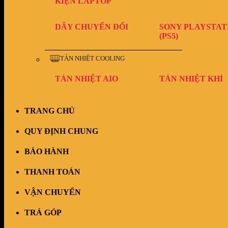
KIỆN LAPTOP
DÂY CHUYỂN ĐỔI
SONY PLAYSTAT
(PS5)
TẢN NHIỆT COOLING
TẢN NHIỆT AIO
TẢN NHIỆT KHÍ
TRANG CHỦ
QUY ĐỊNH CHUNG
BẢO HÀNH
THANH TOÁN
VẬN CHUYỂN
TRẢ GÓP