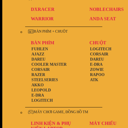
DXRACER
NOBLECHAIRS
WARRIOR
ANDA SEAT
BÀN PHÍM + CHUỘT
BÀN PHÍM
CHUỘT
FUHLEN
LOGITECH
AJAZZ
CORSAIR
DAREU
DAREU
COOLER MASTER
E-DRA
CORSAIR
ZOWIE
RAZER
RAPOO
STEELSERIES
ATK
AKKO
LEOPOLD
E-DRA
LOGITECH
MÁY CHƠI GAME, ĐỒNG HỒ TM
LINH KIỆN & PHỤ
MÁY CHIẾU