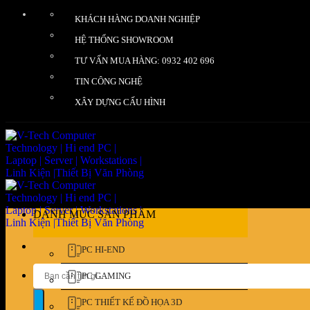
Bỏ
KHÁCH HÀNG DOANH NGHIỆP
qua
nội
HỆ THỐNG SHOWROOM
dung
TƯ VẤN MUA HÀNG: 0932 402 696
TIN CÔNG NGHỆ
XÂY DỰNG CẤU HÌNH
DANH MỤC SẢN PHẨM
PC HI-END
Tìm
PC GAMING
kiếm:
PC THIẾT KẾ ĐỒ HỌA 3D