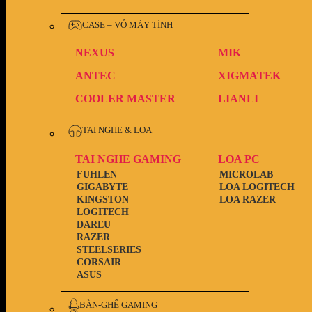
CASE – VỎ MÁY TÍNH
NEXUS
MIK
ANTEC
XIGMATEK
COOLER MASTER
LIANLI
TAI NGHE & LOA
TAI NGHE GAMING
LOA PC
FUHLEN
MICROLAB
GIGABYTE
LOA LOGITECH
KINGSTON
LOA RAZER
LOGITECH
DAREU
RAZER
STEELSERIES
CORSAIR
ASUS
BÀN-GHẾ GAMING