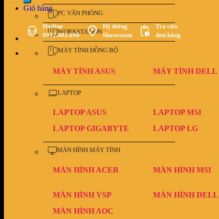
Giỏ hàng
PC VĂN PHÒNG
Hotline
Hệ thống
Tra cứu
WORKSTATION
0932.402.696
Showroom
đơn hàng
MÁY TÍNH ĐỒNG BỘ
MÁY TÍNH ASUS
MÁY TÍNH DELL
LAPTOP
LAPTOP ASUS
LAPTOP MSI
LAPTOP GIGABYTE
LAPTOP LG
MÀN HÌNH MÁY TÍNH
MÀN HÌNH ACER
MÀN HÌNH MSI
MÀN HÌNH VSP
MÀN HÌNH DELL
MÀN HÌNH AOC