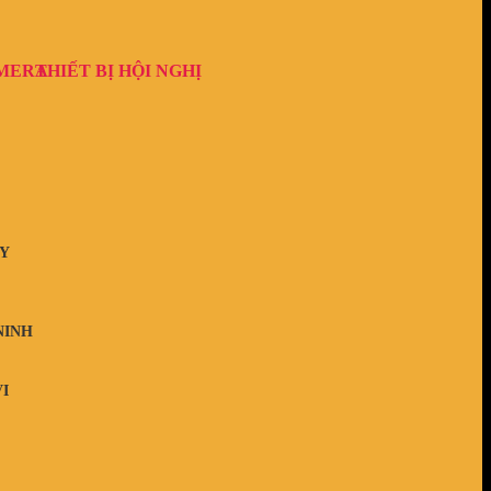
AMERA
THIẾT BỊ HỘI NGHỊ
Y
NINH
I