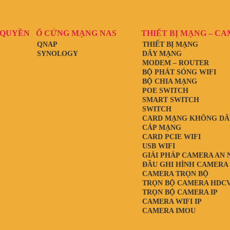
 QUYỀN
Ổ CỨNG MẠNG NAS
THIẾT BỊ MẠNG – C
QNAP
THIẾT BỊ MẠNG
SYNOLOGY
DÂY MẠNG
MODEM – ROUTER
BỘ PHÁT SÓNG WIFI
BỘ CHIA MẠNG
POE SWITCH
SMART SWITCH
SWITCH
CARD MẠNG KHÔNG DÂ
CÁP MẠNG
CARD PCIE WIFI
USB WIFI
GIẢI PHÁP CAMERA AN 
ĐẦU GHI HÌNH CAMERA
CAMERA TRỌN BỘ
TRỌN BỘ CAMERA HDCV
TRỌN BỘ CAMERA IP
CAMERA WIFI IP
CAMERA IMOU