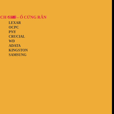
ẠCH CHỦ
SSD – Ổ CỨNG RẮN
LEXAR
OCPC
PNY
CRUCIAL
WD
ADATA
KINGSTON
SAMSUNG