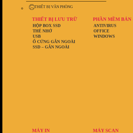
THIẾT BỊ VĂN PHÒNG
THIẾT BỊ LƯU TRỮ
PHẦN MỀM BẢN
HỘP BOX SSD
ANTIVIRUS
THẺ NHỚ
OFFICE
USB
WINDOWS
Ổ CỨNG GẮN NGOÀI
SSD – GẮN NGOÀI
MÁY IN
MÁY SCAN