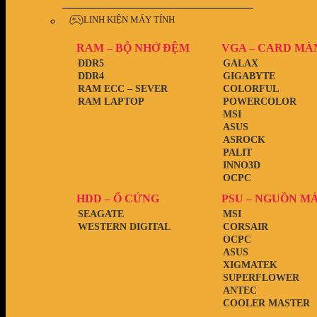
LINH KIỆN MÁY TÍNH
RAM – BỘ NHỚ ĐỆM
VGA – CARD MÀ
DDR5
GALAX
DDR4
GIGABYTE
RAM ECC – SEVER
COLORFUL
RAM LAPTOP
POWERCOLOR
MSI
ASUS
ASROCK
PALIT
INNO3D
OCPC
HDD – Ổ CỨNG
PSU – NGUỒN M
SEAGATE
MSI
WESTERN DIGITAL
CORSAIR
OCPC
ASUS
XIGMATEK
SUPERFLOWER
ANTEC
COOLER MASTER