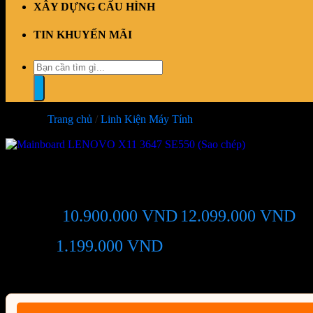
XÂY DỰNG CẤU HÌNH
TIN KHUYẾN MÃI
Tìm
kiếm:
Trang chủ
/
Linh Kiện Máy Tính
-10%
Mainboard LENOVO X11 3647 S
10.900.000
VND
12.099.000
VND
Giá chỉ còn:
-1
1.199.000
VND
(Tiết kiệm:
)
Giá BiG Sale - Không áp dụng kèm các Khuyến Mãi khác