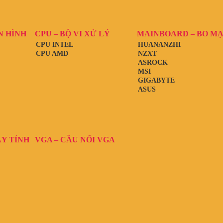
N HÌNH
CPU – BỘ VI XỬ LÝ
MAINBOARD – BO M
CPU INTEL
HUANANZHI
CPU AMD
NZXT
ASROCK
MSI
GIGABYTE
ASUS
ÁY TÍNH
VGA – CẦU NỐI VGA