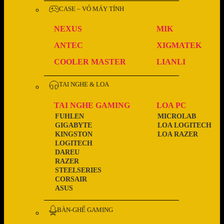
CASE – VỎ MÁY TÍNH
NEXUS
MIK
ANTEC
XIGMATEK
COOLER MASTER
LIANLI
TAI NGHE & LOA
TAI NGHE GAMING
LOA PC
FUHLEN
MICROLAB
GIGABYTE
LOA LOGITECH
KINGSTON
LOA RAZER
LOGITECH
DAREU
RAZER
STEELSERIES
CORSAIR
ASUS
BÀN-GHẾ GAMING