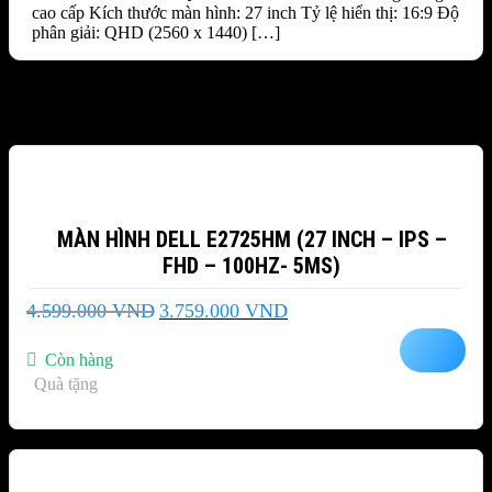
cao cấp Kích thước màn hình: 27 inch Tỷ lệ hiển thị: 16:9 Độ
phân giải: QHD (2560 x 1440) […]
Sản phẩm tương tự
-18%
MÀN HÌNH DELL E2725HM (27 INCH – IPS –
FHD – 100HZ- 5MS)
Giá
Giá
4.599.000
VND
3.759.000
VND
gốc
hiện
là:
tại
Còn hàng
4.599.000 VND.
là:
Quà tặng
3.759.000 VND.
-7%