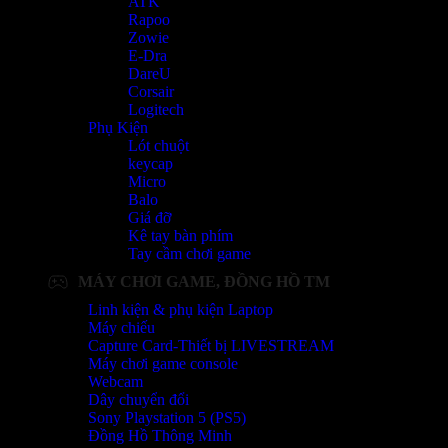
ATK
Rapoo
Zowie
E-Dra
DareU
Corsair
Logitech
Phụ Kiện
Lót chuột
keycap
Micro
Balo
Giá đỡ
Kê tay bàn phím
Tay cầm chơi game
MÁY CHƠI GAME, ĐỒNG HỒ TM
Linh kiện & phụ kiện Laptop
Máy chiếu
Capture Card-Thiết bị LIVESTREAM
Máy chơi game console
Webcam
Dây chuyển đổi
Sony Playstation 5 (PS5)
Đồng Hồ Thông Minh