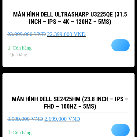
MÀN HÌNH DELL ULTRASHARP U3225QE (31.5
INCH – IPS – 4K – 120HZ – 5MS)
Giá
Giá
23.999.000
VND
22.399.000
VND
gốc
hiện
là:
tại
Còn hàng
23.999.000 VND.
là:
Quà tặng
22.399.000 VND.
-25%
MÀN HÌNH DELL SE2425HM (23.8 INCH – IPS –
FHD – 100HZ – 5MS)
Giá
Giá
3.599.000
VND
2.699.000
VND
gốc
hiện
là:
tại
Còn hàng
3.599.000 VND.
là: