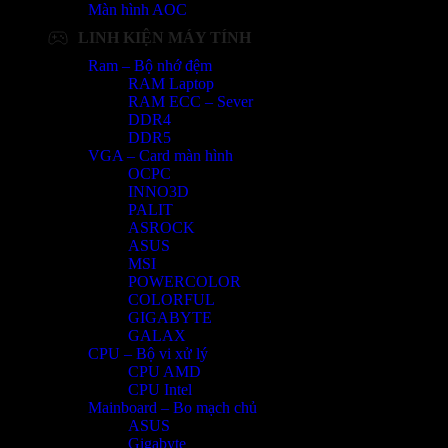
Màn hình AOC
LINH KIỆN MÁY TÍNH
Ram – Bộ nhớ đệm
RAM Laptop
RAM ECC – Sever
DDR4
DDR5
VGA – Card màn hình
OCPC
INNO3D
PALIT
ASROCK
ASUS
MSI
POWERCOLOR
COLORFUL
GIGABYTE
GALAX
CPU – Bộ vi xử lý
CPU AMD
CPU Intel
Mainboard – Bo mạch chủ
ASUS
Gigabyte