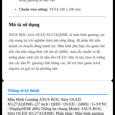
setup gaming & làm việc
Chuẩn treo tường:
VESA 100 x 100 mm
Mô tả sử dụng
ASUS ROG Strix OLED XG27AQDMG là màn hình gaming cao
cấp mang lại trải nghiệm hình ảnh sống động, độ phản hồi siêu
nhanh và chuyển động mượt mà. Màn hình phù hợp cho game thủ
yêu cầu hiệu năng đỉnh với tần số 240Hz, màu sắc chuẩn và độ
tương phản vượt trội từ tấm nền OLED. Đây là lựa chọn lý tưởng
cho các dàn PC gaming chất lượng cao, hỗ trợ chơi game AAA,
eSports và giải trí đa phương tiện.
Thông số kỹ thuật
Màn Hình Gaming ASUS ROG Strix OLED
XG27AQDMG (27 inch / QHD / OLED / 240Hz / G-SYNC
/ DisplayHDR 400) Thông tin chung Model: ASUS ROG
Strix OLED XG27AQDMG Phân khúc: Màn hình gaming