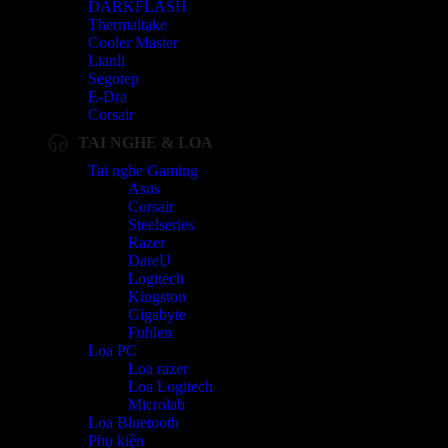
DARKFLASH
Thermaltake
Cooler Master
Lianli
Segotep
E-Dra
Corsair
TAI NGHE & LOA
Tai nghe Gaming
Asus
Corsair
Steelseries
Razer
DareU
Logitech
Kingston
Gigabyte
Fuhlen
Loa PC
Loa razer
Loa Logitech
Microlab
Loa Bluetooth
Phụ kiện