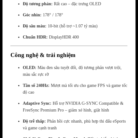
Độ tương phản:
Rất cao – đặc trưng OLED
Góc nhìn:
178° / 178°
Độ sâu màu:
10-bit (hỗ trợ ~1.07 tỷ màu)
Chuẩn HDR:
DisplayHDR 400
Công nghệ & trải nghiệm
OLED:
Màu đen sâu tuyệt đối, độ tương phản vượt trội,
màu sắc rực rỡ
Tần số 240Hz:
Mượt mà tối ưu cho game FPS và game tốc
độ cao
Adaptive Sync:
Hỗ trợ NVIDIA G-SYNC Compatible &
FreeSync Premium Pro – giảm xé hình, giật hình
Độ trễ thấp:
Phản hồi cực nhanh, phù hợp thi đấu eSports
và game cạnh tranh