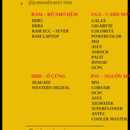
LINH KIỆN MÁY TÍNH
RAM – BỘ NHỚ ĐỆM
VGA – CARD MÀ
DDR5
GALAX
DDR4
GIGABYTE
RAM ECC – SEVER
COLORFUL
RAM LAPTOP
POWERCOLOR
MSI
ASUS
ASROCK
PALIT
INNO3D
OCPC
HDD – Ổ CỨNG
PSU – NGUỒN M
SEAGATE
MSI
WESTERN DIGITAL
CORSAIR
OCPC
ASUS
XIGMATEK
SUPERFLOWER
ANTEC
COOLER MASTER