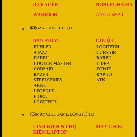
DXRACER
NOBLECHAIRS
WARRIOR
ANDA SEAT
BÀN PHÍM + CHUỘT
BÀN PHÍM
CHUỘT
FUHLEN
LOGITECH
AJAZZ
CORSAIR
DAREU
DAREU
COOLER MASTER
E-DRA
CORSAIR
ZOWIE
RAZER
RAPOO
STEELSERIES
ATK
AKKO
LEOPOLD
E-DRA
LOGITECH
MÁY CHƠI GAME, ĐỒNG HỒ TM
LINH KIỆN & PHỤ
MÁY CHIẾU
KIỆN LAPTOP