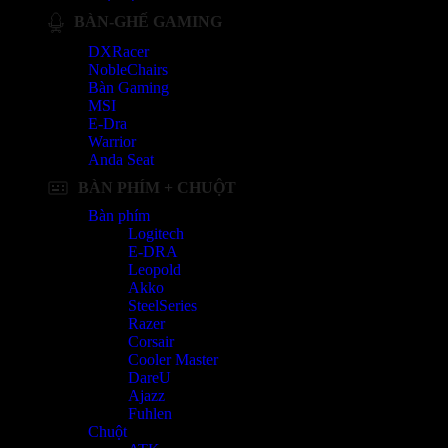
BÀN-GHẾ GAMING
DXRacer
NobleChairs
Bàn Gaming
MSI
E-Dra
Warrior
Anda Seat
BÀN PHÍM + CHUỘT
Bàn phím
Logitech
E-DRA
Leopold
Akko
SteelSeries
Razer
Corsair
Cooler Master
DareU
Ajazz
Fuhlen
Chuột