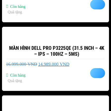
là:
tại
Còn hàng
3.999.000 VND.
là:
Quà tặng
3.399.000 VND.
-12%
MÀN HÌNH DELL PRO P3225QE (31.5 INCH – 4K
– IPS – 100HZ – 5MS)
Giá
Giá
16.999.000
VND
14.989.000
VND
gốc
hiện
là:
tại
Còn hàng
16.999.000 VND.
là:
Quà tặng
14.989.000 VND.
-15%