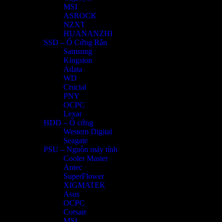
MSI
ASROCK
NZXT
HUANANZHI
SSD – Ổ Cứng Rắn
Samsung
Kingston
Adata
WD
Crucial
PNY
OCPC
Lexar
HDD – Ổ cứng
Western Digital
Seagate
PSU – Nguồn máy tính
Cooler Master
Antec
SuperFlower
XIGMATEK
Asus
OCPC
Corsair
MSI