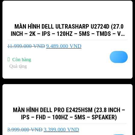
MÀN HÌNH DELL ULTRASHARP U2724D (27.0
INCH – 2K – IPS – 120HZ – 5MS – TMDS – VRR
– USB TYPEC)
Giá
Giá
11.999.000
VND
9.489.000
VND
gốc
hiện
là:
tại
Còn hàng
11.999.000 VND.
là:
Quà tặng
9.489.000 VND.
-15%
MÀN HÌNH DELL PRO E2425HSM (23.8 INCH –
IPS – FHD – 100HZ – 5MS – SPEAKER)
Giá
Giá
3.999.000
VND
3.399.000
VND
gốc
hiện