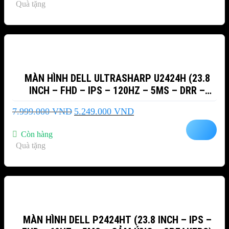
Quà tặng
2.699.000 VND.
-34%
MÀN HÌNH DELL ULTRASHARP U2424H (23.8
INCH – FHD – IPS – 120HZ – 5MS – DRR –
TMDS – USB TYPEC)
Giá
Giá
7.999.000
VND
5.249.000
VND
gốc
hiện
là:
tại
Còn hàng
7.999.000 VND.
là:
Quà tặng
5.249.000 VND.
-7%
MÀN HÌNH DELL P2424HT (23.8 INCH – IPS –