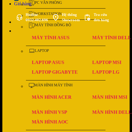
PC VĂN PHÒNG
Giỏ hàng
WORKSTATION
Hotline
Hệ thống
Tra cứu
0932.402.696
Showroom
đơn hàng
MÁY TÍNH ĐỒNG BỘ
MÁY TÍNH ASUS
MÁY TÍNH DELL
LAPTOP
LAPTOP ASUS
LAPTOP MSI
LAPTOP GIGABYTE
LAPTOP LG
MÀN HÌNH MÁY TÍNH
MÀN HÌNH ACER
MÀN HÌNH MSI
MÀN HÌNH VSP
MÀN HÌNH DELL
MÀN HÌNH AOC