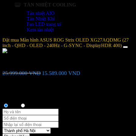
TẢN NHIỆT COOLING
Tản nhiệt AIO
Tản Nhiệt Khí
Fan LED trang trí
Kem tản nhiệt
Đặt mua Màn hình ASUS ROG Strix OLED XG27AQDMG (27
inch - QHD - OLED - 240Hz - G-SYNC - DisplayHDR 400)
Màn hình ASUS ROG Strix OLED XG27AQDMG (27 inch -
QHD - OLED - 240Hz - G-SYNC - DisplayHDR 400)
Giá
Giá
25.999.000
VND
15.589.000
VND
gốc
hiện
là:
tại
Bạn vui lòng nhập đúng số điện thoại để chúng tôi sẽ gọi xác nhận
25.999.000 VND.
là:
đơn hàng trước khi giao hàng. Xin cảm ơn!
15.589.000 VND.
Thông tin người mua
Anh
Chị