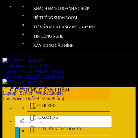
Bỏ
KHÁCH HÀNG DOANH NGHIỆP
qua
nội
HỆ THỐNG SHOWROOM
dung
TƯ VẤN MUA HÀNG: 0932 402 696
TIN CÔNG NGHỆ
XÂY DỰNG CẤU HÌNH
DANH MỤC SẢN PHẨM
PC HI-END
PC GAMING
Tìm
kiếm:
PC THIẾT KẾ ĐỒ HỌA 3D