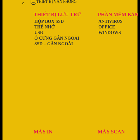
THIẾT BỊ VĂN PHÒNG
THIẾT BỊ LƯU TRỮ
PHẦN MỀM BẢN
HỘP BOX SSD
ANTIVIRUS
THẺ NHỚ
OFFICE
USB
WINDOWS
Ổ CỨNG GẮN NGOÀI
SSD – GẮN NGOÀI
MÁY IN
MÁY SCAN