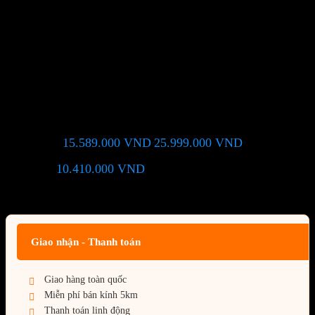
Màn hình ASUS ROG Strix
OLED XG27AQDMG (27 inch
– QHD – OLED – 240Hz – G-
SYNC – DisplayHDR 400)
15.589.000
VND
25.999.000
VND
Giá chỉ còn:
-40%
10.410.000
VND
(Tiết kiệm:
)
Giá BiG Sale - Không áp dụng kèm các Khuyến Mãi khác
Giao nhận - Thanh toán
Giao hàng toàn quốc
Miễn phí bán kính 5km
Thanh toán linh động