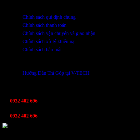
HỖ TRỢ KHÁCH HÀNG
Chính sách qui định chung
Chính sách thanh toán
Chính sách vận chuyển và giao nhận
Chính sách xử lý khiếu nại
Chính sách bảo mật
THÔNG TIN KHUYẾN MÃI
Hướng Dẫn Trả Góp tại V-TECH
TỔNG ĐÀI HỖ TRỢ
Kinh Doanh
0932 402 696
Kỹ thuật bảo hành
0932 402 696