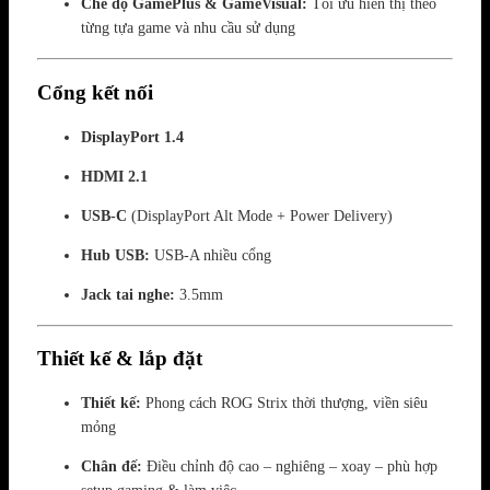
Chế độ GamePlus & GameVisual:
Tối ưu hiển thị theo
từng tựa game và nhu cầu sử dụng
Cổng kết nối
DisplayPort 1.4
HDMI 2.1
USB-C
(DisplayPort Alt Mode + Power Delivery)
Hub USB:
USB-A nhiều cổng
Jack tai nghe:
3.5mm
Thiết kế & lắp đặt
Thiết kế:
Phong cách ROG Strix thời thượng, viền siêu
mỏng
Chân đế:
Điều chỉnh độ cao – nghiêng – xoay – phù hợp