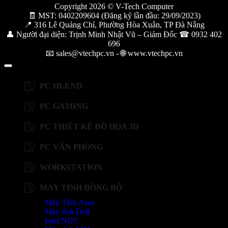
Copyright 2026 © V-Tech Computer
🧾 MST: 0402209604 (Đăng ký lần đầu: 29/09/2023)
📍 316 Lê Quảng Chí, Phường Hòa Xuân, TP Đà Nẵng
👤 Người đại diện: Trịnh Minh Nhật Vũ – Giám Đốc ☎ 0932 402
696
📧 sales@vtechpc.vn - 🌐 www.vtechpc.vn
PC HI-END
PC GAMING
PC THIẾT KẾ ĐỒ HỌA 3D
PC VĂN PHÒNG
WORKSTATION
MÁY TÍNH ĐỒNG BỘ
Máy Tính Asus
Máy tính Dell
Intel NUC