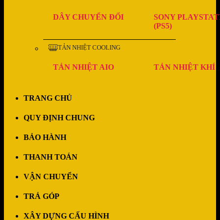
DÂY CHUYỂN ĐỔI
SONY PLAYSTAT
(PS5)
TẢN NHIỆT COOLING
TẢN NHIỆT AIO
TẢN NHIỆT KHÍ
TRANG CHỦ
QUY ĐỊNH CHUNG
BẢO HÀNH
THANH TOÁN
VẬN CHUYỂN
TRẢ GÓP
XÂY DỰNG CẤU HÌNH