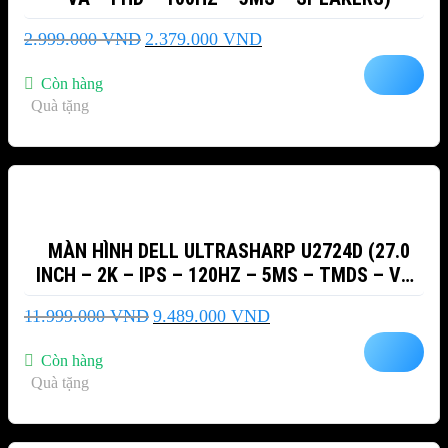
Giá
Giá
2.999.000
VND
2.379.000
VND
gốc
hiện
là:
tại
Còn hàng
2.999.000 VND.
là:
Quà tặng
2.379.000 VND.
-21%
MÀN HÌNH DELL ULTRASHARP U2724D (27.0
INCH – 2K – IPS – 120HZ – 5MS – TMDS – VRR
– USB TYPEC)
Giá
Giá
11.999.000
VND
9.489.000
VND
gốc
hiện
là:
tại
Còn hàng
11.999.000 VND.
là:
Quà tặng
9.489.000 VND.
-40%