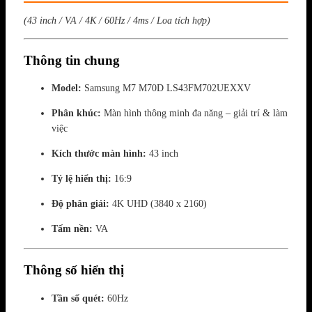
(43 inch / VA / 4K / 60Hz / 4ms / Loa tích hợp)
Thông tin chung
Model:
Samsung
M7 M70D LS43FM702UEXXV
Phân khúc:
Màn hình thông minh đa năng – giải trí & làm
việc
Kích thước màn hình:
43 inch
Tỷ lệ hiển thị:
16:9
Độ phân giải:
4K UHD (3840 x 2160)
Tấm nền:
VA
Thông số hiển thị
Tần số quét:
60Hz