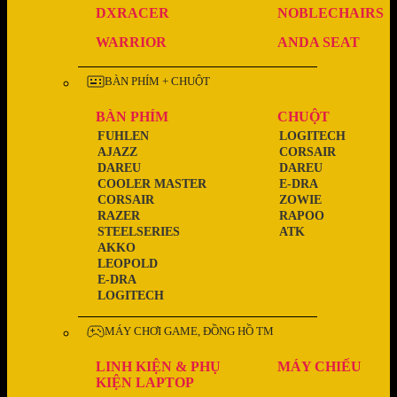
DXRACER
NOBLECHAIRS
WARRIOR
ANDA SEAT
BÀN PHÍM + CHUỘT
BÀN PHÍM
CHUỘT
FUHLEN
LOGITECH
AJAZZ
CORSAIR
DAREU
DAREU
COOLER MASTER
E-DRA
CORSAIR
ZOWIE
RAZER
RAPOO
STEELSERIES
ATK
AKKO
LEOPOLD
E-DRA
LOGITECH
MÁY CHƠI GAME, ĐỒNG HỒ TM
LINH KIỆN & PHỤ
MÁY CHIẾU
KIỆN LAPTOP