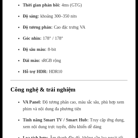
Thời gian phản hồi:
4ms (GTG)
Độ sáng:
khoảng 300–350 nits
Độ tương phản:
Cao đặc trưng VA
Góc nhìn:
178° / 178°
Độ sâu màu:
8-bit
Dải màu:
sRGB rộng
Hỗ trợ HDR:
HDR10
Công nghệ & trải nghiệm
VA Panel:
Độ tương phản cao, màu sắc sâu, phù hợp xem
phim và nội dung đa phương tiện
Tính năng Smart TV / Smart Hub:
Truy cập ứng dụng,
xem nội dung trực tuyến, điều khiển dễ dàng
Loa tích hợp:
Âm thanh đầy đủ, không cần loa ngoài tối