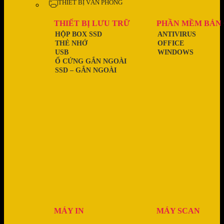
THIẾT BỊ VĂN PHÒNG
THIẾT BỊ LƯU TRỮ
PHẦN MỀM BẢN
HỘP BOX SSD
ANTIVIRUS
THẺ NHỚ
OFFICE
USB
WINDOWS
Ổ CỨNG GẮN NGOÀI
SSD – GẮN NGOÀI
MÁY IN
MÁY SCAN