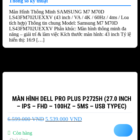
Thông số kỹ thuật
Màn Hình Thông Minh SAMSUNG M7 M70D
LS43FM702UEXXV (43 inch / VA / 4K / 60Hz / 4ms / Loa
tích hợp) Thông tin chung Model: Samsung M7 M70D
LS43FM702UEXXV Phân khúc: Màn hình thông minh đa
năng – giải trí & làm việc Kích thước màn hình: 43 inch Tỷ lệ
hiển thị: 16:9 […]
Sản phẩm tương tự
-16%
MÀN HÌNH DELL PRO PLUS P2725H (27.0 INCH
– IPS – FHD – 100HZ – 5MS – USB TYPEC)
Giá
Giá
6.599.000
VND
5.539.000
VND
gốc
hiện
là:
tại
Còn hàng
6.599.000 VND.
là:
Quà tặng