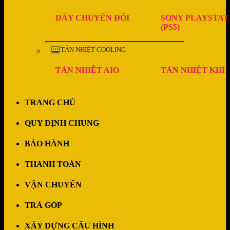
DÂY CHUYỂN ĐỔI
SONY PLAYSTAT
(PS5)
TẢN NHIỆT COOLING
TẢN NHIỆT AIO
TẢN NHIỆT KHÍ
TRANG CHỦ
QUY ĐỊNH CHUNG
BẢO HÀNH
THANH TOÁN
VẬN CHUYỂN
TRẢ GÓP
XÂY DỰNG CẤU HÌNH