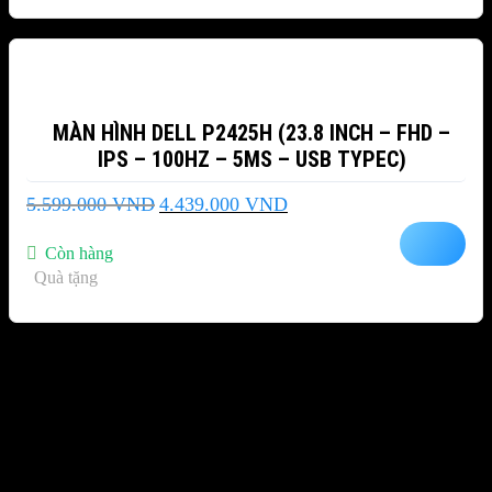
-21%
MÀN HÌNH DELL P2425H (23.8 INCH – FHD –
IPS – 100HZ – 5MS – USB TYPEC)
Giá
Giá
5.599.000
VND
4.439.000
VND
gốc
hiện
là:
tại
Còn hàng
5.599.000 VND.
là:
Quà tặng
4.439.000 VND.
Sản phẩm đã xem
Bạn chưa xem sản phẩm nào.
THÔNG TIN LIÊN HỆ