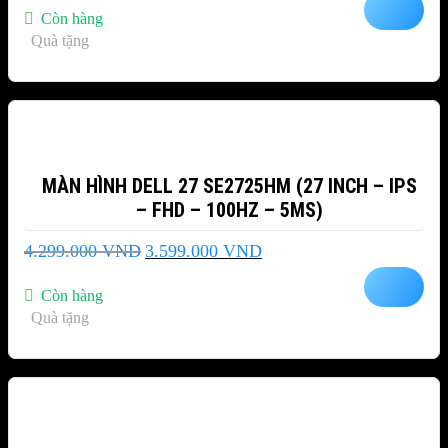
là:
tại
Còn hàng
8.999.000 VND.
là:
Quà tặng
8.399.000 VND.
-16%
MÀN HÌNH DELL 27 SE2725HM (27 INCH – IPS
– FHD – 100HZ – 5MS)
Giá
Giá
4.299.000
VND
3.599.000
VND
gốc
hiện
là:
tại
Còn hàng
4.299.000 VND.
là:
Quà tặng
3.599.000 VND.
-19%