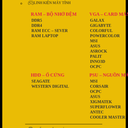
LINH KIỆN MÁY TÍNH
RAM – BỘ NHỚ ĐỆM
VGA – CARD MÀ
DDR5
GALAX
DDR4
GIGABYTE
RAM ECC – SEVER
COLORFUL
RAM LAPTOP
POWERCOLOR
MSI
ASUS
ASROCK
PALIT
INNO3D
OCPC
HDD – Ổ CỨNG
PSU – NGUỒN M
SEAGATE
MSI
WESTERN DIGITAL
CORSAIR
OCPC
ASUS
XIGMATEK
SUPERFLOWER
ANTEC
COOLER MASTER