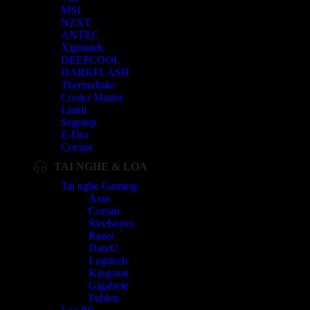
MSI
NZXT
ANTEC
Xigmatek
DEEPCOOL
DARKFLASH
Thermaltake
Cooler Master
Lianli
Segotep
E-Dra
Corsair
TAI NGHE & LOA
Tai nghe Gaming
Asus
Corsair
Steelseries
Razer
DareU
Logitech
Kingston
Gigabyte
Fuhlen