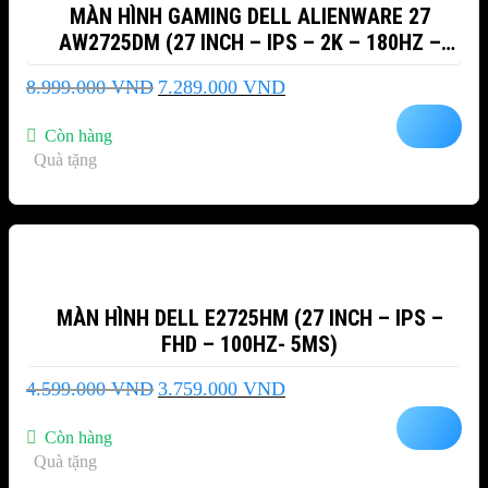
MÀN HÌNH GAMING DELL ALIENWARE 27
AW2725DM (27 INCH – IPS – 2K – 180HZ –
1MS)
Giá
Giá
8.999.000
VND
7.289.000
VND
gốc
hiện
là:
tại
Còn hàng
8.999.000 VND.
là:
Quà tặng
7.289.000 VND.
-18%
MÀN HÌNH DELL E2725HM (27 INCH – IPS –
FHD – 100HZ- 5MS)
Giá
Giá
4.599.000
VND
3.759.000
VND
gốc
hiện
là:
tại
Còn hàng
4.599.000 VND.
là:
Quà tặng
3.759.000 VND.