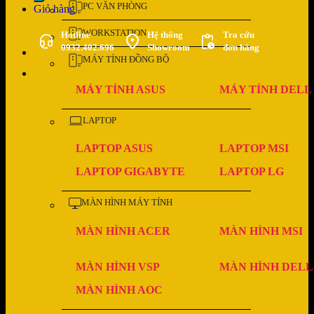
PC VĂN PHÒNG
Giỏ hàng
WORKSTATION
Hotline
Hệ thống
Tra cứu
0932.402.696
Showroom
đơn hàng
MÁY TÍNH ĐỒNG BỘ
MÁY TÍNH ASUS
MÁY TÍNH DELL
LAPTOP
LAPTOP ASUS
LAPTOP MSI
LAPTOP GIGABYTE
LAPTOP LG
MÀN HÌNH MÁY TÍNH
MÀN HÌNH ACER
MÀN HÌNH MSI
MÀN HÌNH VSP
MÀN HÌNH DELL
MÀN HÌNH AOC