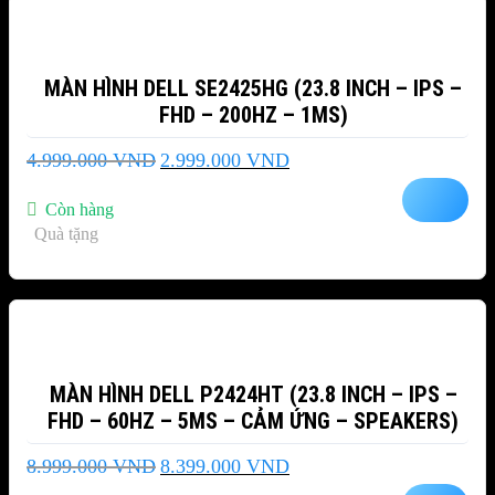
MÀN HÌNH DELL SE2425HG (23.8 INCH – IPS –
FHD – 200HZ – 1MS)
Giá
Giá
4.999.000
VND
2.999.000
VND
gốc
hiện
là:
tại
Còn hàng
4.999.000 VND.
là:
Quà tặng
2.999.000 VND.
-7%
MÀN HÌNH DELL P2424HT (23.8 INCH – IPS –
FHD – 60HZ – 5MS – CẢM ỨNG – SPEAKERS)
Giá
Giá
8.999.000
VND
8.399.000
VND
gốc
hiện