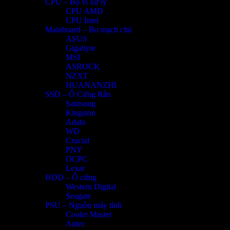
CPU – Bộ vi xử lý
CPU AMD
CPU Intel
Mainboard – Bo mạch chủ
ASUS
Gigabyte
MSI
ASROCK
NZXT
HUANANZHI
SSD – Ổ Cứng Rắn
Samsung
Kingston
Adata
WD
Crucial
PNY
OCPC
Lexar
HDD – Ổ cứng
Western Digital
Seagate
PSU – Nguồn máy tính
Cooler Master
Antec