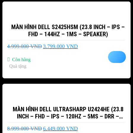
MÀN HÌNH DELL S2425HSM (23.8 INCH – IPS –
FHD – 144HZ – 1MS – SPEAKER)
Giá
Giá
4.999.000
VND
3.799.000
VND
gốc
hiện
là:
tại
Còn hàng
4.999.000 VND.
là:
Quà tặng
3.799.000 VND.
-28%
MÀN HÌNH DELL ULTRASHARP U2424HE (23.8
INCH – FHD – IPS – 120HZ – 5MS – DRR –
TMDS – USB TYPEC – NETWORK RJ45)
Giá
Giá
8.999.000
VND
6.449.000
VND