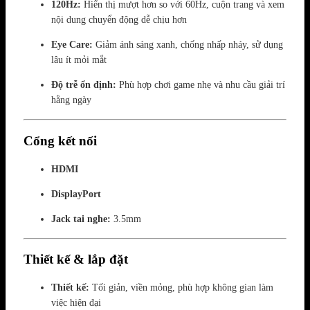
120Hz:
Hiển thị mượt hơn so với 60Hz, cuộn trang và xem
nội dung chuyển động dễ chịu hơn
Eye Care:
Giảm ánh sáng xanh, chống nhấp nháy, sử dụng
lâu ít mỏi mắt
Độ trễ ổn định:
Phù hợp chơi game nhẹ và nhu cầu giải trí
hằng ngày
Cổng kết nối
HDMI
DisplayPort
Jack tai nghe:
3.5mm
Thiết kế & lắp đặt
Thiết kế:
Tối giản, viền mỏng, phù hợp không gian làm
việc hiện đại