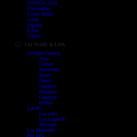
DARKFLASH
Thermaltake
Cooler Master
Lianli
Segotep
E-Dra
Corsair
TAI NGHE & LOA
Tai nghe Gaming
Asus
Corsair
Steelseries
Razer
DareU
Logitech
Kingston
Gigabyte
Fuhlen
Loa PC
Loa razer
Loa Logitech
Microlab
Loa Bluetooth
Phụ kiện