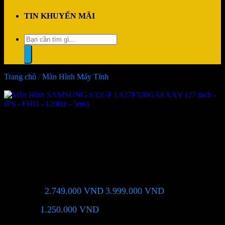
TIN KHUYẾN MÃI
Tìm
kiếm:
Trang chủ
/
Màn Hình Máy Tính
-31%
Màn Hình SAMSUNG S32GF
LS27F320GAEXXV (27 inch –
IPS – FHD – 120Hz – 5ms)
2.749.000
VND
3.999.000
VND
Giá chỉ còn:
-31%
1.250.000
VND
(Tiết kiệm:
)