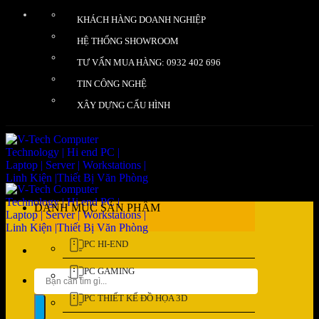
Bỏ
KHÁCH HÀNG DOANH NGHIỆP
qua
nội
HỆ THỐNG SHOWROOM
dung
TƯ VẤN MUA HÀNG: 0932 402 696
TIN CÔNG NGHỆ
XÂY DỰNG CẤU HÌNH
DANH MỤC SẢN PHẨM
PC HI-END
PC GAMING
Tìm
kiếm:
PC THIẾT KẾ ĐỒ HỌA 3D