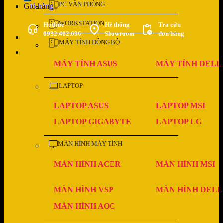
PC VĂN PHÒNG
Giỏ hàng
WORKSTATION
Hotline
Hệ thống
Tra cứu
0932.402.696
Showroom
đơn hàng
MÁY TÍNH ĐỒNG BỘ
MÁY TÍNH ASUS
MÁY TÍNH DELL
LAPTOP
LAPTOP ASUS
LAPTOP MSI
LAPTOP GIGABYTE
LAPTOP LG
MÀN HÌNH MÁY TÍNH
MÀN HÌNH ACER
MÀN HÌNH MSI
MÀN HÌNH VSP
MÀN HÌNH DELL
MÀN HÌNH AOC