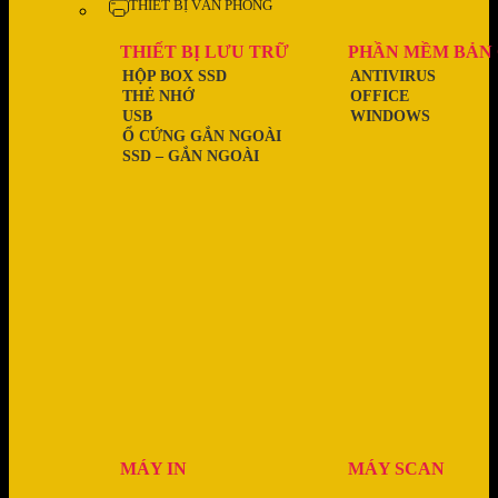
THIẾT BỊ VĂN PHÒNG
THIẾT BỊ LƯU TRỮ
PHẦN MỀM BẢN
HỘP BOX SSD
ANTIVIRUS
THẺ NHỚ
OFFICE
USB
WINDOWS
Ổ CỨNG GẮN NGOÀI
SSD – GẮN NGOÀI
MÁY IN
MÁY SCAN