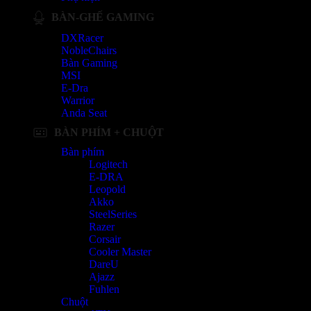
BÀN-GHẾ GAMING
DXRacer
NobleChairs
Bàn Gaming
MSI
E-Dra
Warrior
Anda Seat
BÀN PHÍM + CHUỘT
Bàn phím
Logitech
E-DRA
Leopold
Akko
SteelSeries
Razer
Corsair
Cooler Master
DareU
Ajazz
Fuhlen
Chuột