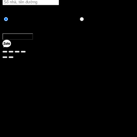
Vận chuyển:
Hình thức thanh toán
Chuyển khoản ngân hàng trực tiếp
Thanh toán khi nhận
hàng
Tổng:
Đặt hàng ngay