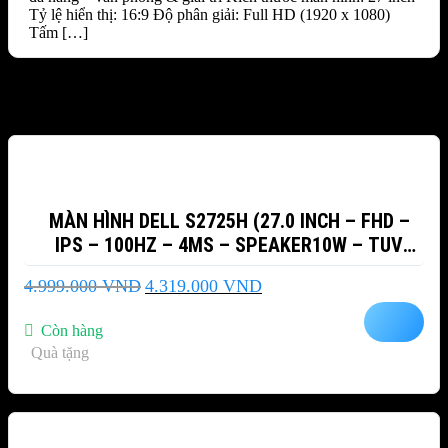
Tỷ lệ hiển thị: 16:9 Độ phân giải: Full HD (1920 x 1080)
Tấm […]
Sản phẩm tương tự
-14%
MÀN HÌNH DELL S2725H (27.0 INCH – FHD –
IPS – 100HZ – 4MS – SPEAKER10W – TUV
EYECOMFORT4)
Giá
Giá
4.999.000
VND
4.319.000
VND
gốc
hiện
là:
tại
Còn hàng
4.999.000 VND.
là:
Quà tặng
4.319.000 VND.
-20%