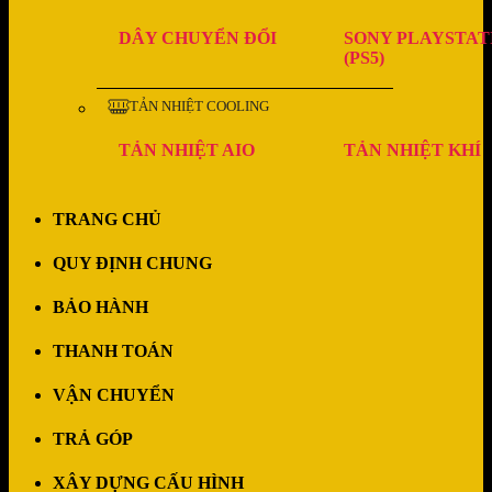
DÂY CHUYỂN ĐỔI
SONY PLAYSTAT
(PS5)
TẢN NHIỆT COOLING
TẢN NHIỆT AIO
TẢN NHIỆT KHÍ
TRANG CHỦ
QUY ĐỊNH CHUNG
BẢO HÀNH
THANH TOÁN
VẬN CHUYỂN
TRẢ GÓP
XÂY DỰNG CẤU HÌNH