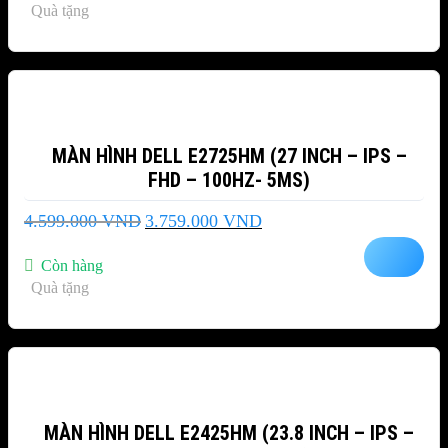
Quà tặng
23.989.000 VND.
-18%
MÀN HÌNH DELL E2725HM (27 INCH – IPS –
FHD – 100HZ- 5MS)
Giá
Giá
4.599.000
VND
3.759.000
VND
gốc
hiện
là:
tại
Còn hàng
4.599.000 VND.
là:
Quà tặng
3.759.000 VND.
-25%
MÀN HÌNH DELL E2425HM (23.8 INCH – IPS –