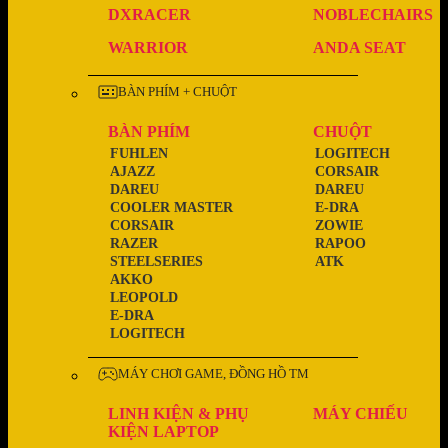
DXRACER
NOBLECHAIRS
WARRIOR
ANDA SEAT
BÀN PHÍM + CHUỘT
BÀN PHÍM
CHUỘT
FUHLEN
LOGITECH
AJAZZ
CORSAIR
DAREU
DAREU
COOLER MASTER
E-DRA
CORSAIR
ZOWIE
RAZER
RAPOO
STEELSERIES
ATK
AKKO
LEOPOLD
E-DRA
LOGITECH
MÁY CHƠI GAME, ĐỒNG HỒ TM
LINH KIỆN & PHỤ
MÁY CHIẾU
KIỆN LAPTOP