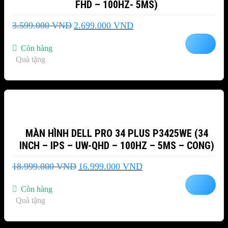
FHD – 100HZ- 5MS)
Giá
Giá
3.599.000
VND
2.699.000
VND
gốc
hiện
là:
tại
Còn hàng
3.599.000 VND.
là:
Quà tặng
2.699.000 VND.
-11%
MÀN HÌNH DELL PRO 34 PLUS P3425WE (34
INCH – IPS – UW-QHD – 100HZ – 5MS – CONG)
Giá
Giá
18.999.000
VND
16.999.000
VND
gốc
hiện
là:
tại
Còn hàng
18.999.000 VND.
là:
Quà tặng
16.999.000 VND.
-24%