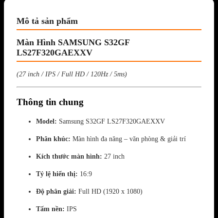
Mô tả sản phẩm
Màn Hình SAMSUNG S32GF
LS27F320GAEXXV
(27 inch / IPS / Full HD / 120Hz / 5ms)
Thông tin chung
Model:
Samsung
S32GF LS27F320GAEXXV
Phân khúc:
Màn hình đa năng – văn phòng & giải trí
Kích thước màn hình:
27 inch
Tỷ lệ hiển thị:
16:9
Độ phân giải:
Full HD (1920 x 1080)
Tấm nền:
IPS