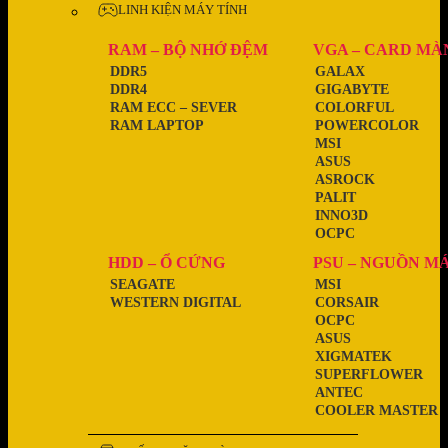
LINH KIỆN MÁY TÍNH
RAM – BỘ NHỚ ĐỆM
VGA – CARD MÀ
DDR5
GALAX
DDR4
GIGABYTE
RAM ECC – SEVER
COLORFUL
RAM LAPTOP
POWERCOLOR
MSI
ASUS
ASROCK
PALIT
INNO3D
OCPC
HDD – Ổ CỨNG
PSU – NGUỒN M
SEAGATE
MSI
WESTERN DIGITAL
CORSAIR
OCPC
ASUS
XIGMATEK
SUPERFLOWER
ANTEC
COOLER MASTER