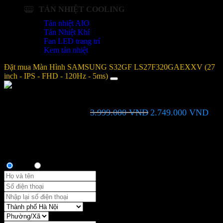
TẢN NHIỆT COOLING
Tản nhiệt AIO
Tản Nhiệt Khí
Fan LED trang trí
Kem tản nhiệt
Đặt mua Màn Hình SAMSUNG S32GF LS27F320GAEXXV (27
inch - IPS - FHD - 120Hz - 5ms)
Màn Hình SAMSUNG S32GF LS27F320GAEXXV (27 inch -
Giá
Giá
3.999.000
VND
2.749.000
VND
IPS - FHD - 120Hz - 5ms)
gốc
hiện
là:
tại
Bạn vui lòng nhập đúng số điện thoại để chúng tôi sẽ gọi xác nhận
3.999.000 VND.
là:
đơn hàng trước khi giao hàng. Xin cảm ơn!
2.7
Thông tin người mua
Anh
Chị