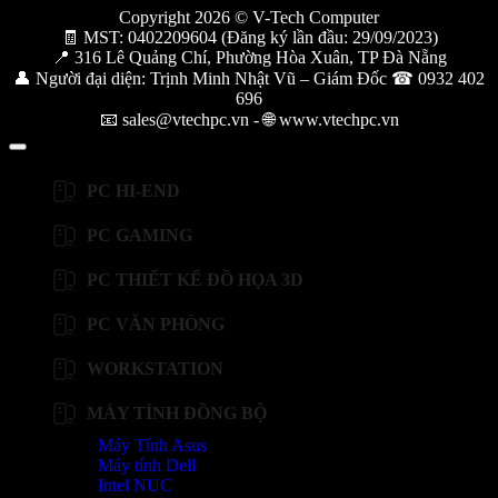
Copyright 2026 © V-Tech Computer
🧾 MST: 0402209604 (Đăng ký lần đầu: 29/09/2023)
📍 316 Lê Quảng Chí, Phường Hòa Xuân, TP Đà Nẵng
👤 Người đại diện: Trịnh Minh Nhật Vũ – Giám Đốc ☎ 0932 402
696
📧 sales@vtechpc.vn - 🌐 www.vtechpc.vn
PC HI-END
PC GAMING
PC THIẾT KẾ ĐỒ HỌA 3D
PC VĂN PHÒNG
WORKSTATION
MÁY TÍNH ĐỒNG BỘ
Máy Tính Asus
Máy tính Dell
Intel NUC