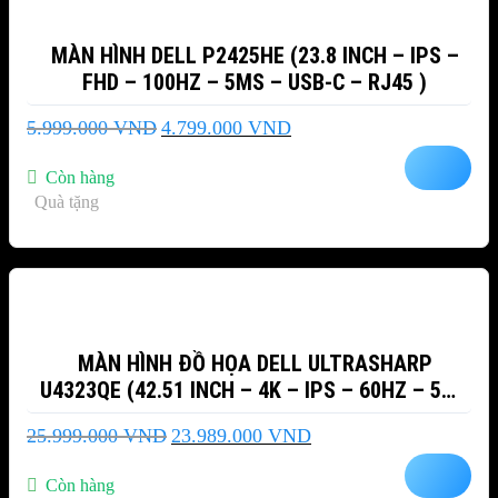
MÀN HÌNH DELL P2425HE (23.8 INCH – IPS –
FHD – 100HZ – 5MS – USB-C – RJ45 )
Giá
Giá
5.999.000
VND
4.799.000
VND
gốc
hiện
là:
tại
Còn hàng
5.999.000 VND.
là:
Quà tặng
4.799.000 VND.
-8%
MÀN HÌNH ĐỒ HỌA DELL ULTRASHARP
U4323QE (42.51 INCH – 4K – IPS – 60HZ – 5MS
– USB TYPEC – NETWORK RJ45 – SPEAKER –
Giá
Giá
25.999.000
VND
23.989.000
VND
ANALOGAUDIO)
gốc
hiện
là:
tại
Còn hàng
25.999.000 VND.
là: