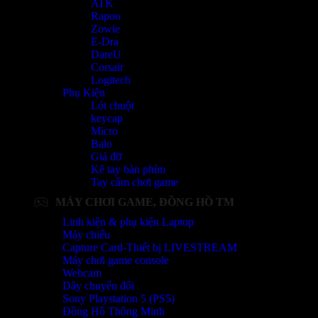
ATK
Rapoo
Zowie
E-Dra
DareU
Corsair
Logitech
Phụ Kiện
Lót chuột
keycap
Micro
Balo
Giá đỡ
Kê tay bàn phím
Tay cầm chơi game
MÁY CHƠI GAME, ĐỒNG HỒ TM
Linh kiện & phụ kiện Laptop
Máy chiếu
Capture Card-Thiết bị LIVESTREAM
Máy chơi game console
Webcam
Dây chuyển đổi
Sony Playstation 5 (PS5)
Đồng Hồ Thông Minh