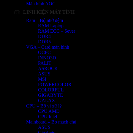
Màn hình AOC
LINH KIỆN MÁY TÍNH
Ram – Bộ nhớ đệm
RAM Laptop
RAM ECC – Sever
DDR4
DDR5
VGA – Card màn hình
OCPC
INNO3D
PALIT
ASROCK
ASUS
MSI
POWERCOLOR
COLORFUL
GIGABYTE
GALAX
CPU – Bộ vi xử lý
CPU AMD
CPU Intel
Mainboard – Bo mạch chủ
ASUS
Gigabyte