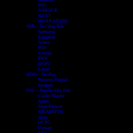
MSI
ASROCK
NZXT
HUANANZHI
SSD – Ổ Cứng Rắn
Samsung
Kingston
Adata
WD
Crucial
PNY
OCPC
Lexar
HDD – Ổ cứng
Western Digital
Seagate
PSU – Nguồn máy tính
Cooler Master
Antec
SuperFlower
XIGMATEK
Asus
OCPC
Corsair