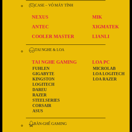
CASE – VỎ MÁY TÍNH
NEXUS
MIK
ANTEC
XIGMATEK
COOLER MASTER
LIANLI
TAI NGHE & LOA
TAI NGHE GAMING
LOA PC
FUHLEN
MICROLAB
GIGABYTE
LOA LOGITECH
KINGSTON
LOA RAZER
LOGITECH
DAREU
RAZER
STEELSERIES
CORSAIR
ASUS
BÀN-GHẾ GAMING