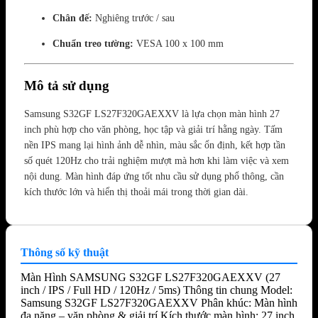
Chân đế:
Nghiêng trước / sau
Chuẩn treo tường:
VESA 100 x 100 mm
Mô tả sử dụng
Samsung S32GF LS27F320GAEXXV là lựa chọn màn hình 27
inch phù hợp cho văn phòng, học tập và giải trí hằng ngày. Tấm
nền IPS mang lại hình ảnh dễ nhìn, màu sắc ổn định, kết hợp tần
số quét 120Hz cho trải nghiệm mượt mà hơn khi làm việc và xem
nội dung. Màn hình đáp ứng tốt nhu cầu sử dụng phổ thông, cần
kích thước lớn và hiển thị thoải mái trong thời gian dài.
Thông số kỹ thuật
Màn Hình SAMSUNG S32GF LS27F320GAEXXV (27
inch / IPS / Full HD / 120Hz / 5ms) Thông tin chung Model:
Samsung S32GF LS27F320GAEXXV Phân khúc: Màn hình
đa năng – văn phòng & giải trí Kích thước màn hình: 27 inch