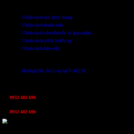
HỖ TRỢ KHÁCH HÀNG
Chính sách qui định chung
Chính sách thanh toán
Chính sách vận chuyển và giao nhận
Chính sách xử lý khiếu nại
Chính sách bảo mật
THÔNG TIN KHUYẾN MÃI
Hướng Dẫn Trả Góp tại V-TECH
TỔNG ĐÀI HỖ TRỢ
Kinh Doanh
0932 402 696
Kỹ thuật bảo hành
0932 402 696