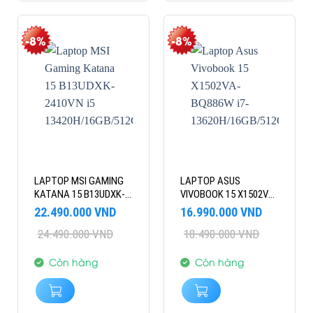
-8%
-8%
LAPTOP MSI GAMING
LAPTOP ASUS
KATANA 15 B13UDXK-
VIVOBOOK 15 X1502VA-
2410VN I5
BQ886W I7-
Giá
Giá
Giá
Giá
22.490.000
VND
16.990.000
VND
13420H/16GB/512GB/15.6″FHD/RTX3050
13620H/16GB/512GB/15.6″
gốc
hiện
gốc
hiện
24.490.000
VND
18.490.000
VND
là:
tại
6GB/WIN11
là:
tại
FHD/WIN11
24.490.000 VND.
là:
18.490.000 VND.
là:
22.490.000 VND.
16.990.000 VND.
Còn hàng
Còn hàng