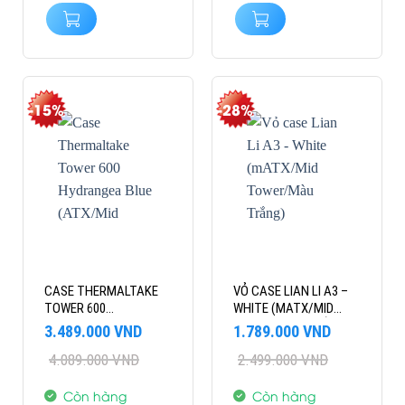
-15%
-28%
CASE THERMALTAKE
VỎ CASE LIAN LI A3 –
TOWER 600
WHITE (MATX/MID
HYDRANGEA BLUE
TOWER/MÀU TRẮNG)
Giá
Giá
Giá
Giá
3.489.000
VND
1.789.000
VND
(ATX/MID TOWER/2
gốc
hiện
gốc
hiện
4.089.000
VND
2.499.000
VND
là:
tại
FAN)
là:
tại
4.089.000 VND.
là:
2.499.000 VND.
là:
3.489.000 VND.
1.789.000 VND.
Còn hàng
Còn hàng