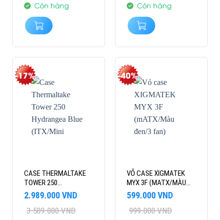
2.689.000 VND.
4.500.000 VND.
Còn hàng
Còn hàng
-17%
-40%
CASE THERMALTAKE
VỎ CASE XIGMATEK
TOWER 250
MYX 3F (MATX/MÀU
HYDRANGEA BLUE
ĐEN/3 FAN)
Giá
Giá
Giá
Giá
2.989.000
VND
599.000
VND
(ITX/MINI TOWER/2
gốc
hiện
gốc
hiện
3.589.000
VND
999.000
VND
là:
tại
FAN)
là:
tại