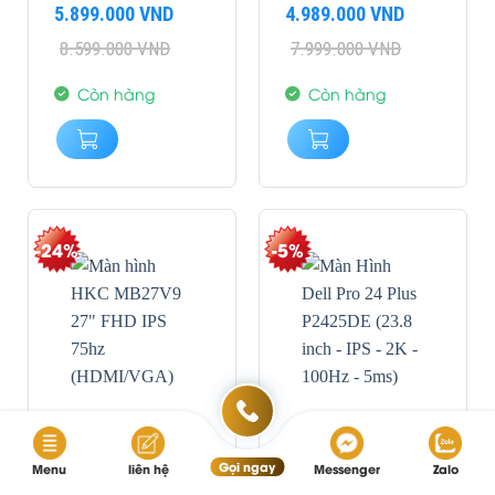
INCH – IPS – 2K – 1MS
INCH – FHD – IPS –
Giá
Giá
Giá
Giá
5.899.000
VND
4.989.000
VND
– 240HZ)
75HZ – 5MS – USB
gốc
hiện
gốc
hiện
8.599.000
VND
7.999.000
VND
là:
tại
là:
tại
TYPEC – DELTA E<2)
8.599.000 VND.
là:
7.999.000 VND.
là:
5.899.000 VND.
4.989.000 VND.
Còn hàng
Còn hàng
-24%
-5%
Gọi ngay
Menu
liên hệ
Messenger
Zalo
MÀN HÌNH HKC
MÀN HÌNH DELL PRO 24
MB27V9 27″ FHD IPS
PLUS P2425DE (23.8