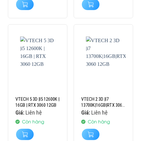
VTECH 5 3D |I5 12600K |
VTECH 2 3D |I7
16GB | RTX 3060 12GB
13700K|16GB|RTX 3060
12GB
Giá:
Liên hệ
Giá:
Liên hệ
Còn hàng
Còn hàng