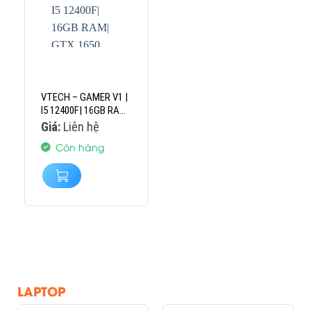
VTECH – GAMER V1 |
I5 12400F| 16GB RAM|
GTX 1650 4GB
Giá:
Liên hệ
Còn hàng
LAPTOP