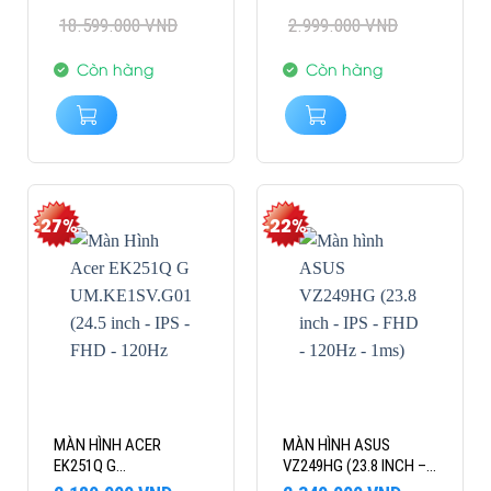
IPS 165 HZ
1MS)
gốc
hiện
gốc
hiện
18.599.000
VND
2.999.000
VND
là:
tại
là:
tại
18.599.000 VND.
là:
2.999.000 VND.
là:
16.999.000 VND.
2.289.000 VND.
Còn hàng
Còn hàng
-27%
-22%
MÀN HÌNH ACER
MÀN HÌNH ASUS
EK251Q G
VZ249HG (23.8 INCH –
UM.KE1SV.G01 (24.5
IPS – FHD – 120HZ –
Giá
Giá
Giá
Giá