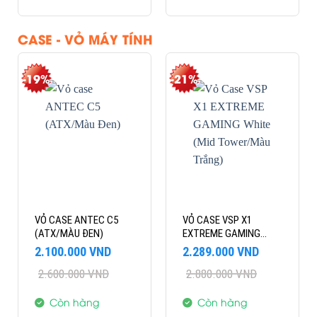
CASE - VỎ MÁY TÍNH
-19%
-21%
VỎ CASE ANTEC C5
VỎ CASE VSP X1
(ATX/MÀU ĐEN)
EXTREME GAMING
WHITE (MID
Giá
Giá
Giá
Giá
2.100.000
VND
2.289.000
VND
TOWER/MÀU TRẮNG)
gốc
hiện
gốc
hiện
2.600.000
VND
2.880.000
VND
là:
tại
là:
tại
2.600.000 VND.
là:
2.880.000 VND.
là:
2.100.000 VND.
2.289.000 VND.
Còn hàng
Còn hàng