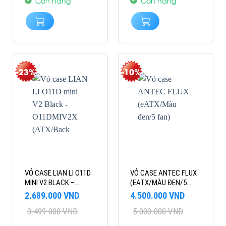
Còn hàng
Còn hàng
-23%
-10%
VỎ CASE LIAN LI O11D
VỎ CASE ANTEC FLUX
MINI V2 BLACK –
(EATX/MÀU ĐEN/5
O11DMIV2X (ATX/BACK
FAN)
Giá
Giá
Giá
Giá
2.689.000
VND
4.500.000
VND
CONNECT/0 FAN)
gốc
hiện
gốc
hiện
3.499.000
VND
5.000.000
VND
là:
tại
là:
tại
3.499.000 VND.
là:
5.000.000 VND.
là: