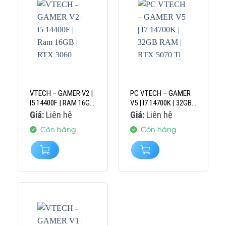
VTECH – GAMER V2 |
PC VTECH – GAMER
I5 14400F | RAM 16GB
V5 | I7 14700K | 32GB
| RTX 3060 12GB
RAM | RTX 5070 TI
Giá:
Liên hệ
Giá:
Liên hệ
16GB
Còn hàng
Còn hàng