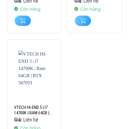
Giá:
Liên hệ
Giá:
Liên hệ
Còn hàng
Còn hàng
VTECH HI-END 5 | I7
14700K | RAM 64GB |
RTX 5070TI
Giá:
Liên hệ
Còn hàng