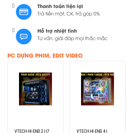
Thanh toán tiện lợi
Trả tiền mặt, CK, trả góp 0%
Hỗ trợ nhiệt tình
Tư vấn, giải đáp mọi thắc mắc
PC DỰNG PHIM, EDIT VIDEO
VTECH HI-END 2 | I7
VTECH HI-END 4 |