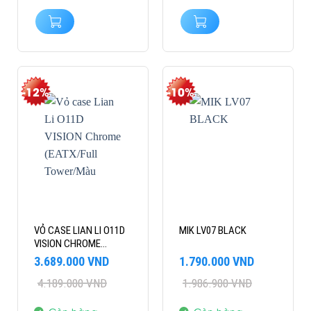
-12%
-10%
VỎ CASE LIAN LI O11D
MIK LV07 BLACK
VISION CHROME
(EATX/FULL
Giá
Giá
Giá
Giá
3.689.000
VND
1.790.000
VND
TOWER/MÀU CHROME)
gốc
hiện
gốc
hiện
4.189.000
VND
1.986.900
VND
là:
tại
là:
tại
4.189.000 VND.
là:
1.986.900 VND.
là:
3.689.000 VND.
1.790.000 VND.