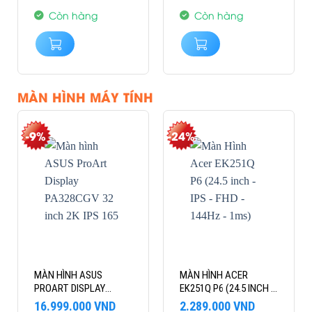
3.589.000 VND.
là:
999.000 VND.
là:
2.989.000 VND.
599.000 VND.
Còn hàng
Còn hàng
MÀN HÌNH MÁY TÍNH
-9%
-24%
MÀN HÌNH ASUS
MÀN HÌNH ACER
PROART DISPLAY
EK251Q P6 (24.5 INCH –
PA328CGV 32 INCH 2K
IPS – FHD – 144HZ –
Giá
Giá
Giá
Giá
16.999.000
VND
2.289.000
VND