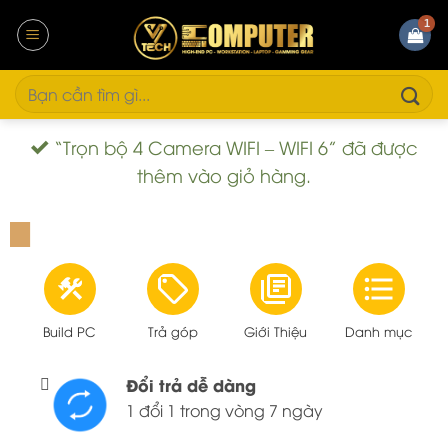
Bỏ
qua
nội
dung
Tìm
kiếm:
“Trọn bộ 4 Camera WIFI – WIFI 6” đã được
thêm vào giỏ hàng.
Build PC
Trả góp
Giới Thiệu
Danh mục
Đổi trả dễ dàng
1 đổi 1 trong vòng 7 ngày