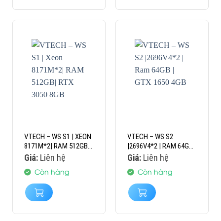
VTECH – WS S1 | XEON
VTECH – WS S2
8171M*2| RAM 512GB|
|2696V4*2 | RAM 64GB |
RTX 3050 8GB
GTX 1650 4GB
Giá:
Liên hệ
Giá:
Liên hệ
Còn hàng
Còn hàng