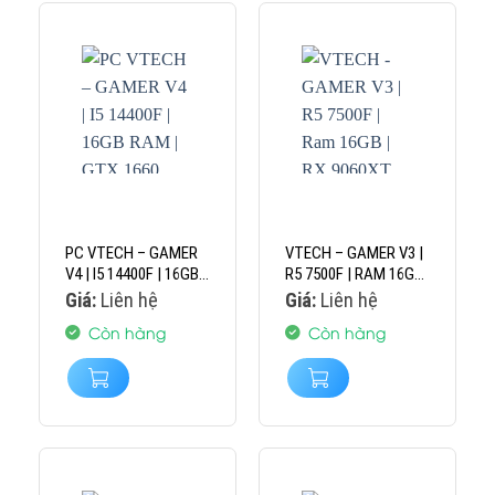
PC VTECH – GAMER
VTECH – GAMER V3 |
V4 | I5 14400F | 16GB
R5 7500F | RAM 16GB
RAM | GTX 1660
| RX 9060XT 8GB
Giá:
Liên hệ
Giá:
Liên hệ
SUPER 6GB
Còn hàng
Còn hàng