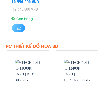
Giá
Giá
10.990.000
VND
gốc
hiện
12.545.000
VND
là:
tại
12.545.000 VND.
là:
10.990.000 VND.
Còn hàng
PC THIẾT KẾ ĐỒ HỌA 3D