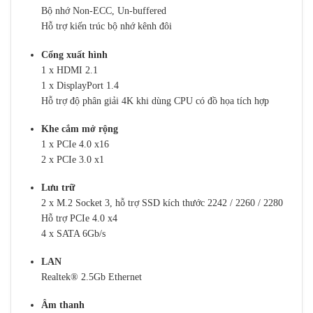
Bộ nhớ Non-ECC, Un-buffered
Hỗ trợ kiến trúc bộ nhớ kênh đôi
Cổng xuất hình
1 x HDMI 2.1
1 x DisplayPort 1.4
Hỗ trợ độ phân giải 4K khi dùng CPU có đồ họa tích hợp
Khe cắm mở rộng
1 x PCIe 4.0 x16
2 x PCIe 3.0 x1
Lưu trữ
2 x M.2 Socket 3, hỗ trợ SSD kích thước 2242 / 2260 / 2280
Hỗ trợ PCIe 4.0 x4
4 x SATA 6Gb/s
LAN
Realtek® 2.5Gb Ethernet
Âm thanh