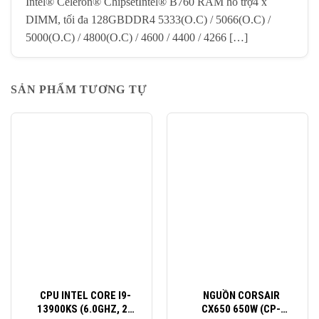
Intel® Celeron® ChipsetIntel® B760 RAM hỗ trợ4 x
DIMM, tối đa 128GBDDR4 5333(O.C) / 5066(O.C) /
5000(O.C) / 4800(O.C) / 4600 / 4400 / 4266 […]
SẢN PHẨM TƯƠNG TỰ
-10%
-11%
CPU INTEL CORE I9-
NGUỒN CORSAIR
13900KS (6.0GHZ, 24
CX650 650W (CP-