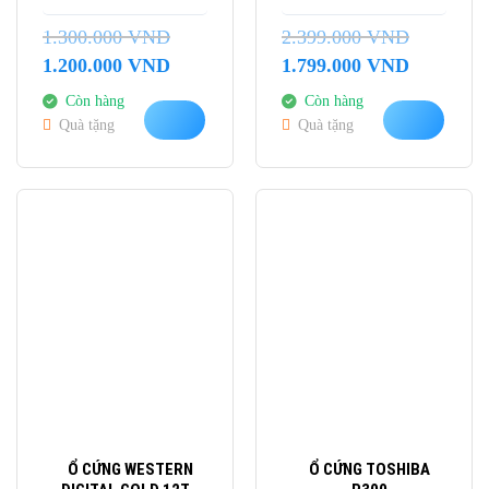
1.300.000
VND
2.399.000
VND
Giá
Giá
Giá
Giá
1.200.000
VND
1.799.000
VND
gốc
hiện
gốc
hiện
Còn hàng
Còn hàng
là:
tại
là:
tại
Quà tặng
Quà tặng
1.300.000 VND.
là:
2.399.000 VND.
là:
1.200.000 VND.
1.799.000 
-6%
-11%
Ổ CỨNG WESTERN
Ổ CỨNG TOSHIBA