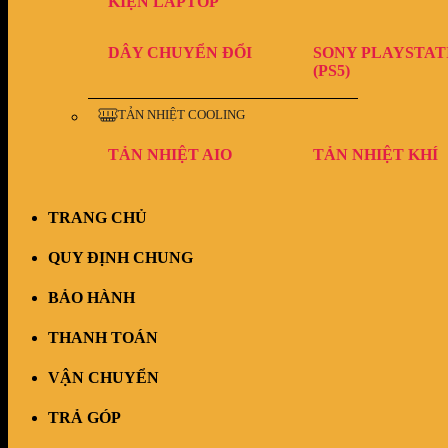
KIỆN LAPTOP
DÂY CHUYỂN ĐỔI
SONY PLAYSTAT
(PS5)
TẢN NHIỆT COOLING
TẢN NHIỆT AIO
TẢN NHIỆT KHÍ
TRANG CHỦ
QUY ĐỊNH CHUNG
BẢO HÀNH
THANH TOÁN
VẬN CHUYỂN
TRẢ GÓP