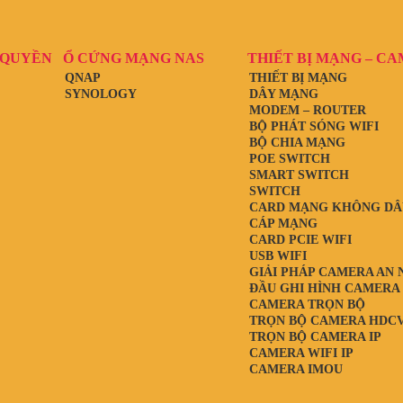
 QUYỀN
Ổ CỨNG MẠNG NAS
THIẾT BỊ MẠNG – C
QNAP
THIẾT BỊ MẠNG
SYNOLOGY
DÂY MẠNG
MODEM – ROUTER
BỘ PHÁT SÓNG WIFI
BỘ CHIA MẠNG
POE SWITCH
SMART SWITCH
SWITCH
CARD MẠNG KHÔNG DÂ
CÁP MẠNG
CARD PCIE WIFI
USB WIFI
GIẢI PHÁP CAMERA AN 
ĐẦU GHI HÌNH CAMERA
CAMERA TRỌN BỘ
TRỌN BỘ CAMERA HDCV
TRỌN BỘ CAMERA IP
CAMERA WIFI IP
CAMERA IMOU