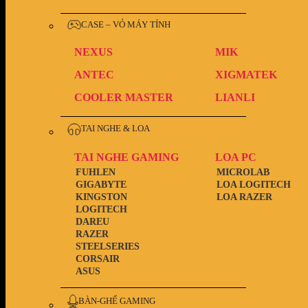
CASE – VỎ MÁY TÍNH
NEXUS
MIK
ANTEC
XIGMATEK
COOLER MASTER
LIANLI
TAI NGHE & LOA
TAI NGHE GAMING
LOA PC
FUHLEN
MICROLAB
GIGABYTE
LOA LOGITECH
KINGSTON
LOA RAZER
LOGITECH
DAREU
RAZER
STEELSERIES
CORSAIR
ASUS
BÀN-GHẾ GAMING