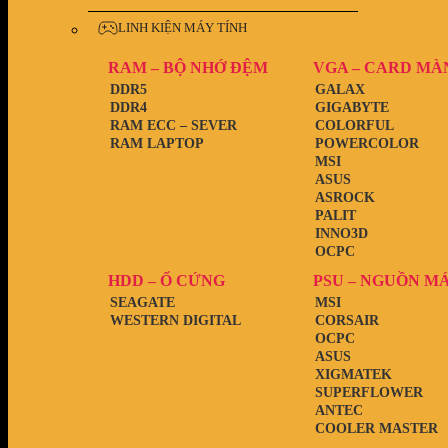
LINH KIỆN MÁY TÍNH
RAM – BỘ NHỚ ĐỆM
VGA – CARD MÀ
DDR5
GALAX
DDR4
GIGABYTE
RAM ECC – SEVER
COLORFUL
RAM LAPTOP
POWERCOLOR
MSI
ASUS
ASROCK
PALIT
INNO3D
OCPC
HDD – Ổ CỨNG
PSU – NGUỒN M
SEAGATE
MSI
WESTERN DIGITAL
CORSAIR
OCPC
ASUS
XIGMATEK
SUPERFLOWER
ANTEC
COOLER MASTER