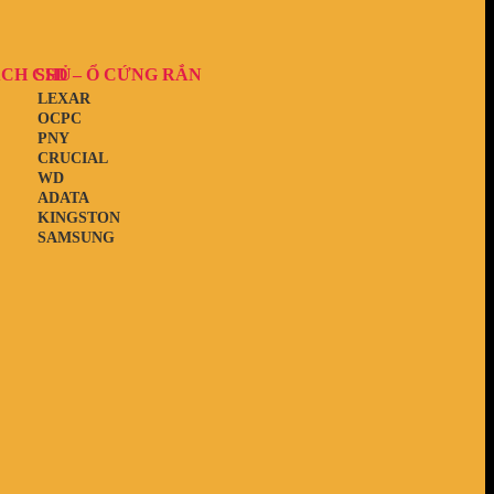
ẠCH CHỦ
SSD – Ổ CỨNG RẮN
LEXAR
OCPC
PNY
CRUCIAL
WD
ADATA
KINGSTON
SAMSUNG