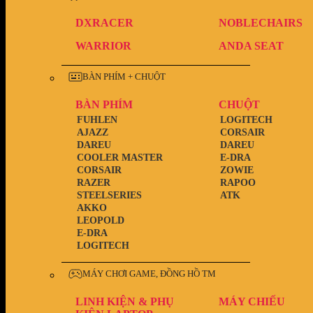
DXRACER
NOBLECHAIRS
WARRIOR
ANDA SEAT
BÀN PHÍM + CHUỘT
BÀN PHÍM
CHUỘT
FUHLEN
LOGITECH
AJAZZ
CORSAIR
DAREU
DAREU
COOLER MASTER
E-DRA
CORSAIR
ZOWIE
RAZER
RAPOO
STEELSERIES
ATK
AKKO
LEOPOLD
E-DRA
LOGITECH
MÁY CHƠI GAME, ĐỒNG HỒ TM
LINH KIỆN & PHỤ
MÁY CHIẾU