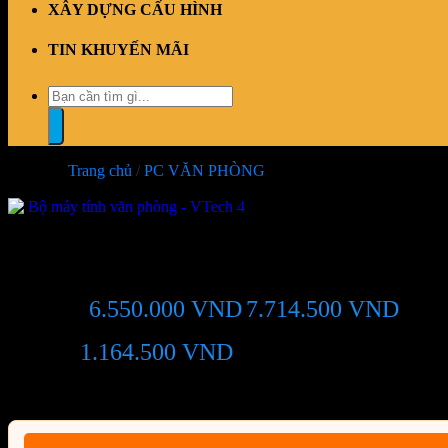
XÂY DỰNG CẤU HÌNH
TIN KHUYẾN MÃI
Tìm
kiếm:
Trang chủ
/
PC VĂN PHÒNG
-15%
Bộ máy tính văn phòng – VTech
6.550.000
VND
7.714.500
VND
Giá chỉ còn:
-15%
1.164.500
VND
(Tiết kiệm:
)
Giá BiG Sale - Không áp dụng kèm các Khuyến Mãi khác