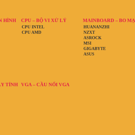
N HÌNH
CPU – BỘ VI XỬ LÝ
MAINBOARD – BO M
CPU INTEL
HUANANZHI
CPU AMD
NZXT
ASROCK
MSI
GIGABYTE
ASUS
ÁY TÍNH
VGA – CẦU NỐI VGA