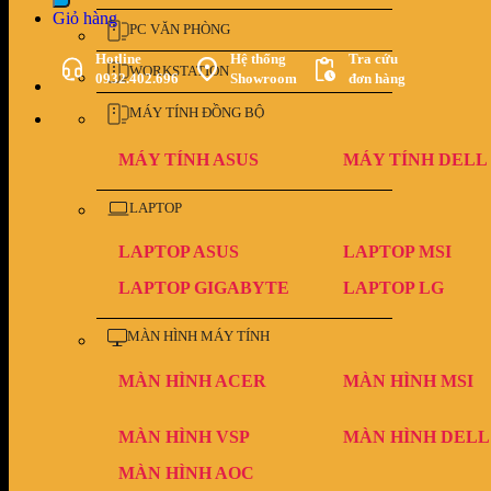
Giỏ hàng
PC VĂN PHÒNG
Hotline
Hệ thống
Tra cứu
WORKSTATION
0932.402.696
Showroom
đơn hàng
MÁY TÍNH ĐỒNG BỘ
MÁY TÍNH ASUS
MÁY TÍNH DELL
LAPTOP
LAPTOP ASUS
LAPTOP MSI
LAPTOP GIGABYTE
LAPTOP LG
MÀN HÌNH MÁY TÍNH
MÀN HÌNH ACER
MÀN HÌNH MSI
MÀN HÌNH VSP
MÀN HÌNH DELL
MÀN HÌNH AOC