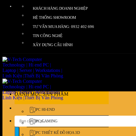
Bỏ
KHÁCH HÀNG DOANH NGHIỆP
qua
nội
HỆ THỐNG SHOWROOM
dung
TƯ VẤN MUA HÀNG: 0932 402 696
TIN CÔNG NGHỆ
XÂY DỰNG CẤU HÌNH
DANH MỤC SẢN PHẨM
PC HI-END
Tìm
PC GAMING
kiếm:
PC THIẾT KẾ ĐỒ HỌA 3D