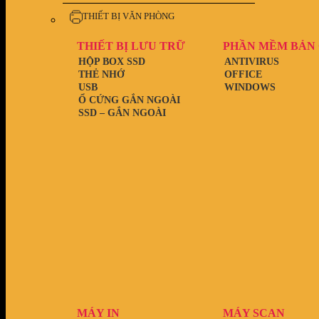
THIẾT BỊ VĂN PHÒNG
THIẾT BỊ LƯU TRỮ
PHẦN MỀM BẢN
HỘP BOX SSD
ANTIVIRUS
THẺ NHỚ
OFFICE
USB
WINDOWS
Ổ CỨNG GẮN NGOÀI
SSD – GẮN NGOÀI
MÁY IN
MÁY SCAN