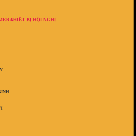
AMERA
THIẾT BỊ HỘI NGHỊ
Y
NINH
I