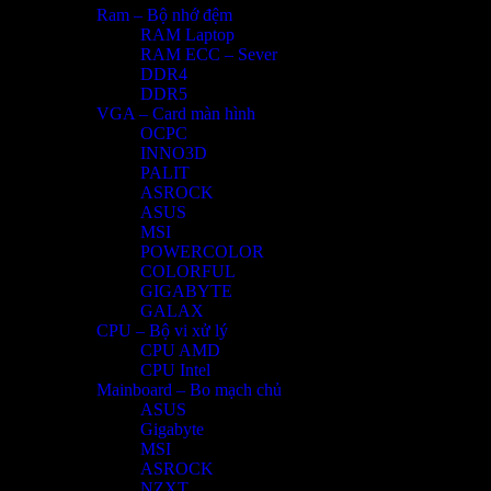
Ram – Bộ nhớ đệm
RAM Laptop
RAM ECC – Sever
DDR4
DDR5
VGA – Card màn hình
OCPC
INNO3D
PALIT
ASROCK
ASUS
MSI
POWERCOLOR
COLORFUL
GIGABYTE
GALAX
CPU – Bộ vi xử lý
CPU AMD
CPU Intel
Mainboard – Bo mạch chủ
ASUS
Gigabyte
MSI
ASROCK
NZXT