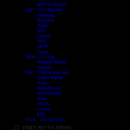
HUANANZHI
SSD – Ổ Cứng Rắn
Samsung
Kingston
Adata
WD
Crucial
PNY
OCPC
Lexar
HDD – Ổ cứng
Western Digital
Seagate
PSU – Nguồn máy tính
Cooler Master
Antec
SuperFlower
XIGMATEK
Asus
OCPC
Corsair
MSI
VGA – cầu nối VGA
THIẾT BỊ VĂN PHÒNG