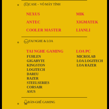
CASE – VỎ MÁY TÍNH
NEXUS
MIK
ANTEC
XIGMATEK
COOLER MASTER
LIANLI
TAI NGHE & LOA
TAI NGHE GAMING
LOA PC
FUHLEN
MICROLAB
GIGABYTE
LOA LOGITECH
KINGSTON
LOA RAZER
LOGITECH
DAREU
RAZER
STEELSERIES
CORSAIR
ASUS
BÀN-GHẾ GAMING