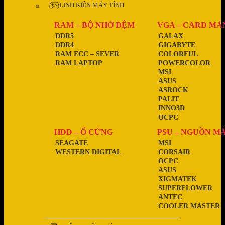
LINH KIỆN MÁY TÍNH
RAM – BỘ NHỚ ĐỆM
VGA – CARD MÀ
DDR5
GALAX
DDR4
GIGABYTE
RAM ECC – SEVER
COLORFUL
RAM LAPTOP
POWERCOLOR
MSI
ASUS
ASROCK
PALIT
INNO3D
OCPC
HDD – Ổ CỨNG
PSU – NGUỒN M
SEAGATE
MSI
WESTERN DIGITAL
CORSAIR
OCPC
ASUS
XIGMATEK
SUPERFLOWER
ANTEC
COOLER MASTER