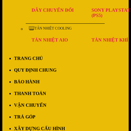
DÂY CHUYỂN ĐỔI
SONY PLAYSTAT
(PS5)
TẢN NHIỆT COOLING
TẢN NHIỆT AIO
TẢN NHIỆT KHÍ
TRANG CHỦ
QUY ĐỊNH CHUNG
BẢO HÀNH
THANH TOÁN
VẬN CHUYỂN
TRẢ GÓP
XÂY DỰNG CẤU HÌNH