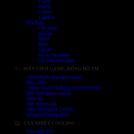
E-Dra
DareU
Corsair
Logitech
Phụ Kiện
Lót chuột
keycap
Micro
Balo
Giá đỡ
Kê tay bàn phím
Tay cầm chơi game
MÁY CHƠI GAME, ĐỒNG HỒ TM
Linh kiện & phụ kiện Laptop
Máy chiếu
Capture Card-Thiết bị LIVESTREAM
Máy chơi game console
Webcam
Dây chuyển đổi
Sony Playstation 5 (PS5)
Đồng Hồ Thông Minh
TẢN NHIỆT COOLING
Tản nhiệt AIO