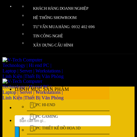
Bỏ
KHÁCH HÀNG DOANH NGHIỆP
qua
nội
HỆ THỐNG SHOWROOM
dung
TƯ VẤN MUA HÀNG: 0932 402 696
TIN CÔNG NGHỆ
XÂY DỰNG CẤU HÌNH
DANH MỤC SẢN PHẨM
PC HI-END
PC GAMING
Tìm
kiếm:
PC THIẾT KẾ ĐỒ HỌA 3D