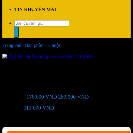
TIN KHUYẾN MÃI
Tìm
kiếm:
Trang chủ
/
Bàn phím + Chuột
-39%
Bộ phím chuột không dây
DAREU MK188G
176.000
VND
289.000
VND
Giá chỉ còn:
-39%
113.000
VND
(Tiết kiệm:
)
Giá BiG Sale - Không áp dụng kèm các Khuyến Mãi khác