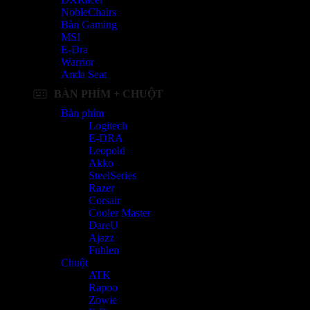
NobleChairs
Bàn Gaming
MSI
E-Dra
Warrior
Anda Seat
BÀN PHÍM + CHUỘT
Bàn phím
Logitech
E-DRA
Leopold
Akko
SteelSeries
Razer
Corsair
Cooler Master
DareU
Ajazz
Fuhlen
Chuột
ATK
Rapoo
Zowie