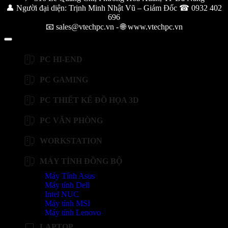
👤 Người đại diện: Trịnh Minh Nhật Vũ – Giám Đốc ☎ 0932 402
696
📧 sales@vtechpc.vn - 🌐 www.vtechpc.vn
PC HI-END
PC GAMING
PC THIẾT KẾ ĐỒ HỌA 3D
PC VĂN PHÒNG
WORKSTATION
MÁY TÍNH ĐỒNG BỘ
Máy Tính Asus
Máy tính Dell
Intel NUC
Máy tính MSI
Máy tính Lenovo
LAPTOP