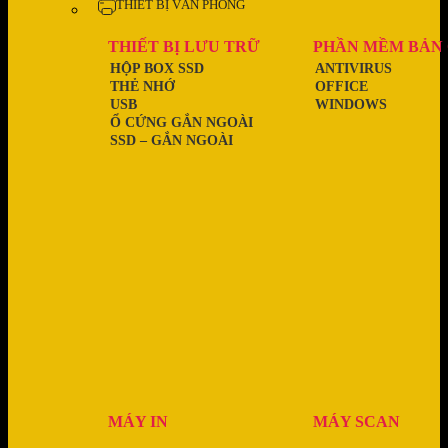
THIẾT BỊ VĂN PHÒNG
THIẾT BỊ LƯU TRỮ
PHẦN MỀM BẢN
HỘP BOX SSD
ANTIVIRUS
THẺ NHỚ
OFFICE
USB
WINDOWS
Ổ CỨNG GẮN NGOÀI
SSD – GẮN NGOÀI
MÁY IN
MÁY SCAN