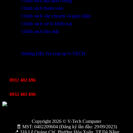
Chính sách qui định chung
Chính sách thanh toán
Chính sách vận chuyển và giao nhận
Chính sách xử lý khiếu nại
Chính sách bảo mật
THÔNG TIN KHUYẾN MÃI
Hướng Dẫn Trả Góp tại V-TECH
TỔNG ĐÀI HỖ TRỢ
Kinh Doanh
0932 402 696
Kỹ thuật bảo hành
0932 402 696
Copyright 2026 © V-Tech Computer
🧾 MST: 0402209604 (Đăng ký lần đầu: 29/09/2023)
📍 316 Lê Quảng Chí, Phường Hòa Xuân, TP Đà Nẵng