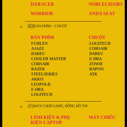
DXRACER
NOBLECHAIRS
WARRIOR
ANDA SEAT
BÀN PHÍM + CHUỘT
BÀN PHÍM
CHUỘT
FUHLEN
LOGITECH
AJAZZ
CORSAIR
DAREU
DAREU
COOLER MASTER
E-DRA
CORSAIR
ZOWIE
RAZER
RAPOO
STEELSERIES
ATK
AKKO
LEOPOLD
E-DRA
LOGITECH
MÁY CHƠI GAME, ĐỒNG HỒ TM
LINH KIỆN & PHỤ
MÁY CHIẾU
KIỆN LAPTOP