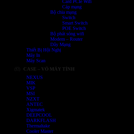
Card PCIe Wifi
Cáp mạng
Bộ chia mạng
Switch
Smart Switch
POE Switch
Bộ phát sóng wifi
Modem – Router
Dây Mạng
Thiết Bị Hội Nghị
Máy In
Máy Scan
CASE – VỎ MÁY TÍNH
NEXUS
MIK
VSP
MSI
NZXT
ANTEC
Xigmatek
DEEPCOOL
DARKFLASH
Thermaltake
Cooler Master