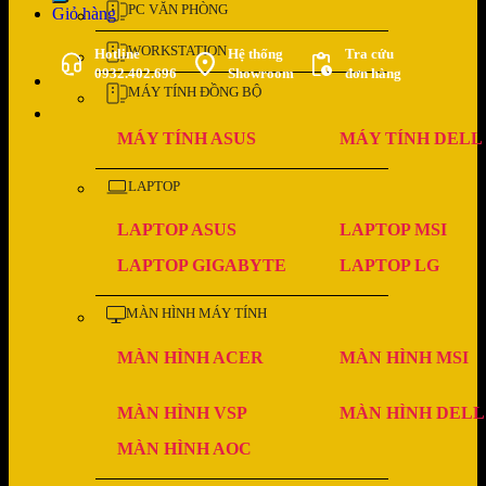
PC VĂN PHÒNG
Giỏ hàng
WORKSTATION
Hotline
Hệ thống
Tra cứu
0932.402.696
Showroom
đơn hàng
MÁY TÍNH ĐỒNG BỘ
MÁY TÍNH ASUS
MÁY TÍNH DELL
LAPTOP
LAPTOP ASUS
LAPTOP MSI
LAPTOP GIGABYTE
LAPTOP LG
MÀN HÌNH MÁY TÍNH
MÀN HÌNH ACER
MÀN HÌNH MSI
MÀN HÌNH VSP
MÀN HÌNH DELL
MÀN HÌNH AOC