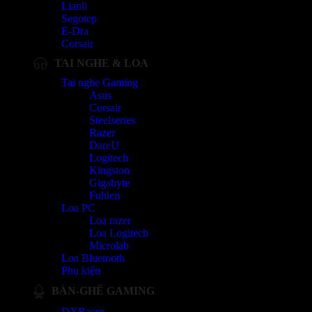
Lianli
Segotep
E-Dra
Corsair
TAI NGHE & LOA
Tai nghe Gaming
Asus
Corsair
Steelseries
Razer
DareU
Logitech
Kingston
Gigabyte
Fuhlen
Loa PC
Loa razer
Loa Logitech
Microlab
Loa Bluetooth
Phụ kiện
BÀN-GHẾ GAMING
DXRacer