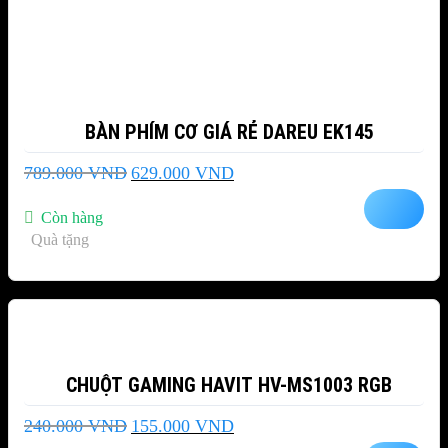
BÀN PHÍM CƠ GIÁ RẺ DAREU EK145
Giá
Giá
789.000
VND
629.000
VND
gốc
hiện
là:
tại
Còn hàng
789.000 VND.
là:
Quà tặng
629.000 VND.
-35%
CHUỘT GAMING HAVIT HV-MS1003 RGB
Giá
Giá
240.000
VND
155.000
VND
gốc
hiện