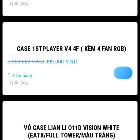
Quà tặng
769.000 VND.
-47%
CASE 1STPLAYER V4 4F ( KÈM 4 FAN RGB)
Giá
Giá
1.900.000
VND
999.000
VND
gốc
hiện
là:
tại
Còn hàng
1.900.000 VND.
là:
Quà tặng
999.000 VND.
-12%
VỎ CASE LIAN LI O11D VISION WHITE
(EATX/FULL TOWER/MÀU TRẮNG)