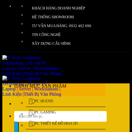
Bỏ
KHÁCH HÀNG DOANH NGHIỆP
qua
nội
HỆ THỐNG SHOWROOM
dung
TƯ VẤN MUA HÀNG: 0932 402 696
TIN CÔNG NGHỆ
XÂY DỰNG CẤU HÌNH
DANH MỤC SẢN PHẨM
PC HI-END
PC GAMING
Tìm
kiếm:
PC THIẾT KẾ ĐỒ HỌA 3D