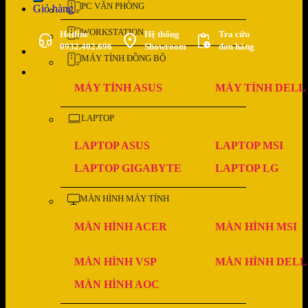
PC VĂN PHÒNG
Giỏ hàng
WORKSTATION
Hotline
Hệ thống
Tra cứu
0932.402.696
Showroom
đơn hàng
MÁY TÍNH ĐỒNG BỘ
MÁY TÍNH ASUS
MÁY TÍNH DELL
LAPTOP
LAPTOP ASUS
LAPTOP MSI
LAPTOP GIGABYTE
LAPTOP LG
MÀN HÌNH MÁY TÍNH
MÀN HÌNH ACER
MÀN HÌNH MSI
MÀN HÌNH VSP
MÀN HÌNH DELL
MÀN HÌNH AOC