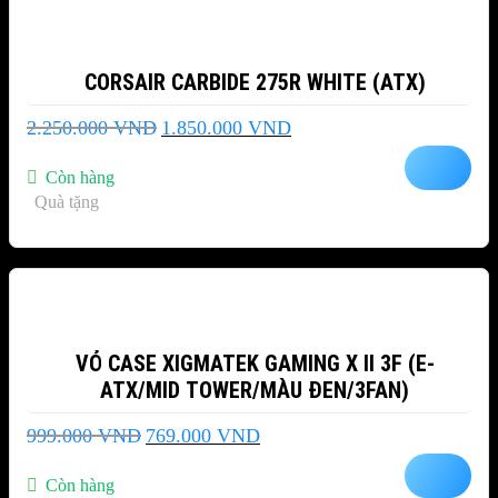
CORSAIR CARBIDE 275R WHITE (ATX)
Giá
Giá
2.250.000
VND
1.850.000
VND
gốc
hiện
là:
tại
Còn hàng
2.250.000 VND.
là:
Quà tặng
1.850.000 VND.
-23%
VỎ CASE XIGMATEK GAMING X II 3F (E-
ATX/MID TOWER/MÀU ĐEN/3FAN)
Giá
Giá
999.000
VND
769.000
VND
gốc
hiện
là:
tại
Còn hàng
999.000 VND.
là: