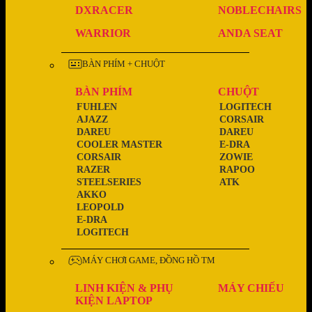
DXRACER
NOBLECHAIRS
WARRIOR
ANDA SEAT
BÀN PHÍM + CHUỘT
BÀN PHÍM
CHUỘT
FUHLEN
LOGITECH
AJAZZ
CORSAIR
DAREU
DAREU
COOLER MASTER
E-DRA
CORSAIR
ZOWIE
RAZER
RAPOO
STEELSERIES
ATK
AKKO
LEOPOLD
E-DRA
LOGITECH
MÁY CHƠI GAME, ĐỒNG HỒ TM
LINH KIỆN & PHỤ
MÁY CHIẾU
KIỆN LAPTOP