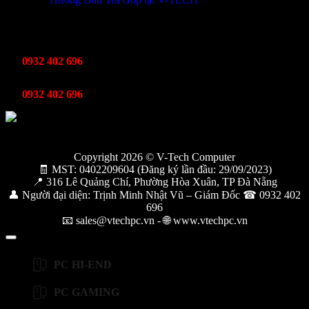
TỔNG ĐÀI HỖ TRỢ
Kinh Doanh
0932 402 696
Kỹ thuật bảo hành
0932 402 696
Copyright 2026 © V-Tech Computer
🧾 MST: 0402209604 (Đăng ký lần đầu: 29/09/2023)
📍 316 Lê Quảng Chí, Phường Hòa Xuân, TP Đà Nẵng
👤 Người đại diện: Trịnh Minh Nhật Vũ – Giám Đốc ☎ 0932 402
696
📧 sales@vtechpc.vn - 🌐 www.vtechpc.vn
PC HI-END
PC GAMING