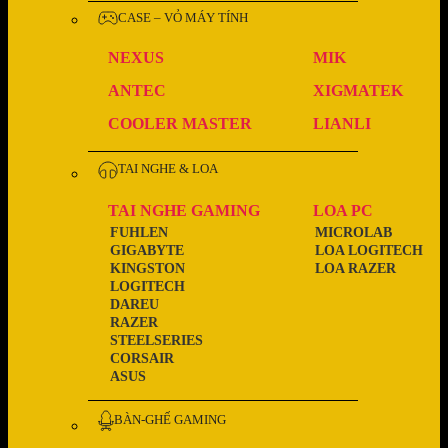
CASE – VỎ MÁY TÍNH
NEXUS
MIK
ANTEC
XIGMATEK
COOLER MASTER
LIANLI
TAI NGHE & LOA
TAI NGHE GAMING
LOA PC
FUHLEN
MICROLAB
GIGABYTE
LOA LOGITECH
KINGSTON
LOA RAZER
LOGITECH
DAREU
RAZER
STEELSERIES
CORSAIR
ASUS
BÀN-GHẾ GAMING