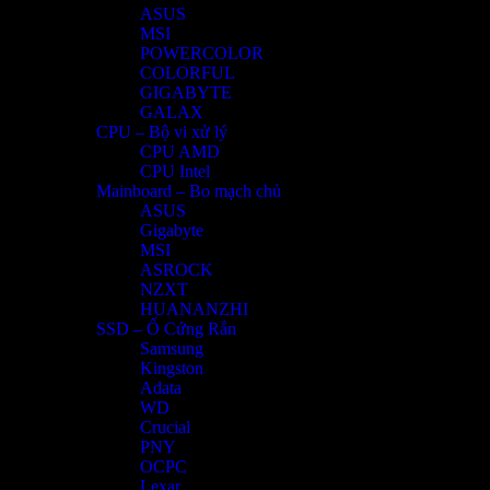
ASUS
MSI
POWERCOLOR
COLORFUL
GIGABYTE
GALAX
CPU – Bộ vi xử lý
CPU AMD
CPU Intel
Mainboard – Bo mạch chủ
ASUS
Gigabyte
MSI
ASROCK
NZXT
HUANANZHI
SSD – Ổ Cứng Rắn
Samsung
Kingston
Adata
WD
Crucial
PNY
OCPC
Lexar