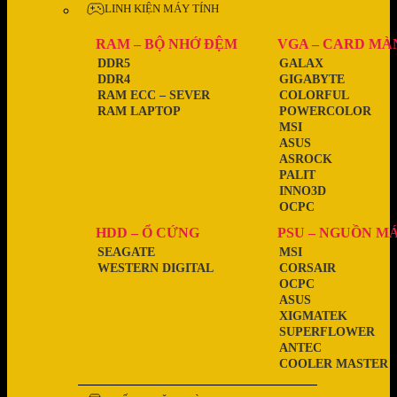
LINH KIỆN MÁY TÍNH
RAM – BỘ NHỚ ĐỆM
VGA – CARD MÀ
DDR5
GALAX
DDR4
GIGABYTE
RAM ECC – SEVER
COLORFUL
RAM LAPTOP
POWERCOLOR
MSI
ASUS
ASROCK
PALIT
INNO3D
OCPC
HDD – Ổ CỨNG
PSU – NGUỒN M
SEAGATE
MSI
WESTERN DIGITAL
CORSAIR
OCPC
ASUS
XIGMATEK
SUPERFLOWER
ANTEC
COOLER MASTER