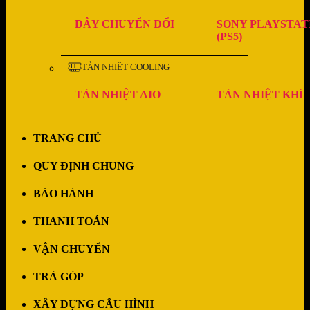
DÂY CHUYỂN ĐỔI
SONY PLAYSTAT
(PS5)
TẢN NHIỆT COOLING
TẢN NHIỆT AIO
TẢN NHIỆT KHÍ
TRANG CHỦ
QUY ĐỊNH CHUNG
BẢO HÀNH
THANH TOÁN
VẬN CHUYỂN
TRẢ GÓP
XÂY DỰNG CẤU HÌNH