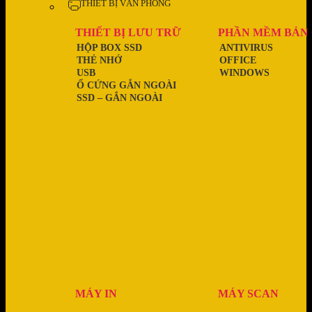
THIẾT BỊ VĂN PHÒNG
THIẾT BỊ LƯU TRỮ
PHẦN MỀM BẢN
HỘP BOX SSD
ANTIVIRUS
THẺ NHỚ
OFFICE
USB
WINDOWS
Ổ CỨNG GẮN NGOÀI
SSD – GẮN NGOÀI
MÁY IN
MÁY SCAN