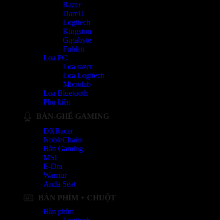
Razer
DareU
Logitech
Kingston
Gigabyte
Fuhlen
Loa PC
Loa razer
Loa Logitech
Microlab
Loa Bluetooth
Phụ kiện
BÀN-GHẾ GAMING
DXRacer
NobleChairs
Bàn Gaming
MSI
E-Dra
Warrior
Anda Seat
BÀN PHÍM + CHUỘT
Bàn phím