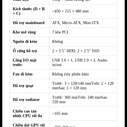
Kích thước (D × R
~450 × 215 × 480 mm
× C)
Hỗ trợ mainboard
ATX, Micro-ATX, Mini-ITX
Khe mở rộng
7 khe PCI
Nguồn đi kèm
Không
Ổ cứng hỗ trợ
2 × 3.5″ HDD, 2 × 2.5″ SSD
Cổng I/O mặt
USB 3.0 × 1, USB 2.0 × 2, Audio
trước
in/out
Fan đi kèm
Không (tùy phiên bản)
Trước: 3 × 120/140 mmTrên: 2 × 120
Hỗ trợ quạt
mmSau: 1 × 120 mm
Trước: 360 mmTrên: 240 mmSau:
Hỗ trợ radiator
120 mm
Chiều cao tản
~165 mm
nhiệt CPU tối đa
Chiều dài GPU tối