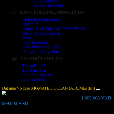
Kê tay bàn phím
Tay cầm chơi game
MÁY CHƠI GAME, ĐỒNG HỒ TM
Linh kiện & phụ kiện Laptop
Máy chiếu
Capture Card-Thiết bị LIVESTREAM
Máy chơi game console
Webcam
Dây chuyển đổi
Sony Playstation 5 (PS5)
Đồng Hồ Thông Minh
TẢN NHIỆT COOLING
Tản nhiệt AIO
Tản Nhiệt Khí
Fan LED trang trí
Kem tản nhiệt
Đặt mua Vỏ case XIGMATEK OCEAN (ATX/Màu đen)
1.099.000
VND
Vỏ case XIGMATEK OCEAN (ATX/Màu đen)
Giá
Giá
999.000
VND
gốc
hiện
là:
tại
Bạn vui lòng nhập đúng số điện thoại để chúng tôi sẽ gọi xác nhận