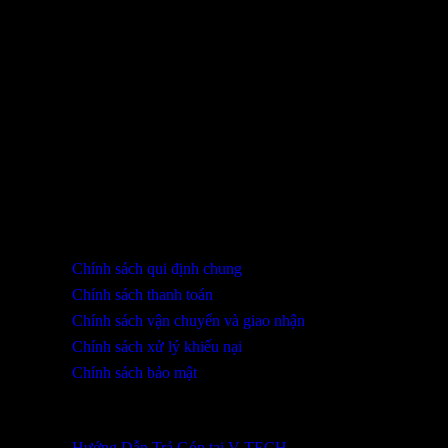
Bạn chưa xem sản phẩm nào.
THÔNG TIN LIÊN HỆ
SHOWROOM ĐÀ NẴNG
316 Lê Quảng Chí, Phường Hòa Xuân, TP Đà Nẵng
0932 402 696 / 039.333.9969
HỖ TRỢ KHÁCH HÀNG
Chính sách qui định chung
Chính sách thanh toán
Chính sách vận chuyển và giao nhận
Chính sách xử lý khiếu nại
Chính sách bảo mật
THÔNG TIN KHUYẾN MÃI
Hướng Dẫn Trả Góp tại V-TECH