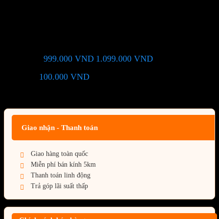
Vỏ case XIGMATEK OCEAN
(ATX/Màu đen)
999.000
VND
1.099.000
VND
Giá chỉ còn:
-9%
100.000
VND
(Tiết kiệm:
)
Giá BiG Sale - Không áp dụng kèm các Khuyến Mãi khác
Giao nhận - Thanh toán
Giao hàng toàn quốc
Miễn phí bán kính 5km
Thanh toán linh động
Trả góp lãi suất thấp