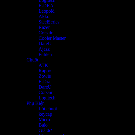
Logitech
E-DRA
Leopold
Akko
SteelSeries
Razer
Corsair
Cooler Master
DareU
Ajazz
Fuhlen
Chuột
ATK
Rapoo
Zowie
E-Dra
DareU
Corsair
Logitech
Phụ Kiện
Lót chuột
keycap
Micro
Balo
Giá đỡ