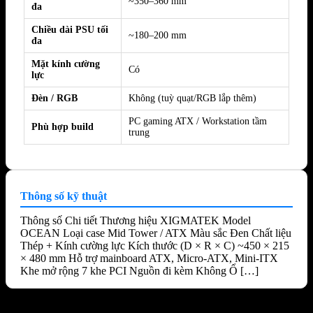
~350–360 mm
đa
Chiều dài PSU tối
~180–200 mm
đa
Mặt kính cường
Có
lực
Đèn / RGB
Không (tuỳ quạt/RGB lắp thêm)
PC gaming ATX / Workstation tầm
Phù hợp build
trung
Thông số kỹ thuật
Thông số Chi tiết Thương hiệu XIGMATEK Model
OCEAN Loại case Mid Tower / ATX Màu sắc Đen Chất liệu
Thép + Kính cường lực Kích thước (D × R × C) ~450 × 215
× 480 mm Hỗ trợ mainboard ATX, Micro-ATX, Mini-ITX
Khe mở rộng 7 khe PCI Nguồn đi kèm Không Ổ […]
Sản phẩm tương tự