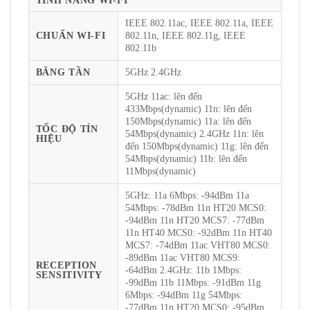
TÍNH NĂNG WI-FI
IEEE 802.11ac, IEEE 802.11a, IEEE
CHUẨN WI-FI
802.11n, IEEE 802.11g, IEEE
802.11b
BĂNG TẦN
5GHz 2.4GHz
5GHz 11ac: lên đến
433Mbps(dynamic) 11n: lên đến
150Mbps(dynamic) 11a: lên đến
TỐC ĐỘ TÍN
54Mbps(dynamic) 2.4GHz 11n: lên
HIỆU
đến 150Mbps(dynamic) 11g: lên đến
54Mbps(dynamic) 11b: lên đến
11Mbps(dynamic)
5GHz: 11a 6Mbps: -94dBm 11a
54Mbps: -78dBm 11n HT20 MCS0:
-94dBm 11n HT20 MCS7: -77dBm
11n HT40 MCS0: -92dBm 11n HT40
MCS7: -74dBm 11ac VHT80 MCS0:
-89dBm 11ac VHT80 MCS9:
RECEPTION
-64dBm 2.4GHz: 11b 1Mbps:
SENSITIVITY
-99dBm 11b 11Mbps: -91dBm 11g
6Mbps: -94dBm 11g 54Mbps:
-77dBm 11n HT20 MCS0: -95dBm