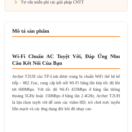
Tư vấn miễn phí các giải pháp CNTT
Mô tả sản phẩm
Wi-Fi Chuẩn AC Tuyệt Vời, Đáp Ứng Nhu
Cầu Kết Nối Của Bạn
Archer T2UH của TP-Link được trang bị chuẩn WiFi thế hệ kế
tiếp – 802.11ac, cung cấp kết nối Wi-Fi băng tần kép tốc độ lên
tới 600Mbps. Với tốc độ Wi-Fi 433Mbps ở băng tần thông
thoáng 5GHz hoặc 150Mbps ở băng tần 2.4GHz, Archer T2UH
là lựa chọn tuyệt vời để xem các video HD, trò chơi trực tuyến
liền mạch và các ứng dụng đòi hỏi độ nhạy cao.