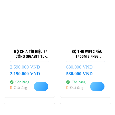
-15%
-15%
BỘ CHIA TÍN HIỆU 24
BỘ THU WIFI 2 RÂU
CỔNG GIGABIT TL-
1400M 2.4-5G
SG1024
VK1400 VEGGIEG
2.590.000
VND
680.000
VND
Giá
Giá
Giá
Giá
2.190.000
VND
580.000
VND
gốc
hiện
gốc
hiện
Còn hàng
Còn hàng
là:
tại
là:
tại
Quà tặng
Quà tặng
2.590.000 VND.
là:
680.000 VND.
là:
2.190.000 VND.
580.000 VND.