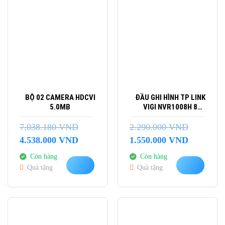
BỘ 02 CAMERA HDCVI
ĐẦU GHI HÌNH TP LINK
5.0MB
VIGI NVR1008H 8
KÊNH
7.038.180
VND
2.290.000
VND
Giá
Giá
Giá
Giá
4.538.000
VND
1.550.000
VND
gốc
hiện
gốc
hiện
Còn hàng
Còn hàng
là:
tại
là:
tại
Quà tặng
Quà tặng
7.038.180 VND.
là:
2.290.000 VND.
là:
4.538.000 VND.
1.550.000 