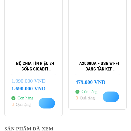
-15%
BỘ CHIA TÍN HIỆU 24
A2000UA – USB WI-FI
CỔNG GIGABIT
BĂNG TẦN KÉP
DESKTOP/RACKMOUNT
AC1200
TL-SG1024D
1.990.000
VND
479.000
VND
Giá
Giá
1.690.000
VND
Còn hàng
gốc
hiện
Còn hàng
Quà tặng
là:
tại
Quà tặng
1.990.000 VND.
là:
1.690.000 VND.
SẢN PHẨM ĐÃ XEM