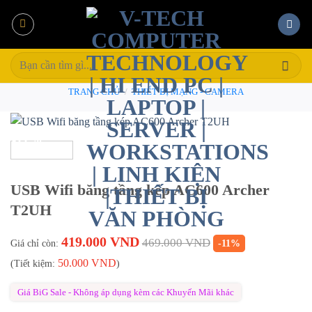
Bỏ
qua
nội
Tìm
dung
kiếm:
TRANG CHỦ
/
THIẾT BỊ MẠNG - CAMERA
-11%
USB Wifi băng tầng kép AC600 Archer
T2UH
419.000
VND
469.000
VND
Giá chỉ còn:
-11%
50.000
VND
(Tiết kiệm:
)
Giá BiG Sale - Không áp dụng kèm các Khuyến Mãi khác