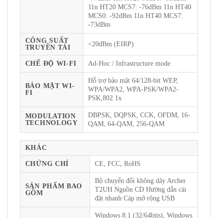
11n HT20 MCS7: -76dBm 11n HT40
MCS0: -92dBm 11n HT40 MCS7:
-73dBm
CÔNG SUẤT
<20dBm (EIRP)
TRUYỀN TẢI
CHẾ ĐỘ WI-FI
Ad-Hoc / Infrastructure mode
Hỗ trợ bảo mật 64/128-bit WEP,
BẢO MẬT WI-
WPA/WPA2, WPA-PSK/WPA2-
FI
PSK,802.1x
DBPSK, DQPSK, CCK, OFDM, 16-
MODULATION
TECHNOLOGY
QAM, 64-QAM, 256-QAM
KHÁC
CHỨNG CHỈ
CE, FCC, RoHS
Bộ chuyển đổi không dây Archer
SẢN PHẨM BAO
T2UH Nguồn CD Hướng dẫn cài
GỒM
đặt nhanh Cáp mở rộng USB
Windows 8.1 (32/64bits), Windows