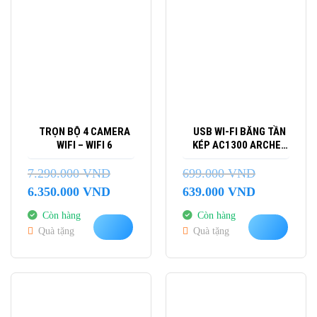
TRỌN BỘ 4 CAMERA
USB WI-FI BĂNG TẦN
WIFI – WIFI 6
KÉP AC1300 ARCHER
T4U
7.290.000
VND
699.000
VND
Giá
Giá
Giá
Giá
6.350.000
VND
639.000
VND
gốc
hiện
gốc
hiện
Còn hàng
Còn hàng
là:
tại
là:
tại
Quà tặng
Quà tặng
7.290.000 VND.
là:
699.000 VND.
là:
6.350.000 VND.
639.000 VND.
-36%
-32%