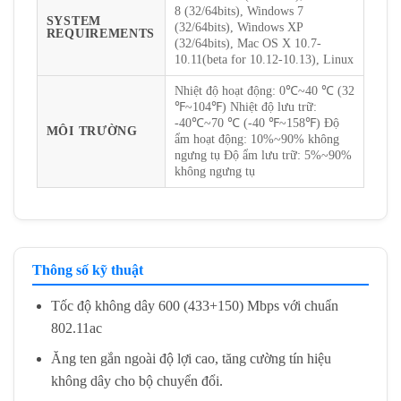
8 (32/64bits), Windows 7
SYSTEM
(32/64bits), Windows XP
REQUIREMENTS
(32/64bits), Mac OS X 10.7-
10.11(beta for 10.12-10.13), Linux
Nhiệt độ hoạt động: 0℃~40 ℃ (32
℉~104℉) Nhiệt độ lưu trữ:
-40℃~70 ℃ (-40 ℉~158℉) Độ
MÔI TRƯỜNG
ẩm hoạt động: 10%~90% không
ngưng tụ Độ ẩm lưu trữ: 5%~90%
không ngưng tụ
Thông số kỹ thuật
Tốc độ không dây 600 (433+150) Mbps với chuẩn
802.11ac
Ăng ten gắn ngoài độ lợi cao, tăng cường tín hiệu
không dây cho bộ chuyển đổi.