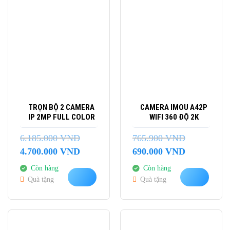
-24%
-10%
TRỌN BỘ 2 CAMERA
CAMERA IMOU A42P
IP 2MP FULL COLOR
WIFI 360 ĐỘ 2K
6.185.000
VND
765.900
VND
Giá
Giá
Giá
Giá
4.700.000
VND
690.000
VND
gốc
hiện
gốc
hiện
Còn hàng
Còn hàng
là:
tại
là:
tại
Quà tặng
Quà tặng
6.185.000 VND.
là:
765.900 VND.
là:
4.700.000 VND.
690.000 VND.