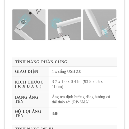
TÍNH NĂNG PHẦN CỨNG
GIAO DIỆN
1 x cổng USB 2.0
3.7 x 1.0 x 0.4 in. (93.5 x 26 x
KÍCH THƯỚC
( R X D X C )
11mm)
Ăng ten định hướng đẳng hướng có
DẠNG ĂNG
TEN
thể tháo rời (RP-SMA)
ĐỘ LỢI ĂNG
3dBi
TEN