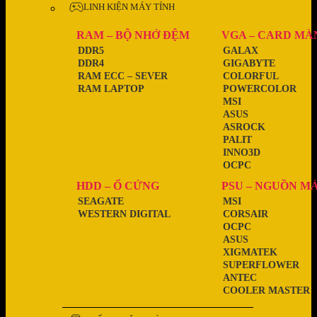
LINH KIỆN MÁY TÍNH
RAM – BỘ NHỚ ĐỆM
VGA – CARD MÀ
DDR5
GALAX
DDR4
GIGABYTE
RAM ECC – SEVER
COLORFUL
RAM LAPTOP
POWERCOLOR
MSI
ASUS
ASROCK
PALIT
INNO3D
OCPC
HDD – Ổ CỨNG
PSU – NGUỒN M
SEAGATE
MSI
WESTERN DIGITAL
CORSAIR
OCPC
ASUS
XIGMATEK
SUPERFLOWER
ANTEC
COOLER MASTER