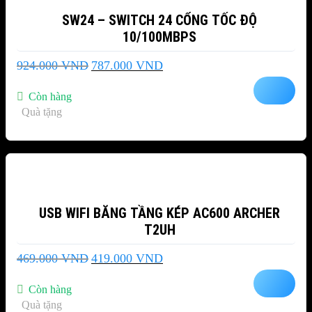
SW24 – SWITCH 24 CỔNG TỐC ĐỘ
10/100MBPS
Giá
Giá
924.000
VND
787.000
VND
gốc
hiện
là:
tại
Còn hàng
924.000 VND.
là:
Quà tặng
787.000 VND.
-11%
USB WIFI BĂNG TẦNG KÉP AC600 ARCHER
T2UH
Giá
Giá
469.000
VND
419.000
VND
gốc
hiện
là:
tại
Còn hàng
469.000 VND.
là:
Quà tặng
419.000 VND.