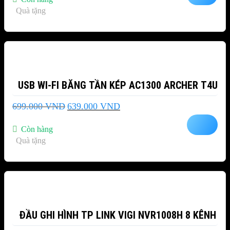
12.587.000 VND.
là:
Quà tặng
11.340.000 VND.
-9%
USB WI-FI BĂNG TẦN KÉP AC1300 ARCHER T4U
Giá
Giá
699.000
VND
639.000
VND
gốc
hiện
là:
tại
Còn hàng
699.000 VND.
là:
Quà tặng
639.000 VND.
-32%
ĐẦU GHI HÌNH TP LINK VIGI NVR1008H 8 KÊNH