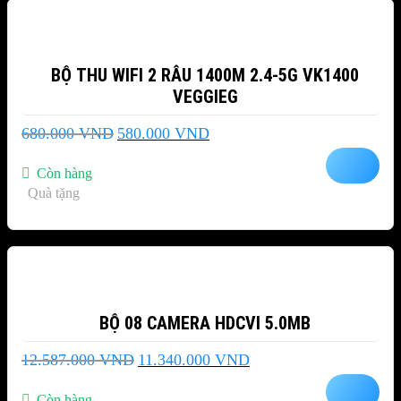
BỘ THU WIFI 2 RÂU 1400M 2.4-5G VK1400
VEGGIEG
Giá
Giá
680.000
VND
580.000
VND
gốc
hiện
là:
tại
Còn hàng
680.000 VND.
là:
Quà tặng
580.000 VND.
-10%
BỘ 08 CAMERA HDCVI 5.0MB
Giá
Giá
12.587.000
VND
11.340.000
VND
gốc
hiện
là:
tại
Còn hàng