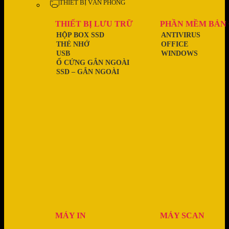
THIẾT BỊ VĂN PHÒNG
THIẾT BỊ LƯU TRỮ
PHẦN MỀM BẢN
HỘP BOX SSD
ANTIVIRUS
THẺ NHỚ
OFFICE
USB
WINDOWS
Ổ CỨNG GẮN NGOÀI
SSD – GẮN NGOÀI
MÁY IN
MÁY SCAN