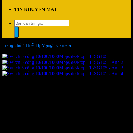
TIN KHUYẾN MÃI
Tìm
kiếm:
Trang chủ
/
Thiết Bị Mạng - Camera
-23%
Switch 5 cổng
10/100/1000Mbps desktop TL-
SG105