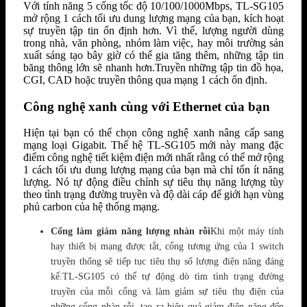
Với tính năng 5 cổng tốc độ 10/100/1000Mbps, TL-SG105
mở rộng 1 cách tối ưu dung lượng mạng của bạn, kích hoạt
sự truyền tập tin ổn định hơn. Vì thế, lượng người dùng
trong nhà, văn phòng, nhóm làm việc, hay môi trường sản
xuất sáng tạo bây giờ có thể gia tăng thêm, những tập tin
băng thông lớn sẽ nhanh hơn.Truyền những tập tin đồ họa,
CGI, CAD hoặc truyền thông qua mạng 1 cách ổn định.
Công nghệ xanh cùng với Ethernet của bạn
Hiện tại bạn có thể chọn công nghệ xanh nâng cấp sang
mạng loại Gigabit. Thế hệ TL-SG105 mới này mang đặc
điểm công nghệ tiết kiệm điện mới nhất rằng có thể mở rộng
1 cách tối ưu dung lượng mạng của bạn mà chỉ tốn ít năng
lượng. Nó tự động điều chỉnh sự tiêu thụ năng lượng tùy
theo tình trạng đường truyền và độ dài cáp để giới hạn vùng
phủ carbon của hệ thống mạng.
Cổng làm giảm năng lượng nhàn rỗi​
Khi một máy tính
hay thiết bị mạng được tắt, cổng tương ứng của 1 switch
truyền thống sẽ tiếp tục tiêu thụ số lượng điện năng đáng
kể.TL-SG105 có thể tự động dò tìm tình trạng đường
truyền của mỗi cổng và làm giảm sự tiêu thụ điện của
những cổng nhàn rỗi, tạo ra hiệu quả giảm điện năng đến