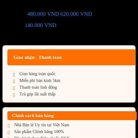
480.000
VND
620.000
VND
Giá chỉ còn:
-23%
140.000
VND
(Tiết kiệm:
)
Giá BiG Sale - Không áp dụng kèm các Khuyến Mãi khác
Giao nhận - Thanh toán
Giao hàng toàn quốc
Miễn phí bán kính 5km
Thanh toán linh động
Trả góp lãi suất thấp
Chính sách bán hàng
Nhà Bán lẻ Uy tín tại Việt Nam
Sản phẩm Chính hãng 100%