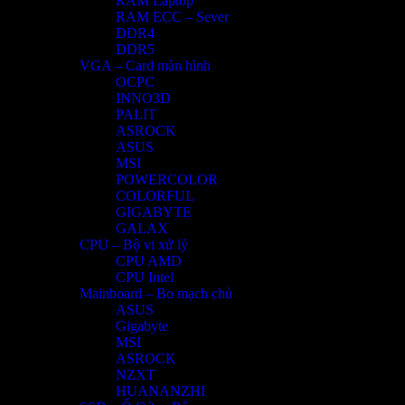
RAM Laptop
RAM ECC – Sever
DDR4
DDR5
VGA – Card màn hình
OCPC
INNO3D
PALIT
ASROCK
ASUS
MSI
POWERCOLOR
COLORFUL
GIGABYTE
GALAX
CPU – Bộ vi xử lý
CPU AMD
CPU Intel
Mainboard – Bo mạch chủ
ASUS
Gigabyte
MSI
ASROCK
NZXT
HUANANZHI