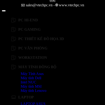
696
📧 sales@vtechpc.vn - 🌐 www.vtechpc.vn
PC HI-END
PC GAMING
PC THIẾT KẾ ĐỒ HỌA 3D
PC VĂN PHÒNG
WORKSTATION
MÁY TÍNH ĐỒNG BỘ
Máy Tính Asus
Máy tính Dell
Intel NUC
Máy tính MSI
Máy tính Lenovo
LAPTOP
LAPTOP ASUS