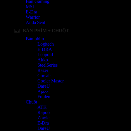
Bàn Gaming
MSI
E-Dra
Warrior
Anda Seat
BÀN PHÍM + CHUỘT
Bàn phím
Logitech
E-DRA
Leopold
Akko
SteelSeries
Razer
Corsair
Cooler Master
DareU
Ajazz
Fuhlen
Chuột
ATK
Rapoo
Zowie
E-Dra
DareU