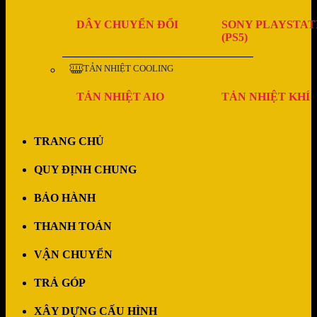
DÂY CHUYỂN ĐỔI
SONY PLAYSTAT
(PS5)
TẢN NHIỆT COOLING
TẢN NHIỆT AIO
TẢN NHIỆT KHÍ
TRANG CHỦ
QUY ĐỊNH CHUNG
BẢO HÀNH
THANH TOÁN
VẬN CHUYỂN
TRẢ GÓP
XÂY DỰNG CẤU HÌNH