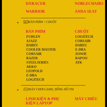
DXRACER
NOBLECHAIRS
WARRIOR
ANDA SEAT
BÀN PHÍM + CHUỘT
BÀN PHÍM
CHUỘT
FUHLEN
LOGITECH
AJAZZ
CORSAIR
DAREU
DAREU
COOLER MASTER
E-DRA
CORSAIR
ZOWIE
RAZER
RAPOO
STEELSERIES
ATK
AKKO
LEOPOLD
E-DRA
LOGITECH
MÁY CHƠI GAME, ĐỒNG HỒ TM
LINH KIỆN & PHỤ
MÁY CHIẾU
KIỆN LAPTOP