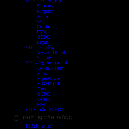
SSD – Ổ Cứng Rắn
Samsung
Kingston
Adata
WD
Crucial
PNY
OCPC
Lexar
HDD – Ổ cứng
Western Digital
Seagate
PSU – Nguồn máy tính
Cooler Master
Antec
SuperFlower
XIGMATEK
Asus
OCPC
Corsair
MSI
VGA – cầu nối VGA
THIẾT BỊ VĂN PHÒNG
Thiết bị lưu trữ