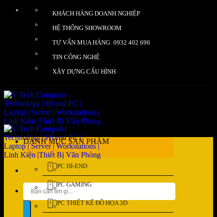
Bỏ
KHÁCH HÀNG DOANH NGHIỆP
qua
nội
HỆ THỐNG SHOWROOM
dung
TƯ VẤN MUA HÀNG: 0932 402 696
TIN CÔNG NGHỆ
XÂY DỰNG CẤU HÌNH
DANH MỤC SẢN PHẨM
PC HI-END
PC GAMING
Tìm
kiếm:
PC THIẾT KẾ ĐỒ HỌA 3D