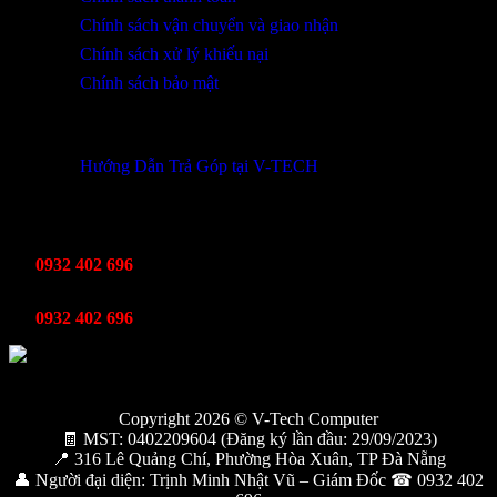
Chính sách vận chuyển và giao nhận
Chính sách xử lý khiếu nại
Chính sách bảo mật
THÔNG TIN KHUYẾN MÃI
Hướng Dẫn Trả Góp tại V-TECH
TỔNG ĐÀI HỖ TRỢ
Kinh Doanh
0932 402 696
Kỹ thuật bảo hành
0932 402 696
Copyright 2026 © V-Tech Computer
🧾 MST: 0402209604 (Đăng ký lần đầu: 29/09/2023)
📍 316 Lê Quảng Chí, Phường Hòa Xuân, TP Đà Nẵng
👤 Người đại diện: Trịnh Minh Nhật Vũ – Giám Đốc ☎ 0932 402