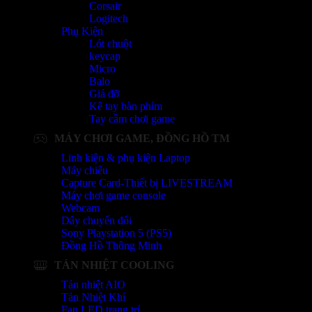
Corsair
Logitech
Phụ Kiện
Lót chuột
keycap
Micro
Balo
Giá đỡ
Kê tay bàn phím
Tay cầm chơi game
MÁY CHƠI GAME, ĐỒNG HỒ TM
Linh kiện & phụ kiện Laptop
Máy chiếu
Capture Card-Thiết bị LIVESTREAM
Máy chơi game console
Webcam
Dây chuyển đổi
Sony Playstation 5 (PS5)
Đồng Hồ Thông Minh
TẢN NHIỆT COOLING
Tản nhiệt AIO
Tản Nhiệt Khí
Fan LED trang trí