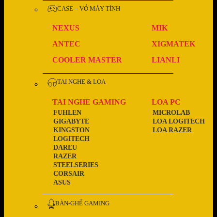
CASE – VỎ MÁY TÍNH
NEXUS
MIK
ANTEC
XIGMATEK
COOLER MASTER
LIANLI
TAI NGHE & LOA
TAI NGHE GAMING
LOA PC
FUHLEN
MICROLAB
GIGABYTE
LOA LOGITECH
KINGSTON
LOA RAZER
LOGITECH
DAREU
RAZER
STEELSERIES
CORSAIR
ASUS
BÀN-GHẾ GAMING