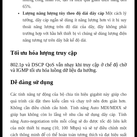
65%.
Lượng năng lượng tùy theo độ dài dây cáp
Một cách lý
tưởng, dây cáp ngắn sẽ dùng ít năng lượng hơn vì ít bị suy
thoái năng lượng trên độ dài của dây, đây không phải
trường hợp với hầu hết thiết bị vì chúng sẽ dùng lượng điện
năng tương tự trên dây bất kể độ dài.
Tối ưu hóa lượng truy cập
802.1p và DSCP QoS vẫn nhạy khi truy cập ở chế độ chờ
và IGMP tối ưu hóa luồng dữ liệu đa hướng.
Dễ dàng sử dụng
Các tính năng tự động của bộ chia tín hiệu gigabit này giúp cho
quá trình cài đặt theo kiểu cắm và chạy trở nên đơn giản hơn.
Không cần điều chỉnh cấu hình. Tính năng Auto MDI/MDIX sẽ
giúp bạn không còn lo lắng về nhu cầu sử dụng dây cáp. Tính
năng Auto-negotiation trên mỗi cổng sẽ đo được tốc độ liên kết
của một thiết bị mạng (10, 100 Mbps) và sẽ tự điều chỉnh một
cách thông minh để có thể hoàn toàn tương thích và đạt hiệu suất