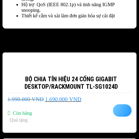
Hộ trợ QoS (IEEE 802.1p) và tinh năng IGMP
snooping.
Thiết kế cắm và xài làm đơn giản hóa sự cài đặt
Sản phẩm tương tự
-15%
BỘ CHIA TÍN HIỆU 24 CỔNG GIGABIT
DESKTOP/RACKMOUNT TL-SG1024D
Giá
Giá
1.990.000
VND
1.690.000
VND
gốc
hiện
là:
tại
Còn hàng
1.990.000 VND.
là:
Quà tặng
1.690.000 VND.
-15%