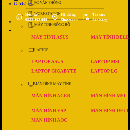
PC VĂN PHÒNG
Giỏ hàng
WORKSTATION
Hotline
Hệ thống
Tra cứu
0932.402.696
Showroom
đơn hàng
MÁY TÍNH ĐỒNG BỘ
MÁY TÍNH ASUS
MÁY TÍNH DELL
LAPTOP
LAPTOP ASUS
LAPTOP MSI
LAPTOP GIGABYTE
LAPTOP LG
MÀN HÌNH MÁY TÍNH
MÀN HÌNH ACER
MÀN HÌNH MSI
MÀN HÌNH VSP
MÀN HÌNH DELL
MÀN HÌNH AOC