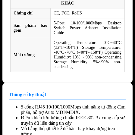
KHÁC
Chứng chỉ
CE, FCC, RoHS
5-Port 10/100/1000Mbps Desktop
Sản phẩm bao
Switch Power Adapter Installation
gồm
Guide
Operating Temperature: 0°C~40°C
(32°F~104°F) Storage Temperature:
-40°C~70°C (-40°F~158°F) Operating
Môi trường
Humidity: 10% ~ 90% non-condensing
Storage Humidity: 5%~90% non-
condensing
Thông số kỹ thuật
5 cổng RJ45 10/100/1000Mbps tính năng tự động đàm
phán, hỗ trợ Auto MDI/MDIX.
Điều khiển lưu lượng chuẩn IEEE 802.3x cung cấp sự
truyền dữ liệu đáng tin cậy.
Vỏ bằng thép,thiết kế để bàn hay khay đựng treo
tường.