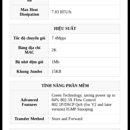
đa
Max Heat
7.83 BTU/h
Dissipation
HIỆU SUẤT
Tốc độ chuyển gói
7.4Mpps
Bảng địa chỉ
2K
MAC
Bộ nhớ đệm gói
1Mb
Khung Jumbo
15KB
TÍNH NĂNG PHẦN MỀM
Green Technology, saving power up to
Advanced
84% 802.3X Flow Control
Features
802.1P/DSCP QoS (for V2 and later
version) IGMP Snooping
Transfer Method
Store and Forward