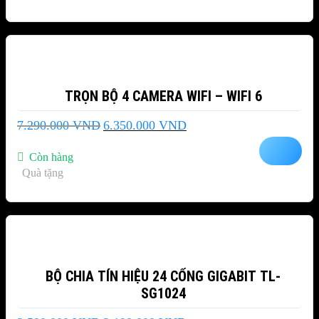
-13%
TRỌN BỘ 4 CAMERA WIFI – WIFI 6
Giá
Giá
7.290.000
VND
6.350.000
VND
gốc
hiện
là:
tại
Còn hàng
7.290.000 VND.
là:
Quà tặng
6.350.000 VND.
-15%
BỘ CHIA TÍN HIỆU 24 CỔNG GIGABIT TL-
SG1024