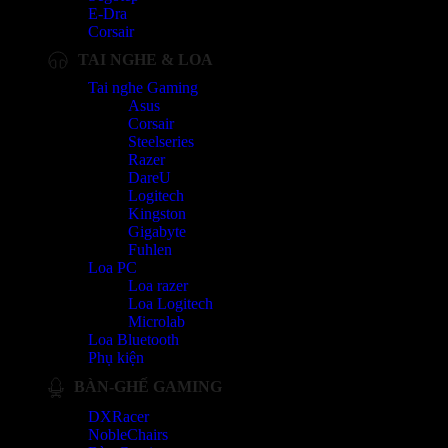
E-Dra
Corsair
TAI NGHE & LOA
Tai nghe Gaming
Asus
Corsair
Steelseries
Razer
DareU
Logitech
Kingston
Gigabyte
Fuhlen
Loa PC
Loa razer
Loa Logitech
Microlab
Loa Bluetooth
Phụ kiện
BÀN-GHẾ GAMING
DXRacer
NobleChairs