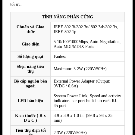
tối ưu.
TÍNH NĂNG PHẦN CỨNG
Chuẩn và Giao
IEEE 802.3i/802.3u/ 802.3ab/802.3x,
thức
IEEE 802.1p
5 10/100/1000Mbps, Auto-Negotiation,
Giao diện
Auto-MDI/MDIX Ports
Số lượng quạt
Fanless
Điện năng tiêu
Maximum: 3.2W (220V/50Hz)
thụ
Bộ cấp nguồn bên
External Power Adapter (Output:
ngoài
9VDC / 0.6A)
System Power Link, Speed and activity
LED báo hiệu
indicators per port built into each RJ-
45 port
Kích thước ( R x
3.9 x 3.9 x 1.0 in. (99.8 x 98 x 25
D x C )
mm)
Tiêu thụ điện tối
2.3W (220V/50Hz)