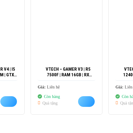
 V4 | I5
VTECH – GAMER V3 | R5
VTEC
M | GTX
7500F | RAM 16GB | RX
1240
6GB
9060XT 8GB
Giá:
Liên hệ
Giá:
Liên
Còn hàng
Còn h
Quà tặng
Quà tặ