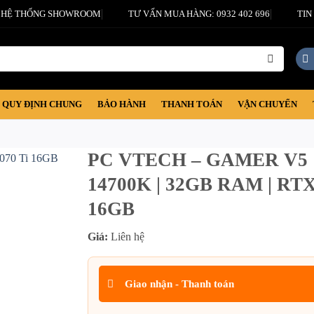
HỆ THỐNG SHOWROOM
TƯ VẤN MUA HÀNG: 0932 402 696
TIN
QUY ĐỊNH CHUNG
BẢO HÀNH
THANH TOÁN
VẬN CHUYỂN
PC VTECH – GAMER V5 |
14700K | 32GB RAM | RTX
16GB
Giá:
Liên hệ
Giao nhận - Thanh toán