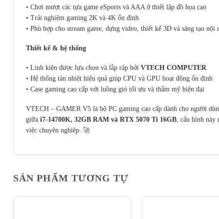
• Chơi mượt các tựa game eSports và AAA ở thiết lập đồ họa cao
• Trải nghiệm gaming 2K và 4K ổn định
• Phù hợp cho stream game, dựng video, thiết kế 3D và sáng tạo nội
Thiết kế & hệ thống
• Linh kiện được lựa chọn và lắp ráp bởi
VTECH COMPUTER
• Hệ thống tản nhiệt hiệu quả giúp CPU và GPU hoạt động ổn định
• Case gaming cao cấp với luồng gió tối ưu và thẩm mỹ hiện đại
VTECH – GAMER V5 là bộ PC gaming cao cấp dành cho người dùng 
giữa
i7-14700K, 32GB RAM và RTX 5070 Ti 16GB
, cấu hình này 
việc chuyên nghiệp. 🚀
SẢN PHẨM TƯƠNG TỰ