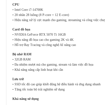
CPU
• Intel Core i7-14700K
• 20 nhân 28 luồng (8 P-core + 12 E-core)
• Hiệu năng xử lý cực mạnh cho gaming, streaming và công việc chu
Card đồ họa
• NVIDIA GeForce RTX 5070 Ti 16GB
• Hiệu năng đồ họa cao cho gaming 2K và 4K
• Hỗ trợ Ray Tracing và công nghệ AI nâng cao
Bộ nhớ RAM
• 32GB RAM
• Đa nhiệm mượt mà cho gaming, stream và làm việc đồ họa
• Khả năng nâng cấp linh hoạt khi cần
Lưu trữ
• SSD tốc độ cao giúp khởi động hệ điều hành và ứng dụng nhanh
• Tăng tốc toàn bộ trải nghiệm sử dụng
Khả năng sử dụng