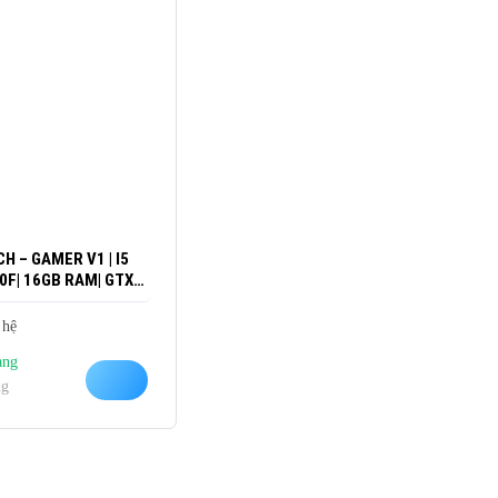
H – GAMER V1 | I5
0F| 16GB RAM| GTX
1650 4GB
 hệ
àng
ng