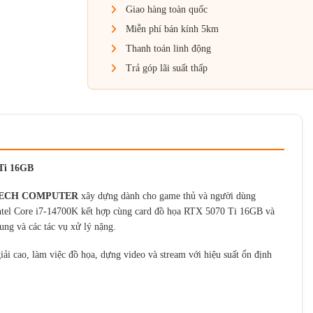
Giao hàng toàn quốc
Miễn phí bán kính 5km
Thanh toán linh động
Trả góp lãi suất thấp
Ti 16GB
ECH COMPUTER
xây dựng dành cho game thủ và người dùng
Intel Core i7-14700K kết hợp cùng card đồ họa RTX 5070 Ti 16GB và
ng và các tác vụ xử lý nặng.
ải cao, làm việc đồ họa, dựng video và stream với hiệu suất ổn định