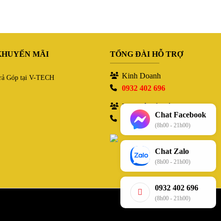
KHUYẾN MÃI
TỔNG ĐÀI HỖ TRỢ
Kinh Doanh
rả Góp tại V-TECH
0932 402 696
Kỹ thuật bảo hành
Chat Facebook
0932 402 696
(8h00 - 21h00)
Chat Zalo
(8h00 - 21h00)
0932 402 696
(8h00 - 21h00)