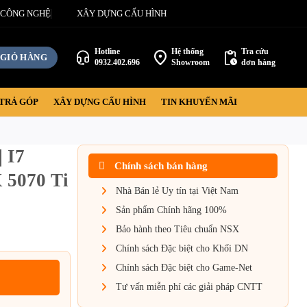
 CÔNG NGHỆ
XÂY DỰNG CẤU HÌNH
Hotline
Hệ thống
Tra cứu
GIỎ HÀNG
0932.402.696
Showroom
đơn hàng
TRẢ GÓP
XÂY DỰNG CẤU HÌNH
TIN KHUYẾN MÃI
 I7
Chính sách bán hàng
 5070 Ti
Nhà Bán lẻ Uy tín tại Việt Nam
Sản phẩm Chính hãng 100%
Bảo hành theo Tiêu chuẩn NSX
Chính sách Đặc biệt cho Khối DN
Chính sách Đặc biệt cho Game-Net
Tư vấn miễn phí các giải pháp CNTT