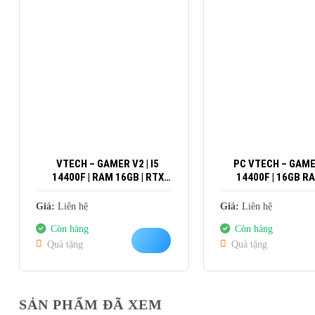
VTECH – GAMER V2 | I5
PC VTECH – GAMER
14400F | RAM 16GB | RTX
14400F | 16GB RA
3060 12GB
1660 SUPER 
Giá:
Liên hệ
Giá:
Liên hệ
Còn hàng
Còn hàng
Quà tặng
Quà tặng
SẢN PHẨM ĐÃ XEM