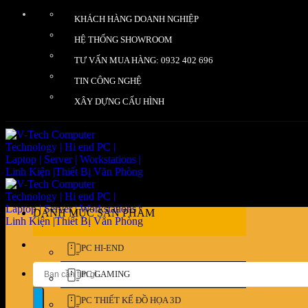
Bỏ
KHÁCH HÀNG DOANH NGHIỆP
qua
nội
HỆ THỐNG SHOWROOM
dung
TƯ VẤN MUA HÀNG: 0932 402 696
TIN CÔNG NGHỆ
XÂY DỰNG CẤU HÌNH
DANH MỤC SẢN PHẨM
PC HI-END
Tìm
PC GAMING
kiếm:
PC THIẾT KẾ ĐỒ HỌA 3D