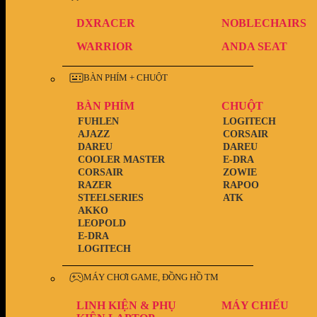
DXRACER
NOBLECHAIRS
WARRIOR
ANDA SEAT
BÀN PHÍM + CHUỘT
BÀN PHÍM
CHUỘT
FUHLEN
LOGITECH
AJAZZ
CORSAIR
DAREU
DAREU
COOLER MASTER
E-DRA
CORSAIR
ZOWIE
RAZER
RAPOO
STEELSERIES
ATK
AKKO
LEOPOLD
E-DRA
LOGITECH
MÁY CHƠI GAME, ĐỒNG HỒ TM
LINH KIỆN & PHỤ
MÁY CHIẾU