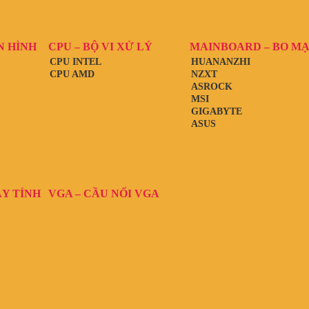
N HÌNH
CPU – BỘ VI XỬ LÝ
MAINBOARD – BO M
CPU INTEL
HUANANZHI
CPU AMD
NZXT
ASROCK
MSI
GIGABYTE
ASUS
ÁY TÍNH
VGA – CẦU NỐI VGA