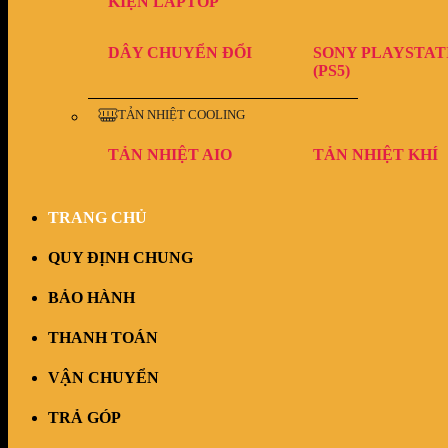
KIỆN LAPTOP
DÂY CHUYỂN ĐỔI
SONY PLAYSTAT
(PS5)
TẢN NHIỆT COOLING
TẢN NHIỆT AIO
TẢN NHIỆT KHÍ
TRANG CHỦ
QUY ĐỊNH CHUNG
BẢO HÀNH
THANH TOÁN
VẬN CHUYỂN
TRẢ GÓP