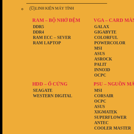
LINH KIỆN MÁY TÍNH
RAM – BỘ NHỚ ĐỆM
VGA – CARD MÀ
DDR5
GALAX
DDR4
GIGABYTE
RAM ECC – SEVER
COLORFUL
RAM LAPTOP
POWERCOLOR
MSI
ASUS
ASROCK
PALIT
INNO3D
OCPC
HDD – Ổ CỨNG
PSU – NGUỒN M
SEAGATE
MSI
WESTERN DIGITAL
CORSAIR
OCPC
ASUS
XIGMATEK
SUPERFLOWER
ANTEC
COOLER MASTER