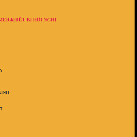
AMERA
THIẾT BỊ HỘI NGHỊ
Y
NINH
I