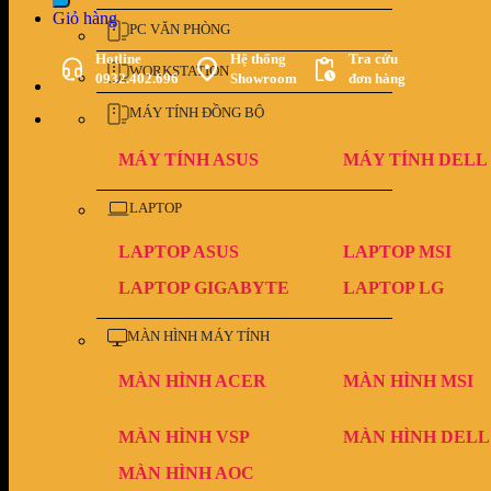
Giỏ hàng
PC VĂN PHÒNG
Hotline
Hệ thống
Tra cứu
WORKSTATION
0932.402.696
Showroom
đơn hàng
MÁY TÍNH ĐỒNG BỘ
MÁY TÍNH ASUS
MÁY TÍNH DELL
LAPTOP
LAPTOP ASUS
LAPTOP MSI
LAPTOP GIGABYTE
LAPTOP LG
MÀN HÌNH MÁY TÍNH
MÀN HÌNH ACER
MÀN HÌNH MSI
MÀN HÌNH VSP
MÀN HÌNH DELL
MÀN HÌNH AOC