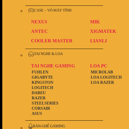
CASE – VỎ MÁY TÍNH
NEXUS
MIK
ANTEC
XIGMATEK
COOLER MASTER
LIANLI
TAI NGHE & LOA
TAI NGHE GAMING
LOA PC
FUHLEN
MICROLAB
GIGABYTE
LOA LOGITECH
KINGSTON
LOA RAZER
LOGITECH
DAREU
RAZER
STEELSERIES
CORSAIR
ASUS
BÀN-GHẾ GAMING