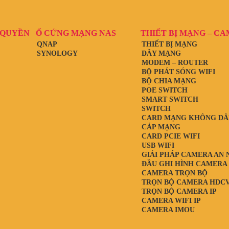
 QUYỀN
Ổ CỨNG MẠNG NAS
THIẾT BỊ MẠNG – C
QNAP
THIẾT BỊ MẠNG
SYNOLOGY
DÂY MẠNG
MODEM – ROUTER
BỘ PHÁT SÓNG WIFI
BỘ CHIA MẠNG
POE SWITCH
SMART SWITCH
SWITCH
CARD MẠNG KHÔNG DÂ
CÁP MẠNG
CARD PCIE WIFI
USB WIFI
GIẢI PHÁP CAMERA AN 
ĐẦU GHI HÌNH CAMERA
CAMERA TRỌN BỘ
TRỌN BỘ CAMERA HDCV
TRỌN BỘ CAMERA IP
CAMERA WIFI IP
CAMERA IMOU