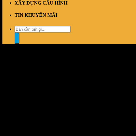
XÂY DỰNG CẤU HÌNH
TIN KHUYẾN MÃI
Tìm
kiếm:
“Bộ phím chuột không dây DAREU MK188G” đã được thêm vào gi
Đổi trả dễ dàng
1 đổi 1 trong vòng 7 ngày