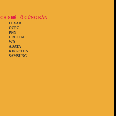
ẠCH CHỦ
SSD – Ổ CỨNG RẮN
LEXAR
OCPC
PNY
CRUCIAL
WD
ADATA
KINGSTON
SAMSUNG