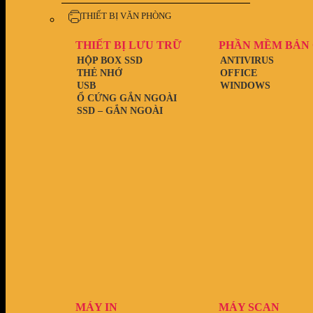
THIẾT BỊ VĂN PHÒNG
THIẾT BỊ LƯU TRỮ
PHẦN MỀM BẢN
HỘP BOX SSD
ANTIVIRUS
THẺ NHỚ
OFFICE
USB
WINDOWS
Ổ CỨNG GẮN NGOÀI
SSD – GẮN NGOÀI
MÁY IN
MÁY SCAN