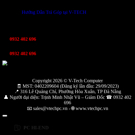
Hướng Dẫn Trả Góp tại V-TECH
TỔNG ĐÀI HỖ TRỢ
Kinh Doanh
0932 402 696
Kỹ thuật bảo hành
0932 402 696
Copyright 2026 © V-Tech Computer
🧾 MST: 0402209604 (Đăng ký lần đầu: 29/09/2023)
📍 316 Lê Quảng Chí, Phường Hòa Xuân, TP Đà Nẵng
👤 Người đại diện: Trịnh Minh Nhật Vũ – Giám Đốc ☎ 0932 402
696
📧 sales@vtechpc.vn - 🌐 www.vtechpc.vn
PC HI-END