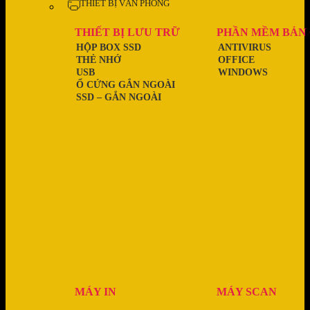
THIẾT BỊ VĂN PHÒNG
THIẾT BỊ LƯU TRỮ
PHẦN MỀM BẢN
HỘP BOX SSD
ANTIVIRUS
THẺ NHỚ
OFFICE
USB
WINDOWS
Ổ CỨNG GẮN NGOÀI
SSD – GẮN NGOÀI
MÁY IN
MÁY SCAN