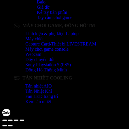
Balo
Giá đỡ
Kê tay bàn phím
Tay cầm chơi game
MÁY CHƠI GAME, ĐỒNG HỒ TM
Linh kiện & phụ kiện Laptop
Máy chiếu
Capture Card-Thiết bị LIVESTREAM
Máy chơi game console
Webcam
Dây chuyển đổi
Sony Playstation 5 (PS5)
Đồng Hồ Thông Minh
TẢN NHIỆT COOLING
Tản nhiệt AIO
Tản Nhiệt Khí
Fan LED trang trí
Kem tản nhiệt