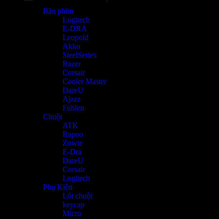
Bàn phím
Logitech
E-DRA
Leopold
Akko
SteelSeries
Razer
Corsair
Cooler Master
DareU
Ajazz
Fuhlen
Chuột
ATK
Rapoo
Zowie
E-Dra
DareU
Corsair
Logitech
Phụ Kiện
Lót chuột
keycap
Micro