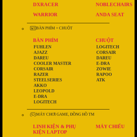
DXRACER
NOBLECHAIRS
WARRIOR
ANDA SEAT
BÀN PHÍM + CHUỘT
BÀN PHÍM
CHUỘT
FUHLEN
LOGITECH
AJAZZ
CORSAIR
DAREU
DAREU
COOLER MASTER
E-DRA
CORSAIR
ZOWIE
RAZER
RAPOO
STEELSERIES
ATK
AKKO
LEOPOLD
E-DRA
LOGITECH
MÁY CHƠI GAME, ĐỒNG HỒ TM
LINH KIỆN & PHỤ
MÁY CHIẾU
KIỆN LAPTOP