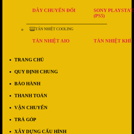
DÂY CHUYỂN ĐỔI
SONY PLAYSTAT
(PS5)
TẢN NHIỆT COOLING
TẢN NHIỆT AIO
TẢN NHIỆT KHÍ
TRANG CHỦ
QUY ĐỊNH CHUNG
BẢO HÀNH
THANH TOÁN
VẬN CHUYỂN
TRẢ GÓP
XÂY DỰNG CẤU HÌNH