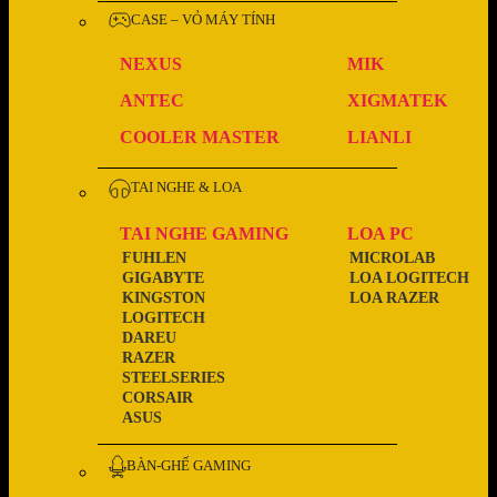
CASE – VỎ MÁY TÍNH
NEXUS
MIK
ANTEC
XIGMATEK
COOLER MASTER
LIANLI
TAI NGHE & LOA
TAI NGHE GAMING
LOA PC
FUHLEN
MICROLAB
GIGABYTE
LOA LOGITECH
KINGSTON
LOA RAZER
LOGITECH
DAREU
RAZER
STEELSERIES
CORSAIR
ASUS
BÀN-GHẾ GAMING