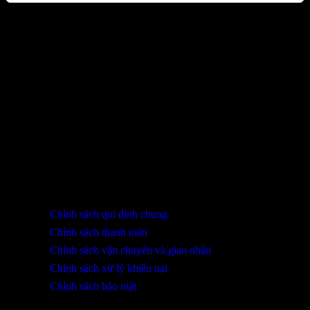
Sản phẩm đã xem
Bạn chưa xem sản phẩm nào.
THÔNG TIN LIÊN HỆ
SHOWROOM ĐÀ NẴNG
316 Lê Quảng Chí, Phường Hòa Xuân, TP Đà Nẵng
0932 402 696 / 039.333.9969
HỖ TRỢ KHÁCH HÀNG
Chính sách qui định chung
Chính sách thanh toán
Chính sách vận chuyển và giao nhận
Chính sách xử lý khiếu nại
Chính sách bảo mật
THÔNG TIN KHUYẾN MÃI