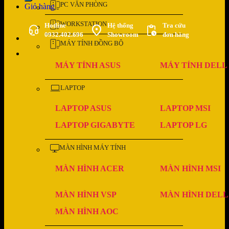
PC VĂN PHÒNG
Giỏ hàng
WORKSTATION
Hotline
Hệ thống
Tra cứu
0932.402.696
Showroom
đơn hàng
MÁY TÍNH ĐỒNG BỘ
MÁY TÍNH ASUS
MÁY TÍNH DELL
LAPTOP
LAPTOP ASUS
LAPTOP MSI
LAPTOP GIGABYTE
LAPTOP LG
MÀN HÌNH MÁY TÍNH
MÀN HÌNH ACER
MÀN HÌNH MSI
MÀN HÌNH VSP
MÀN HÌNH DELL
MÀN HÌNH AOC