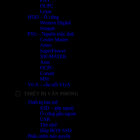
PNY
OCPC
Lexar
HDD – Ổ cứng
Western Digital
Seagate
PSU – Nguồn máy tính
Cooler Master
Antec
SuperFlower
XIGMATEK
Asus
OCPC
Corsair
MSI
VGA – cầu nối VGA
THIẾT BỊ VĂN PHÒNG
Thiết bị lưu trữ
SSD – gắn ngoài
Ổ cứng gắn ngoài
USB
Thẻ nhớ
Hộp BOX SSD
Phần mềm bản quyền