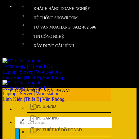
Bỏ
KHÁCH HÀNG DOANH NGHIỆP
qua
nội
HỆ THỐNG SHOWROOM
dung
TƯ VẤN MUA HÀNG: 0932 402 696
TIN CÔNG NGHỆ
XÂY DỰNG CẤU HÌNH
DANH MỤC SẢN PHẨM
PC HI-END
PC GAMING
Tìm
kiếm:
PC THIẾT KẾ ĐỒ HỌA 3D