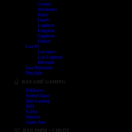
Corsair
Steelseries
Razer
DareU
Logitech
Kingston
Gigabyte
Fuhlen
Loa PC
Loa razer
Loa Logitech
Microlab
Loa Bluetooth
Phụ kiện
BÀN-GHẾ GAMING
DXRacer
NobleChairs
Bàn Gaming
MSI
E-Dra
Warrior
Anda Seat
BÀN PHÍM + CHUỘT