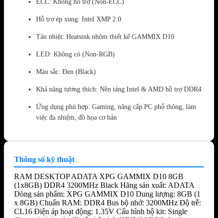
ECC: Không hỗ trợ (Non-ECC)
Hỗ trợ ép xung: Intel XMP 2.0
Tản nhiệt: Heatsink nhôm thiết kế GAMMIX D10
LED: Không có (Non-RGB)
Màu sắc: Đen (Black)
Khả năng tương thích: Nền tảng Intel & AMD hỗ trợ DDR4
Ứng dụng phù hợp: Gaming, nâng cấp PC phổ thông, làm
việc đa nhiệm, đồ họa cơ bản
Thông số kỹ thuật
RAM DESKTOP ADATA XPG GAMMIX D10 8GB
(1x8GB) DDR4 3200MHz Black Hãng sản xuất: ADATA
Dòng sản phẩm: XPG GAMMIX D10 Dung lượng: 8GB (1
x 8GB) Chuẩn RAM: DDR4 Bus bộ nhớ: 3200MHz Độ trễ:
CL16 Điện áp hoạt động: 1.35V Cấu hình bộ kit: Single