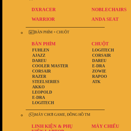
DXRACER
NOBLECHAIRS
WARRIOR
ANDA SEAT
BÀN PHÍM + CHUỘT
BÀN PHÍM
CHUỘT
FUHLEN
LOGITECH
AJAZZ
CORSAIR
DAREU
DAREU
COOLER MASTER
E-DRA
CORSAIR
ZOWIE
RAZER
RAPOO
STEELSERIES
ATK
AKKO
LEOPOLD
E-DRA
LOGITECH
MÁY CHƠI GAME, ĐỒNG HỒ TM
LINH KIỆN & PHỤ
MÁY CHIẾU