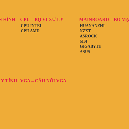
N HÌNH
CPU – BỘ VI XỬ LÝ
MAINBOARD – BO M
CPU INTEL
HUANANZHI
CPU AMD
NZXT
ASROCK
MSI
GIGABYTE
ASUS
ÁY TÍNH
VGA – CẦU NỐI VGA