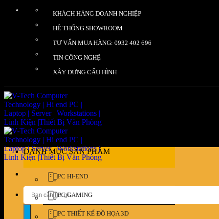
Bỏ
KHÁCH HÀNG DOANH NGHIỆP
qua
nội
HỆ THỐNG SHOWROOM
dung
TƯ VẤN MUA HÀNG: 0932 402 696
TIN CÔNG NGHỆ
XÂY DỰNG CẤU HÌNH
DANH MỤC SẢN PHẨM
PC HI-END
Tìm
PC GAMING
kiếm:
PC THIẾT KẾ ĐỒ HỌA 3D