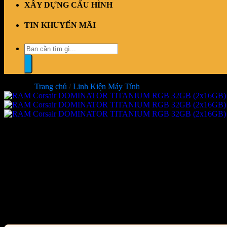
XÂY DỰNG CẤU HÌNH
TIN KHUYẾN MÃI
Tìm
kiếm:
Trang chủ
/
Linh Kiện Máy Tính
RAM Corsair DOMINATOR TI
(CMP32GX5M2X6600C32)
Giá:
Liên hệ