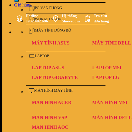
Giỏ hàng
PC VĂN PHÒNG
Hotline
Hệ thống
Tra cứu
WORKSTATION
0932.402.696
Showroom
đơn hàng
MÁY TÍNH ĐỒNG BỘ
MÁY TÍNH ASUS
MÁY TÍNH DELL
LAPTOP
LAPTOP ASUS
LAPTOP MSI
LAPTOP GIGABYTE
LAPTOP LG
MÀN HÌNH MÁY TÍNH
MÀN HÌNH ACER
MÀN HÌNH MSI
MÀN HÌNH VSP
MÀN HÌNH DELL
MÀN HÌNH AOC