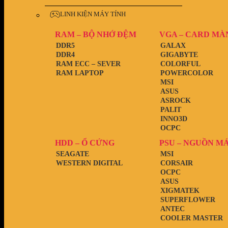
LINH KIỆN MÁY TÍNH
RAM – BỘ NHỚ ĐỆM
VGA – CARD MÀ
DDR5
GALAX
DDR4
GIGABYTE
RAM ECC – SEVER
COLORFUL
RAM LAPTOP
POWERCOLOR
MSI
ASUS
ASROCK
PALIT
INNO3D
OCPC
HDD – Ổ CỨNG
PSU – NGUỒN M
SEAGATE
MSI
WESTERN DIGITAL
CORSAIR
OCPC
ASUS
XIGMATEK
SUPERFLOWER
ANTEC
COOLER MASTER