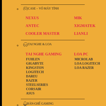
CASE – VỎ MÁY TÍNH
NEXUS
MIK
ANTEC
XIGMATEK
COOLER MASTER
LIANLI
TAI NGHE & LOA
TAI NGHE GAMING
LOA PC
FUHLEN
MICROLAB
GIGABYTE
LOA LOGITECH
KINGSTON
LOA RAZER
LOGITECH
DAREU
RAZER
STEELSERIES
CORSAIR
ASUS
BÀN-GHẾ GAMING