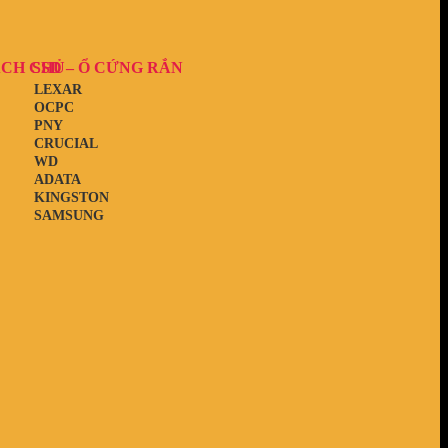
ẠCH CHỦ
SSD – Ổ CỨNG RẮN
LEXAR
OCPC
PNY
CRUCIAL
WD
ADATA
KINGSTON
SAMSUNG