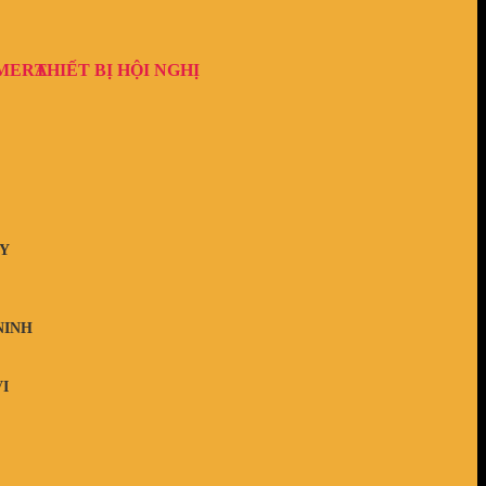
AMERA
THIẾT BỊ HỘI NGHỊ
Y
NINH
I