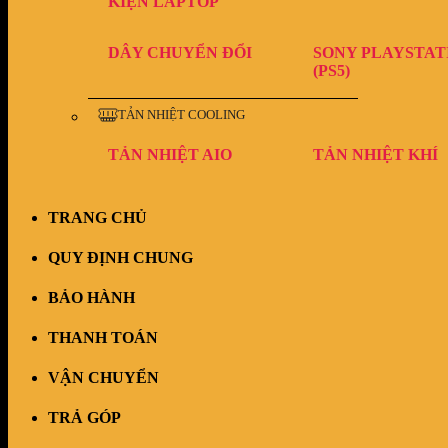
KIỆN LAPTOP
DÂY CHUYỂN ĐỔI
SONY PLAYSTAT
(PS5)
TẢN NHIỆT COOLING
TẢN NHIỆT AIO
TẢN NHIỆT KHÍ
TRANG CHỦ
QUY ĐỊNH CHUNG
BẢO HÀNH
THANH TOÁN
VẬN CHUYỂN
TRẢ GÓP