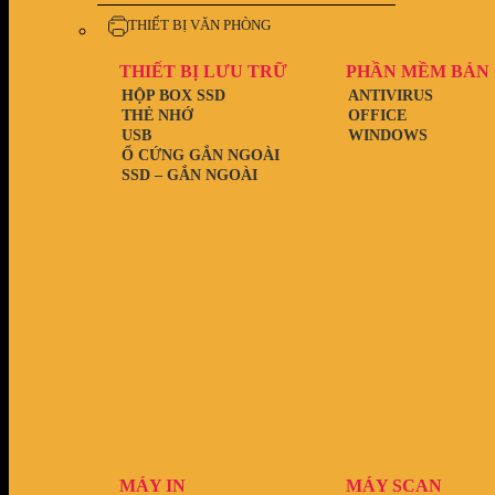
THIẾT BỊ VĂN PHÒNG
THIẾT BỊ LƯU TRỮ
PHẦN MỀM BẢN
HỘP BOX SSD
ANTIVIRUS
THẺ NHỚ
OFFICE
USB
WINDOWS
Ổ CỨNG GẮN NGOÀI
SSD – GẮN NGOÀI
MÁY IN
MÁY SCAN