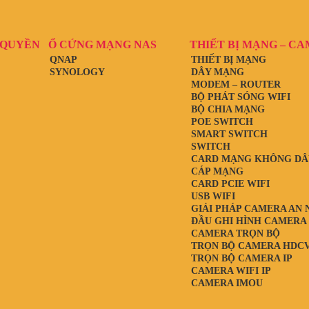
 QUYỀN
Ổ CỨNG MẠNG NAS
THIẾT BỊ MẠNG – C
QNAP
THIẾT BỊ MẠNG
SYNOLOGY
DÂY MẠNG
MODEM – ROUTER
BỘ PHÁT SÓNG WIFI
BỘ CHIA MẠNG
POE SWITCH
SMART SWITCH
SWITCH
CARD MẠNG KHÔNG DÂ
CÁP MẠNG
CARD PCIE WIFI
USB WIFI
GIẢI PHÁP CAMERA AN 
ĐẦU GHI HÌNH CAMERA
CAMERA TRỌN BỘ
TRỌN BỘ CAMERA HDCV
TRỌN BỘ CAMERA IP
CAMERA WIFI IP
CAMERA IMOU