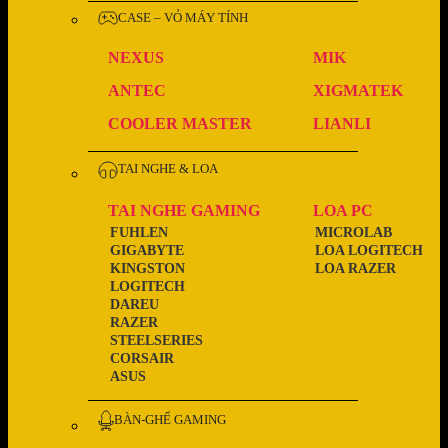
CASE – VỎ MÁY TÍNH
NEXUS
MIK
ANTEC
XIGMATEK
COOLER MASTER
LIANLI
TAI NGHE & LOA
TAI NGHE GAMING
LOA PC
FUHLEN
MICROLAB
GIGABYTE
LOA LOGITECH
KINGSTON
LOA RAZER
LOGITECH
DAREU
RAZER
STEELSERIES
CORSAIR
ASUS
BÀN-GHẾ GAMING