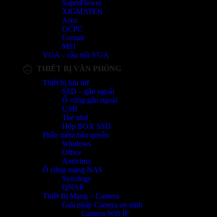
SuperFlower
XIGMATEK
Asus
OCPC
Corsair
MSI
VGA – cầu nối VGA
THIẾT BỊ VĂN PHÒNG
Thiết bị lưu trữ
SSD – gắn ngoài
Ổ cứng gắn ngoài
USB
Thẻ nhớ
Hộp BOX SSD
Phần mềm bản quyền
Windows
Office
Antivirus
Ổ cứng mạng NAS
Synology
QNAP
Thiết Bị Mạng – Camera
Giải pháp Camera an ninh
Camera Wifi IP