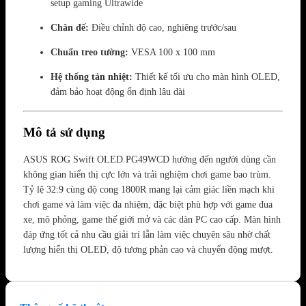
setup gaming Ultrawide
Chân đế:
Điều chỉnh độ cao, nghiêng trước/sau
Chuẩn treo tường:
VESA 100 x 100 mm
Hệ thống tản nhiệt:
Thiết kế tối ưu cho màn hình OLED,
đảm bảo hoạt động ổn định lâu dài
Mô tả sử dụng
ASUS ROG Swift OLED PG49WCD hướng đến người dùng cần
không gian hiển thị cực lớn và trải nghiệm chơi game bao trùm.
Tỷ lệ 32:9 cùng độ cong 1800R mang lại cảm giác liền mạch khi
chơi game và làm việc đa nhiệm, đặc biệt phù hợp với game đua
xe, mô phỏng, game thế giới mở và các dàn PC cao cấp. Màn hình
đáp ứng tốt cả nhu cầu giải trí lẫn làm việc chuyên sâu nhờ chất
lượng hiển thị OLED, độ tương phản cao và chuyển động mượt.