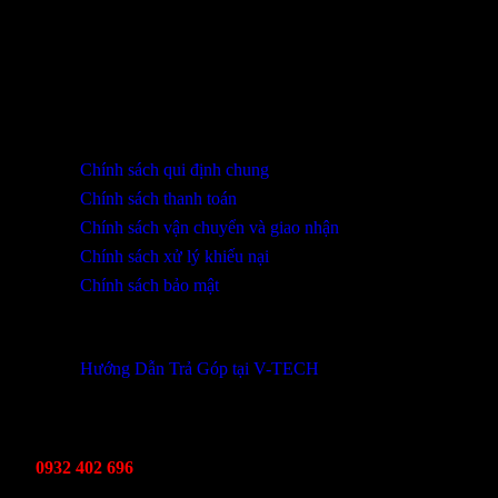
SHOWROOM ĐÀ NẴNG
316 Lê Quảng Chí, Phường Hòa Xuân, TP Đà Nẵng
0932 402 696 / 039.333.9969
HỖ TRỢ KHÁCH HÀNG
Chính sách qui định chung
Chính sách thanh toán
Chính sách vận chuyển và giao nhận
Chính sách xử lý khiếu nại
Chính sách bảo mật
THÔNG TIN KHUYẾN MÃI
Hướng Dẫn Trả Góp tại V-TECH
TỔNG ĐÀI HỖ TRỢ
Kinh Doanh
0932 402 696