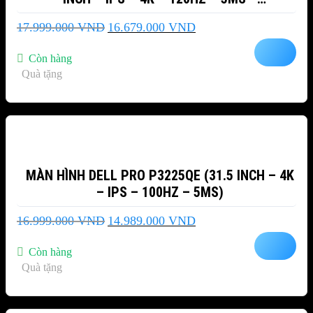
THUNDERBOLT 4 )
Giá
Giá
17.999.000
VND
16.679.000
VND
gốc
hiện
là:
tại
Còn hàng
17.999.000 VND.
là:
Quà tặng
16.679.000 VND.
-12%
MÀN HÌNH DELL PRO P3225QE (31.5 INCH – 4K
– IPS – 100HZ – 5MS)
Giá
Giá
16.999.000
VND
14.989.000
VND
gốc
hiện
là:
tại
Còn hàng
16.999.000 VND.
là:
Quà tặng
14.989.000 VND.
-50%