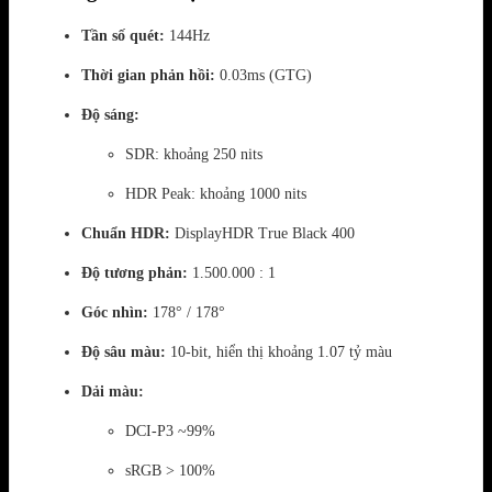
Tần số quét:
144Hz
Thời gian phản hồi:
0.03ms (GTG)
Độ sáng:
SDR: khoảng 250 nits
HDR Peak: khoảng 1000 nits
Chuẩn HDR:
DisplayHDR True Black 400
Độ tương phản:
1.500.000 : 1
Góc nhìn:
178° / 178°
Độ sâu màu:
10-bit, hiển thị khoảng 1.07 tỷ màu
Dải màu:
DCI-P3 ~99%
sRGB > 100%