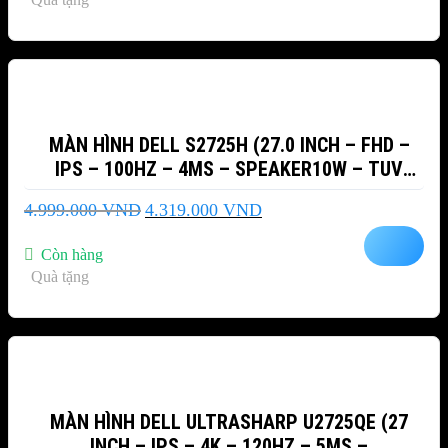
3.799.000 VND.
-14%
MÀN HÌNH DELL S2725H (27.0 INCH – FHD –
IPS – 100HZ – 4MS – SPEAKER10W – TUV
EYECOMFORT4)
Giá
Giá
4.999.000
VND
4.319.000
VND
gốc
hiện
là:
tại
Còn hàng
4.999.000 VND.
là:
Quà tặng
4.319.000 VND.
-7%
MÀN HÌNH DELL ULTRASHARP U2725QE (27
INCH – IPS – 4K – 120HZ – 5MS –