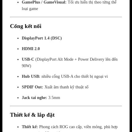
GamePlus / GameVisual:
Tối ưu hiển thị theo từng thể
loại game
Cổng kết nối
DisplayPort 1.4 (DSC)
HDMI 2.0
USB-C
(DisplayPort Alt Mode + Power Delivery lên đến
90W)
Hub USB:
nhiều cổng USB-A cho thiết bị ngoại vi
SPDIF Out:
Xuất âm thanh kỹ thuật số
Jack tai nghe:
3.5mm
Thiết kế & lắp đặt
Thiết kế:
Phong cách ROG cao cấp, viền mỏng, phù hợp