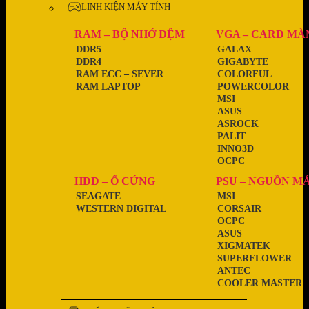
LINH KIỆN MÁY TÍNH
RAM – BỘ NHỚ ĐỆM
VGA – CARD MÀ
DDR5
GALAX
DDR4
GIGABYTE
RAM ECC – SEVER
COLORFUL
RAM LAPTOP
POWERCOLOR
MSI
ASUS
ASROCK
PALIT
INNO3D
OCPC
HDD – Ổ CỨNG
PSU – NGUỒN M
SEAGATE
MSI
WESTERN DIGITAL
CORSAIR
OCPC
ASUS
XIGMATEK
SUPERFLOWER
ANTEC
COOLER MASTER