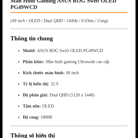
Màn Hình Gaming ASUS ROG Swift OLED
PG49WCD
(49 inch / OLED / Dual QHD / 144Hz / 0.03ms / Cong)
Thông tin chung
Model:
ASUS
ROG Swift OLED PG49WCD
Phân khúc:
Màn hình gaming Ultrawide cao cấp
Kích thước màn hình:
49 inch
Tỷ lệ hiển thị:
32:9
Độ phân giải:
Dual QHD (5120 x 1440)
Tấm nền:
OLED
Độ cong:
1800R
Thông số hiển thị