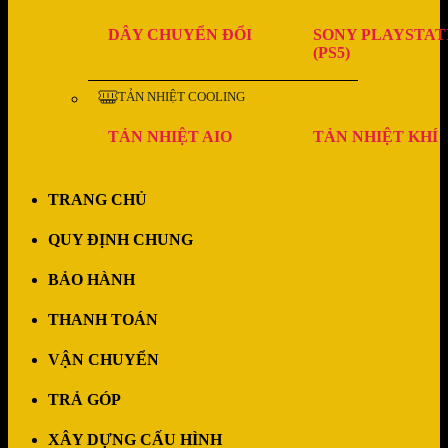
DÂY CHUYỂN ĐỔI
SONY PLAYSTAT
(PS5)
TẢN NHIỆT COOLING
TẢN NHIỆT AIO
TẢN NHIỆT KHÍ
TRANG CHỦ
QUY ĐỊNH CHUNG
BẢO HÀNH
THANH TOÁN
VẬN CHUYỂN
TRẢ GÓP
XÂY DỰNG CẤU HÌNH