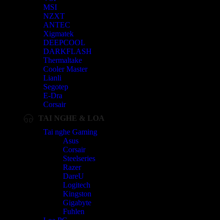
MSI
NZXT
ANTEC
Xigmatek
DEEPCOOL
DARKFLASH
Thermaltake
Cooler Master
Lianli
Segotep
E-Dra
Corsair
TAI NGHE & LOA
Tai nghe Gaming
Asus
Corsair
Steelseries
Razer
DareU
Logitech
Kingston
Gigabyte
Fuhlen