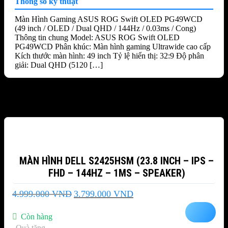
Thông số kỹ thuật
Màn Hình Gaming ASUS ROG Swift OLED PG49WCD
(49 inch / OLED / Dual QHD / 144Hz / 0.03ms / Cong)
Thông tin chung Model: ASUS ROG Swift OLED
PG49WCD Phân khúc: Màn hình gaming Ultrawide cao cấp
Kích thước màn hình: 49 inch Tỷ lệ hiển thị: 32:9 Độ phân
giải: Dual QHD (5120 […]
Sản phẩm tương tự
-24%
MÀN HÌNH DELL S2425HSM (23.8 INCH – IPS –
FHD – 144HZ – 1MS – SPEAKER)
Giá
Giá
4.999.000
VND
3.799.000
VND
gốc
hiện
là:
tại
Còn hàng
4.999.000 VND.
là:
Quà tặng