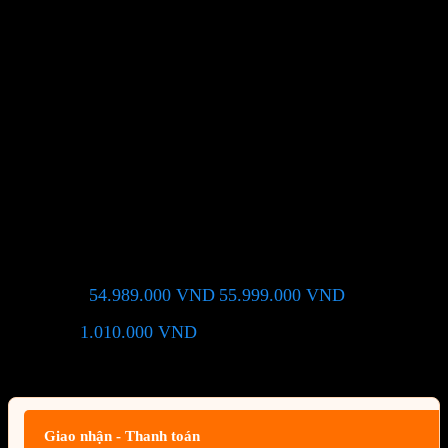
Màn Hình ASUS ROG Swift
OLED PG49WCD (49.0 inch –
OLED – DualQHD – 144Hz –
0.03ms – USB TypeC –
SPDIFout – FreeSyncPro –
GSYNC – HDR400 – Curved)
54.989.000
VND
55.999.000
VND
Giá chỉ còn:
-2%
1.010.000
VND
(Tiết kiệm:
)
Giá BiG Sale - Không áp dụng kèm các Khuyến Mãi khác
Giao nhận - Thanh toán