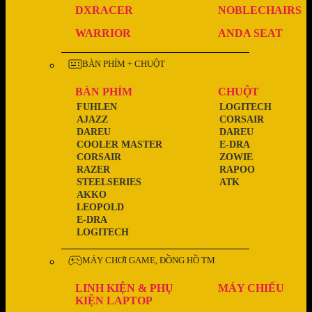
DXRACER
NOBLECHAIRS
WARRIOR
ANDA SEAT
BÀN PHÍM + CHUỘT
BÀN PHÍM
CHUỘT
FUHLEN
LOGITECH
AJAZZ
CORSAIR
DAREU
DAREU
COOLER MASTER
E-DRA
CORSAIR
ZOWIE
RAZER
RAPOO
STEELSERIES
ATK
AKKO
LEOPOLD
E-DRA
LOGITECH
MÁY CHƠI GAME, ĐỒNG HỒ TM
LINH KIỆN & PHỤ
MÁY CHIẾU
KIỆN LAPTOP