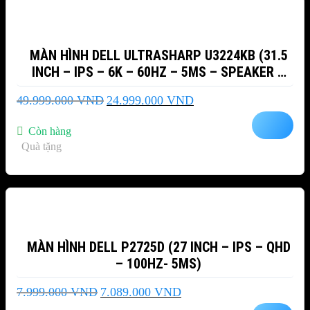
MÀN HÌNH DELL ULTRASHARP U3224KB (31.5
INCH – IPS – 6K – 60HZ – 5MS – SPEAKER –
WEBCAM)
Giá
Giá
49.999.000
VND
24.999.000
VND
gốc
hiện
là:
tại
Còn hàng
49.999.000 VND.
là:
Quà tặng
24.999.000 VND.
-11%
MÀN HÌNH DELL P2725D (27 INCH – IPS – QHD
– 100HZ- 5MS)
Giá
Giá
7.999.000
VND
7.089.000
VND
gốc
hiện