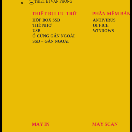
THIẾT BỊ VĂN PHÒNG
THIẾT BỊ LƯU TRỮ
PHẦN MỀM BẢN
HỘP BOX SSD
ANTIVIRUS
THẺ NHỚ
OFFICE
USB
WINDOWS
Ổ CỨNG GẮN NGOÀI
SSD – GẮN NGOÀI
MÁY IN
MÁY SCAN