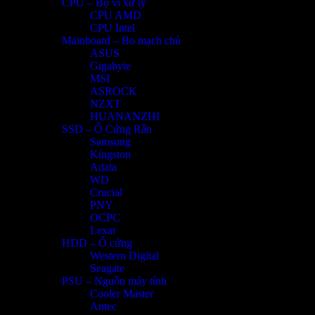
CPU – Bộ vi xử lý
CPU AMD
CPU Intel
Mainboard – Bo mạch chủ
ASUS
Gigabyte
MSI
ASROCK
NZXT
HUANANZHI
SSD – Ổ Cứng Rắn
Samsung
Kingston
Adata
WD
Crucial
PNY
OCPC
Lexar
HDD – Ổ cứng
Western Digital
Seagate
PSU – Nguồn máy tính
Cooler Master
Antec