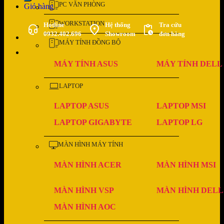
PC VĂN PHÒNG
Giỏ hàng
WORKSTATION
Hotline
Hệ thống
Tra cứu
0932.402.696
Showroom
đơn hàng
MÁY TÍNH ĐỒNG BỘ
MÁY TÍNH ASUS
MÁY TÍNH DELL
LAPTOP
LAPTOP ASUS
LAPTOP MSI
LAPTOP GIGABYTE
LAPTOP LG
MÀN HÌNH MÁY TÍNH
MÀN HÌNH ACER
MÀN HÌNH MSI
MÀN HÌNH VSP
MÀN HÌNH DELL
MÀN HÌNH AOC