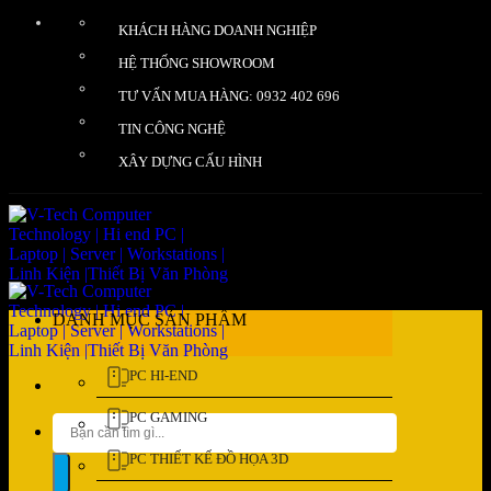
Bỏ
KHÁCH HÀNG DOANH NGHIỆP
qua
nội
HỆ THỐNG SHOWROOM
dung
TƯ VẤN MUA HÀNG: 0932 402 696
TIN CÔNG NGHỆ
XÂY DỰNG CẤU HÌNH
DANH MỤC SẢN PHẨM
PC HI-END
PC GAMING
Tìm
kiếm:
PC THIẾT KẾ ĐỒ HỌA 3D