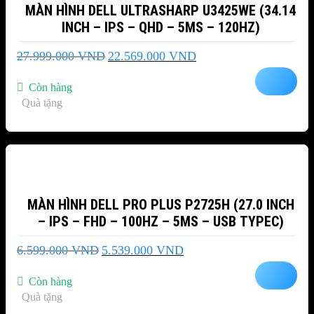
MÀN HÌNH DELL ULTRASHARP U3425WE (34.14
INCH – IPS – QHD – 5MS – 120HZ)
Giá
Giá
27.999.000
VND
22.569.000
VND
gốc
hiện
là:
tại
Còn hàng
27.999.000 VND.
là:
Quà tặng
22.569.000 VND.
-16%
MÀN HÌNH DELL PRO PLUS P2725H (27.0 INCH
– IPS – FHD – 100HZ – 5MS – USB TYPEC)
Giá
Giá
6.599.000
VND
5.539.000
VND
gốc
hiện
là:
tại
Còn hàng
6.599.000 VND.
là:
Quà tặng
5.539.000 VND.