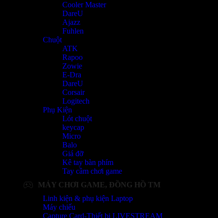
Cooler Master
DareU
Ajazz
Fuhlen
Chuột
ATK
Rapoo
Zowie
E-Dra
DareU
Corsair
Logitech
Phụ Kiện
Lót chuột
keycap
Micro
Balo
Giá đỡ
Kê tay bàn phím
Tay cầm chơi game
MÁY CHƠI GAME, ĐỒNG HỒ TM
Linh kiện & phụ kiện Laptop
Máy chiếu
Capture Card-Thiết bị LIVESTREAM