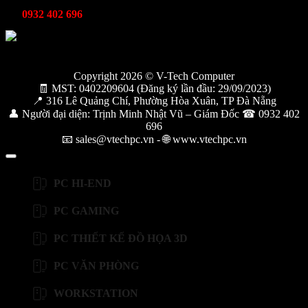
Kỹ thuật bảo hành
0932 402 696
Copyright 2026 © V-Tech Computer
🧾 MST: 0402209604 (Đăng ký lần đầu: 29/09/2023)
📍 316 Lê Quảng Chí, Phường Hòa Xuân, TP Đà Nẵng
👤 Người đại diện: Trịnh Minh Nhật Vũ – Giám Đốc ☎ 0932 402
696
📧 sales@vtechpc.vn - 🌐 www.vtechpc.vn
PC HI-END
PC GAMING
PC THIẾT KẾ ĐỒ HỌA 3D
PC VĂN PHÒNG
WORKSTATION