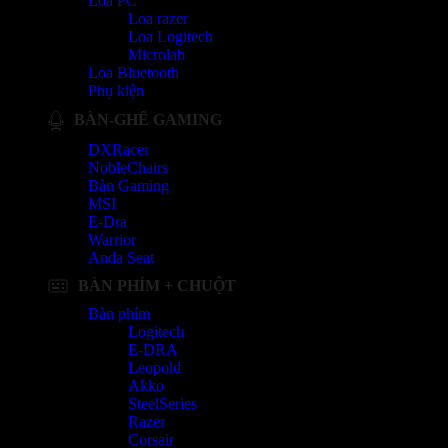
Loa PC
Loa razer
Loa Logitech
Microlab
Loa Bluetooth
Phụ kiện
BÀN-GHẾ GAMING
DXRacer
NobleChairs
Bàn Gaming
MSI
E-Dra
Warrior
Anda Seat
BÀN PHÍM + CHUỘT
Bàn phím
Logitech
E-DRA
Leopold
Akko
SteelSeries
Razer
Corsair