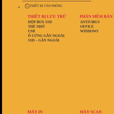
THIẾT BỊ VĂN PHÒNG
THIẾT BỊ LƯU TRỮ
PHẦN MỀM BẢN
HỘP BOX SSD
ANTIVIRUS
THẺ NHỚ
OFFICE
USB
WINDOWS
Ổ CỨNG GẮN NGOÀI
SSD – GẮN NGOÀI
MÁY IN
MÁY SCAN