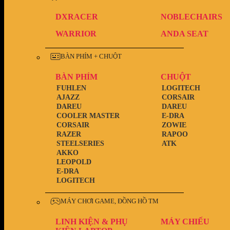
DXRACER
NOBLECHAIRS
WARRIOR
ANDA SEAT
BÀN PHÍM + CHUỘT
BÀN PHÍM
CHUỘT
FUHLEN
LOGITECH
AJAZZ
CORSAIR
DAREU
DAREU
COOLER MASTER
E-DRA
CORSAIR
ZOWIE
RAZER
RAPOO
STEELSERIES
ATK
AKKO
LEOPOLD
E-DRA
LOGITECH
MÁY CHƠI GAME, ĐỒNG HỒ TM
LINH KIỆN & PHỤ
MÁY CHIẾU