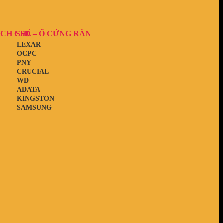
ẠCH CHỦ
SSD – Ổ CỨNG RẮN
LEXAR
OCPC
PNY
CRUCIAL
WD
ADATA
KINGSTON
SAMSUNG