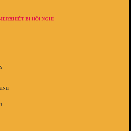
AMERA
THIẾT BỊ HỘI NGHỊ
Y
NINH
I