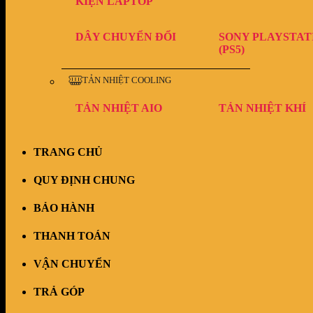
KIỆN LAPTOP
DÂY CHUYỂN ĐỔI
SONY PLAYSTAT
(PS5)
TẢN NHIỆT COOLING
TẢN NHIỆT AIO
TẢN NHIỆT KHÍ
TRANG CHỦ
QUY ĐỊNH CHUNG
BẢO HÀNH
THANH TOÁN
VẬN CHUYỂN
TRẢ GÓP