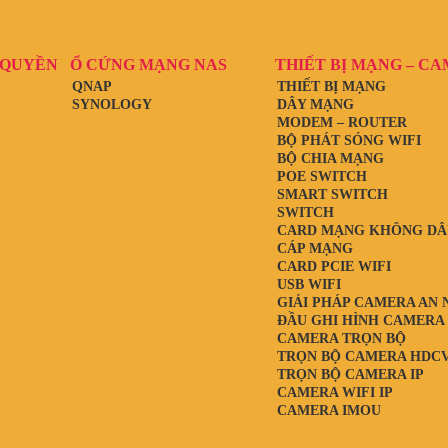
 QUYỀN
Ổ CỨNG MẠNG NAS
THIẾT BỊ MẠNG – C
QNAP
THIẾT BỊ MẠNG
SYNOLOGY
DÂY MẠNG
MODEM – ROUTER
BỘ PHÁT SÓNG WIFI
BỘ CHIA MẠNG
POE SWITCH
SMART SWITCH
SWITCH
CARD MẠNG KHÔNG DÂ
CÁP MẠNG
CARD PCIE WIFI
USB WIFI
GIẢI PHÁP CAMERA AN 
ĐẦU GHI HÌNH CAMERA
CAMERA TRỌN BỘ
TRỌN BỘ CAMERA HDCV
TRỌN BỘ CAMERA IP
CAMERA WIFI IP
CAMERA IMOU