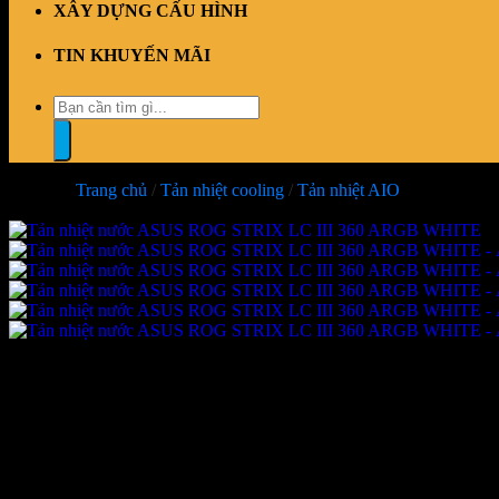
XÂY DỰNG CẤU HÌNH
TIN KHUYẾN MÃI
Tìm
kiếm:
Trang chủ
/
Tản nhiệt cooling
/
Tản nhiệt AIO
-19%