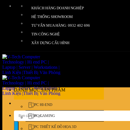
Bỏ
KHÁCH HÀNG DOANH NGHIỆP
qua
nội
HỆ THỐNG SHOWROOM
dung
TƯ VẤN MUA HÀNG: 0932 402 696
TIN CÔNG NGHỆ
XÂY DỰNG CẤU HÌNH
DANH MỤC SẢN PHẨM
PC HI-END
Tìm
PC GAMING
kiếm:
PC THIẾT KẾ ĐỒ HỌA 3D