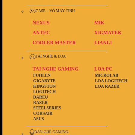
CASE – VỎ MÁY TÍNH
NEXUS
MIK
ANTEC
XIGMATEK
COOLER MASTER
LIANLI
TAI NGHE & LOA
TAI NGHE GAMING
LOA PC
FUHLEN
MICROLAB
GIGABYTE
LOA LOGITECH
KINGSTON
LOA RAZER
LOGITECH
DAREU
RAZER
STEELSERIES
CORSAIR
ASUS
BÀN-GHẾ GAMING