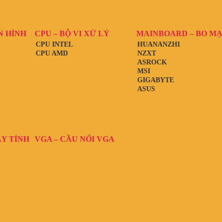
N HÌNH
CPU – BỘ VI XỬ LÝ
MAINBOARD – BO M
CPU INTEL
HUANANZHI
CPU AMD
NZXT
ASROCK
MSI
GIGABYTE
ASUS
ÁY TÍNH
VGA – CẦU NỐI VGA