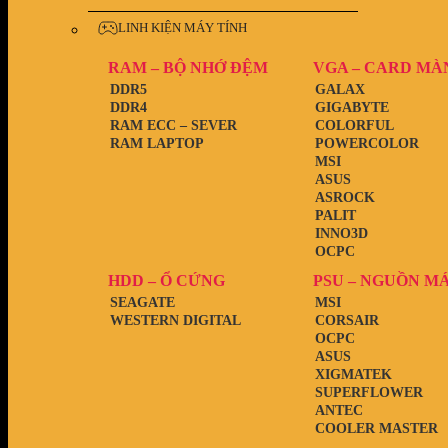
LINH KIỆN MÁY TÍNH
RAM – BỘ NHỚ ĐỆM
VGA – CARD MÀ
DDR5
GALAX
DDR4
GIGABYTE
RAM ECC – SEVER
COLORFUL
RAM LAPTOP
POWERCOLOR
MSI
ASUS
ASROCK
PALIT
INNO3D
OCPC
HDD – Ổ CỨNG
PSU – NGUỒN M
SEAGATE
MSI
WESTERN DIGITAL
CORSAIR
OCPC
ASUS
XIGMATEK
SUPERFLOWER
ANTEC
COOLER MASTER