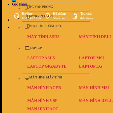
Giỏ hàng
PC VĂN PHÒNG
Hotline
Hệ thống
Tra cứu
WORKSTATION
0932.402.696
Showroom
đơn hàng
MÁY TÍNH ĐỒNG BỘ
MÁY TÍNH ASUS
MÁY TÍNH DELL
LAPTOP
LAPTOP ASUS
LAPTOP MSI
LAPTOP GIGABYTE
LAPTOP LG
MÀN HÌNH MÁY TÍNH
MÀN HÌNH ACER
MÀN HÌNH MSI
MÀN HÌNH VSP
MÀN HÌNH DELL
MÀN HÌNH AOC