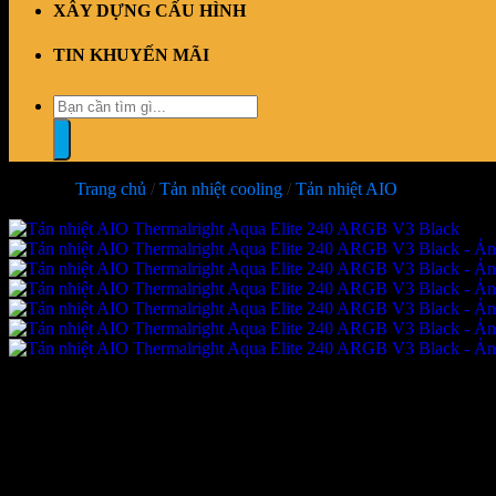
XÂY DỰNG CẤU HÌNH
TIN KHUYẾN MÃI
Tìm
kiếm:
Trang chủ
/
Tản nhiệt cooling
/
Tản nhiệt AIO
-32%