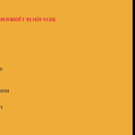
AMERA
THIẾT BỊ HỘI NGHỊ
Y
NINH
I