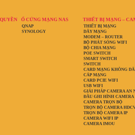
 QUYỀN
Ổ CỨNG MẠNG NAS
THIẾT BỊ MẠNG – C
QNAP
THIẾT BỊ MẠNG
SYNOLOGY
DÂY MẠNG
MODEM – ROUTER
BỘ PHÁT SÓNG WIFI
BỘ CHIA MẠNG
POE SWITCH
SMART SWITCH
SWITCH
CARD MẠNG KHÔNG DÂ
CÁP MẠNG
CARD PCIE WIFI
USB WIFI
GIẢI PHÁP CAMERA AN 
ĐẦU GHI HÌNH CAMERA
CAMERA TRỌN BỘ
TRỌN BỘ CAMERA HDCV
TRỌN BỘ CAMERA IP
CAMERA WIFI IP
CAMERA IMOU