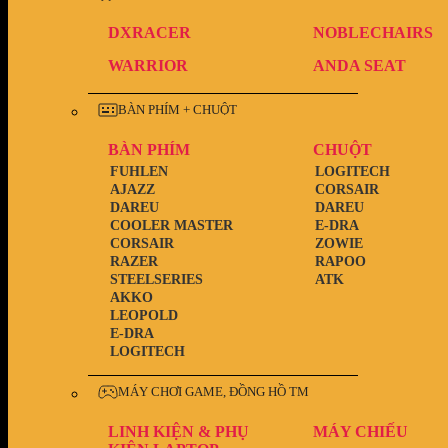
DXRACER
NOBLECHAIRS
WARRIOR
ANDA SEAT
BÀN PHÍM + CHUỘT
BÀN PHÍM
CHUỘT
FUHLEN
LOGITECH
AJAZZ
CORSAIR
DAREU
DAREU
COOLER MASTER
E-DRA
CORSAIR
ZOWIE
RAZER
RAPOO
STEELSERIES
ATK
AKKO
LEOPOLD
E-DRA
LOGITECH
MÁY CHƠI GAME, ĐỒNG HỒ TM
LINH KIỆN & PHỤ
MÁY CHIẾU