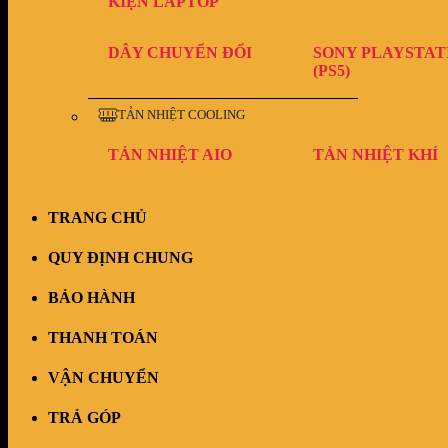
KIỆN LAPTOP
DÂY CHUYỂN ĐỔI
SONY PLAYSTAT
(PS5)
TẢN NHIỆT COOLING
TẢN NHIỆT AIO
TẢN NHIỆT KHÍ
TRANG CHỦ
QUY ĐỊNH CHUNG
BẢO HÀNH
THANH TOÁN
VẬN CHUYỂN
TRẢ GÓP