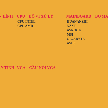
N HÌNH
CPU – BỘ VI XỬ LÝ
MAINBOARD – BO M
CPU INTEL
HUANANZHI
CPU AMD
NZXT
ASROCK
MSI
GIGABYTE
ASUS
ÁY TÍNH
VGA – CẦU NỐI VGA