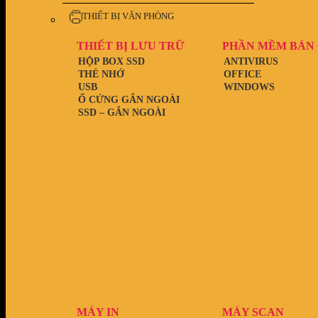
THIẾT BỊ VĂN PHÒNG
THIẾT BỊ LƯU TRỮ
PHẦN MỀM BẢN
HỘP BOX SSD
ANTIVIRUS
THẺ NHỚ
OFFICE
USB
WINDOWS
Ổ CỨNG GẮN NGOÀI
SSD – GẮN NGOÀI
MÁY IN
MÁY SCAN