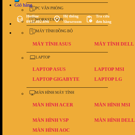
Giỏ hàng
PC VĂN PHÒNG
Hotline
Hệ thống
Tra cứu
WORKSTATION
0932.402.696
Showroom
đơn hàng
MÁY TÍNH ĐỒNG BỘ
MÁY TÍNH ASUS
MÁY TÍNH DELL
LAPTOP
LAPTOP ASUS
LAPTOP MSI
LAPTOP GIGABYTE
LAPTOP LG
MÀN HÌNH MÁY TÍNH
MÀN HÌNH ACER
MÀN HÌNH MSI
MÀN HÌNH VSP
MÀN HÌNH DELL
MÀN HÌNH AOC