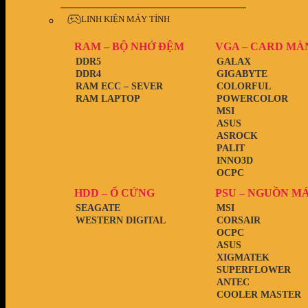
LINH KIỆN MÁY TÍNH
RAM – BỘ NHỚ ĐỆM
VGA – CARD MÀ
DDR5
GALAX
DDR4
GIGABYTE
RAM ECC – SEVER
COLORFUL
RAM LAPTOP
POWERCOLOR
MSI
ASUS
ASROCK
PALIT
INNO3D
OCPC
HDD – Ổ CỨNG
PSU – NGUỒN M
SEAGATE
MSI
WESTERN DIGITAL
CORSAIR
OCPC
ASUS
XIGMATEK
SUPERFLOWER
ANTEC
COOLER MASTER