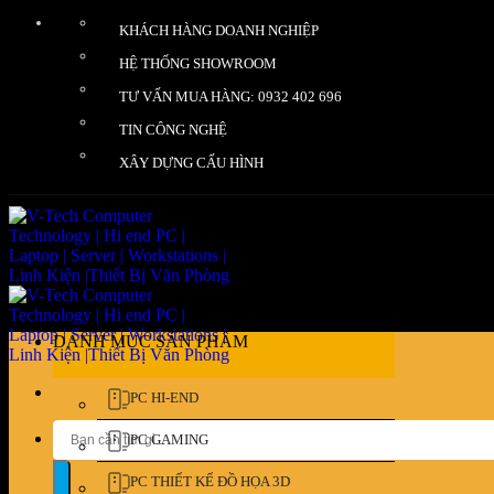
Bỏ
KHÁCH HÀNG DOANH NGHIỆP
qua
nội
HỆ THỐNG SHOWROOM
dung
TƯ VẤN MUA HÀNG: 0932 402 696
TIN CÔNG NGHỆ
XÂY DỰNG CẤU HÌNH
DANH MỤC SẢN PHẨM
PC HI-END
Tìm
PC GAMING
kiếm:
PC THIẾT KẾ ĐỒ HỌA 3D