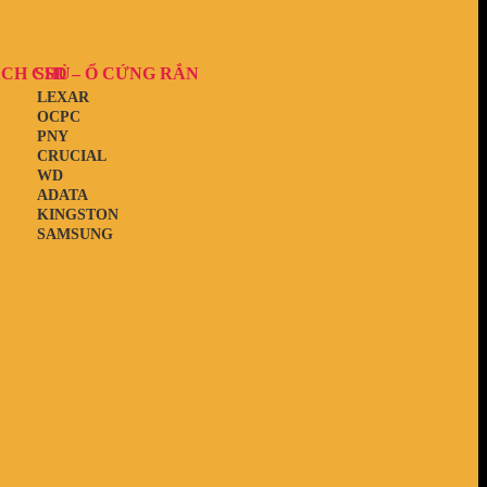
ẠCH CHỦ
SSD – Ổ CỨNG RẮN
LEXAR
OCPC
PNY
CRUCIAL
WD
ADATA
KINGSTON
SAMSUNG