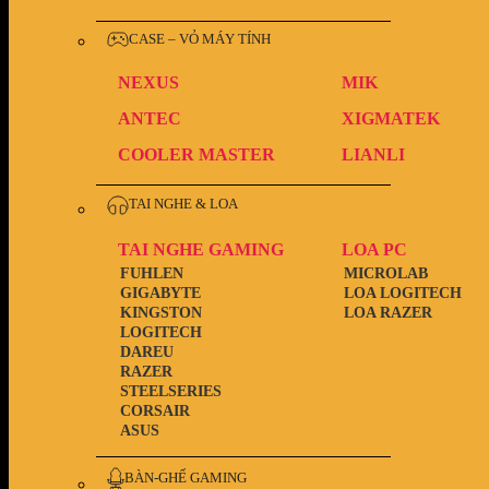
CASE – VỎ MÁY TÍNH
NEXUS
MIK
ANTEC
XIGMATEK
COOLER MASTER
LIANLI
TAI NGHE & LOA
TAI NGHE GAMING
LOA PC
FUHLEN
MICROLAB
GIGABYTE
LOA LOGITECH
KINGSTON
LOA RAZER
LOGITECH
DAREU
RAZER
STEELSERIES
CORSAIR
ASUS
BÀN-GHẾ GAMING