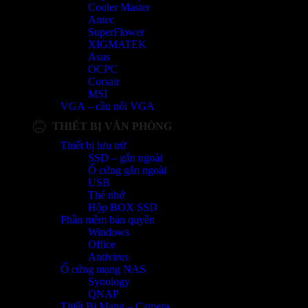
Cooler Master
Antec
SuperFlower
XIGMATEK
Asus
OCPC
Corsair
MSI
VGA – cầu nối VGA
THIẾT BỊ VĂN PHÒNG
Thiết bị lưu trữ
SSD – gắn ngoài
Ổ cứng gắn ngoài
USB
Thẻ nhớ
Hộp BOX SSD
Phần mềm bản quyền
Windows
Office
Antivirus
Ổ cứng mạng NAS
Synology
QNAP
Thiết Bị Mạng – Camera