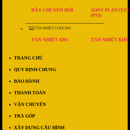
DÂY CHUYỂN ĐỔI
SONY PLAYSTAT
(PS5)
TẢN NHIỆT COOLING
TẢN NHIỆT AIO
TẢN NHIỆT KHÍ
TRANG CHỦ
QUY ĐỊNH CHUNG
BẢO HÀNH
THANH TOÁN
VẬN CHUYỂN
TRẢ GÓP
XÂY DỰNG CẤU HÌNH