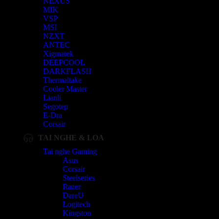
NEXUS
MIK
VSP
MSI
NZXT
ANTEC
Xigmatek
DEEPCOOL
DARKFLASH
Thermaltake
Cooler Master
Lianli
Segotep
E-Dra
Corsair
TAI NGHE & LOA
Tai nghe Gaming
Asus
Corsair
Steelseries
Razer
DareU
Logitech
Kingston