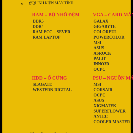
LINH KIỆN MÁY TÍNH
RAM – BỘ NHỚ ĐỆM
VGA – CARD MÀ
DDR5
GALAX
DDR4
GIGABYTE
RAM ECC – SEVER
COLORFUL
RAM LAPTOP
POWERCOLOR
MSI
ASUS
ASROCK
PALIT
INNO3D
OCPC
HDD – Ổ CỨNG
PSU – NGUỒN M
SEAGATE
MSI
WESTERN DIGITAL
CORSAIR
OCPC
ASUS
XIGMATEK
SUPERFLOWER
ANTEC
COOLER MASTER