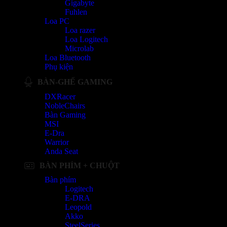
Gigabyte
Fuhlen
Loa PC
Loa razer
Loa Logitech
Microlab
Loa Bluetooth
Phụ kiện
BÀN-GHẾ GAMING
DXRacer
NobleChairs
Bàn Gaming
MSI
E-Dra
Warrior
Anda Seat
BÀN PHÍM + CHUỘT
Bàn phím
Logitech
E-DRA
Leopold
Akko
SteelSeries