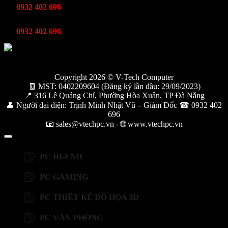
0932 402 696
Kỹ thuật bảo hành
0932 402 696
Copyright 2026 © V-Tech Computer
🧾 MST: 0402209604 (Đăng ký lần đầu: 29/09/2023)
📍 316 Lê Quảng Chí, Phường Hòa Xuân, TP Đà Nẵng
👤 Người đại diện: Trịnh Minh Nhật Vũ – Giám Đốc ☎ 0932 402
696
📧 sales@vtechpc.vn - 🌐 www.vtechpc.vn
PC HI-END
PC GAMING
PC THIẾT KẾ ĐỒ HỌA 3D
PC VĂN PHÒNG