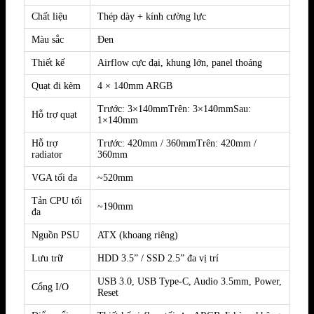
Chất liệu
Thép dày + kính cường lực
Màu sắc
Đen
Thiết kế
Airflow cực đại, khung lớn, panel thoáng
Quạt đi kèm
4 × 140mm ARGB
Trước: 3×140mmTrên: 3×140mmSau:
Hỗ trợ quạt
1×140mm
Hỗ trợ
Trước: 420mm / 360mmTrên: 420mm /
radiator
360mm
VGA tối đa
~520mm
Tản CPU tối
~190mm
đa
Nguồn PSU
ATX (khoang riêng)
Lưu trữ
HDD 3.5” / SSD 2.5” đa vị trí
USB 3.0, USB Type-C, Audio 3.5mm, Power,
Cổng I/O
Reset