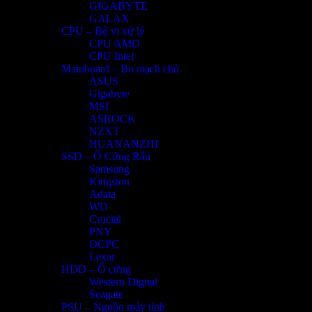
GIGABYTE
GALAX
CPU – Bộ vi xử lý
CPU AMD
CPU Intel
Mainboard – Bo mạch chủ
ASUS
Gigabyte
MSI
ASROCK
NZXT
HUANANZHI
SSD – Ổ Cứng Rắn
Samsung
Kingston
Adata
WD
Crucial
PNY
OCPC
Lexar
HDD – Ổ cứng
Western Digital
Seagate
PSU – Nguồn máy tính