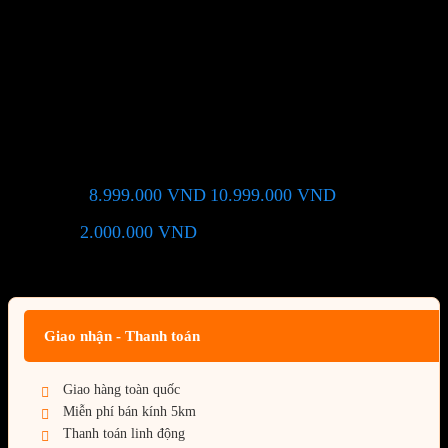
Vỏ Case Cooler Master HAF
700 EVO (Full Tower )
8.999.000
VND
10.999.000
VND
Giá chỉ còn:
-18%
2.000.000
VND
(Tiết kiệm:
)
Giá BiG Sale - Không áp dụng kèm các Khuyến Mãi khác
Giao nhận - Thanh toán
Giao hàng toàn quốc
Miễn phí bán kính 5km
Thanh toán linh động