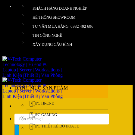
Bỏ
KHÁCH HÀNG DOANH NGHIỆP
qua
nội
HỆ THỐNG SHOWROOM
dung
TƯ VẤN MUA HÀNG: 0932 402 696
TIN CÔNG NGHỆ
XÂY DỰNG CẤU HÌNH
DANH MỤC SẢN PHẨM
PC HI-END
PC GAMING
Tìm
kiếm:
PC THIẾT KẾ ĐỒ HỌA 3D