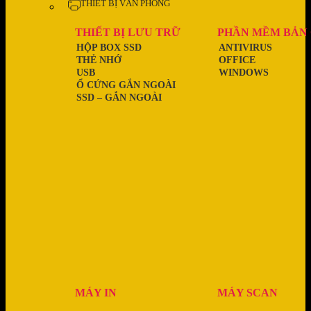
THIẾT BỊ VĂN PHÒNG
THIẾT BỊ LƯU TRỮ
PHẦN MỀM BẢN
HỘP BOX SSD
ANTIVIRUS
THẺ NHỚ
OFFICE
USB
WINDOWS
Ổ CỨNG GẮN NGOÀI
SSD – GẮN NGOÀI
MÁY IN
MÁY SCAN