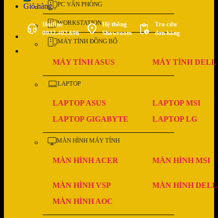
PC VĂN PHÒNG
Giỏ hàng
WORKSTATION
Hotline
Hệ thống
Tra cứu
0932.402.696
Showroom
đơn hàng
MÁY TÍNH ĐỒNG BỘ
MÁY TÍNH ASUS
MÁY TÍNH DELL
LAPTOP
LAPTOP ASUS
LAPTOP MSI
LAPTOP GIGABYTE
LAPTOP LG
MÀN HÌNH MÁY TÍNH
MÀN HÌNH ACER
MÀN HÌNH MSI
MÀN HÌNH VSP
MÀN HÌNH DELL
MÀN HÌNH AOC