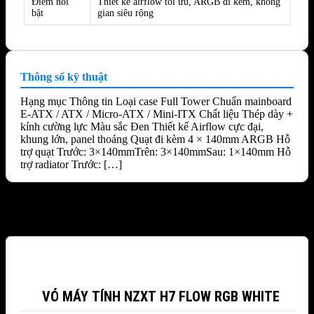
Điểm nổi
Thiết kế airflow tối ưu, ARGB đi kèm, không
bật
gian siêu rộng
Thông số kỹ thuật
Hạng mục Thông tin Loại case Full Tower Chuẩn mainboard
E-ATX / ATX / Micro-ATX / Mini-ITX Chất liệu Thép dày +
kính cường lực Màu sắc Đen Thiết kế Airflow cực đại,
khung lớn, panel thoáng Quạt đi kèm 4 × 140mm ARGB Hỗ
trợ quạt Trước: 3×140mmTrên: 3×140mmSau: 1×140mm Hỗ
trợ radiator Trước: […]
Sản phẩm tương tự
-12%
VỎ MÁY TÍNH NZXT H7 FLOW RGB WHITE