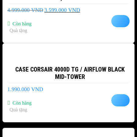
Giá
Giá
4.999.000
VND
3.599.000
VND
gốc
hiện
là:
tại
Còn hàng
4.999.000 VND.
là:
Quà tặng
3.599.000 VND.
CASE CORSAIR 4000D TG / AIRFLOW BLACK
MID-TOWER
1.990.000
VND
Còn hàng
Quà tặng
-12%