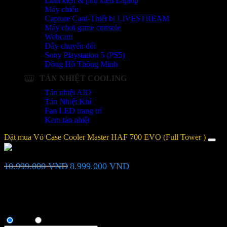
Linh kiện & phụ kiện Laptop
Máy chiếu
Capture Card-Thiết bị LIVESTREAM
Máy chơi game console
Webcam
Dây chuyển đổi
Sony Playstation 5 (PS5)
Đồng Hồ Thông Minh
TẢN NHIỆT COOLING
Tản nhiệt AIO
Tản Nhiệt Khí
Fan LED trang trí
Kem tản nhiệt
Đặt mua Vỏ Case Cooler Master HAF 700 EVO (Full Tower )
Vỏ Case Cooler Master HAF 700 EVO (Full Tower )
Giá
Giá
10.999.000
VND
8.999.000
VND
gốc
hiện
là:
tại
Bạn vui lòng nhập đúng số điện thoại để chúng tôi sẽ gọi xác nhận
10.999.000 VND.
là:
đơn hàng trước khi giao hàng. Xin cảm ơn!
8.999.000 VND.
Thông tin người mua
Anh
Chị