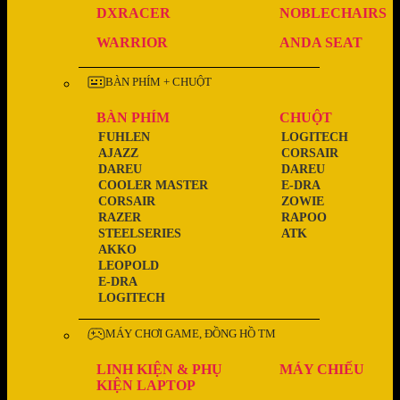
DXRACER
NOBLECHAIRS
WARRIOR
ANDA SEAT
BÀN PHÍM + CHUỘT
BÀN PHÍM
CHUỘT
FUHLEN
LOGITECH
AJAZZ
CORSAIR
DAREU
DAREU
COOLER MASTER
E-DRA
CORSAIR
ZOWIE
RAZER
RAPOO
STEELSERIES
ATK
AKKO
LEOPOLD
E-DRA
LOGITECH
MÁY CHƠI GAME, ĐỒNG HỒ TM
LINH KIỆN & PHỤ
MÁY CHIẾU
KIỆN LAPTOP