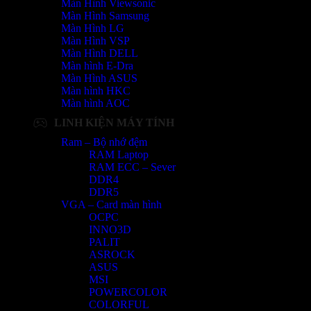
Màn Hình Viewsonic
Màn Hình Samsung
Màn Hình LG
Màn Hình VSP
Màn Hình DELL
Màn hình E-Dra
Màn Hình ASUS
Màn hình HKC
Màn hình AOC
LINH KIỆN MÁY TÍNH
Ram – Bộ nhớ đệm
RAM Laptop
RAM ECC – Sever
DDR4
DDR5
VGA – Card màn hình
OCPC
INNO3D
PALIT
ASROCK
ASUS
MSI
POWERCOLOR
COLORFUL