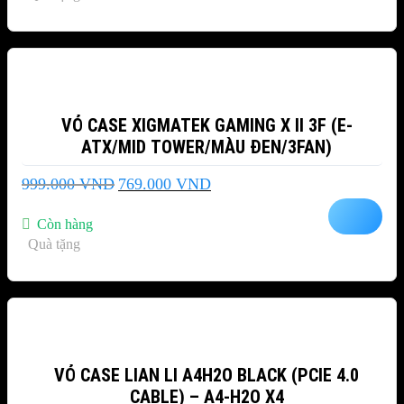
-23%
VỎ CASE XIGMATEK GAMING X II 3F (E-
ATX/MID TOWER/MÀU ĐEN/3FAN)
Giá
Giá
999.000
VND
769.000
VND
gốc
hiện
là:
tại
Còn hàng
999.000 VND.
là:
Quà tặng
769.000 VND.
-28%
VỎ CASE LIAN LI A4H2O BLACK (PCIE 4.0
CABLE) – A4-H2O X4