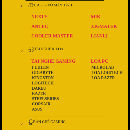
CASE – VỎ MÁY TÍNH
NEXUS
MIK
ANTEC
XIGMATEK
COOLER MASTER
LIANLI
TAI NGHE & LOA
TAI NGHE GAMING
LOA PC
FUHLEN
MICROLAB
GIGABYTE
LOA LOGITECH
KINGSTON
LOA RAZER
LOGITECH
DAREU
RAZER
STEELSERIES
CORSAIR
ASUS
BÀN-GHẾ GAMING