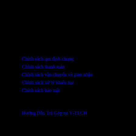
THÔNG TIN LIÊN HỆ
SHOWROOM ĐÀ NẴNG
316 Lê Quảng Chí, Phường Hòa Xuân, TP Đà Nẵng
0932 402 696 / 039.333.9969
HỖ TRỢ KHÁCH HÀNG
Chính sách qui định chung
Chính sách thanh toán
Chính sách vận chuyển và giao nhận
Chính sách xử lý khiếu nại
Chính sách bảo mật
THÔNG TIN KHUYẾN MÃI
Hướng Dẫn Trả Góp tại V-TECH
TỔNG ĐÀI HỖ TRỢ
Kinh Doanh