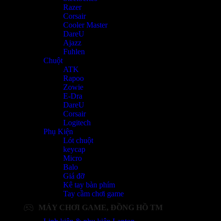
Razer
Corsair
Cooler Master
DareU
Ajazz
Fuhlen
Chuột
ATK
Rapoo
Zowie
E-Dra
DareU
Corsair
Logitech
Phụ Kiện
Lót chuột
keycap
Micro
Balo
Giá đỡ
Kê tay bàn phím
Tay cầm chơi game
MÁY CHƠI GAME, ĐỒNG HỒ TM