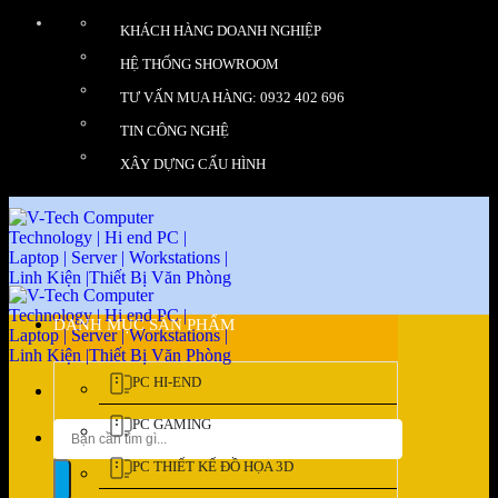
Bỏ
KHÁCH HÀNG DOANH NGHIỆP
qua
nội
HỆ THỐNG SHOWROOM
dung
TƯ VẤN MUA HÀNG: 0932 402 696
TIN CÔNG NGHỆ
XÂY DỰNG CẤU HÌNH
DANH MỤC SẢN PHẨM
PC HI-END
PC GAMING
Tìm
kiếm:
PC THIẾT KẾ ĐỒ HỌA 3D