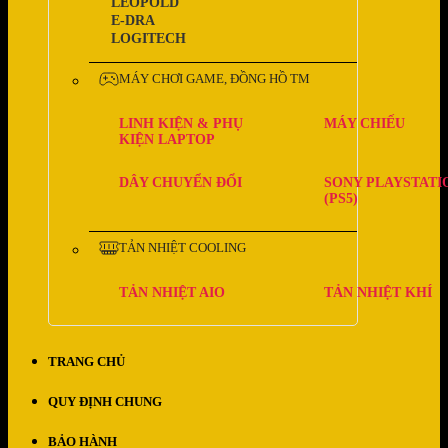
LEOPOLD
E-DRA
LOGITECH
MÁY CHƠI GAME, ĐỒNG HỒ TM
LINH KIỆN & PHỤ
MÁY CHIẾU
KIỆN LAPTOP
DÂY CHUYỂN ĐỔI
SONY PLAYSTATI
(PS5)
TẢN NHIỆT COOLING
TẢN NHIỆT AIO
TẢN NHIỆT KHÍ
TRANG CHỦ
QUY ĐỊNH CHUNG
BẢO HÀNH