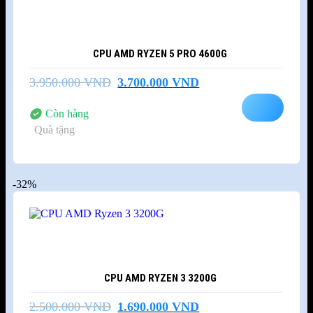
CPU AMD RYZEN 5 PRO 4600G
Giá
Giá
3.950.000
VND
3.700.000
VND
gốc
hiện
là:
tại
Còn hàng
3.950.000 VND.
là:
Quà tặng
3.700.000 VND.
-32%
CPU AMD RYZEN 3 3200G
Giá
Giá
2.500.000
VND
1.690.000
VND