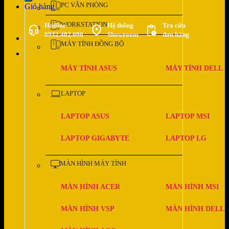
PC VĂN PHÒNG
Giỏ hàng
WORKSTATION
Hotline
Hệ thống
Tra cứu
0932.402.696
Showroom
đơn hàng
MÁY TÍNH ĐỒNG BỘ
MÁY TÍNH ASUS
MÁY TÍNH DELL
LAPTOP
LAPTOP ASUS
LAPTOP MSI
LAPTOP GIGABYTE
LAPTOP LG
MÀN HÌNH MÁY TÍNH
MÀN HÌNH ACER
MÀN HÌNH MSI
MÀN HÌNH VSP
MÀN HÌNH DELL