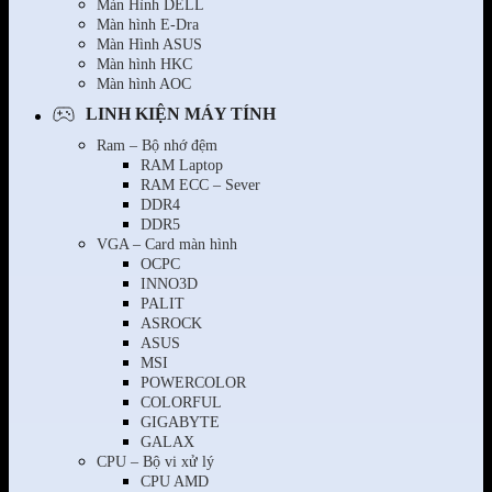
Màn Hình DELL
Màn hình E-Dra
Màn Hình ASUS
Màn hình HKC
Màn hình AOC
LINH KIỆN MÁY TÍNH
Ram – Bộ nhớ đệm
RAM Laptop
RAM ECC – Sever
DDR4
DDR5
VGA – Card màn hình
OCPC
INNO3D
PALIT
ASROCK
ASUS
MSI
POWERCOLOR
COLORFUL
GIGABYTE
GALAX
CPU – Bộ vi xử lý
CPU AMD