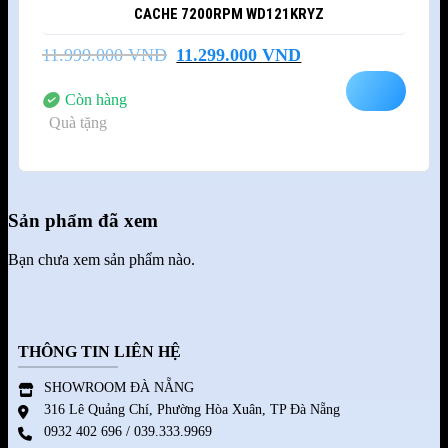
CACHE 7200RPM WD121KRYZ
Giá
Giá
11.999.000
VND
11.299.000
VND
gốc
hiện
là:
tại
Còn hàng
11.999.000 VND.
là:
Quà tặng
11.299.000 VND.
Sản phẩm đã xem
Bạn chưa xem sản phẩm nào.
THÔNG TIN LIÊN HỆ
SHOWROOM ĐÀ NẴNG
316 Lê Quảng Chí, Phường Hòa Xuân, TP Đà Nẵng
0932 402 696 / 039.333.9969