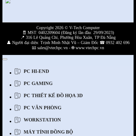
Copyright 2026 © V-Tech Computer
🧾 MST: 0402209604 (Đăng ký lần đầu: 29/09/2023)
📍 316 Lê Quảng Chí, Phường Hòa Xuân, TP Đà Nẵng
👤 Người đại diện: Trịnh Minh Nhật Vũ – Giám Đốc ☎ 0932 402 696
📧 sales@vtechpc.vn - 🌐 www.vtechpc.vn
PC HI-END
PC GAMING
PC THIẾT KẾ ĐỒ HỌA 3D
PC VĂN PHÒNG
WORKSTATION
MÁY TÍNH ĐỒNG BỘ