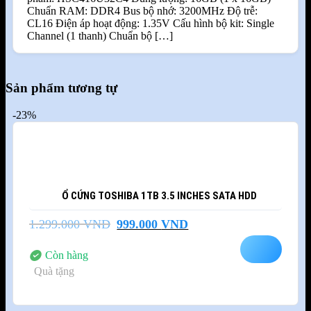
Chuẩn RAM: DDR4 Bus bộ nhớ: 3200MHz Độ trễ:
CL16 Điện áp hoạt động: 1.35V Cấu hình bộ kit: Single
Channel (1 thanh) Chuẩn bộ […]
Sản phẩm tương tự
-23%
Ổ CỨNG TOSHIBA 1TB 3.5 INCHES SATA HDD
Giá
Giá
1.299.000
VND
999.000
VND
gốc
hiện
là:
tại
Còn hàng
1.299.000 VND.
là:
Quà tặng
999.000 VND.