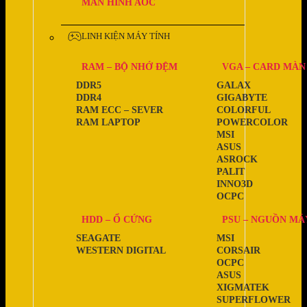
MÀN HÌNH AOC
LINH KIỆN MÁY TÍNH
RAM – BỘ NHỚ ĐỆM
VGA – CARD MÀN
DDR5
GALAX
DDR4
GIGABYTE
RAM ECC – SEVER
COLORFUL
RAM LAPTOP
POWERCOLOR
MSI
ASUS
ASROCK
PALIT
INNO3D
OCPC
HDD – Ổ CỨNG
PSU – NGUỒN MÁ
SEAGATE
MSI
WESTERN DIGITAL
CORSAIR
OCPC
ASUS
XIGMATEK
SUPERFLOWER