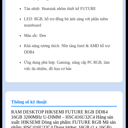
Tản nhiệt: Heatsink nhôm thiết kế FUTURE
LED: RGB, hỗ trợ đồng bộ ánh sáng với phần mềm
mainboard
Màu sắc: Đen
Khả năng tương thích: Nền tảng Intel & AMD hỗ trợ
DDR4
Ứng dụng phù hợp: Gaming, nâng cấp PC RGB, làm
việc đa nhiệm, đồ họa cơ bản
Thông số kỹ thuật
RAM DESKTOP HIKSEMI FUTURE RGB DDR4
16GB 3200MHz U-DIMM – HSC416U32C4 Hãng sản
xuất: HIKSEMI Dòng sản phẩm: FUTURE RGB Mã sản
phẩm: HSC416U32C4 Dung lượng: 16GB (1 x 16GB)