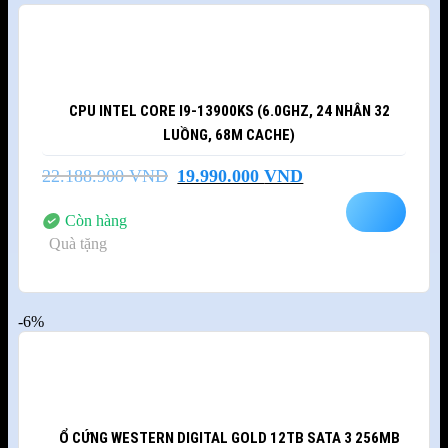
CPU INTEL CORE I9-13900KS (6.0GHZ, 24 NHÂN 32
LUỒNG, 68M CACHE)
Giá
Giá
22.188.900
VND
19.990.000
VND
gốc
hiện
là:
tại
Còn hàng
22.188.900 VND.
là:
Quà tặng
19.990.000 VND.
-6%
Ổ CỨNG WESTERN DIGITAL GOLD 12TB SATA 3 256MB