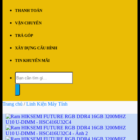
THANH TOÁN
VẬN CHUYỂN
TRẢ GÓP
XÂY DỰNG CẤU HÌNH
TIN KHUYẾN MÃI
Tìm
kiếm:
Trang chủ
/
Linh Kiện Máy Tính