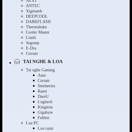
NZXT
ANTEC
Xigmatek
DEEPCOOL
DARKFLASH
Thermaltake
Cooler Master
Lianli
Segotep
E-Dra
Corsair
TAI NGHE & LOA
Tai nghe Gaming
Asus
Corsair
Steelseries
Razer
DareU
Logitech
Kingston
Gigabyte
Fuhlen
Loa PC
Loa razer