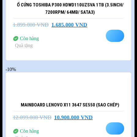
Ổ CỨNG TOSHIBA P300 HDWD110UZSVA 1TB (3.5INCH/
7200RPM/ 64MB/ SATA3)
Giá
Giá
1.899.000
VND
1.685.000
VND
gốc
hiện
là:
tại
Còn hàng
1.899.000 VND.
là:
Quà tặng
1.685.000 VND.
-10%
MAINBOARD LENOVO X11 3647 SE550 (SAO CHÉP)
Giá
Giá
12.099.000
VND
10.900.000
VND
gốc
hiện
là:
tại
Còn hàng
12.099.000 VND.
là: