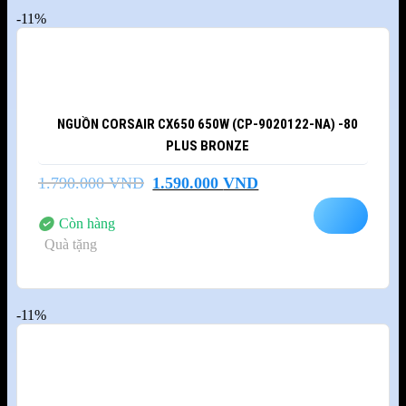
-11%
NGUỒN CORSAIR CX650 650W (CP-9020122-NA) -80
PLUS BRONZE
Giá
Giá
1.790.000
VND
1.590.000
VND
gốc
hiện
là:
tại
Còn hàng
1.790.000 VND.
là:
Quà tặng
1.590.000 VND.
-11%