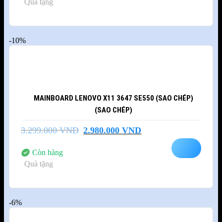
Quà tặng
10.900.000 VND.
-10%
MAINBOARD LENOVO X11 3647 SE550 (SAO CHÉP)
(SAO CHÉP)
Giá
Giá
3.299.000
VND
2.980.000
VND
gốc
hiện
là:
tại
Còn hàng
3.299.000 VND.
là:
Quà tặng
2.980.000 VND.
-6%