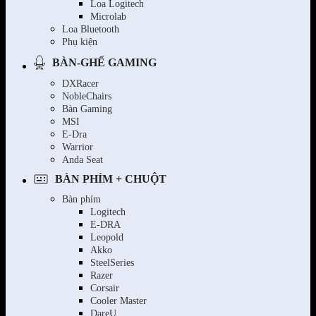
Loa Logitech
Microlab
Loa Bluetooth
Phụ kiện
BÀN-GHẾ GAMING
DXRacer
NobleChairs
Bàn Gaming
MSI
E-Dra
Warrior
Anda Seat
BÀN PHÍM + CHUỘT
Bàn phím
Logitech
E-DRA
Leopold
Akko
SteelSeries
Razer
Corsair
Cooler Master
DareU