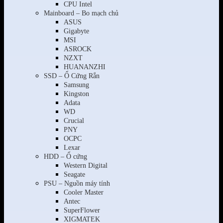
CPU Intel
Mainboard – Bo mạch chủ
ASUS
Gigabyte
MSI
ASROCK
NZXT
HUANANZHI
SSD – Ổ Cứng Rắn
Samsung
Kingston
Adata
WD
Crucial
PNY
OCPC
Lexar
HDD – Ổ cứng
Western Digital
Seagate
PSU – Nguồn máy tính
Cooler Master
Antec
SuperFlower
XIGMATEK