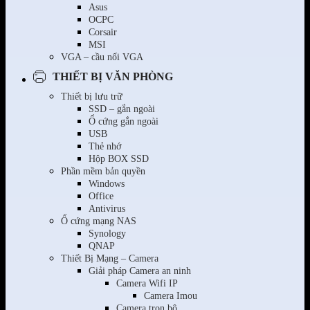
Asus
OCPC
Corsair
MSI
VGA – cầu nối VGA
THIẾT BỊ VĂN PHÒNG
Thiết bị lưu trữ
SSD – gắn ngoài
Ổ cứng gắn ngoài
USB
Thẻ nhớ
Hộp BOX SSD
Phần mềm bản quyền
Windows
Office
Antivirus
Ổ cứng mạng NAS
Synology
QNAP
Thiết Bị Mạng – Camera
Giải pháp Camera an ninh
Camera Wifi IP
Camera Imou
Camera trọn bộ