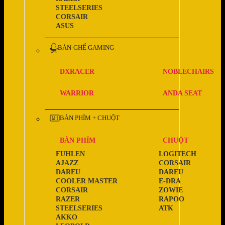
STEELSERIES
CORSAIR
ASUS
BÀN-GHẾ GAMING
DXRACER
NOBLECHAIRS
WARRIOR
ANDA SEAT
BÀN PHÍM + CHUỘT
BÀN PHÍM
CHUỘT
FUHLEN
LOGITECH
AJAZZ
CORSAIR
DAREU
DAREU
COOLER MASTER
E-DRA
CORSAIR
ZOWIE
RAZER
RAPOO
STEELSERIES
ATK
AKKO