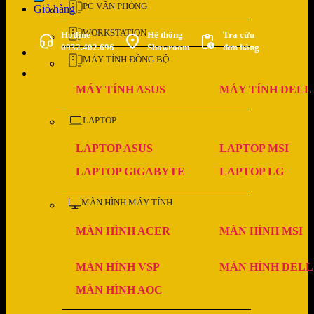
PC VĂN PHÒNG
Giỏ hàng
WORKSTATION
Hotline
Hệ thống
Tra cứu
0932.402.696
Showroom
đơn hàng
MÁY TÍNH ĐỒNG BỘ
MÁY TÍNH ASUS
MÁY TÍNH DELL
LAPTOP
LAPTOP ASUS
LAPTOP MSI
LAPTOP GIGABYTE
LAPTOP LG
MÀN HÌNH MÁY TÍNH
MÀN HÌNH ACER
MÀN HÌNH MSI
MÀN HÌNH VSP
MÀN HÌNH DELL
MÀN HÌNH AOC