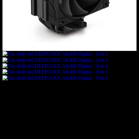
Tản nhiệt khí DEEPCOOL
AK400 Digital