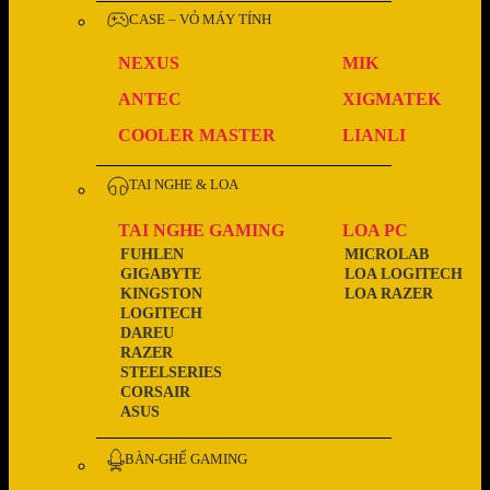
CASE – VỎ MÁY TÍNH
NEXUS
MIK
ANTEC
XIGMATEK
COOLER MASTER
LIANLI
TAI NGHE & LOA
TAI NGHE GAMING
LOA PC
FUHLEN
MICROLAB
GIGABYTE
LOA LOGITECH
KINGSTON
LOA RAZER
LOGITECH
DAREU
RAZER
STEELSERIES
CORSAIR
ASUS
BÀN-GHẾ GAMING