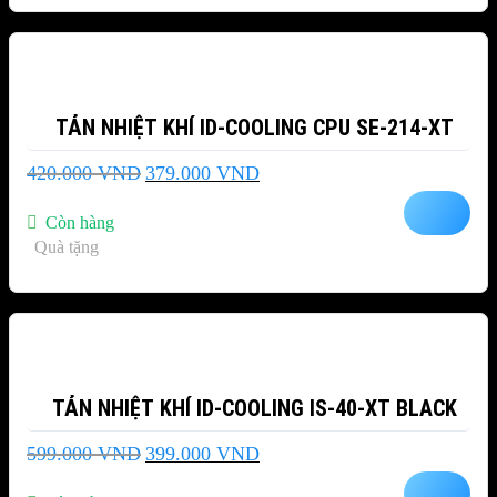
-10%
TẢN NHIỆT KHÍ ID-COOLING CPU SE-214-XT
Giá
Giá
420.000
VND
379.000
VND
gốc
hiện
là:
tại
Còn hàng
420.000 VND.
là:
Quà tặng
379.000 VND.
-33%
TẢN NHIỆT KHÍ ID-COOLING IS-40-XT BLACK
Giá
Giá
599.000
VND
399.000
VND
gốc
hiện
là:
tại