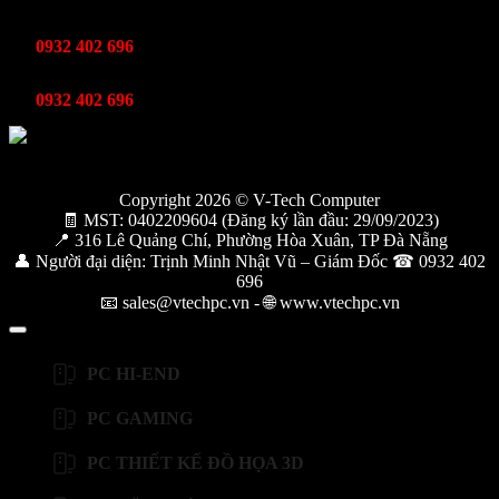
Kinh Doanh
0932 402 696
Kỹ thuật bảo hành
0932 402 696
Copyright 2026 © V-Tech Computer
🧾 MST: 0402209604 (Đăng ký lần đầu: 29/09/2023)
📍 316 Lê Quảng Chí, Phường Hòa Xuân, TP Đà Nẵng
👤 Người đại diện: Trịnh Minh Nhật Vũ – Giám Đốc ☎ 0932 402
696
📧 sales@vtechpc.vn - 🌐 www.vtechpc.vn
PC HI-END
PC GAMING
PC THIẾT KẾ ĐỒ HỌA 3D