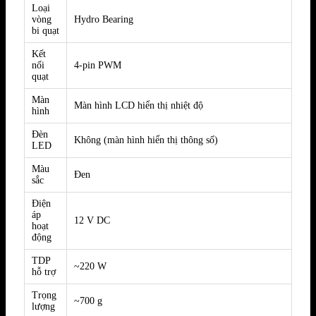
Loại
vòng
Hydro Bearing
bi quạt
Kết
nối
4-pin PWM
quạt
Màn
Màn hình LCD hiển thị nhiệt độ
hình
Đèn
Không (màn hình hiển thị thông số)
LED
Màu
Đen
sắc
Điện
áp
12 V DC
hoạt
động
TDP
~220 W
hỗ trợ
Trọng
~700 g
lượng