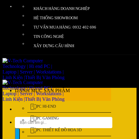
Bỏ
KHÁCH HÀNG DOANH NGHIỆP
qua
nội
HỆ THỐNG SHOWROOM
dung
TƯ VẤN MUA HÀNG: 0932 402 696
TIN CÔNG NGHỆ
XÂY DỰNG CẤU HÌNH
DANH MỤC SẢN PHẨM
PC HI-END
PC GAMING
Tìm
kiếm:
PC THIẾT KẾ ĐỒ HỌA 3D