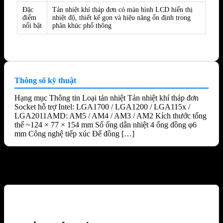
Đặc
Tản nhiệt khí tháp đơn có màn hình LCD hiển thị
điểm
nhiệt độ, thiết kế gọn và hiệu năng ổn định trong
nổi bật
phân khúc phổ thông
Thông số kỹ thuật
Hạng mục Thông tin Loại tản nhiệt Tản nhiệt khí tháp đơn
Socket hỗ trợ Intel: LGA1700 / LGA1200 / LGA115x /
LGA2011AMD: AM5 / AM4 / AM3 / AM2 Kích thước tổng
thể ~124 × 77 × 154 mm Số ống dẫn nhiệt 4 ống đồng φ6
mm Công nghệ tiếp xúc Đế đồng […]
Sản phẩm tương tự
-38%