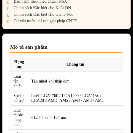
Bảo hành theo Tiêu chuẩn NSX
Chính sách Đặc biệt cho Khối DN
Chính sách Đặc biệt cho Game-Net
Tư vấn miễn phí các giải pháp CNTT
Mô tả sản phẩm
Hạng
Thông tin
mục
Loại
tản
Tản nhiệt khí tháp đơn
nhiệt
Socket
Intel: LGA1700 / LGA1200 / LGA115x /
hỗ trợ
LGA2011AMD: AM5 / AM4 / AM3 / AM2
Kích
thước
~124 × 77 × 154 mm
tổng
thể