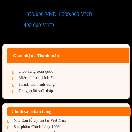
899.000
VND
1.299.000
VND
Giá chỉ còn:
-31%
400.000
VND
(Tiết kiệm:
)
Giá BiG Sale - Không áp dụng kèm các Khuyến Mãi khác
Giao nhận - Thanh toán
Giao hàng toàn quốc
Miễn phí bán kính 5km
Thanh toán linh động
Trả góp lãi suất thấp
Chính sách bán hàng
Nhà Bán lẻ Uy tín tại Việt Nam
Sản phẩm Chính hãng 100%