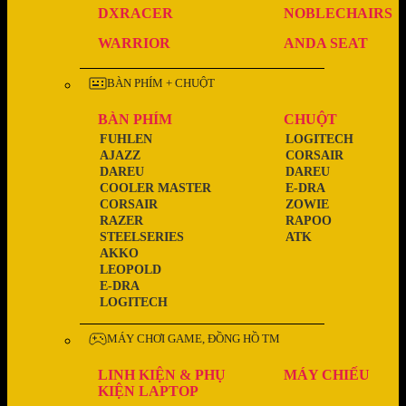
DXRACER
NOBLECHAIRS
WARRIOR
ANDA SEAT
BÀN PHÍM + CHUỘT
BÀN PHÍM
CHUỘT
FUHLEN
LOGITECH
AJAZZ
CORSAIR
DAREU
DAREU
COOLER MASTER
E-DRA
CORSAIR
ZOWIE
RAZER
RAPOO
STEELSERIES
ATK
AKKO
LEOPOLD
E-DRA
LOGITECH
MÁY CHƠI GAME, ĐỒNG HỒ TM
LINH KIỆN & PHỤ
MÁY CHIẾU
KIỆN LAPTOP