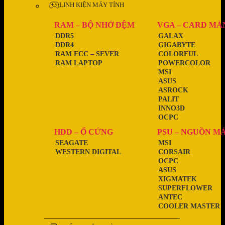
LINH KIỆN MÁY TÍNH
RAM – BỘ NHỚ ĐỆM
VGA – CARD MÀ
DDR5
GALAX
DDR4
GIGABYTE
RAM ECC – SEVER
COLORFUL
RAM LAPTOP
POWERCOLOR
MSI
ASUS
ASROCK
PALIT
INNO3D
OCPC
HDD – Ổ CỨNG
PSU – NGUỒN M
SEAGATE
MSI
WESTERN DIGITAL
CORSAIR
OCPC
ASUS
XIGMATEK
SUPERFLOWER
ANTEC
COOLER MASTER