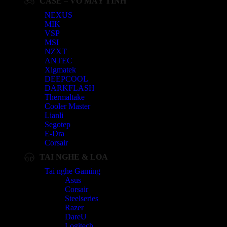
CASE – VỎ MÁY TÍNH
NEXUS
MIK
VSP
MSI
NZXT
ANTEC
Xigmatek
DEEPCOOL
DARKFLASH
Thermaltake
Cooler Master
Lianli
Segotep
E-Dra
Corsair
TAI NGHE & LOA
Tai nghe Gaming
Asus
Corsair
Steelseries
Razer
DareU
Logitech