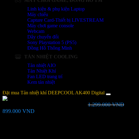
MÁY CHƠI GAME, ĐỒNG HỒ TM
Linh kiện & phụ kiện Laptop
Máy chiếu
Capture Card-Thiết bị LIVESTREAM
Máy chơi game console
Webcam
Dây chuyển đổi
Sony Playstation 5 (PS5)
Đồng Hồ Thông Minh
TẢN NHIỆT COOLING
Tản nhiệt AIO
Tản Nhiệt Khí
Fan LED trang trí
Kem tản nhiệt
Đặt mua Tản nhiệt khí DEEPCOOL AK400 Digital
1.299.000
VND
Tản nhiệt khí DEEPCOOL AK400 Digital
Giá
Giá
899.000
VND
gốc
hiện
là:
tại
Bạn vui lòng nhập đúng số điện thoại để chúng tôi sẽ gọi xác nhận
1.299.000 VND.
là:
đơn hàng trước khi giao hàng. Xin cảm ơn!
899.000 VND.
Thông tin người mua