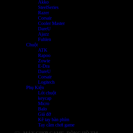
Akko
SteelSeries
Razer
Corsair
Cooler Master
DareU
Ajazz
Fuhlen
Chuột
ATK
Rapoo
Zowie
E-Dra
DareU
Corsair
Logitech
Phụ Kiện
Lót chuột
keycap
Micro
Balo
Giá đỡ
Kê tay bàn phím
Tay cầm chơi game