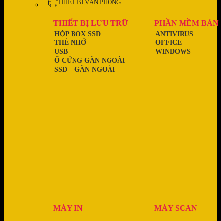
THIẾT BỊ VĂN PHÒNG
THIẾT BỊ LƯU TRỮ
PHẦN MỀM BẢN
HỘP BOX SSD
ANTIVIRUS
THẺ NHỚ
OFFICE
USB
WINDOWS
Ổ CỨNG GẮN NGOÀI
SSD – GẮN NGOÀI
MÁY IN
MÁY SCAN