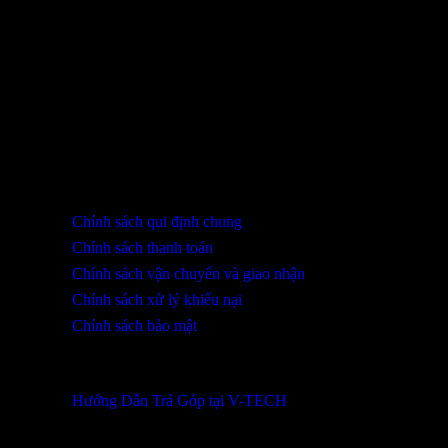
THÔNG TIN LIÊN HỆ
SHOWROOM ĐÀ NẴNG
316 Lê Quảng Chí, Phường Hòa Xuân, TP Đà Nẵng
0932 402 696 / 039.333.9969
HỖ TRỢ KHÁCH HÀNG
Chính sách qui định chung
Chính sách thanh toán
Chính sách vận chuyển và giao nhận
Chính sách xử lý khiếu nại
Chính sách bảo mật
THÔNG TIN KHUYẾN MÃI
Hướng Dẫn Trả Góp tại V-TECH
TỔNG ĐÀI HỖ TRỢ