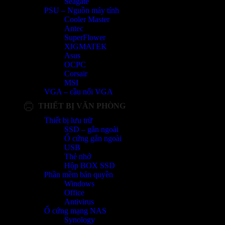
Seagate
PSU – Nguồn máy tính
Cooler Master
Antec
SuperFlower
XIGMATEK
Asus
OCPC
Corsair
MSI
VGA – cầu nối VGA
THIẾT BỊ VĂN PHÒNG
Thiết bị lưu trữ
SSD – gắn ngoài
Ổ cứng gắn ngoài
USB
Thẻ nhớ
Hộp BOX SSD
Phần mềm bản quyền
Windows
Office
Antivirus
Ổ cứng mạng NAS
Synology