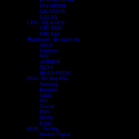
POWERCOLOR
COLORFUL
GIGABYTE
GALAX
CPU – Bộ vi xử lý
CPU AMD
CPU Intel
Mainboard – Bo mạch chủ
ASUS
Gigabyte
MSI
ASROCK
NZXT
HUANANZHI
SSD – Ổ Cứng Rắn
Samsung
Kingston
Adata
WD
Crucial
PNY
OCPC
Lexar
HDD – Ổ cứng
Western Digital