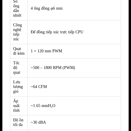
Số
ống
4 ống đồng φ6 mm
dẫn
nhiệt
Công
nghệ
Đế đồng tiếp xúc trực tiếp CPU
tiếp
xúc
Quạt
1 × 120 mm PWM
đi kèm
Tốc
độ
~500 – 1800 RPM (PWM)
quạt
Lưu
lượng
~64 CFM
gió
Áp
suất
~1.65 mmH₂O
tĩnh
Độ ồn
~30 dBA
tối đa