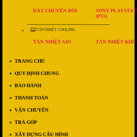
DÂY CHUYỂN ĐỔI
SONY PLAYSTAT
(PS5)
TẢN NHIỆT COOLING
TẢN NHIỆT AIO
TẢN NHIỆT KHÍ
TRANG CHỦ
QUY ĐỊNH CHUNG
BẢO HÀNH
THANH TOÁN
VẬN CHUYỂN
TRẢ GÓP
XÂY DỰNG CẤU HÌNH