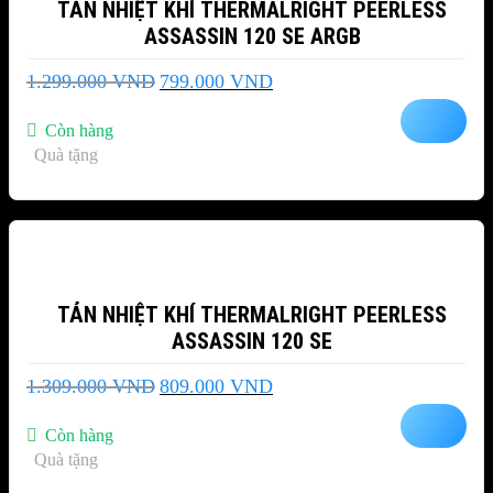
TẢN NHIỆT KHÍ THERMALRIGHT PEERLESS
ASSASSIN 120 SE ARGB
Giá
Giá
1.299.000
VND
799.000
VND
gốc
hiện
là:
tại
Còn hàng
1.299.000 VND.
là:
Quà tặng
799.000 VND.
-38%
TẢN NHIỆT KHÍ THERMALRIGHT PEERLESS
ASSASSIN 120 SE
Giá
Giá
1.309.000
VND
809.000
VND
gốc
hiện
là:
tại
Còn hàng
1.309.000 VND.
là:
Quà tặng
809.000 VND.