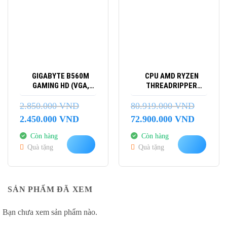
GIGABYTE B560M
CPU AMD RYZEN
GAMING HD (VGA,
THREADRIPPER
HDMI)
9970X (4.0GHZ UP TO
5.4GHZ | 32 CORES/
2.850.000
VND
80.919.000
VND
64THREADS | 160 MB
Giá
Giá
Giá
Giá
2.450.000
VND
72.900.000
VND
CACHE| PCIE 5.0)
gốc
hiện
gốc
hiện
Còn hàng
Còn hàng
là:
tại
là:
tại
Quà tặng
Quà tặng
2.850.000 VND.
là:
80.919.000 VND.
là:
2.450.000 VND.
72.900.00
SẢN PHẨM ĐÃ XEM
Bạn chưa xem sản phẩm nào.