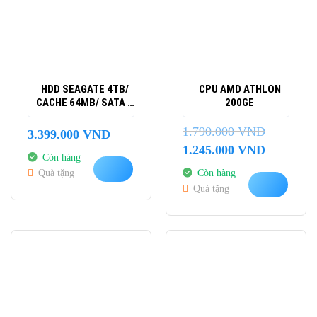
HDD SEAGATE 4TB/
CPU AMD ATHLON
CACHE 64MB/ SATA 3
200GE
(6.0 GB/S) – CHÍNH
HÃNG
1.790.000
VND
3.399.000
VND
Giá
Giá
1.245.000
VND
Còn hàng
gốc
hiện
Quà tặng
Còn hàng
là:
tại
Quà tặng
1.790.000 VND.
là:
1.245.000 
-10%
-25%