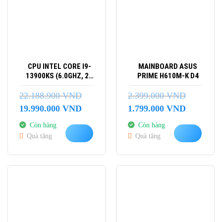
CPU INTEL CORE I9-
MAINBOARD ASUS
13900KS (6.0GHZ, 24
PRIME H610M-K D4
NHÂN 32 LUỒNG, 68M
CACHE)
22.188.900
VND
2.399.000
VND
Giá
Giá
Giá
Giá
19.990.000
VND
1.799.000
VND
gốc
hiện
gốc
hiện
Còn hàng
Còn hàng
là:
tại
là:
tại
Quà tặng
Quà tặng
22.188.900 VND.
là:
2.399.000 VND.
là:
19.990.000 VND.
1.799.000 
-6%