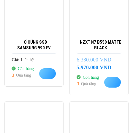
Ổ CỨNG SSD
NZXT N7 B550 MATTE
SAMSUNG 990 EVO
BLACK
PLUS 1TB M.2 NVME
M.2 2280 PCIE GEN4.0
6.330.000
VND
Giá:
Liên hệ
X4/5.0 X2 MZ-
Giá
Giá
5.970.000
VND
Còn hàng
V9S1T0BW
gốc
hiện
Quà tặng
Còn hàng
là:
tại
Quà tặng
6.330.000 VND.
là:
5.970.000 
-14%
-10%