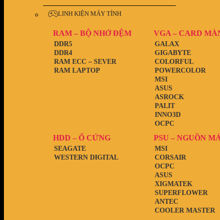
LINH KIỆN MÁY TÍNH
RAM – BỘ NHỚ ĐỆM
VGA – CARD MÀ
DDR5
GALAX
DDR4
GIGABYTE
RAM ECC – SEVER
COLORFUL
RAM LAPTOP
POWERCOLOR
MSI
ASUS
ASROCK
PALIT
INNO3D
OCPC
HDD – Ổ CỨNG
PSU – NGUỒN M
SEAGATE
MSI
WESTERN DIGITAL
CORSAIR
OCPC
ASUS
XIGMATEK
SUPERFLOWER
ANTEC
COOLER MASTER