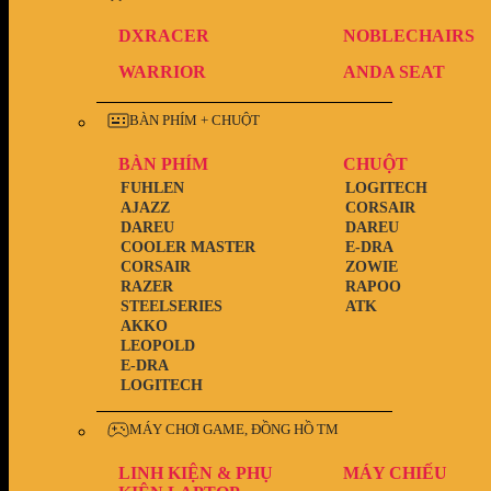
DXRACER
NOBLECHAIRS
WARRIOR
ANDA SEAT
BÀN PHÍM + CHUỘT
BÀN PHÍM
CHUỘT
FUHLEN
LOGITECH
AJAZZ
CORSAIR
DAREU
DAREU
COOLER MASTER
E-DRA
CORSAIR
ZOWIE
RAZER
RAPOO
STEELSERIES
ATK
AKKO
LEOPOLD
E-DRA
LOGITECH
MÁY CHƠI GAME, ĐỒNG HỒ TM
LINH KIỆN & PHỤ
MÁY CHIẾU