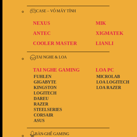
CASE – VỎ MÁY TÍNH
NEXUS
MIK
ANTEC
XIGMATEK
COOLER MASTER
LIANLI
TAI NGHE & LOA
TAI NGHE GAMING
LOA PC
FUHLEN
MICROLAB
GIGABYTE
LOA LOGITECH
KINGSTON
LOA RAZER
LOGITECH
DAREU
RAZER
STEELSERIES
CORSAIR
ASUS
BÀN-GHẾ GAMING