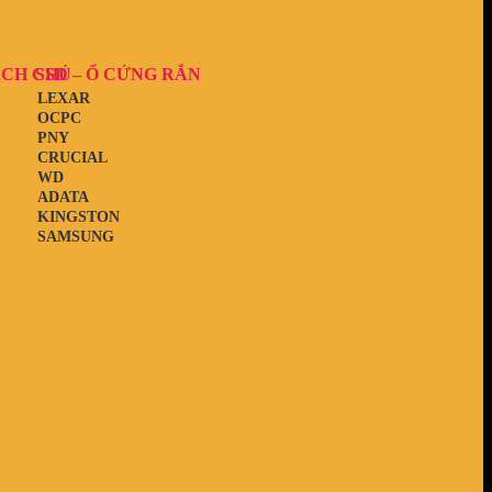
ẠCH CHỦ
SSD – Ổ CỨNG RẮN
LEXAR
OCPC
PNY
CRUCIAL
WD
ADATA
KINGSTON
SAMSUNG