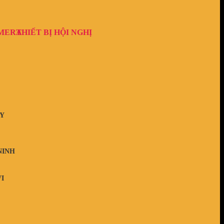
AMERA
THIẾT BỊ HỘI NGHỊ
Y
NINH
I