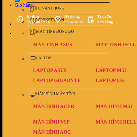
Giỏ hàng
PC VĂN PHÒNG
Hotline
Hệ thống
Tra cứu
WORKSTATION
0932.402.696
Showroom
đơn hàng
MÁY TÍNH ĐỒNG BỘ
MÁY TÍNH ASUS
MÁY TÍNH DELL
LAPTOP
LAPTOP ASUS
LAPTOP MSI
LAPTOP GIGABYTE
LAPTOP LG
MÀN HÌNH MÁY TÍNH
MÀN HÌNH ACER
MÀN HÌNH MSI
MÀN HÌNH VSP
MÀN HÌNH DELL
MÀN HÌNH AOC