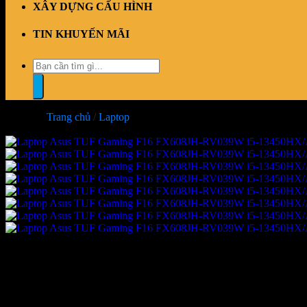
XÂY DỰNG CẤU HÌNH
TIN KHUYẾN MÃI
Tìm
kiếm:
Trang chủ
/
Laptop
-7%