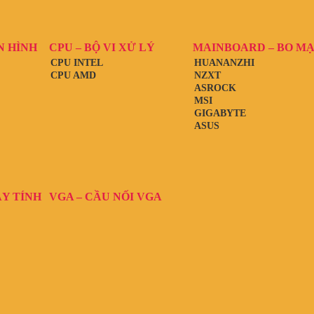
N HÌNH
CPU – BỘ VI XỬ LÝ
MAINBOARD – BO M
CPU INTEL
HUANANZHI
CPU AMD
NZXT
ASROCK
MSI
GIGABYTE
ASUS
ÁY TÍNH
VGA – CẦU NỐI VGA