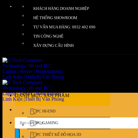
Bỏ
KHÁCH HÀNG DOANH NGHIỆP
qua
nội
HỆ THỐNG SHOWROOM
dung
TƯ VẤN MUA HÀNG: 0932 402 696
TIN CÔNG NGHỆ
XÂY DỰNG CẤU HÌNH
DANH MỤC SẢN PHẨM
PC HI-END
Tìm
PC GAMING
kiếm:
PC THIẾT KẾ ĐỒ HỌA 3D