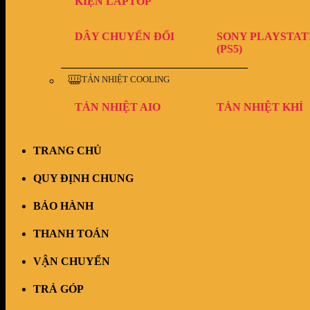
KIỆN LAPTOP
DÂY CHUYỂN ĐỔI
SONY PLAYSTAT
(PS5)
TẢN NHIỆT COOLING
TẢN NHIỆT AIO
TẢN NHIỆT KHÍ
TRANG CHỦ
QUY ĐỊNH CHUNG
BẢO HÀNH
THANH TOÁN
VẬN CHUYỂN
TRẢ GÓP