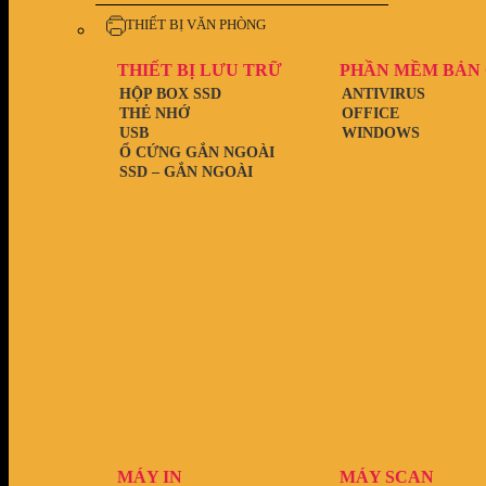
THIẾT BỊ VĂN PHÒNG
THIẾT BỊ LƯU TRỮ
PHẦN MỀM BẢN
HỘP BOX SSD
ANTIVIRUS
THẺ NHỚ
OFFICE
USB
WINDOWS
Ổ CỨNG GẮN NGOÀI
SSD – GẮN NGOÀI
MÁY IN
MÁY SCAN