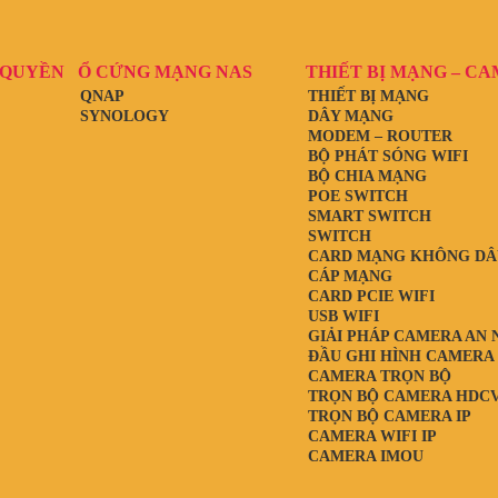
 QUYỀN
Ổ CỨNG MẠNG NAS
THIẾT BỊ MẠNG – C
QNAP
THIẾT BỊ MẠNG
SYNOLOGY
DÂY MẠNG
MODEM – ROUTER
BỘ PHÁT SÓNG WIFI
BỘ CHIA MẠNG
POE SWITCH
SMART SWITCH
SWITCH
CARD MẠNG KHÔNG DÂ
CÁP MẠNG
CARD PCIE WIFI
USB WIFI
GIẢI PHÁP CAMERA AN 
ĐẦU GHI HÌNH CAMERA
CAMERA TRỌN BỘ
TRỌN BỘ CAMERA HDCV
TRỌN BỘ CAMERA IP
CAMERA WIFI IP
CAMERA IMOU