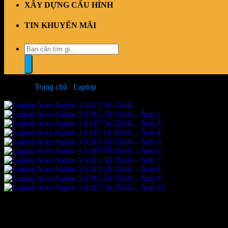
XÂY DỰNG CẤU HÌNH
TIN KHUYẾN MÃI
Tìm
kiếm:
Trang chủ
/
Laptop
-6%