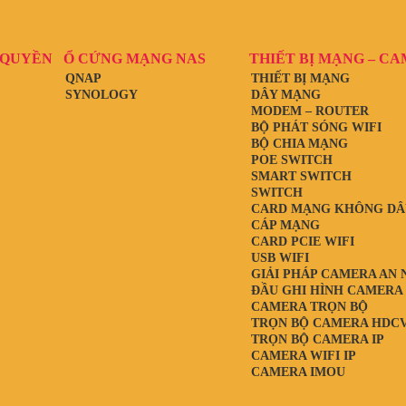
 QUYỀN
Ổ CỨNG MẠNG NAS
THIẾT BỊ MẠNG – C
QNAP
THIẾT BỊ MẠNG
SYNOLOGY
DÂY MẠNG
MODEM – ROUTER
BỘ PHÁT SÓNG WIFI
BỘ CHIA MẠNG
POE SWITCH
SMART SWITCH
SWITCH
CARD MẠNG KHÔNG DÂ
CÁP MẠNG
CARD PCIE WIFI
USB WIFI
GIẢI PHÁP CAMERA AN 
ĐẦU GHI HÌNH CAMERA
CAMERA TRỌN BỘ
TRỌN BỘ CAMERA HDCV
TRỌN BỘ CAMERA IP
CAMERA WIFI IP
CAMERA IMOU