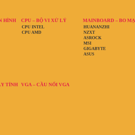
N HÌNH
CPU – BỘ VI XỬ LÝ
MAINBOARD – BO M
CPU INTEL
HUANANZHI
CPU AMD
NZXT
ASROCK
MSI
GIGABYTE
ASUS
ÁY TÍNH
VGA – CẦU NỐI VGA