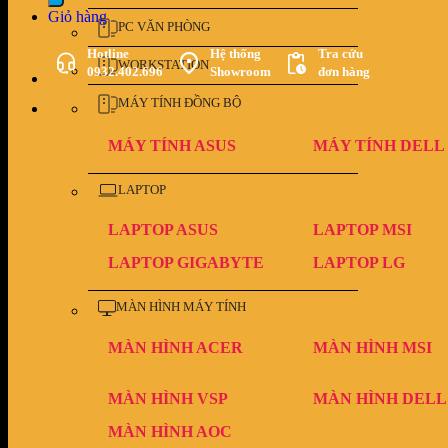
Giỏ hàng
PC VĂN PHÒNG
Hotline
Hệ thống
Tra cứu
WORKSTATION
0932.402.696
Showroom
đơn hàng
MÁY TÍNH ĐỒNG BỘ
MÁY TÍNH ASUS
MÁY TÍNH DELL
LAPTOP
LAPTOP ASUS
LAPTOP MSI
LAPTOP GIGABYTE
LAPTOP LG
MÀN HÌNH MÁY TÍNH
MÀN HÌNH ACER
MÀN HÌNH MSI
MÀN HÌNH VSP
MÀN HÌNH DELL
MÀN HÌNH AOC