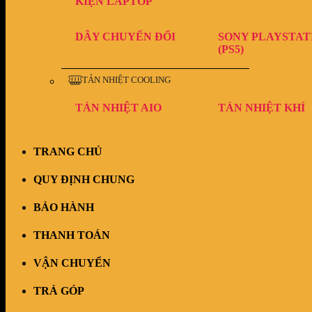
KIỆN LAPTOP
DÂY CHUYỂN ĐỔI
SONY PLAYSTAT
(PS5)
TẢN NHIỆT COOLING
TẢN NHIỆT AIO
TẢN NHIỆT KHÍ
TRANG CHỦ
QUY ĐỊNH CHUNG
BẢO HÀNH
THANH TOÁN
VẬN CHUYỂN
TRẢ GÓP