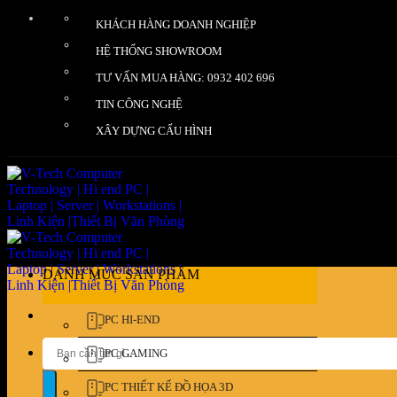
Bỏ
KHÁCH HÀNG DOANH NGHIỆP
qua
nội
HỆ THỐNG SHOWROOM
dung
TƯ VẤN MUA HÀNG: 0932 402 696
TIN CÔNG NGHỆ
XÂY DỰNG CẤU HÌNH
DANH MỤC SẢN PHẨM
PC HI-END
Tìm
PC GAMING
kiếm:
PC THIẾT KẾ ĐỒ HỌA 3D