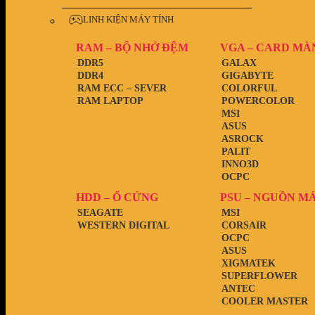
LINH KIỆN MÁY TÍNH
RAM – BỘ NHỚ ĐỆM
VGA – CARD MÀ
DDR5
GALAX
DDR4
GIGABYTE
RAM ECC – SEVER
COLORFUL
RAM LAPTOP
POWERCOLOR
MSI
ASUS
ASROCK
PALIT
INNO3D
OCPC
HDD – Ổ CỨNG
PSU – NGUỒN M
SEAGATE
MSI
WESTERN DIGITAL
CORSAIR
OCPC
ASUS
XIGMATEK
SUPERFLOWER
ANTEC
COOLER MASTER