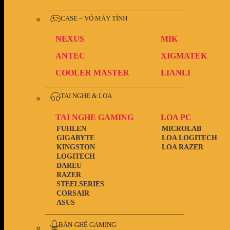
CASE – VỎ MÁY TÍNH
NEXUS
MIK
ANTEC
XIGMATEK
COOLER MASTER
LIANLI
TAI NGHE & LOA
TAI NGHE GAMING
LOA PC
FUHLEN
MICROLAB
GIGABYTE
LOA LOGITECH
KINGSTON
LOA RAZER
LOGITECH
DAREU
RAZER
STEELSERIES
CORSAIR
ASUS
BÀN-GHẾ GAMING