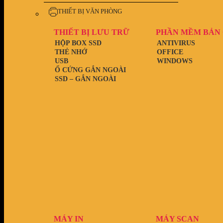
THIẾT BỊ VĂN PHÒNG
THIẾT BỊ LƯU TRỮ
PHẦN MỀM BẢN
HỘP BOX SSD
ANTIVIRUS
THẺ NHỚ
OFFICE
USB
WINDOWS
Ổ CỨNG GẮN NGOÀI
SSD – GẮN NGOÀI
MÁY IN
MÁY SCAN