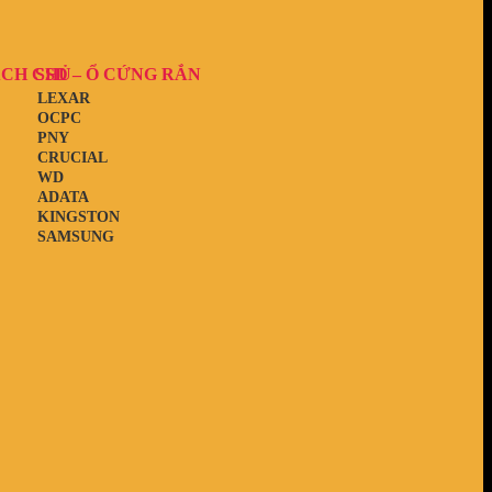
ẠCH CHỦ
SSD – Ổ CỨNG RẮN
LEXAR
OCPC
PNY
CRUCIAL
WD
ADATA
KINGSTON
SAMSUNG