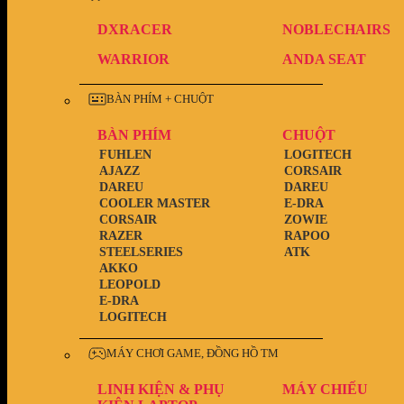
DXRACER
NOBLECHAIRS
WARRIOR
ANDA SEAT
BÀN PHÍM + CHUỘT
BÀN PHÍM
CHUỘT
FUHLEN
LOGITECH
AJAZZ
CORSAIR
DAREU
DAREU
COOLER MASTER
E-DRA
CORSAIR
ZOWIE
RAZER
RAPOO
STEELSERIES
ATK
AKKO
LEOPOLD
E-DRA
LOGITECH
MÁY CHƠI GAME, ĐỒNG HỒ TM
LINH KIỆN & PHỤ
MÁY CHIẾU