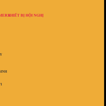
AMERA
THIẾT BỊ HỘI NGHỊ
Y
NINH
I