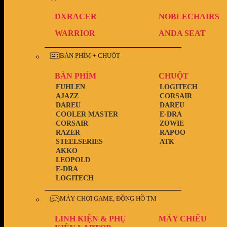
DXRACER
NOBLECHAIRS
WARRIOR
ANDA SEAT
BÀN PHÍM + CHUỘT
BÀN PHÍM
CHUỘT
FUHLEN
LOGITECH
AJAZZ
CORSAIR
DAREU
DAREU
COOLER MASTER
E-DRA
CORSAIR
ZOWIE
RAZER
RAPOO
STEELSERIES
ATK
AKKO
LEOPOLD
E-DRA
LOGITECH
MÁY CHƠI GAME, ĐỒNG HỒ TM
LINH KIỆN & PHỤ
MÁY CHIẾU