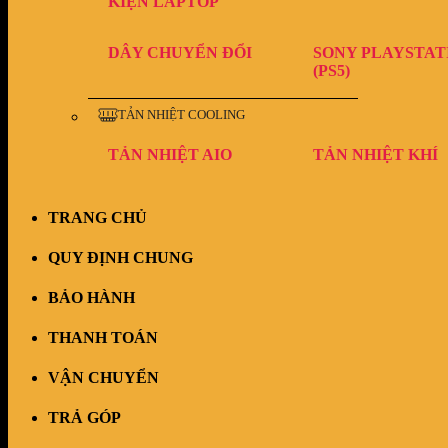
KIỆN LAPTOP
DÂY CHUYỂN ĐỔI
SONY PLAYSTAT
(PS5)
TẢN NHIỆT COOLING
TẢN NHIỆT AIO
TẢN NHIỆT KHÍ
TRANG CHỦ
QUY ĐỊNH CHUNG
BẢO HÀNH
THANH TOÁN
VẬN CHUYỂN
TRẢ GÓP