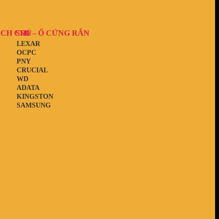
ẠCH CHỦ
SSD – Ổ CỨNG RẮN
LEXAR
OCPC
PNY
CRUCIAL
WD
ADATA
KINGSTON
SAMSUNG