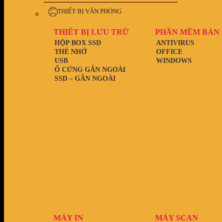
THIẾT BỊ VĂN PHÒNG
THIẾT BỊ LƯU TRỮ
PHẦN MỀM BẢN
HỘP BOX SSD
ANTIVIRUS
THẺ NHỚ
OFFICE
USB
WINDOWS
Ổ CỨNG GẮN NGOÀI
SSD – GẮN NGOÀI
MÁY IN
MÁY SCAN