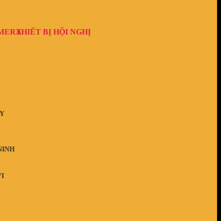
AMERA
THIẾT BỊ HỘI NGHỊ
Y
NINH
I