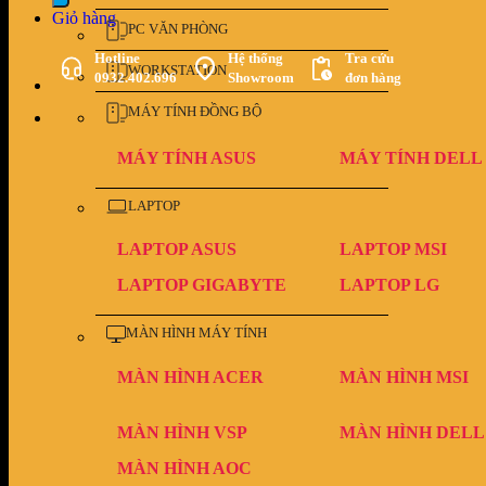
Giỏ hàng
PC VĂN PHÒNG
Hotline
Hệ thống
Tra cứu
WORKSTATION
0932.402.696
Showroom
đơn hàng
MÁY TÍNH ĐỒNG BỘ
MÁY TÍNH ASUS
MÁY TÍNH DELL
LAPTOP
LAPTOP ASUS
LAPTOP MSI
LAPTOP GIGABYTE
LAPTOP LG
MÀN HÌNH MÁY TÍNH
MÀN HÌNH ACER
MÀN HÌNH MSI
MÀN HÌNH VSP
MÀN HÌNH DELL
MÀN HÌNH AOC