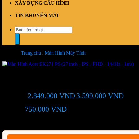
XÂY DỰNG CẤU HÌNH
TIN KHUYẾN MÃI
Tìm
kiếm:
Trang chủ
/
Màn Hình Máy Tính
-21%
Màn Hình Acer EK271 P6 (27 in
2.849.000
VND
3.599.000
VND
Giá chỉ còn:
-21%
750.000
VND
(Tiết kiệm:
)
Giá BiG Sale - Không áp dụng kèm các Khuyến Mãi khác