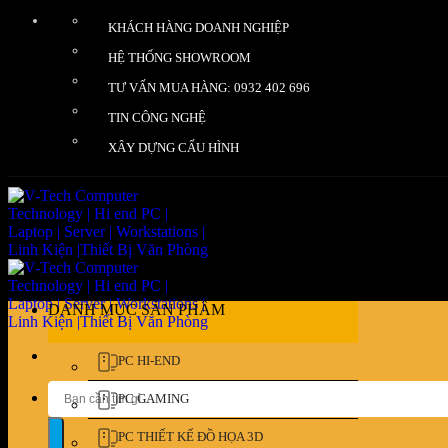
Bỏ
KHÁCH HÀNG DOANH NGHIỆP
qua
nội
HỆ THỐNG SHOWROOM
dung
TƯ VẤN MUA HÀNG: 0932 402 696
TIN CÔNG NGHỆ
XÂY DỰNG CẤU HÌNH
DANH MỤC SẢN PHẨM
PC HI-END
Tìm
PC GAMING
kiếm:
PC THIẾT KẾ ĐỒ HỌA 3D