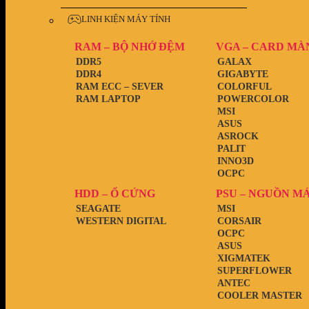
LINH KIỆN MÁY TÍNH
RAM – BỘ NHỚ ĐỆM
VGA – CARD MÀ
DDR5
GALAX
DDR4
GIGABYTE
RAM ECC – SEVER
COLORFUL
RAM LAPTOP
POWERCOLOR
MSI
ASUS
ASROCK
PALIT
INNO3D
OCPC
HDD – Ổ CỨNG
PSU – NGUỒN M
SEAGATE
MSI
WESTERN DIGITAL
CORSAIR
OCPC
ASUS
XIGMATEK
SUPERFLOWER
ANTEC
COOLER MASTER