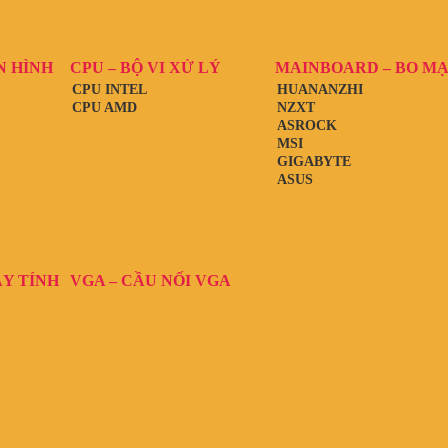
N HÌNH
CPU – BỘ VI XỬ LÝ
MAINBOARD – BO M
CPU INTEL
HUANANZHI
CPU AMD
NZXT
ASROCK
MSI
GIGABYTE
ASUS
ÁY TÍNH
VGA – CẦU NỐI VGA