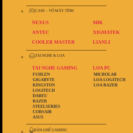
CASE – VỎ MÁY TÍNH
NEXUS
MIK
ANTEC
XIGMATEK
COOLER MASTER
LIANLI
TAI NGHE & LOA
TAI NGHE GAMING
LOA PC
FUHLEN
MICROLAB
GIGABYTE
LOA LOGITECH
KINGSTON
LOA RAZER
LOGITECH
DAREU
RAZER
STEELSERIES
CORSAIR
ASUS
BÀN-GHẾ GAMING