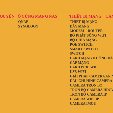
 QUYỀN
Ổ CỨNG MẠNG NAS
THIẾT BỊ MẠNG – C
QNAP
THIẾT BỊ MẠNG
SYNOLOGY
DÂY MẠNG
MODEM – ROUTER
BỘ PHÁT SÓNG WIFI
BỘ CHIA MẠNG
POE SWITCH
SMART SWITCH
SWITCH
CARD MẠNG KHÔNG DÂ
CÁP MẠNG
CARD PCIE WIFI
USB WIFI
GIẢI PHÁP CAMERA AN 
ĐẦU GHI HÌNH CAMERA
CAMERA TRỌN BỘ
TRỌN BỘ CAMERA HDCV
TRỌN BỘ CAMERA IP
CAMERA WIFI IP
CAMERA IMOU