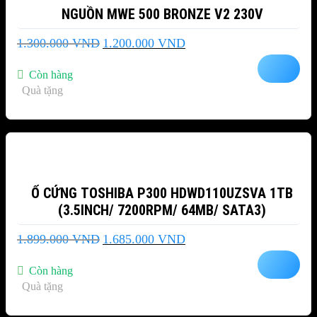
NGUỒN MWE 500 BRONZE V2 230V
Giá
Giá
1.300.000
VND
1.200.000
VND
gốc
hiện
là:
tại
Còn hàng
1.300.000 VND.
là:
Quà tặng
1.200.000 VND.
-11%
Ổ CỨNG TOSHIBA P300 HDWD110UZSVA 1TB
(3.5INCH/ 7200RPM/ 64MB/ SATA3)
Giá
Giá
1.899.000
VND
1.685.000
VND
gốc
hiện
là:
tại
Còn hàng
1.899.000 VND.
là:
Quà tặng
1.685.000 VND.