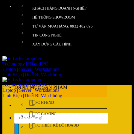
Bỏ
KHÁCH HÀNG DOANH NGHIỆP
qua
nội
HỆ THỐNG SHOWROOM
dung
TƯ VẤN MUA HÀNG: 0932 402 696
TIN CÔNG NGHỆ
XÂY DỰNG CẤU HÌNH
DANH MỤC SẢN PHẨM
PC HI-END
PC GAMING
Tìm
kiếm:
PC THIẾT KẾ ĐỒ HỌA 3D