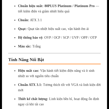
Chuẩn hiệu suất:
80PLUS Platinum / Platinum Pro
—
tiết kiệm điện và giảm nhiệt hiệu quả
Chuẩn:
ATX 3.1
Quạt:
Quạt tản nhiệt hiệu suất cao, vận hành êm ái
Hệ thống bảo vệ:
OVP / OCP / SCP / UVP / OPP / OTP
Màu sắc:
Trắng
Tính Năng Nổi Bật
Hiệu suất cao:
Vận hành tiết kiệm điện năng và ít sinh
nhiệt so với nguồn tiêu chuẩn
Chuẩn ATX 3.1:
Tương thích tốt với VGA và linh kiện đời
mới
Thiết kế chất lượng:
Linh kiện bền bỉ, hoạt động ổn định
ngay cả khi tải cao