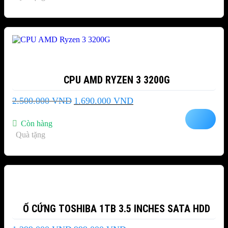
-32%
CPU AMD RYZEN 3 3200G
Giá
Giá
2.500.000
VND
1.690.000
VND
gốc
hiện
là:
tại
Còn hàng
2.500.000 VND.
là:
Quà tặng
1.690.000 VND.
-23%
Ổ CỨNG TOSHIBA 1TB 3.5 INCHES SATA HDD