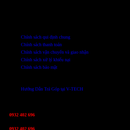
SHOWROOM ĐÀ NẴNG
316 Lê Quảng Chí, Phường Hòa Xuân, TP Đà Nẵng
0932 402 696 / 039.333.9969
HỖ TRỢ KHÁCH HÀNG
Chính sách qui định chung
Chính sách thanh toán
Chính sách vận chuyển và giao nhận
Chính sách xử lý khiếu nại
Chính sách bảo mật
THÔNG TIN KHUYẾN MÃI
Hướng Dẫn Trả Góp tại V-TECH
TỔNG ĐÀI HỖ TRỢ
Kinh Doanh
0932 402 696
Kỹ thuật bảo hành
0932 402 696