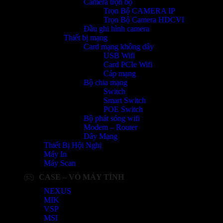
Camera trọn bộ
Trọn Bộ CAMERA IP
Trọn Bộ Camera HDCVI
Đầu ghi hình camera
Thiết bị mạng
Card mạng không dây
USB Wifi
Card PCIe Wifi
Cáp mạng
Bộ chia mạng
Switch
Smart Switch
POE Switch
Bộ phát sóng wifi
Modem – Router
Dây Mạng
Thiết Bị Hội Nghị
Máy In
Máy Scan
CASE – VỎ MÁY TÍNH
NEXUS
MIK
VSP
MSI