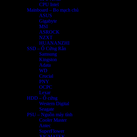
CPU Intel
Mainboard – Bo mạch chủ
ASUS
Gigabyte
MSI
ASROCK
NZXT
HUANANZHI
SSD – Ổ Cứng Rắn
Samsung
Kingston
Adata
WD
Crucial
PNY
OCPC
Lexar
HDD – Ổ cứng
Western Digital
Seagate
PSU – Nguồn máy tính
Cooler Master
Antec
SuperFlower
XIGMATEK