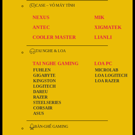
CASE – VỎ MÁY TÍNH
NEXUS
MIK
ANTEC
XIGMATEK
COOLER MASTER
LIANLI
TAI NGHE & LOA
TAI NGHE GAMING
LOA PC
FUHLEN
MICROLAB
GIGABYTE
LOA LOGITECH
KINGSTON
LOA RAZER
LOGITECH
DAREU
RAZER
STEELSERIES
CORSAIR
ASUS
BÀN-GHẾ GAMING