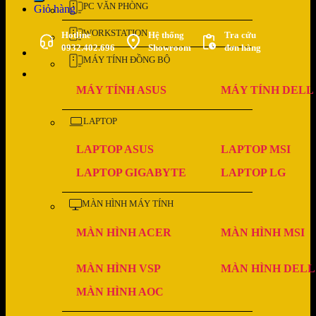
PC VĂN PHÒNG
Giỏ hàng
WORKSTATION
Hotline
Hệ thống
Tra cứu
0932.402.696
Showroom
đơn hàng
MÁY TÍNH ĐỒNG BỘ
MÁY TÍNH ASUS
MÁY TÍNH DELL
LAPTOP
LAPTOP ASUS
LAPTOP MSI
LAPTOP GIGABYTE
LAPTOP LG
MÀN HÌNH MÁY TÍNH
MÀN HÌNH ACER
MÀN HÌNH MSI
MÀN HÌNH VSP
MÀN HÌNH DELL
MÀN HÌNH AOC