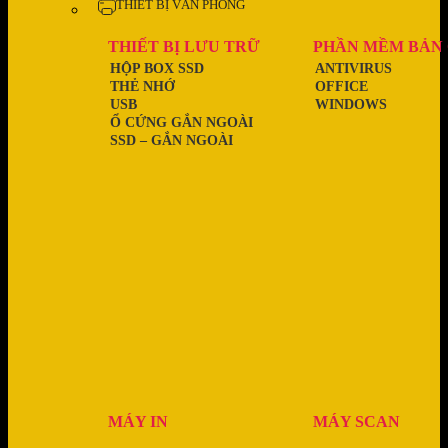
THIẾT BỊ VĂN PHÒNG
THIẾT BỊ LƯU TRỮ
PHẦN MỀM BẢN
HỘP BOX SSD
ANTIVIRUS
THẺ NHỚ
OFFICE
USB
WINDOWS
Ổ CỨNG GẮN NGOÀI
SSD – GẮN NGOÀI
MÁY IN
MÁY SCAN