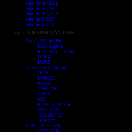
Màn Hình DELL
Màn hình E-Dra
Màn Hình ASUS
Màn hình HKC
Màn hình AOC
LINH KIỆN MÁY TÍNH
Ram – Bộ nhớ đệm
RAM Laptop
RAM ECC – Sever
DDR4
DDR5
VGA – Card màn hình
OCPC
INNO3D
PALIT
ASROCK
ASUS
MSI
POWERCOLOR
COLORFUL
GIGABYTE
GALAX
CPU – Bộ vi xử lý
CPU AMD