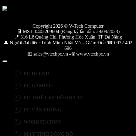
Copyright 2026 © V-Tech Computer
🧾 MST: 0402209604 (Đăng ký lần đầu: 29/09/2023)
📍 316 Lê Quảng Chí, Phường Hòa Xuân, TP Đà Nẵng
👤 Người đại diện: Trịnh Minh Nhật Vũ – Giám Đốc ☎ 0932 402
696
📧 sales@vtechpc.vn - 🌐 www.vtechpc.vn
PC HI-END
PC GAMING
PC THIẾT KẾ ĐỒ HỌA 3D
PC VĂN PHÒNG
WORKSTATION
MÁY TÍNH ĐỒNG BỘ