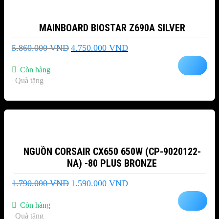
MAINBOARD BIOSTAR Z690A SILVER
Giá
Giá
5.860.000
VND
4.750.000
VND
gốc
hiện
là:
tại
Còn hàng
5.860.000 VND.
là:
Quà tặng
4.750.000 VND.
-11%
NGUỒN CORSAIR CX650 650W (CP-9020122-
NA) -80 PLUS BRONZE
Giá
Giá
1.790.000
VND
1.590.000
VND
gốc
hiện
là:
tại
Còn hàng
1.790.000 VND.
là:
Quà tặng
1.590.000 VND.