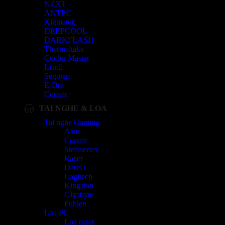
NZXT
ANTEC
Xigmatek
DEEPCOOL
DARKFLASH
Thermaltake
Cooler Master
Lianli
Segotep
E-Dra
Corsair
TAI NGHE & LOA
Tai nghe Gaming
Asus
Corsair
Steelseries
Razer
DareU
Logitech
Kingston
Gigabyte
Fuhlen
Loa PC
Loa razer