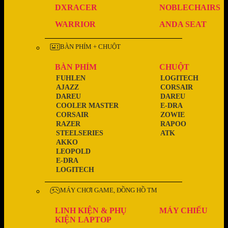
DXRACER
NOBLECHAIRS
WARRIOR
ANDA SEAT
BÀN PHÍM + CHUỘT
BÀN PHÍM
CHUỘT
FUHLEN
LOGITECH
AJAZZ
CORSAIR
DAREU
DAREU
COOLER MASTER
E-DRA
CORSAIR
ZOWIE
RAZER
RAPOO
STEELSERIES
ATK
AKKO
LEOPOLD
E-DRA
LOGITECH
MÁY CHƠI GAME, ĐỒNG HỒ TM
LINH KIỆN & PHỤ
MÁY CHIẾU
KIỆN LAPTOP