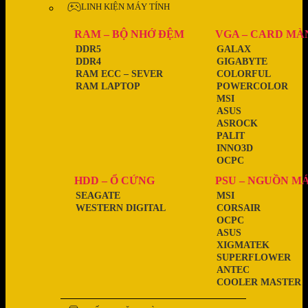
LINH KIỆN MÁY TÍNH
RAM – BỘ NHỚ ĐỆM
VGA – CARD MÀ
DDR5
GALAX
DDR4
GIGABYTE
RAM ECC – SEVER
COLORFUL
RAM LAPTOP
POWERCOLOR
MSI
ASUS
ASROCK
PALIT
INNO3D
OCPC
HDD – Ổ CỨNG
PSU – NGUỒN M
SEAGATE
MSI
WESTERN DIGITAL
CORSAIR
OCPC
ASUS
XIGMATEK
SUPERFLOWER
ANTEC
COOLER MASTER