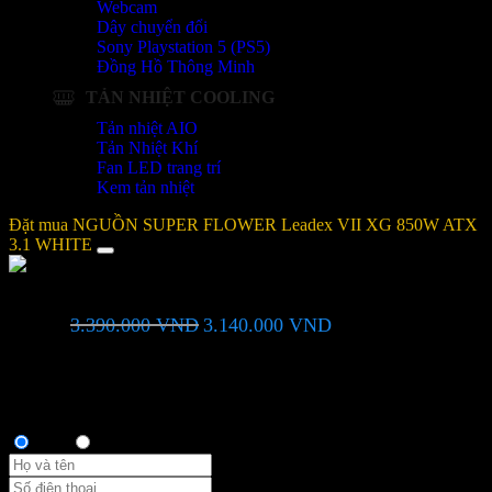
Webcam
Dây chuyển đổi
Sony Playstation 5 (PS5)
Đồng Hồ Thông Minh
TẢN NHIỆT COOLING
Tản nhiệt AIO
Tản Nhiệt Khí
Fan LED trang trí
Kem tản nhiệt
Đặt mua NGUỒN SUPER FLOWER Leadex VII XG 850W ATX
3.1 WHITE
NGUỒN SUPER FLOWER Leadex VII XG 850W ATX 3.1
Giá
Giá
3.390.000
VND
3.140.000
VND
WHITE
gốc
hiện
là:
tại
Bạn vui lòng nhập đúng số điện thoại để chúng tôi sẽ gọi xác nhận
3.390.000 VND.
là:
đơn hàng trước khi giao hàng. Xin cảm ơn!
3.140.000 VND.
Thông tin người mua
Anh
Chị