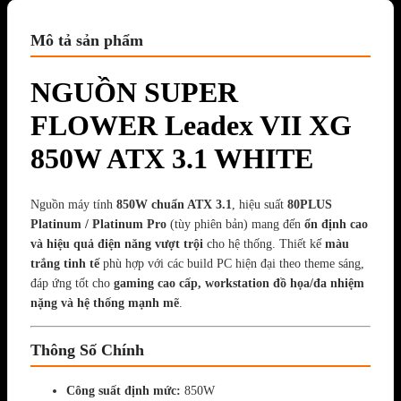
Mô tả sản phẩm
NGUỒN SUPER
FLOWER Leadex VII XG
850W ATX 3.1 WHITE
Nguồn máy tính
850W chuẩn ATX 3.1
, hiệu suất
80PLUS
Platinum / Platinum Pro
(tùy phiên bản) mang đến
ổn định cao
và hiệu quả điện năng vượt trội
cho hệ thống. Thiết kế
màu
trắng tinh tế
phù hợp với các build PC hiện đại theo theme sáng,
đáp ứng tốt cho
gaming cao cấp, workstation đồ họa/đa nhiệm
nặng và hệ thống mạnh mẽ
.
Thông Số Chính
Công suất định mức:
850W