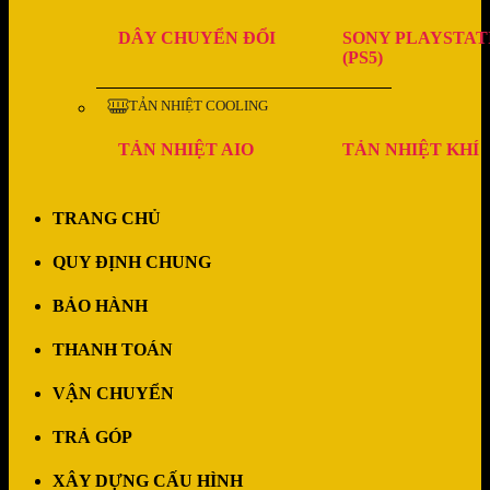
DÂY CHUYỂN ĐỔI
SONY PLAYSTAT
(PS5)
TẢN NHIỆT COOLING
TẢN NHIỆT AIO
TẢN NHIỆT KHÍ
TRANG CHỦ
QUY ĐỊNH CHUNG
BẢO HÀNH
THANH TOÁN
VẬN CHUYỂN
TRẢ GÓP
XÂY DỰNG CẤU HÌNH