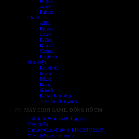
DareU
Ajazz
Fuhlen
Chuột
ATK
Rapoo
Zowie
E-Dra
DareU
Corsair
Logitech
Phụ Kiện
Lót chuột
keycap
Micro
Balo
Giá đỡ
Kê tay bàn phím
Tay cầm chơi game
MÁY CHƠI GAME, ĐỒNG HỒ TM
Linh kiện & phụ kiện Laptop
Máy chiếu
Capture Card-Thiết bị LIVESTREAM
Máy chơi game console