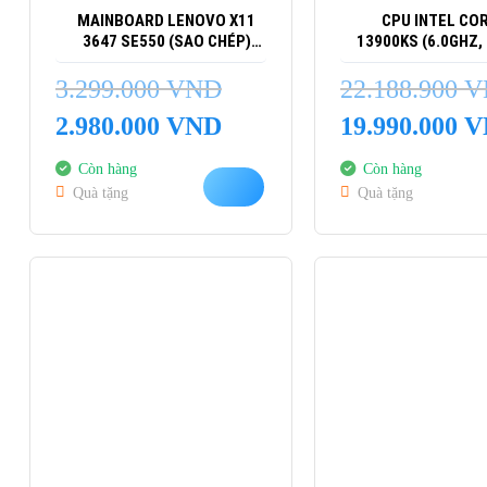
MAINBOARD LENOVO X11
CPU INTEL COR
3647 SE550 (SAO CHÉP)
13900KS (6.0GHZ,
(SAO CHÉP)
32 LUỒNG, 68M 
3.299.000
VND
22.188.900
V
Giá
Giá
Giá
2.980.000
VND
19.990.000
V
gốc
hiện
gốc
là:
tại
là:
Còn hàng
Còn hàng
3.299.000 VND.
là:
22.188.900 VND.
Quà tặng
Quà tặng
2.980.000 VND.
-14%
-15%