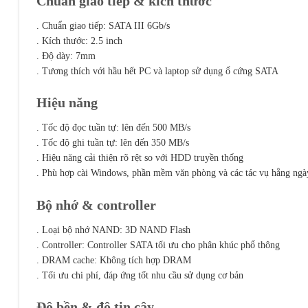
Chuẩn giao tiếp & kích thước
. Chuẩn giao tiếp: SATA III 6Gb/s
. Kích thước: 2.5 inch
. Độ dày: 7mm
. Tương thích với hầu hết PC và laptop sử dụng ổ cứng SATA
Hiệu năng
. Tốc độ đọc tuần tự: lên đến 500 MB/s
. Tốc độ ghi tuần tự: lên đến 350 MB/s
. Hiệu năng cải thiện rõ rệt so với HDD truyền thống
. Phù hợp cài Windows, phần mềm văn phòng và các tác vụ hằng ngà
Bộ nhớ & controller
. Loại bộ nhớ NAND: 3D NAND Flash
. Controller: Controller SATA tối ưu cho phân khúc phổ thông
. DRAM cache: Không tích hợp DRAM
. Tối ưu chi phí, đáp ứng tốt nhu cầu sử dụng cơ bản
Độ bền & độ tin cậy