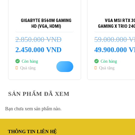
GIGABYTE B560M GAMING
VGA MSI RTX 30
HD (VGA, HDMI)
GAMING X TRIO 24
2.850.000
VND
59.000.000
V
Giá
Giá
Giá
2.450.000
VND
49.900.000
V
gốc
hiện
gốc
là:
tại
là:
Còn hàng
Còn hàng
2.850.000 VND.
là:
59.000.000 VND.
Quà tặng
Quà tặng
2.450.000 VND.
SẢN PHẨM ĐÃ XEM
Bạn chưa xem sản phẩm nào.
THÔNG TIN LIÊN HỆ