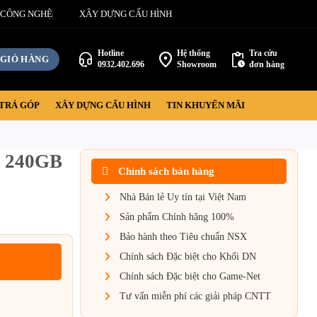
 CÔNG NGHỆ
XÂY DỰNG CẤU HÌNH
Hotline
Hệ thống
Tra cứu
GIỎ HÀNG
0932.402.696
Showroom
đơn hàng
TRẢ GÓP
XÂY DỰNG CẤU HÌNH
TIN KHUYẾN MÃI
0 240GB
Chính sách bán hàng
Nhà Bán lẻ Uy tín tại Việt Nam
Sản phẩm Chính hãng 100%
Bảo hành theo Tiêu chuẩn NSX
Chính sách Đặc biệt cho Khối DN
Chính sách Đặc biệt cho Game-Net
Tư vấn miễn phí các giải pháp CNTT