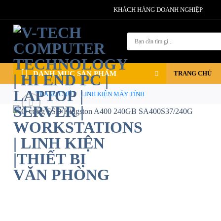
Bỏ
KHÁCH HÀNG DOANH NGHIỆP
qua
nội
Tìm
dung
kiếm:
DANH MỤC SẢN PHẨM
TRANG CHỦ
TRANG CHỦ
/
LINH KIỆN MÁY TÍNH