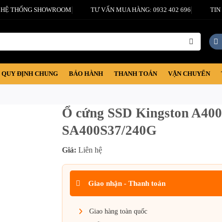
HỆ THỐNG SHOWROOM
TƯ VẤN MUA HÀNG: 0932 402 696
TIN
QUY ĐỊNH CHUNG
BẢO HÀNH
THANH TOÁN
VẬN CHUYỂN
Ổ cứng SSD Kingston A40
SA400S37/240G
Giá:
Liên hệ
Giao nhận - Thanh toán
Giao hàng toàn quốc