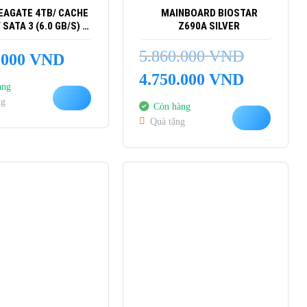
EAGATE 4TB/ CACHE
MAINBOARD BIOSTAR
SATA 3 (6.0 GB/S) –
Z690A SILVER
CHÍNH HÃNG
5.860.000
VND
.000
VND
Giá
Giá
4.750.000
VND
àng
gốc
hiện
ng
là:
tại
Còn hàng
5.860.000 VND.
là:
Quà tặng
4.750.000 VND
-11%