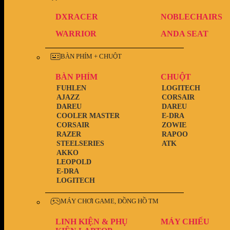
DXRACER
NOBLECHAIRS
WARRIOR
ANDA SEAT
BÀN PHÍM + CHUỘT
BÀN PHÍM
CHUỘT
FUHLEN
LOGITECH
AJAZZ
CORSAIR
DAREU
DAREU
COOLER MASTER
E-DRA
CORSAIR
ZOWIE
RAZER
RAPOO
STEELSERIES
ATK
AKKO
LEOPOLD
E-DRA
LOGITECH
MÁY CHƠI GAME, ĐỒNG HỒ TM
LINH KIỆN & PHỤ
MÁY CHIẾU