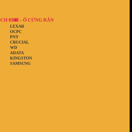
ẠCH CHỦ
SSD – Ổ CỨNG RẮN
LEXAR
OCPC
PNY
CRUCIAL
WD
ADATA
KINGSTON
SAMSUNG