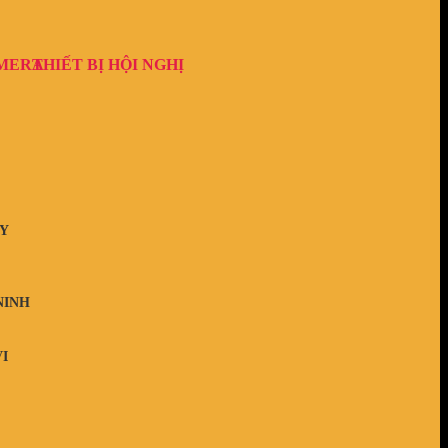
AMERA
THIẾT BỊ HỘI NGHỊ
Y
NINH
I