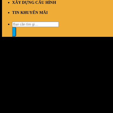
XÂY DỰNG CẤU HÌNH
TIN KHUYẾN MÃI
Tìm
kiếm:
“Màn Hình ViewSonic VG3820C (38 inch – IPS – WQHD+ – 75Hz –
Đổi trả dễ dàng
1 đổi 1 trong vòng 7 ngày