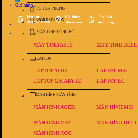
Giỏ hàng
PC VĂN PHÒNG
Hotline
Hệ thống
Tra cứu
WORKSTATION
0932.402.696
Showroom
đơn hàng
MÁY TÍNH ĐỒNG BỘ
MÁY TÍNH ASUS
MÁY TÍNH DELL
LAPTOP
LAPTOP ASUS
LAPTOP MSI
LAPTOP GIGABYTE
LAPTOP LG
MÀN HÌNH MÁY TÍNH
MÀN HÌNH ACER
MÀN HÌNH MSI
MÀN HÌNH VSP
MÀN HÌNH DELL
MÀN HÌNH AOC