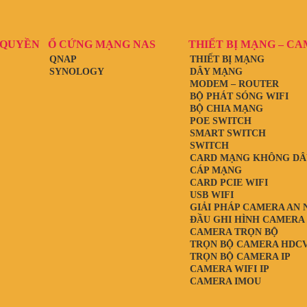
 QUYỀN
Ổ CỨNG MẠNG NAS
THIẾT BỊ MẠNG – C
QNAP
THIẾT BỊ MẠNG
SYNOLOGY
DÂY MẠNG
MODEM – ROUTER
BỘ PHÁT SÓNG WIFI
BỘ CHIA MẠNG
POE SWITCH
SMART SWITCH
SWITCH
CARD MẠNG KHÔNG DÂ
CÁP MẠNG
CARD PCIE WIFI
USB WIFI
GIẢI PHÁP CAMERA AN 
ĐẦU GHI HÌNH CAMERA
CAMERA TRỌN BỘ
TRỌN BỘ CAMERA HDCV
TRỌN BỘ CAMERA IP
CAMERA WIFI IP
CAMERA IMOU