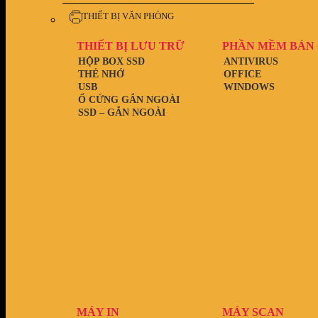
THIẾT BỊ VĂN PHÒNG
THIẾT BỊ LƯU TRỮ
PHẦN MỀM BẢN
HỘP BOX SSD
ANTIVIRUS
THẺ NHỚ
OFFICE
USB
WINDOWS
Ổ CỨNG GẮN NGOÀI
SSD – GẮN NGOÀI
MÁY IN
MÁY SCAN