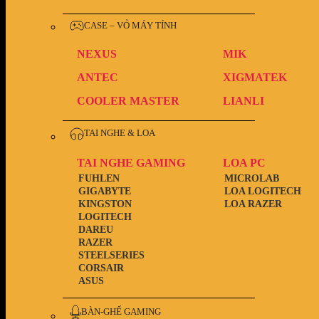
CASE – VỎ MÁY TÍNH
NEXUS
MIK
ANTEC
XIGMATEK
COOLER MASTER
LIANLI
TAI NGHE & LOA
TAI NGHE GAMING
LOA PC
FUHLEN
MICROLAB
GIGABYTE
LOA LOGITECH
KINGSTON
LOA RAZER
LOGITECH
DAREU
RAZER
STEELSERIES
CORSAIR
ASUS
BÀN-GHẾ GAMING