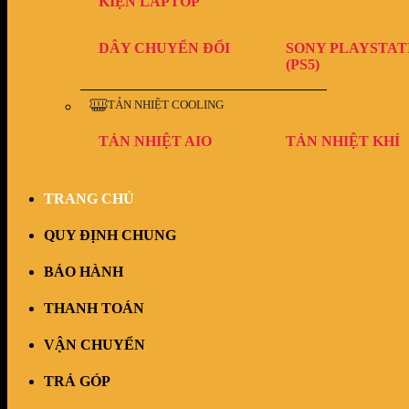
KIỆN LAPTOP
DÂY CHUYỂN ĐỔI
SONY PLAYSTAT
(PS5)
TẢN NHIỆT COOLING
TẢN NHIỆT AIO
TẢN NHIỆT KHÍ
TRANG CHỦ
QUY ĐỊNH CHUNG
BẢO HÀNH
THANH TOÁN
VẬN CHUYỂN
TRẢ GÓP