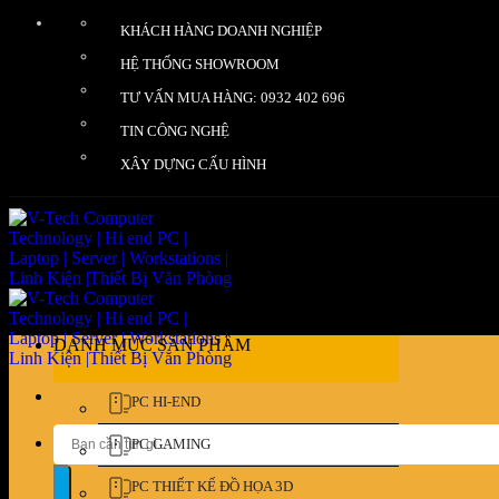
Bỏ
KHÁCH HÀNG DOANH NGHIỆP
qua
nội
HỆ THỐNG SHOWROOM
dung
TƯ VẤN MUA HÀNG: 0932 402 696
TIN CÔNG NGHỆ
XÂY DỰNG CẤU HÌNH
DANH MỤC SẢN PHẨM
PC HI-END
Tìm
PC GAMING
kiếm:
PC THIẾT KẾ ĐỒ HỌA 3D