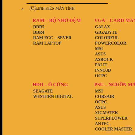
LINH KIỆN MÁY TÍNH
RAM – BỘ NHỚ ĐỆM
VGA – CARD MÀ
DDR5
GALAX
DDR4
GIGABYTE
RAM ECC – SEVER
COLORFUL
RAM LAPTOP
POWERCOLOR
MSI
ASUS
ASROCK
PALIT
INNO3D
OCPC
HDD – Ổ CỨNG
PSU – NGUỒN M
SEAGATE
MSI
WESTERN DIGITAL
CORSAIR
OCPC
ASUS
XIGMATEK
SUPERFLOWER
ANTEC
COOLER MASTER