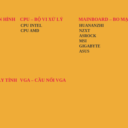
N HÌNH
CPU – BỘ VI XỬ LÝ
MAINBOARD – BO M
CPU INTEL
HUANANZHI
CPU AMD
NZXT
ASROCK
MSI
GIGABYTE
ASUS
ÁY TÍNH
VGA – CẦU NỐI VGA